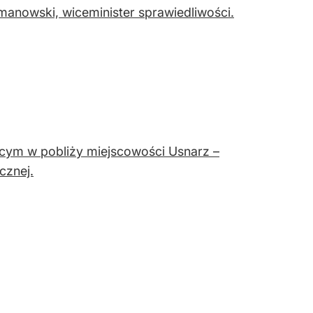
anowski, wiceminister sprawiedliwości.
cym w pobliży miejscowości Usnarz –
cznej.