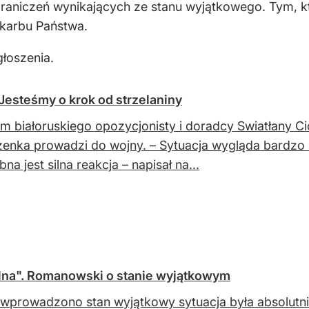
graniczeń wynikających ze stanu wyjątkowego. Tym, 
Skarbu Państwa.
łoszenia.
 Jesteśmy o krok od strzelaniny
m białoruskiego opozycjonisty i doradcy Swiatłany Ci
enka prowadzi do wojny. – Sytuacja wygląda bardzo ź
na jest silna reakcja – napisał na...
alna". Romanowski o stanie wyjątkowym
wprowadzono stan wyjątkowy sytuacja była absolutni