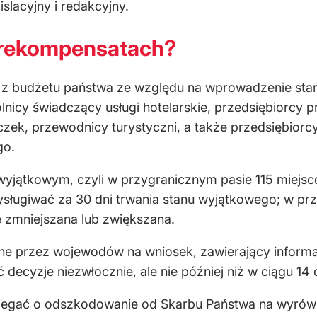
slacyjny i redakcyjny.
 rekompensatach?
 z budżetu państwa ze względu na
wprowadzenie sta
olnicy świadczący usługi hotelarskie, przedsiębiorcy
ieczek, przewodnicy turystyczni, a także przedsiębio
go.
wyjątkowym, czyli w przygranicznym pasie 115 miejs
ługiwać za 30 dni trwania stanu wyjątkowego; w pr
 zmniejszana lub zwiększana.
e przez wojewodów na wniosek, zawierający informa
cyzje niezwłocznie, ale nie później niż w ciągu 14 d
iegać o odszkodowanie od Skarbu Państwa na wyrówna