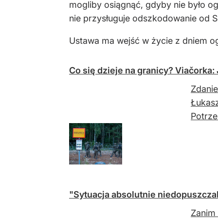
mogliby osiągnąć, gdyby nie było o
nie przysługuje odszkodowanie od 
Ustawa ma wejść w życie z dniem og
Co się dzieje na granicy? Viačorka:
Zdanie
Łukasz
Potrzeb
"Sytuacja absolutnie niedopuszcz
Zanim 