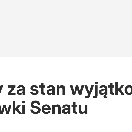
za stan wyjątk
awki Senatu