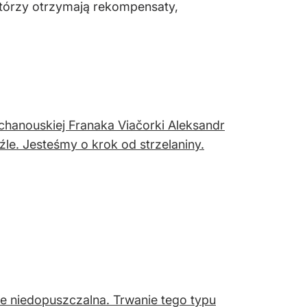
którzy otrzymają rekompensaty,
chanouskiej Franaka Viačorki Aleksandr
le. Jesteśmy o krok od strzelaniny.
e niedopuszczalna. Trwanie tego typu