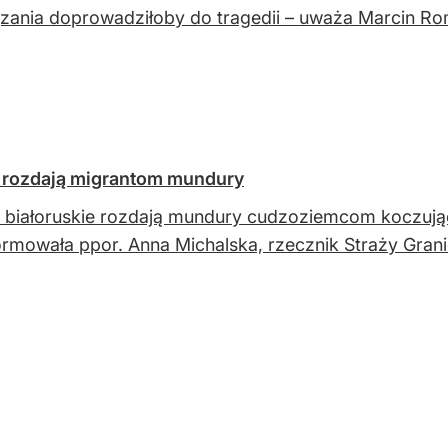
zania doprowadziłoby do tragedii – uważa Marcin Rom
ie rozdają migrantom mundury
 białoruskie rozdają mundury cudzoziemcom koczują
rmowała ppor. Anna Michalska, rzecznik Straży Grani