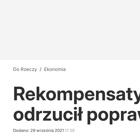
Do Rzeczy
/
Ekonomia
Rekompensaty 
odrzucił popr
Dodano:
29
września
2021
17:38