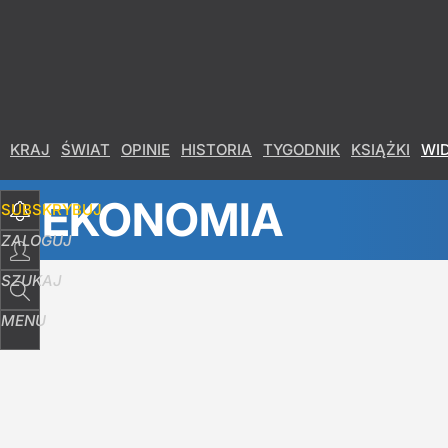
Udostępnij
2
Skomentuj
KRAJ
ŚWIAT
OPINIE
HISTORIA
TYGODNIK
KSIĄŻKI
WI
EKONOMIA
SUBSKRYBUJ
ZALOGUJ
SZUKAJ
MENU