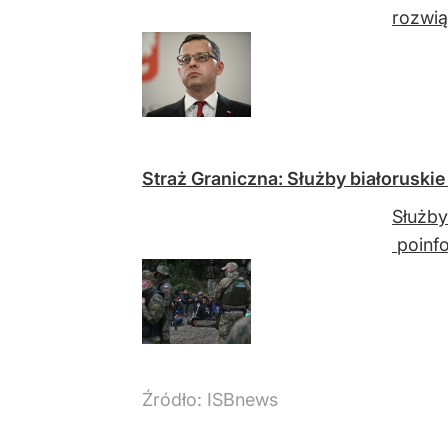
rozwią
Straż Graniczna: Służby białorusk
Służby
poinfo
Źródło:
ISBnews