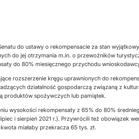
enatu do ustawy o rekompensacie za stan wyjątkowy,
nych do jej otrzymania m.in. o przewoźników turyst
saty do 80% miesięcznego przychodu wnioskodawcy
dające rozszerzenie kręgu uprawnionych do rekompens
adzących działalność gospodarczą związaną z kulturą
ną produktów spożywczych lub pamiątek.
zeniu wysokości rekompensaty z 65% do 80% średni
lipiec i sierpień 2021 r.). Przywrócili też obowiązek
kwota miałaby przekracza 65 tys. zł.