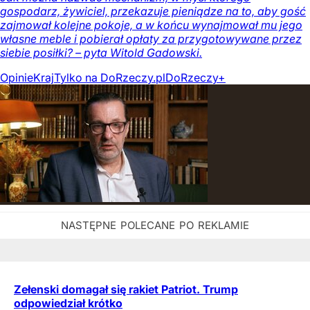
gospodarz, żywiciel, przekazuje pieniądze na to, aby gość
zajmował kolejne pokoje, a w końcu wynajmował mu jego
własne meble i pobierał opłaty za przygotowywane przez
siebie posiłki? – pyta Witold Gadowski.
Opinie
Kraj
Tylko na DoRzeczy.pl
DoRzeczy+
Zełenski domagał się rakiet Patriot. Trump
odpowiedział krótko