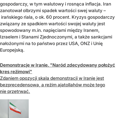
gospodarczy, w tym walutowy i rosnąca inflacja. Iran
zanotował olbrzymi spadek wartości swej waluty –
irańskiego riala, o ok. 60 procent. Kryzys gospodarczy
związany ze spadkiem wartości swojej waluty jest
spowodowany m.in. napięciami między Iranem,
Izraelem i Stanami Zjednoczonymi, a także sankcjami
nałożonymi na to państwo przez USA, ONZ i Unię
Europejską.
Demonstracje w Iranie. "Naród zdecydowany położyć
kres reżimowi"
Zdaniem opozycji skala demonstracji w Iranie jest
bezprecedensowa, a reżim ajatollahów może tego
nie przetrwać.