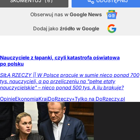
SKOMENTUJ
UDOSTĘPNIJ
6
Obserwuj nas
w
Google News
Dodaj jako
źródło w Google
Nauczyciele z łapanki, czyli katastrofa oświatowa
po polsku
SIŁĄ RZECZY || W Polsce pracuje w sumie nieco ponad 700
tys. nauczycieli, a po przeliczeniu na "pełne etaty
nauczycielskie" – nieco ponad 500 tys. A ilu brakuje?
Opinie
Ekonomia
Kraj
DoRzeczy+
Tylko na DoRzeczy.pl