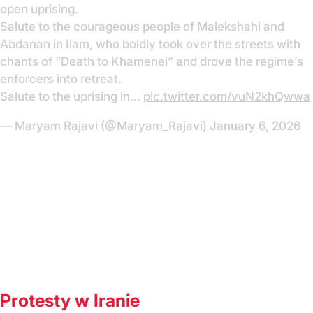
open uprising.
Salute to the courageous people of Malekshahi and
Abdanan in Ilam, who boldly took over the streets with
chants of “Death to Khamenei” and drove the regime’s
enforcers into retreat.
Salute to the uprising in…
pic.twitter.com/vuN2khQwwa
— Maryam Rajavi (@Maryam_Rajavi)
January 6, 2026
Protesty w Iranie