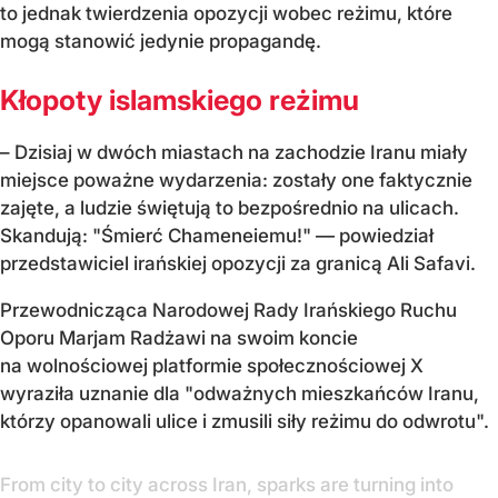
to jednak twierdzenia opozycji wobec reżimu, które
mogą stanowić jedynie propagandę.
Kłopoty islamskiego reżimu
– Dzisiaj w dwóch miastach na zachodzie Iranu miały
miejsce poważne wydarzenia: zostały one faktycznie
zajęte, a ludzie świętują to bezpośrednio na ulicach.
Skandują: "Śmierć Chameneiemu!" — powiedział
przedstawiciel irańskiej opozycji za granicą Ali Safavi.
Przewodnicząca Narodowej Rady Irańskiego Ruchu
Oporu Marjam Radżawi na swoim koncie
na wolnościowej platformie społecznościowej X
wyraziła uznanie dla "odważnych mieszkańców Iranu,
którzy opanowali ulice i zmusili siły reżimu do odwrotu".
From city to city across Iran, sparks are turning into