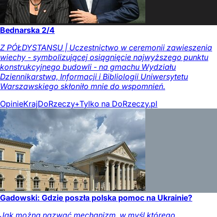
Bednarska 2/4
Z PÓŁDYSTANSU | Uczestnictwo w ceremonii zawieszenia
wiechy - symbolizującej osiągnięcie najwyższego punktu
konstrukcyjnego budowli - na gmachu Wydziału
Dziennikarstwa, Informacji i Bibliologii Uniwersytetu
Warszawskiego skłoniło mnie do wspomnień.
Opinie
Kraj
DoRzeczy+
Tylko na DoRzeczy.pl
Gadowski: Gdzie poszła polska pomoc na Ukrainie?
Jak można nazwać mechanizm, w myśl którego