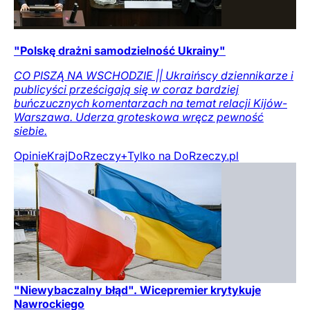
"Polskę drażni samodzielność Ukrainy"
CO PISZĄ NA WSCHODZIE || Ukraińscy dziennikarze i
publicyści prześcigają się w coraz bardziej
buńczucznych komentarzach na temat relacji Kijów-
Warszawa. Uderza groteskowa wręcz pewność
siebie.
Opinie
Kraj
DoRzeczy+
Tylko na DoRzeczy.pl
"Niewybaczalny błąd". Wicepremier krytykuje
Nawrockiego