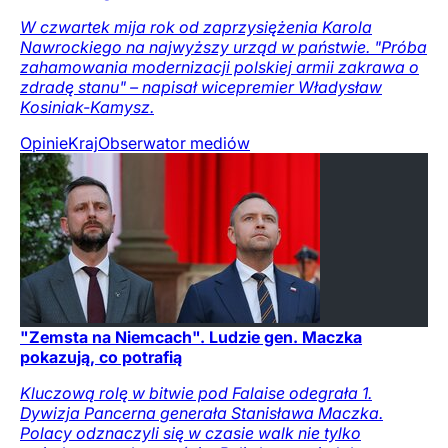
W czwartek mija rok od zaprzysiężenia Karola
Nawrockiego na najwyższy urząd w państwie. "Próba
zahamowania modernizacji polskiej armii zakrawa o
zdradę stanu" – napisał wicepremier Władysław
Kosiniak-Kamysz.
Opinie
Kraj
Obserwator mediów
"Zemsta na Niemcach". Ludzie gen. Maczka
pokazują, co potrafią
Kluczową rolę w bitwie pod Falaise odegrała 1.
Dywizja Pancerna generała Stanisława Maczka.
Polacy odznaczyli się w czasie walk nie tylko