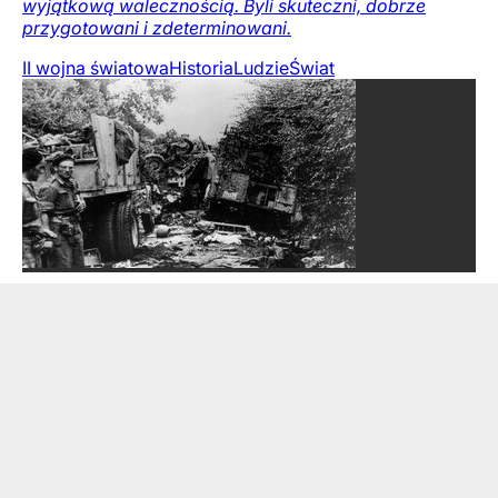
wyjątkową walecznością. Byli skuteczni, dobrze
przygotowani i zdeterminowani.
II wojna światowa
Historia
Ludzie
Świat