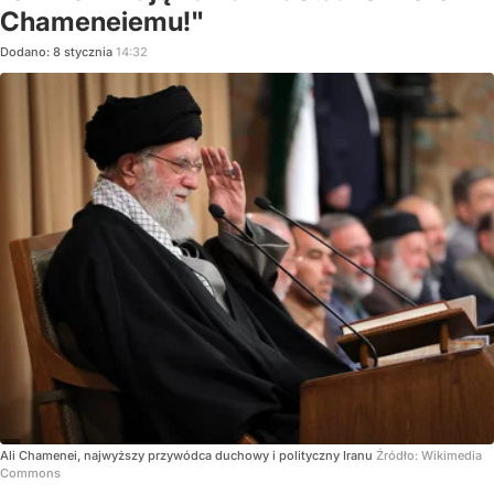
Chameneiemu!"
Dodano:
8
stycznia
14:32
Ali Chamenei, najwyższy przywódca duchowy i polityczny Iranu
Źródło:
Wikimedia
Commons