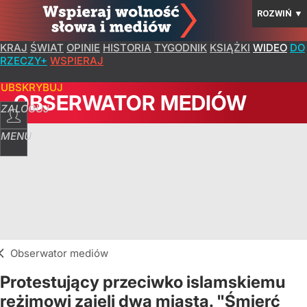
ROZWIŃ
▼
KRAJ
ŚWIAT
OPINIE
HISTORIA
TYGODNIK
KSIĄŻKI
WIDEO
DO
RZECZY+
WSPIERAJ
SUBSKRYBUJ
OBSERWATOR MEDIÓW
ZALOGUJ
MENU
Obserwator mediów
Protestujący przeciwko islamskiemu
reżimowi zajęli dwa miasta. "Śmierć