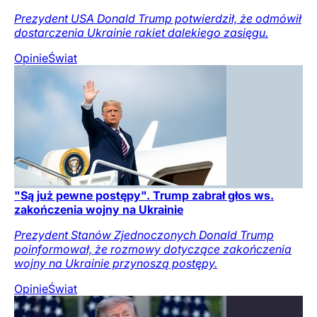
Prezydent USA Donald Trump potwierdził, że odmówił
dostarczenia Ukrainie rakiet dalekiego zasięgu.
Opinie
Świat
"Są już pewne postępy". Trump zabrał głos ws.
zakończenia wojny na Ukrainie
Prezydent Stanów Zjednoczonych Donald Trump
poinformował, że rozmowy dotyczące zakończenia
wojny na Ukrainie przynoszą postępy.
Opinie
Świat