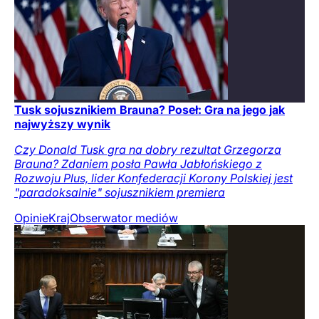
Tusk sojusznikiem Brauna? Poseł: Gra na jego jak
najwyższy wynik
Czy Donald Tusk gra na dobry rezultat Grzegorza
Brauna? Zdaniem posła Pawła Jabłońskiego z
Rozwoju Plus, lider Konfederacji Korony Polskiej jest
"paradoksalnie" sojusznikiem premiera
Opinie
Kraj
Obserwator mediów