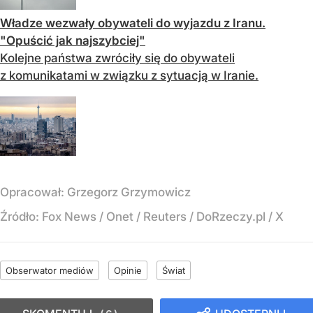
Władze wezwały obywateli do wyjazdu z Iranu.
"Opuścić jak najszybciej"
Kolejne państwa zwróciły się do obywateli
z komunikatami w związku z sytuacją w Iranie.
Opracował:
Grzegorz Grzymowicz
Źródło:
Fox News
/
Onet / Reuters / DoRzeczy.pl / X
Obserwator mediów
Opinie
Świat