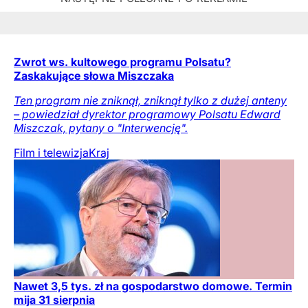
Zwrot ws. kultowego programu Polsatu?
Zaskakujące słowa Miszczaka
Ten program nie zniknął, zniknął tylko z dużej anteny
– powiedział dyrektor programowy Polsatu Edward
Miszczak, pytany o "Interwencję".
Film i telewizja
Kraj
Nawet 3,5 tys. zł na gospodarstwo domowe. Termin
mija 31 sierpnia