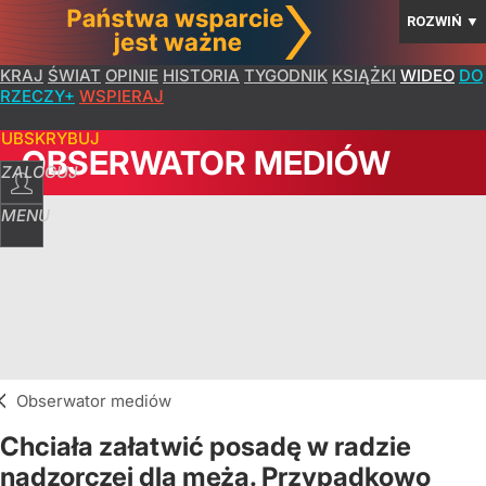
ROZWIŃ
▼
KRAJ
ŚWIAT
OPINIE
HISTORIA
TYGODNIK
KSIĄŻKI
WIDEO
DO
RZECZY+
WSPIERAJ
SUBSKRYBUJ
OBSERWATOR MEDIÓW
ZALOGUJ
MENU
Obserwator mediów
Chciała załatwić posadę w radzie
nadzorczej dla męża. Przypadkowo