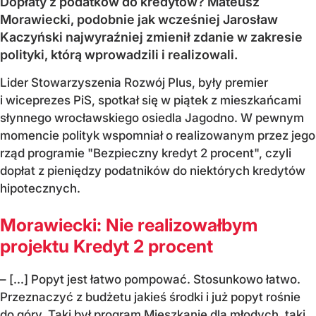
Dopłaty z podatków do kredytów? Mateusz
Morawiecki, podobnie jak wcześniej Jarosław
Kaczyński najwyraźniej zmienił zdanie w zakresie
polityki, którą wprowadzili i realizowali.
Lider Stowarzyszenia Rozwój Plus, były premier
i wiceprezes PiS, spotkał się w piątek z mieszkańcami
słynnego wrocławskiego osiedla Jagodno. W pewnym
momencie polityk wspomniał o realizowanym przez jego
rząd programie "Bezpieczny kredyt 2 procent", czyli
dopłat z pieniędzy podatników do niektórych kredytów
hipotecznych.
Morawiecki: Nie realizowałbym
projektu Kredyt 2 procent
– [...] Popyt jest łatwo pompować. Stosunkowo łatwo.
Przeznaczyć z budżetu jakieś środki i już popyt rośnie
do góry. Taki był program Mieszkanie dla młodych, taki