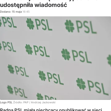
udostępniła wiadomość
Dodano:
15
maja
16:45
Logo PSL
Źródło:
PAP
/
Andrzej Jackowski
Radna PSL miała niechcący opublikować w sieci