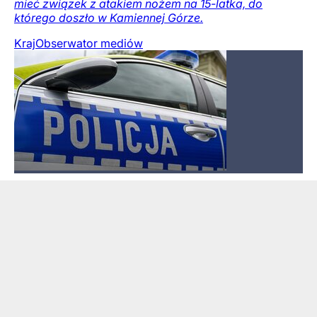
mieć związek z atakiem nożem na 15-latka, do
którego doszło w Kamiennej Górze.
Kraj
Obserwator mediów