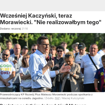
Wcześniej Kaczyński, teraz
Morawiecki. "Nie realizowałbym tego"
Dodano:
wczoraj
21:16
Przewodniczący KP Rozwój Plus Mateusz Morawiecki podczas spotkania z
mieszkańcami na osiedlu Jagodno
/ Źródło:
PAP
/
Maciej Kulczyński