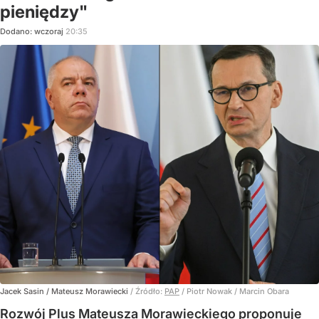
pieniędzy"
Dodano:
wczoraj
20:35
Jacek Sasin / Mateusz Morawiecki
/ Źródło:
PAP
/
Piotr Nowak / Marcin Obara
Rozwój Plus Mateusza Morawieckiego proponuje