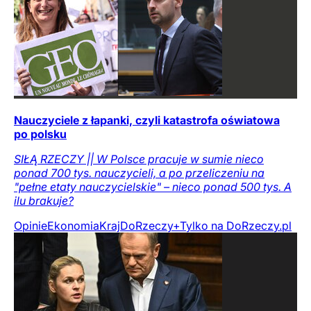
Nauczyciele z łapanki, czyli katastrofa oświatowa
po polsku
SIŁĄ RZECZY || W Polsce pracuje w sumie nieco
ponad 700 tys. nauczycieli, a po przeliczeniu na
"pełne etaty nauczycielskie" – nieco ponad 500 tys. A
ilu brakuje?
Opinie
Ekonomia
Kraj
DoRzeczy+
Tylko na DoRzeczy.pl