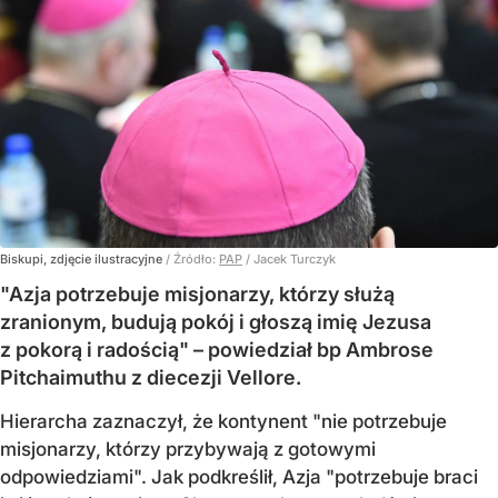
Biskupi, zdjęcie ilustracyjne
/ Źródło:
PAP
/
Jacek Turczyk
"Azja potrzebuje misjonarzy, którzy służą
zranionym, budują pokój i głoszą imię Jezusa
z pokorą i radością" – powiedział bp Ambrose
Pitchaimuthu z diecezji Vellore.
Hierarcha zaznaczył, że kontynent "nie potrzebuje
misjonarzy, którzy przybywają z gotowymi
odpowiedziami". Jak podkreślił, Azja "potrzebuje braci