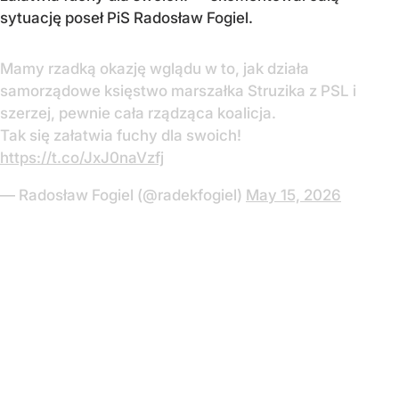
sytuację poseł PiS Radosław Fogiel.
Mamy rzadką okazję wglądu w to, jak działa
samorządowe księstwo marszałka Struzika z PSL i
szerzej, pewnie cała rządząca koalicja.
Tak się załatwia fuchy dla swoich!
https://t.co/JxJ0naVzfj
— Radosław Fogiel (@radekfogiel)
May 15, 2026