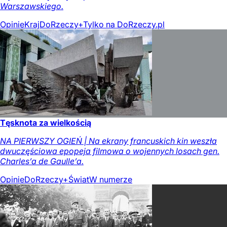
Warszawskiego.
Opinie
Kraj
DoRzeczy+
Tylko na DoRzeczy.pl
Tęsknota za wielkością
NA PIERWSZY OGIEŃ | Na ekrany francuskich kin weszła
dwuczęściowa epopeja filmowa o wojennych losach gen.
Charles’a de Gaulle’a.
Opinie
DoRzeczy+
Świat
W numerze