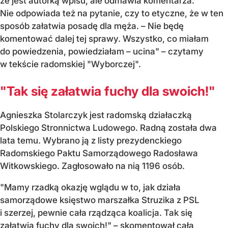
że jest autorką wpisu, ale odmawia komentarza.
Nie odpowiada też na pytanie, czy to etyczne, że w ten
sposób załatwia posadę dla męża. – Nie będę
komentować dalej tej sprawy. Wszystko, co miałam
do powiedzenia, powiedziałam – ucina"
– czytamy
w tekście radomskiej "Wyborczej".
"Tak się załatwia fuchy dla swoich!"
Agnieszka Stolarczyk jest radomską działaczką
Polskiego Stronnictwa Ludowego. Radną została dwa
lata temu. Wybrano ją z listy prezydenckiego
Radomskiego Paktu Samorządowego Radosława
Witkowskiego. Zagłosowało na nią 1196 osób.
"Mamy rzadką okazję wglądu w to, jak działa
samorządowe księstwo marszałka Struzika z PSL
i szerzej, pewnie cała rządząca koalicja. Tak się
załatwia fuchy dla swoich!" – skomentował całą