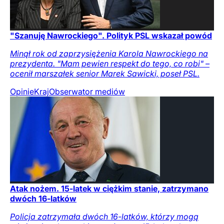
"Szanuję Nawrockiego". Polityk PSL wskazał powód
Minął rok od zaprzysiężenia Karola Nawrockiego na
prezydenta. "Mam pewien respekt do tego, co robi" –
ocenił marszałek senior Marek Sawicki, poseł PSL.
Opinie
Kraj
Obserwator mediów
Atak nożem. 15-latek w ciężkim stanie, zatrzymano
dwóch 16-latków
Policja zatrzymała dwóch 16-latków, którzy mogą