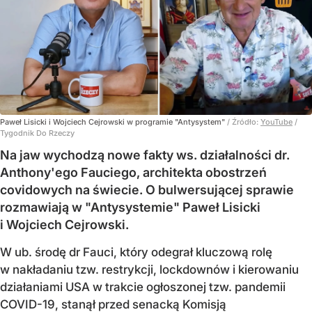
Paweł Lisicki i Wojciech Cejrowski w programie "Antysystem"
/ Źródło:
YouTube
/
Tygodnik Do Rzeczy
Na jaw wychodzą nowe fakty ws. działalności dr.
Anthony'ego Fauciego, architekta obostrzeń
covidowych na świecie. O bulwersującej sprawie
rozmawiają w "Antysystemie" Paweł Lisicki
i Wojciech Cejrowski.
W ub. środę dr Fauci, który odegrał kluczową rolę
w nakładaniu tzw. restrykcji, lockdownów i kierowaniu
działaniami USA w trakcie ogłoszonej tzw. pandemii
COVID-19, stanął przed senacką Komisją