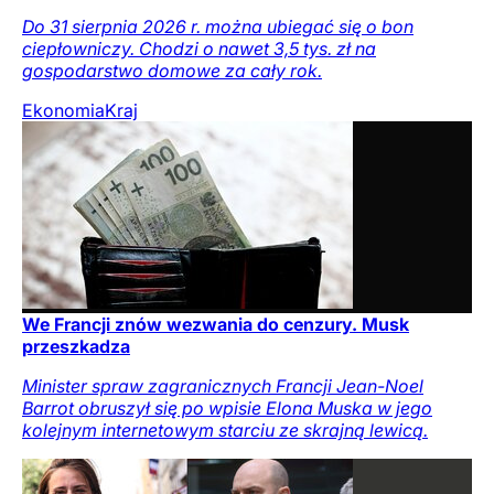
Do 31 sierpnia 2026 r. można ubiegać się o bon
ciepłowniczy. Chodzi o nawet 3,5 tys. zł na
gospodarstwo domowe za cały rok.
Ekonomia
Kraj
We Francji znów wezwania do cenzury. Musk
przeszkadza
Minister spraw zagranicznych Francji Jean-Noel
Barrot obruszył się po wpisie Elona Muska w jego
kolejnym internetowym starciu ze skrajną lewicą.