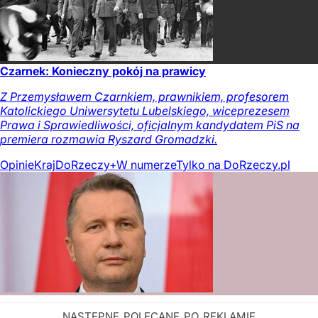
Czarnek: Konieczny pokój na prawicy
Z Przemysławem Czarnkiem, prawnikiem, profesorem
Katolickiego Uniwersytetu Lubelskiego, wiceprezesem
Prawa i Sprawiedliwości, oficjalnym kandydatem PiS na
premiera rozmawia Ryszard Gromadzki.
Opinie
Kraj
DoRzeczy+
W numerze
Tylko na DoRzeczy.pl