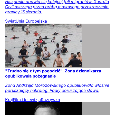
Hiszpania obawia się kolejnej fali migrantów. Guardia
Civil ostrzega przed próbą masowego przekroczenia
granicy 15 sierpnia.
Świat
Unia Europejska
"Trudno się z tym pogodzić". Żona dziennikarza
opublikowała pożegnanie
Żona Andrzeja Morozowskiego opublikowała właśnie
poruszający nekrolog. Padły poruszające słowa.
Kraj
Film i telewizja
Rozrywka