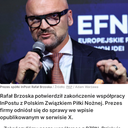
Prezes spółki InPost Rafał Brzoska
/ Źródło:
PAP
/
Adam Warżawa
Rafał Brzoska potwierdził zakończenie współpracy
InPostu z Polskim Związkiem Piłki Nożnej. Prezes
firmy odniósł się do sprawy we wpisie
opublikowanym w serwisie X.