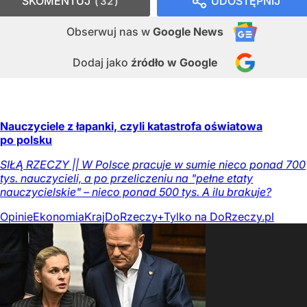
SKOMENTUJ
UDOSTĘPNIJ
32
Obserwuj nas
w
Google News
Dodaj jako
źródło w Google
Nauczyciele z łapanki, czyli katastrofa oświatowa
po polsku
SIŁĄ RZECZY || W Polsce pracuje w sumie nieco ponad 700
tys. nauczycieli, a po przeliczeniu na "pełne etaty
nauczycielskie" – nieco ponad 500 tys. A ilu brakuje?
Opinie
Ekonomia
Kraj
DoRzeczy+
Tylko na DoRzeczy.pl