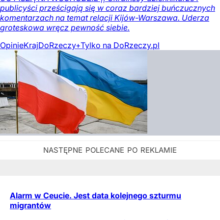
publicyści prześcigają się w coraz bardziej buńczucznych
komentarzach na temat relacji Kijów-Warszawa. Uderza
groteskowa wręcz pewność siebie.
Opinie
Kraj
DoRzeczy+
Tylko na DoRzeczy.pl
Alarm w Ceucie. Jest data kolejnego szturmu
migrantów