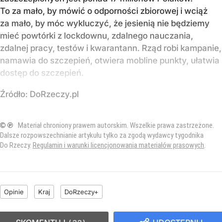
To za mało, by mówić o odporności zbiorowej i wciąż
za mało, by móc wykluczyć, że jesienią nie będziemy
mieć powtórki z lockdownu, zdalnego nauczania,
zdalnej pracy, testów i kwarantann. Rząd robi kampanie,
namawia do szczepień, otwiera mobline punkty, ułatwia
dostęp do szczepień.
Źródło:
DoRzeczy.pl
© ℗
Materiał chroniony prawem autorskim. Wszelkie prawa zastrzeżone.
Dalsze rozpowszechnianie artykułu tylko za zgodą wydawcy tygodnika
Do Rzeczy.
Regulamin i warunki licencjonowania materiałów prasowych
.
Opinie
Kraj
DoRzeczy+