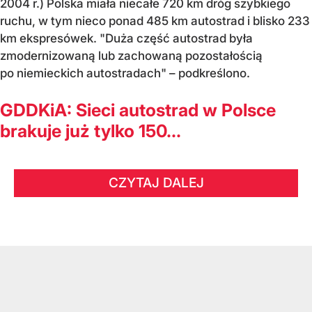
2004 r.) Polska miała niecałe 720 km dróg szybkiego
ruchu, w tym nieco ponad 485 km autostrad i blisko 233
km ekspresówek. "Duża część autostrad była
zmodernizowaną lub zachowaną pozostałością
po niemieckich autostradach" – podkreślono.
GDDKiA: Sieci autostrad w Polsce
brakuje już tylko 150...
CZYTAJ DALEJ