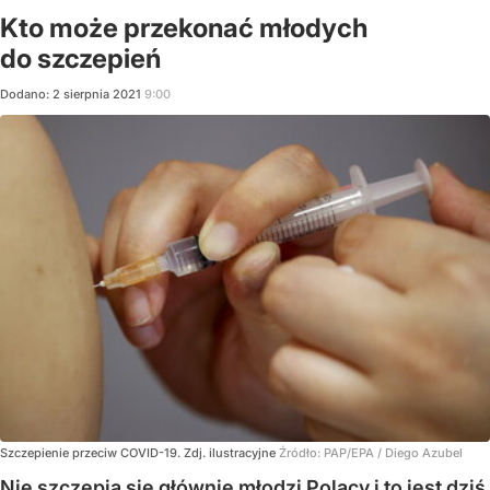
Kto może przekonać młodych
do szczepień
Dodano:
2
sierpnia
2021
9:00
Szczepienie przeciw COVID-19. Zdj. ilustracyjne
Źródło:
PAP/EPA
/
Diego Azubel
Nie szczepią się głównie młodzi Polacy i to jest dziś