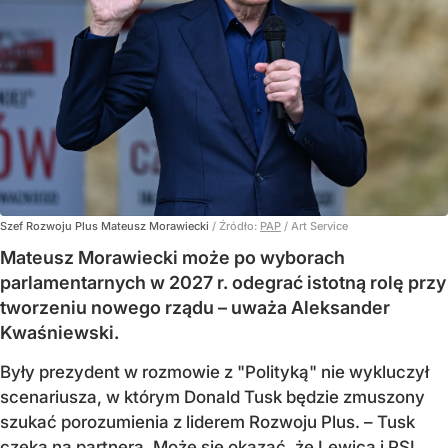
Szef Rozwoju Plus Mateusz Morawiecki
/ Źródło:
PAP
/
Art Service
Mateusz Morawiecki może po wyborach
parlamentarnych w 2027 r. odegrać istotną rolę przy
tworzeniu nowego rządu – uważa Aleksander
Kwaśniewski.
Były prezydent w rozmowie z "Polityką" nie wykluczył
scenariusza, w którym Donald Tusk będzie zmuszony
szukać porozumienia z liderem Rozwoju Plus. – Tusk
czeka na partnera. Może się okazać, że Lewica i PSL