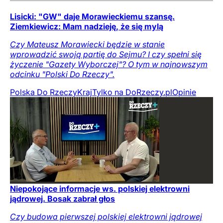
Lisicki: "GW" daje Morawieckiemu szansę.
Ziemkiewicz: Mam nadzieję, że się mylą
Czy Mateusz Morawiecki będzie w stanie
wprowadzić swoją partię do Sejmu? I czy spełni się
życzenie "Gazety Wyborczej"? O tym w najnowszym
odcinku "Polski Do Rzeczy".
Polska Do Rzeczy
Kraj
Tylko na DoRzeczy.pl
Opinie
Niepokojące informacje ws. polskiej elektrowni
jądrowej. Bosak zabrał głos
Czy budowa pierwszej polskiej elektrowni jądrowej