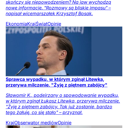
skończy się niepowodzeniem? Na jaw wychodzą
nowe informacje. "Rozmowy są bliskie impasu” –
napisał wicemarszałek Krzysztof Bosak.
Ekonomia
Kraj
Świat
Opinie
Sprawca wypadku, w którym zginął Litewka,
przerywa milczenie. "Żyję z piętnem zabójcy"
Sławomir K., podejrzany o spowodowanie wypadku,
w którym zginął Łukasz Litewka, przerywa milczenie.
"Żyję z piętnem zabójcy. Tak już zostanie, bardzo
tego żałuję, co się stało" – przyznał.
Kraj
Obserwator mediów
Opinie