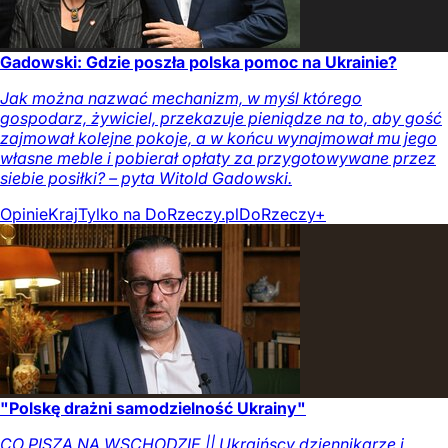
Gadowski: Gdzie poszła polska pomoc na Ukrainie?
Jak można nazwać mechanizm, w myśl którego
gospodarz, żywiciel, przekazuje pieniądze na to, aby gość
zajmował kolejne pokoje, a w końcu wynajmował mu jego
własne meble i pobierał opłaty za przygotowywane przez
siebie posiłki? – pyta Witold Gadowski.
Opinie
Kraj
Tylko na DoRzeczy.pl
DoRzeczy+
"Polskę drażni samodzielność Ukrainy"
CO PISZĄ NA WSCHODZIE || Ukraińscy dziennikarze i