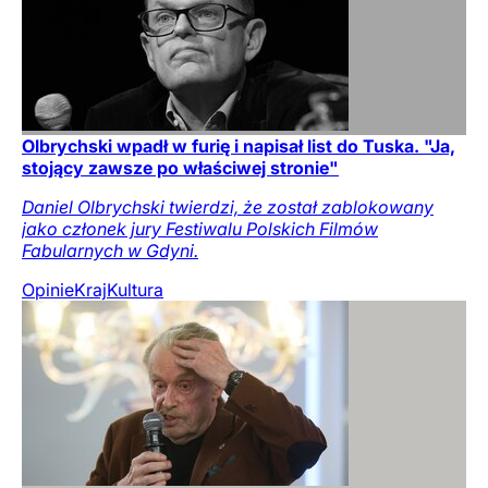
Olbrychski wpadł w furię i napisał list do Tuska. "Ja,
stojący zawsze po właściwej stronie"
Daniel Olbrychski twierdzi, że został zablokowany
jako członek jury Festiwalu Polskich Filmów
Fabularnych w Gdyni.
Opinie
Kraj
Kultura