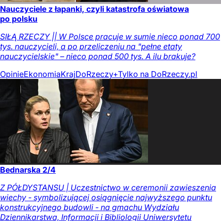
Nauczyciele z łapanki, czyli katastrofa oświatowa
po polsku
SIŁĄ RZECZY || W Polsce pracuje w sumie nieco ponad 700
tys. nauczycieli, a po przeliczeniu na "pełne etaty
nauczycielskie" – nieco ponad 500 tys. A ilu brakuje?
Opinie
Ekonomia
Kraj
DoRzeczy+
Tylko na DoRzeczy.pl
Bednarska 2/4
Z PÓŁDYSTANSU | Uczestnictwo w ceremonii zawieszenia
wiechy - symbolizującej osiągnięcie najwyższego punktu
konstrukcyjnego budowli - na gmachu Wydziału
Dziennikarstwa, Informacji i Bibliologii Uniwersytetu