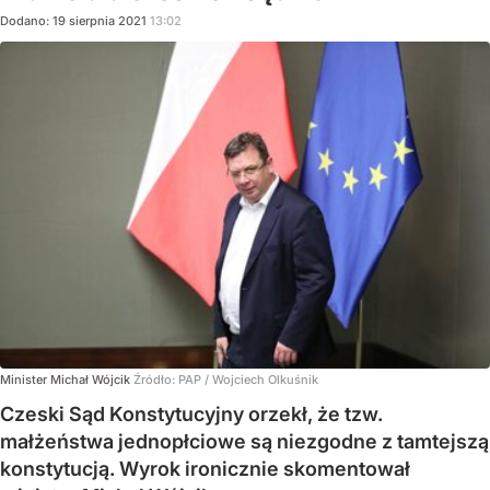
Dodano:
19
sierpnia
2021
13:02
Minister Michał Wójcik
Źródło:
PAP
/
Wojciech Olkuśnik
Czeski Sąd Konstytucyjny orzekł, że tzw.
małżeństwa jednopłciowe są niezgodne z tamtejszą
konstytucją. Wyrok ironicznie skomentował