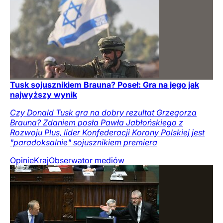
Tusk sojusznikiem Brauna? Poseł: Gra na jego jak
najwyższy wynik
Czy Donald Tusk gra na dobry rezultat Grzegorza
Brauna? Zdaniem posła Pawła Jabłońskiego z
Rozwoju Plus, lider Konfederacji Korony Polskiej jest
"paradoksalnie" sojusznikiem premiera
Opinie
Kraj
Obserwator mediów