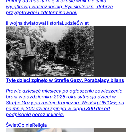
Polacy odznaczyli się w czasie walk nie tylko
wyjątkową walecznością. Byli skuteczni, dobrze
przygotowani i zdeterminowani.
II wojna światowa
Historia
Ludzie
Świat
Tyle dzieci zginęło w Strefie Gazy. Porażający bilans
Prawie dziesięć miesięcy po ogłoszeniu zawieszenia
broni w październiku 2025 roku sytuacja dzieci w
Strefie Gazy pozostaje tragiczna. Według UNICEF, co
najmniej 300 dzieci zginęło w ciągu 300 dni od
podpisania porozumienia.
Świat
Opinie
Religia