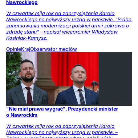
Nawrockiego
W czwartek mija rok od zaprzysiężenia Karola
Nawrockiego na najwyższy urząd w państwie. "Próba
zahamowania modernizacji polskiej armii zakrawa o
zdradę stanu" – napisał wicepremier Władysław
Kosiniak-Kamysz.
Opinie
Kraj
Obserwator mediów
"Nie miał prawa wygrać". Prezydencki minister
o Nawrockim
W czwartek mija rok od zaprzysiężenia Karola
Nawrockiego na najwyższy urząd w państwie. –