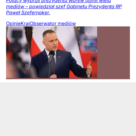
Polacy wybrali prezydenta wbrew opinii wielu
mediów – powiedział szef Gabinetu Prezydenta RP
Paweł Szefernaker.
Opinie
Kraj
Obserwator mediów