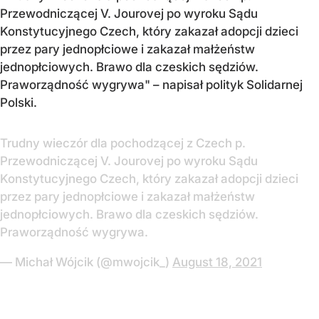
Przewodniczącej V. Jourovej po wyroku Sądu
Konstytucyjnego Czech, który zakazał adopcji dzieci
przez pary jednopłciowe i zakazał małżeństw
jednopłciowych. Brawo dla czeskich sędziów.
Praworządność wygrywa" – napisał polityk Solidarnej
Polski.
Trudny wieczór dla pochodzącej z Czech p.
Przewodniczącej V. Jourovej po wyroku Sądu
Konstytucyjnego Czech, który zakazał adopcji dzieci
przez pary jednopłciowe i zakazał małżeństw
jednopłciowych. Brawo dla czeskich sędziów.
Praworządność wygrywa.
— Michał Wójcik (@mwojcik_)
August 18, 2021