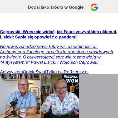
Dodaj jako
źródło w Google
Cejrowski: Wreszcie widać, jak Fauci wszystkich okłamał.
Lisicki: Sypie się opowieść o pandemii
Na jaw wychodzą nowe fakty ws. działalności dr.
Anthony'ego Fauciego, architekta obostrzeń covidowych
na świecie. O bulwersującej sprawie rozmawiają w
"Antysystemie" Paweł Lisicki i Wojciech Cejrowski.
Antysystem
Opinie
Świat
Tylko na DoRzeczy.pl