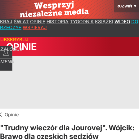
ROZWIŃ
▼
KRAJ
ŚWIAT
OPINIE
HISTORIA
TYGODNIK
KSIĄŻKI
WIDEO
DO
RZECZY+
WSPIERAJ
SUBSKRYBUJ
OPINIE
ZALOGUJ
MENU
Opinie
"Trudny wieczór dla Jourovej". Wójcik:
Brawo dla czeskich sędziów