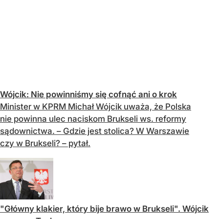
Wójcik: Nie powinniśmy się cofnąć ani o krok
Minister w KPRM Michał Wójcik uważa, że Polska
nie powinna ulec naciskom Brukseli ws. reformy
sądownictwa. – Gdzie jest stolica? W Warszawie
czy w Brukseli? – pytał.
"Główny klakier, który bije brawo w Brukseli". Wójcik