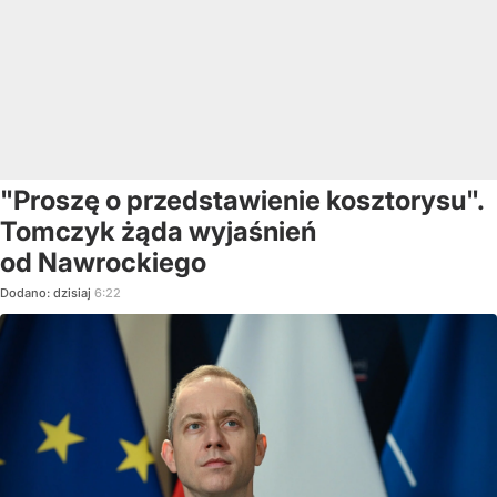
"Proszę o przedstawienie kosztorysu".
Tomczyk żąda wyjaśnień
od Nawrockiego
Dodano:
dzisiaj
6:22