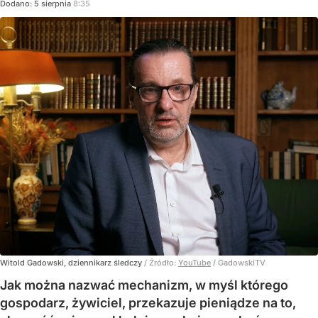
Dodano:
5
sierpnia
8:35
Witold Gadowski, dziennikarz śledczy
/ Źródło:
YouTube
/
GadowskiTV
Jak można nazwać mechanizm, w myśl którego
gospodarz, żywiciel, przekazuje pieniądze na to,