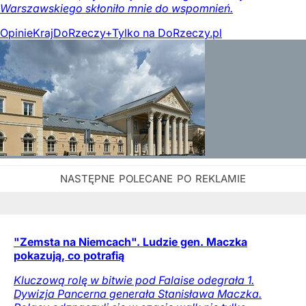
Warszawskiego skłoniło mnie do wspomnień.
Opinie
Kraj
DoRzeczy+
Tylko na DoRzeczy.pl
"Zemsta na Niemcach". Ludzie gen. Maczka
pokazują, co potrafią
Kluczową rolę w bitwie pod Falaise odegrała 1.
Dywizja Pancerna generała Stanisława Maczka.