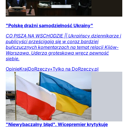
"Polskę drażni samodzielność Ukrainy"
CO PISZĄ NA WSCHODZIE || Ukraińscy dziennikarze i
publicyści prześcigają się w coraz bardziej
buńczucznych komentarzach na temat relacji Kijów-
Warszawa. Uderza groteskowa wręcz pewność
siebie.
Opinie
Kraj
DoRzeczy+
Tylko na DoRzeczy.pl
"Niewybaczalny błąd". Wicepremier krytykuje