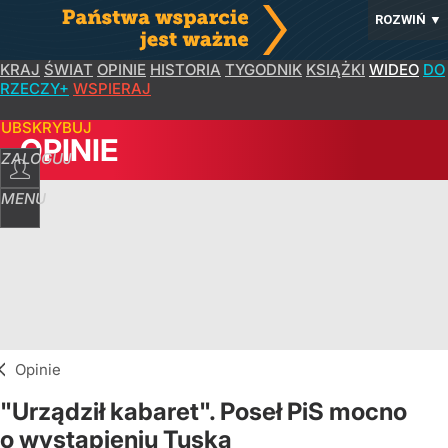
ROZWIŃ
▼
KRAJ
ŚWIAT
OPINIE
HISTORIA
TYGODNIK
KSIĄŻKI
WIDEO
DO
RZECZY+
WSPIERAJ
SUBSKRYBUJ
OPINIE
ZALOGUJ
MENU
Opinie
"Urządził kabaret". Poseł PiS mocno
o wystąpieniu Tuska