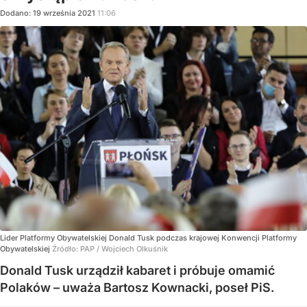
Dodano:
19
września
2021
11:06
Lider Platformy Obywatelskiej Donald Tusk podczas krajowej Konwencji Platformy
Obywatelskiej
Źródło:
PAP
/
Wojciech Olkuśnik
Donald Tusk urządził kabaret i próbuje omamić
Polaków – uważa Bartosz Kownacki, poseł PiS.