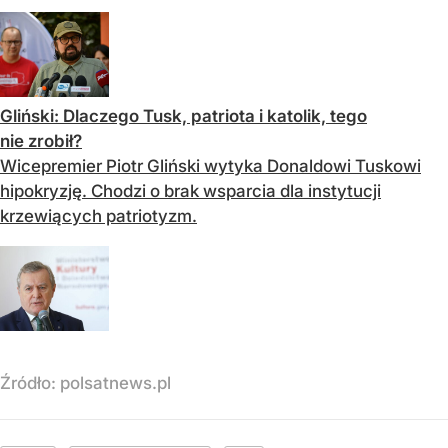
Gliński: Dlaczego Tusk, patriota i katolik, tego
nie zrobił?
Wicepremier Piotr Gliński wytyka Donaldowi Tuskowi
hipokryzję. Chodzi o brak wsparcia dla instytucji
krzewiących patriotyzm.
Źródło:
polsatnews.pl