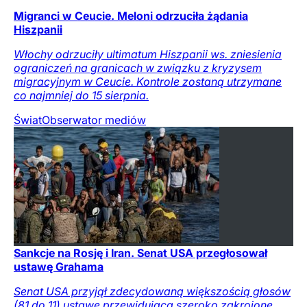
Migranci w Ceucie. Meloni odrzuciła żądania
Hiszpanii
Włochy odrzuciły ultimatum Hiszpanii ws. zniesienia
ograniczeń na granicach w związku z kryzysem
migracyjnym w Ceucie. Kontrole zostaną utrzymane
co najmniej do 15 sierpnia.
Świat
Obserwator mediów
Sankcje na Rosję i Iran. Senat USA przegłosował
ustawę Grahama
Senat USA przyjął zdecydowaną większością głosów
(81 do 11) ustawę przewidującą szeroko zakrojone