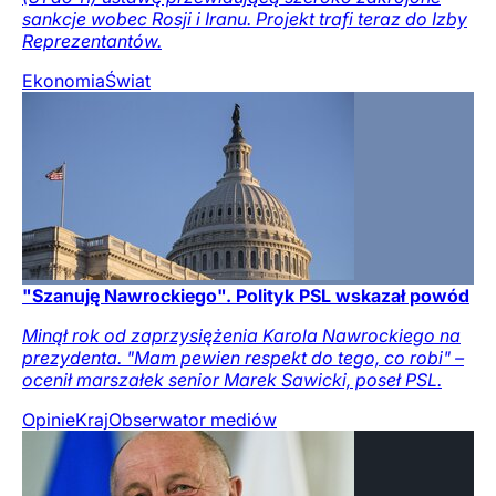
sankcje wobec Rosji i Iranu. Projekt trafi teraz do Izby
Reprezentantów.
Ekonomia
Świat
"Szanuję Nawrockiego". Polityk PSL wskazał powód
Minął rok od zaprzysiężenia Karola Nawrockiego na
prezydenta. "Mam pewien respekt do tego, co robi" –
ocenił marszałek senior Marek Sawicki, poseł PSL.
Opinie
Kraj
Obserwator mediów