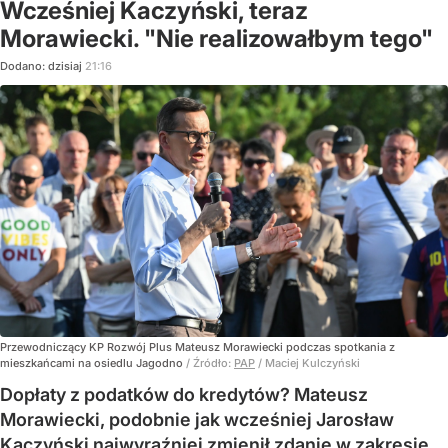
Wcześniej Kaczyński, teraz
Morawiecki. "Nie realizowałbym tego"
Dodano:
dzisiaj
21:16
Przewodniczący KP Rozwój Plus Mateusz Morawiecki podczas spotkania z
mieszkańcami na osiedlu Jagodno
/ Źródło:
PAP
/
Maciej Kulczyński
Dopłaty z podatków do kredytów? Mateusz
Morawiecki, podobnie jak wcześniej Jarosław
Kaczyński najwyraźniej zmienił zdanie w zakresie