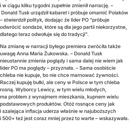
i w ciągu kilku tygodni zupełnie zmienił narrację. –
Donald Tusk urządził kabaret i próbuje omamić Polaków
– stwierdził polityk, dodając że lider PO "próbuje
odwrócić sondaże, które są dla jego partii niekorzystne,
dlatego teraz odwołuje się do tradycji".
Na zmianę w narracji byłego premiera zwróciła także
uwagę Anna Maria Żukowska. – Donald Tusk
nieustannie zmienia poglądy i sama dalej nie wiem jak
lider PO ma poglądy – przyznała. – Sama osobiście
chleba nie kupuje, bo nie chce marnować żywności.
Raczej kupuję bułki, ale ceny w Polsce w tym chleba
rosną. Wyborcy Lewicy, w tym wielu młodych,
ma problem z wynajmem mieszkania, kupnem wielu
podstawowych produktów. Otóż rosnące ceny jak
i szalejąca inflacja uderza właśnie w najuboższych
i 500+ też jest coraz mniej przez to warte – wskazywała.