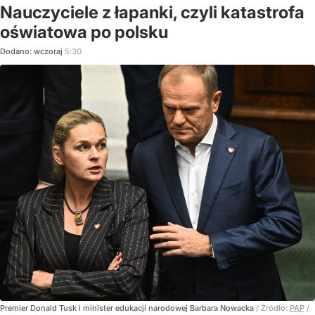
Nauczyciele z łapanki, czyli katastrofa
oświatowa po polsku
Dodano:
wczoraj
5:30
Premier Donald Tusk i minister edukacji narodowej Barbara Nowacka
/ Źródło:
PAP
/