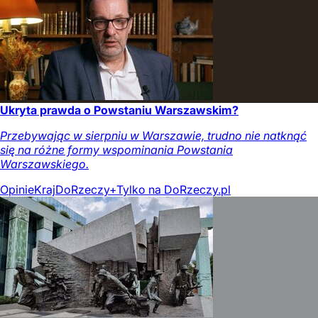
Ukryta prawda o Powstaniu Warszawskim?
Przebywając w sierpniu w Warszawie, trudno nie natknąć
się na różne formy wspominania Powstania
Warszawskiego.
Opinie
Kraj
DoRzeczy+
Tylko na DoRzeczy.pl