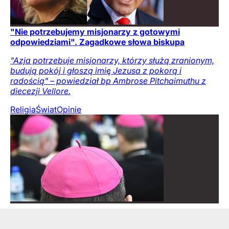
"Nie potrzebujemy misjonarzy z gotowymi
odpowiedziami". Zagadkowe słowa biskupa
"Azja potrzebuje misjonarzy, którzy służą zranionym,
budują pokój i głoszą imię Jezusa z pokorą i
radością" – powiedział bp Ambrose Pitchaimuthu z
diecezji Vellore.
Religia
Świat
Opinie