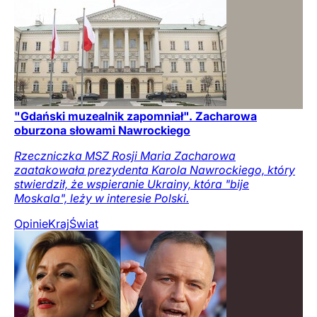
"Gdański muzealnik zapomniał". Zacharowa
oburzona słowami Nawrockiego
Rzeczniczka MSZ Rosji Maria Zacharowa
zaatakowała prezydenta Karola Nawrockiego, który
stwierdził, że wspieranie Ukrainy, która "bije
Moskala", leży w interesie Polski.
Opinie
Kraj
Świat