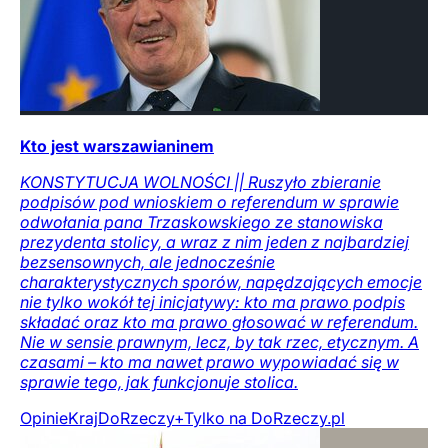
Kto jest warszawianinem
KONSTYTUCJA WOLNOŚCI || Ruszyło zbieranie
podpisów pod wnioskiem o referendum w sprawie
odwołania pana Trzaskowskiego ze stanowiska
prezydenta stolicy, a wraz z nim jeden z najbardziej
bezsensownych, ale jednocześnie
charakterystycznych sporów, napędzających emocje
nie tylko wokół tej inicjatywy: kto ma prawo podpis
składać oraz kto ma prawo głosować w referendum.
Nie w sensie prawnym, lecz, by tak rzec, etycznym. A
czasami – kto ma nawet prawo wypowiadać się w
sprawie tego, jak funkcjonuje stolica.
Opinie
Kraj
DoRzeczy+
Tylko na DoRzeczy.pl