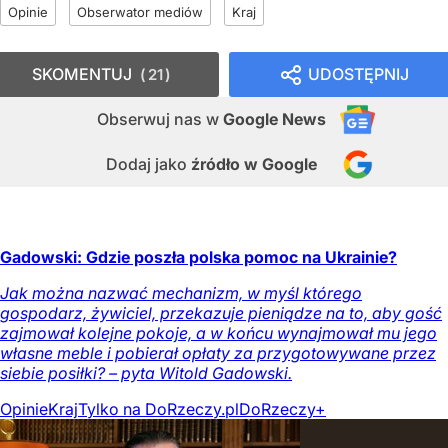
Opinie
Obserwator mediów
Kraj
SKOMENTUJ
UDOSTĘPNIJ
21
Obserwuj nas
w
Google News
Dodaj jako
źródło w Google
Gadowski: Gdzie poszła polska pomoc na Ukrainie?
Jak można nazwać mechanizm, w myśl którego
gospodarz, żywiciel, przekazuje pieniądze na to, aby gość
zajmował kolejne pokoje, a w końcu wynajmował mu jego
własne meble i pobierał opłaty za przygotowywane przez
siebie posiłki? – pyta Witold Gadowski.
Opinie
Kraj
Tylko na DoRzeczy.pl
DoRzeczy+