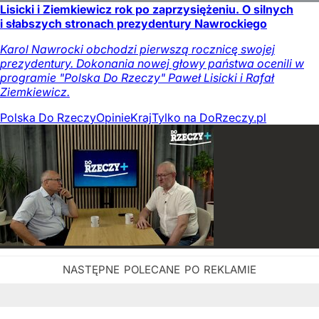
Lisicki i Ziemkiewicz rok po zaprzysiężeniu. O silnych
i słabszych stronach prezydentury Nawrockiego
Karol Nawrocki obchodzi pierwszą rocznicę swojej
prezydentury. Dokonania nowej głowy państwa ocenili w
programie "Polska Do Rzeczy" Paweł Lisicki i Rafał
Ziemkiewicz.
Polska Do Rzeczy
Opinie
Kraj
Tylko na DoRzeczy.pl