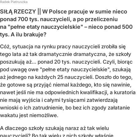
Radek Pietruszka
SIŁĄ RZECZY || W Polsce pracuje w sumie nieco
ponad 700 tys. nauczycieli, a po przeliczeniu
na "pełne etaty nauczycielskie" – nieco ponad 500
tys. A ilu brakuje?
Cóż, sytuacja na rynku pracy nauczycieli zrobiła się
tego lata aż tak dramatycznie dramatyczna, że szkoły
poszukują aż… ponad 20 tys. nauczycieli. Czyli, biorąc
pod uwagę owe "pełne etaty nauczycielskie", szukają
aż jednego na każdych 25 nauczycieli. Doszło do tego,
że gotowe są przyjąć niemal każdego, kto się nawinie,
nawet jeśli nie ma odpowiednich kwalifikacji, a kuratoria
nie mają wyjścia i całymi tysiącami zatwierdzają
wnioski o ich zatrudnienie, bo bez ich zgody załatanie
wakatu jest niemożliwe.
A dlaczego szkoły szukają naraz aż tak wielu
nauczycieli? Bo tak wielu z nich szkoły właśnie