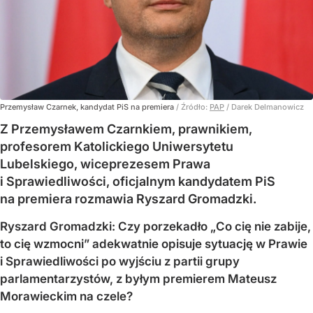
Przemysław Czarnek, kandydat PiS na premiera
/ Źródło:
PAP
/
Darek Delmanowicz
Z Przemysławem Czarnkiem, prawnikiem,
profesorem Katolickiego Uniwersytetu
Lubelskiego, wiceprezesem Prawa
i Sprawiedliwości, oficjalnym kandydatem PiS
na premiera rozmawia Ryszard Gromadzki.
Ryszard Gromadzki: Czy porzekadło „Co cię nie zabije,
to cię wzmocni” adekwatnie opisuje sytuację w Prawie
i Sprawiedliwości po wyjściu z partii grupy
parlamentarzystów, z byłym premierem Mateusz
Morawieckim na czele?