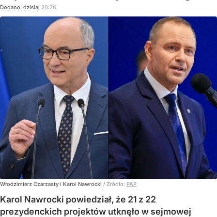
Dodano:
dzisiaj
20:28
Włodzimierz Czarzasty i Karol Nawrocki
/ Źródło:
PAP
Karol Nawrocki powiedział, że 21 z 22
prezydenckich projektów utknęło w sejmowej