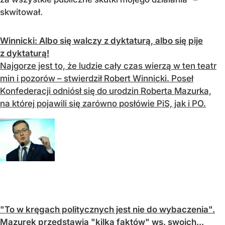
skwitował
.
Winnicki: Albo się walczy z dyktaturą, albo się pije
z dyktaturą!
Najgorze jest to, że ludzie cały czas wierzą w ten teatr
min i pozorów – stwierdził Robert Winnicki. Poseł
Konfederacji odniósł się do urodzin Roberta Mazurka,
na której pojawili się zarówno posłówie PiS, jak i PO.
"To w kręgach politycznych jest nie do wybaczenia".
Mazurek przedstawia "kilka faktów" ws. swoich...