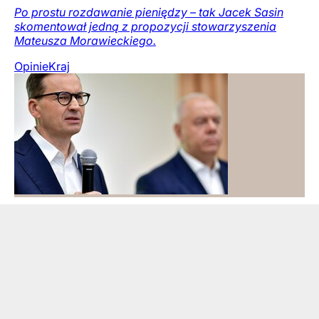
Po prostu rozdawanie pieniędzy – tak Jacek Sasin
skomentował jedną z propozycji stowarzyszenia
Mateusza Morawieckiego.
Opinie
Kraj