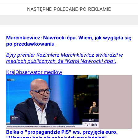
Marcinkiewicz: Nawrocki ćpa. Wiem, jak wygląda się
po przedawkowaniu
Były premier Kazimierz Marcinkiewicz stwierdził w
mediach publicznych, że "Karol Nawrocki ćpa".
Kraj
Obserwator mediów
Belka o "propagandzie PiS" ws. przyjęcia euro.