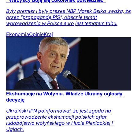
"Wszyscy boją się cokolwiek powiedzieć"
Były premier i były prezes NBP Marek Belka uważa, że
przez "propagandę PiS", obecnie temat
wprowadzenia w Polsce euro jest tematem tabu.
Ekonomia
Opinie
Kraj
Ekshumacje na Wołyniu. Władze Ukrainy ogłosiły
decyzję
Ukraiński IPN poinformował, że jest zgoda na
przeprowadzenie ekshumacji polskich ofiar
ludobójstwa wołyńskiego w Hucie Pieniackiej i
Ugłach.