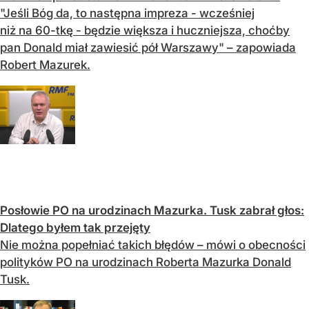
"Jeśli Bóg da, to następna impreza - wcześniej
niż na 60-tkę - będzie większa i huczniejsza, choćby
pan Donald miał zawiesić pół Warszawy" – zapowiada
Robert Mazurek.
Posłowie PO na urodzinach Mazurka. Tusk zabrał głos:
Dlatego byłem tak przejęty
Nie można popełniać takich błędów – mówi o obecności
polityków PO na urodzinach Roberta Mazurka Donald
Tusk.