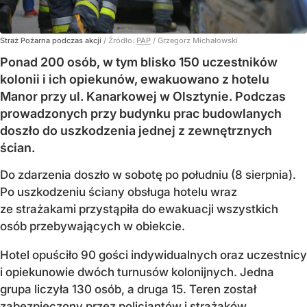
Straż Pożarna podczas akcji
/ Źródło:
PAP
/
Grzegorz Michałowski
Ponad 200 osób, w tym blisko 150 uczestników
kolonii i ich opiekunów, ewakuowano z hotelu
Manor przy ul. Kanarkowej w Olsztynie. Podczas
prowadzonych przy budynku prac budowlanych
doszło do uszkodzenia jednej z zewnętrznych
ścian.
Do zdarzenia doszło w sobotę po południu (8 sierpnia).
Po uszkodzeniu ściany obsługa hotelu wraz
ze strażakami przystąpiła do ewakuacji wszystkich
osób przebywających w obiekcie.
Hotel opuściło 90 gości indywidualnych oraz uczestnicy
i opiekunowie dwóch turnusów kolonijnych. Jedna
grupa liczyła 130 osób, a druga 15. Teren został
zabezpieczony przez policjantów i strażaków.