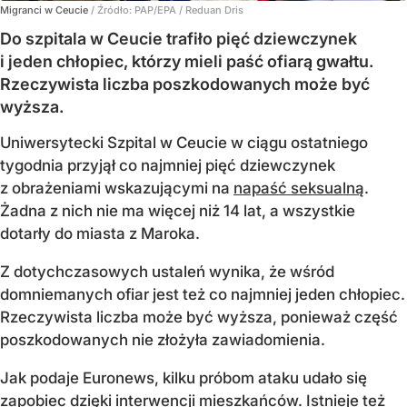
Migranci w Ceucie
/ Źródło:
PAP/EPA
/
Reduan Dris
Do szpitala w Ceucie trafiło pięć dziewczynek
i jeden chłopiec, którzy mieli paść ofiarą gwałtu.
Rzeczywista liczba poszkodowanych może być
wyższa.
Uniwersytecki Szpital w Ceucie w ciągu ostatniego
tygodnia przyjął co najmniej pięć dziewczynek
z obrażeniami wskazującymi na
napaść seksualną
.
Żadna z nich nie ma więcej niż 14 lat, a wszystkie
dotarły do miasta z Maroka.
Z dotychczasowych ustaleń wynika, że wśród
domniemanych ofiar jest też co najmniej jeden chłopiec.
Rzeczywista liczba może być wyższa, ponieważ część
poszkodowanych nie złożyła zawiadomienia.
Jak podaje Euronews, kilku próbom ataku udało się
zapobiec dzięki interwencji mieszkańców. Istnieje też