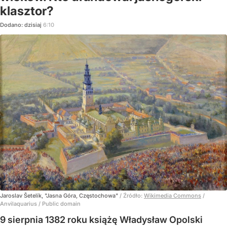
klasztor?
Dodano:
dzisiaj
6:10
Jaroslav Šetelík, "Jasna Góra, Częstochowa"
/ Źródło:
Wikimedia Commons
/
Anvilaquarius / Public domain
9 sierpnia 1382 roku książę Władysław Opolski