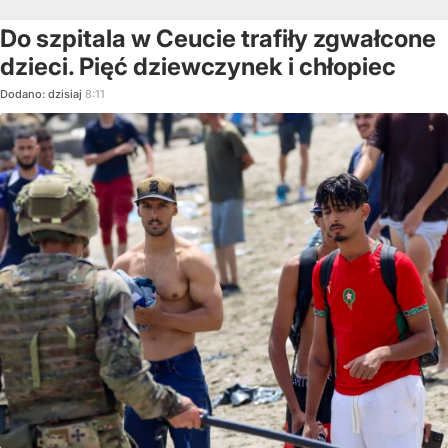
Do szpitala w Ceucie trafiły zgwałcone
dzieci. Pięć dziewczynek i chłopiec
Dodano:
dzisiaj
8:11