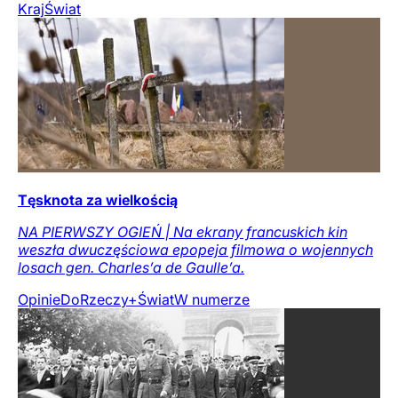
Kraj
Świat
Tęsknota za wielkością
NA PIERWSZY OGIEŃ | Na ekrany francuskich kin
weszła dwuczęściowa epopeja filmowa o wojennych
losach gen. Charles’a de Gaulle’a.
Opinie
DoRzeczy+
Świat
W numerze