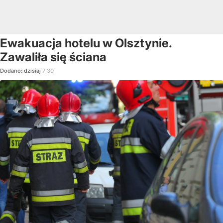
Ewakuacja hotelu w Olsztynie.
Zawaliła się ściana
Dodano:
dzisiaj
7:30