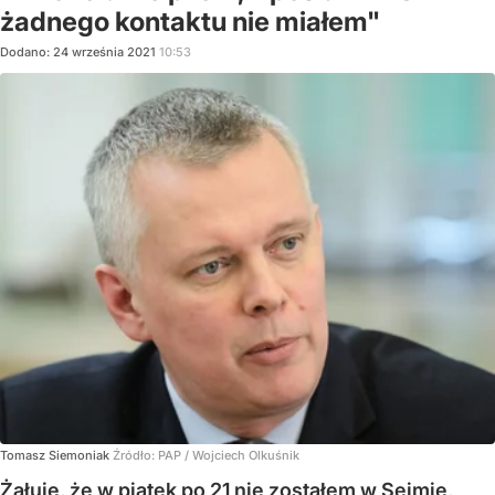
żadnego kontaktu nie miałem"
Dodano:
24
września
2021
10:53
Tomasz Siemoniak
Źródło:
PAP
/
Wojciech Olkuśnik
Żałuję, że w piątek po 21 nie zostałem w Sejmie,