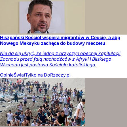
Hiszpański Kościół wspiera migrantów w Ceucie, a abp
Nowego Meksyku zachęca do budowy meczetu
Nie da się ukryć, że jedną z przyczyn obecnej kapitulacji
Zachodu przed falą nachodźców z Afryki i Bliskiego
Wschodu jest postawa Kościoła katolickiego.
Opinie
Świat
Tylko na DoRzeczy.pl