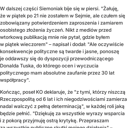
W dalszej części Siemoniak bije się w piersi. "Żałuję,
że w piątek po 21 nie zostałem w Sejmie, ale czułem się
zobowiązany potwierdzeniem zaproszenia i zamiarem
osobistego złożenia życzeń. Nikt z mediów przed
wtorkową publikacją mnie nie pytał, gdzie byłem
w piątek wieczorem"
– napisał i dodał: "
Ale oczywiście
konsekwencje polityczne są twarde i jasne, ponoszę
je oddawszy się do dyspozycji przewodniczącego
Donalda Tuska, do którego ocen i wyczucia
politycznego mam absolutne zaufanie przez 30 lat
współpracy".
Kończąc, poseł KO deklaruje, że "z tymi, którzy niszczą
Rzeczpospolitą od 6 lat i ich niegodziwościami zamierza
nadal walczyć z pełną determinacją", w każdej roli jaką
będzie pełnić. "Dziękuję za wszystkie wyrazy wsparcia
i z pokorą przyjmuję ostrą krytykę. Przepraszam
za wszystkie publiczne skutki mojego działania"
–