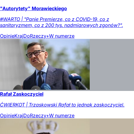
"Autorytety" Morawieckiego
#WARTO | "Panie Premierze, co z COVID-19, co z
sanitaryzmem, co z 200 tys. nadmiarowych zgonów?".
Opinie
Kraj
DoRzeczy+
W numerze
Rafał Zaskoczyciel
ĆWIERKOT | Trzaskowski Rafał to jednak zaskoczyciel.
Opinie
Kraj
DoRzeczy+
W numerze