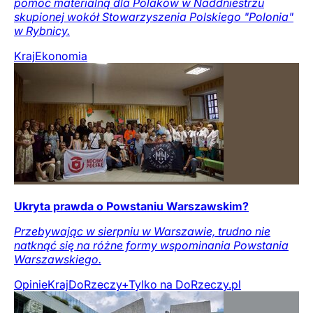
pomoc materialną dla Polaków w Naddniestrzu
skupionej wokół Stowarzyszenia Polskiego "Polonia"
w Rybnicy.
Kraj
Ekonomia
Ukryta prawda o Powstaniu Warszawskim?
Przebywając w sierpniu w Warszawie, trudno nie
natknąć się na różne formy wspominania Powstania
Warszawskiego.
Opinie
Kraj
DoRzeczy+
Tylko na DoRzeczy.pl