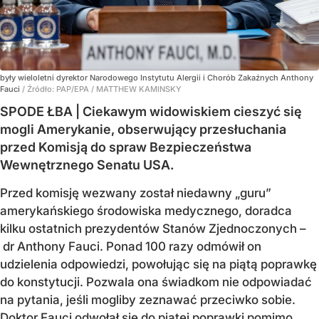
były wieloletni dyrektor Narodowego Instytutu Alergii i Chorób Zakaźnych Anthony
Fauci
/ Źródło:
PAP/EPA
/
MATTHEW KAMINSKY
SPODE ŁBA | Ciekawym widowiskiem cieszyć się
mogli Amerykanie, obserwujący przesłuchania
przed Komisją do spraw Bezpieczeństwa
Wewnętrznego Senatu USA.
Przed komisję wezwany został niedawny „guru”
amerykańskiego środowiska medycznego, doradca
kilku ostatnich prezydentów Stanów Zjednoczonych –
dr Anthony Fauci. Ponad 100 razy odmówił on
udzielenia odpowiedzi, powołując się na piątą poprawkę
do konstytucji. Pozwala ona świadkom nie odpowiadać
na pytania, jeśli mogliby zeznawać przeciwko sobie.
Doktor Fauci odwołał się do piątej poprawki pomimo