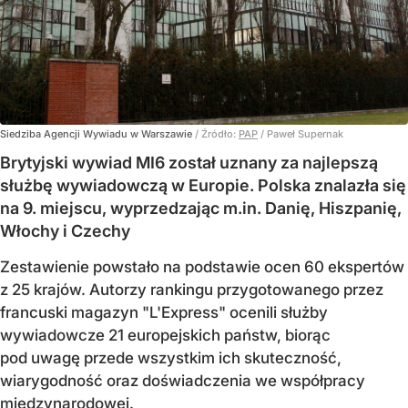
Siedziba Agencji Wywiadu w Warszawie
/ Źródło:
PAP
/
Paweł Supernak
Brytyjski wywiad MI6 został uznany za najlepszą
służbę wywiadowczą w Europie. Polska znalazła się
na 9. miejscu, wyprzedzając m.in. Danię, Hiszpanię,
Włochy i Czechy
Zestawienie powstało na podstawie ocen 60 ekspertów
z 25 krajów. Autorzy rankingu przygotowanego przez
francuski magazyn "L'Express" ocenili służby
wywiadowcze 21 europejskich państw, biorąc
pod uwagę przede wszystkim ich skuteczność,
wiarygodność oraz doświadczenia we współpracy
międzynarodowej.