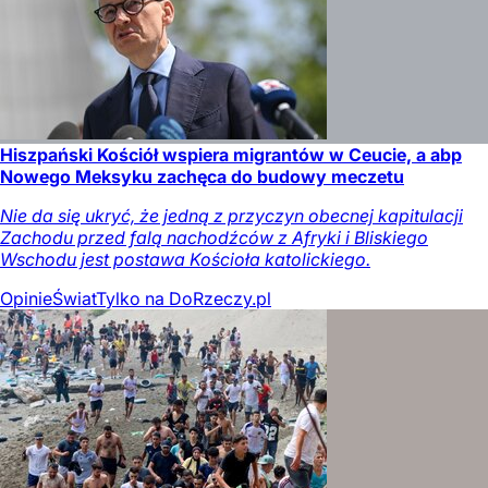
Hiszpański Kościół wspiera migrantów w Ceucie, a abp
Nowego Meksyku zachęca do budowy meczetu
Nie da się ukryć, że jedną z przyczyn obecnej kapitulacji
Zachodu przed falą nachodźców z Afryki i Bliskiego
Wschodu jest postawa Kościoła katolickiego.
Opinie
Świat
Tylko na DoRzeczy.pl