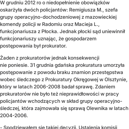
W grudniu 2012 ro o niedopełnienie obowiązków
oskarżyła dwóch policjantów: Remigiusza M., szefa
grupy operacyjno-dochodzeniowej z mazowieckiej
komendy policji w Radomiu oraz Macieja L.,
funkcjonariusza z Płocka. Jednak płocki sąd uniewinnił
funkcjonariuszy uznając, że gospodarzem
postępowania był prokurator.
Żaden z prokuratorów jednak konsekwencji
nie poniesie. 31 grudnia gdańska prokuratura umorzyła
postępowanie z powodu braku znamion przestępstwa
wobec śledczego z Prokuratury Okręgowej w Olsztynie,
który w latach 2006-2008 badał sprawę. Zdaniem
prokuratorów nie było też nieprawidłowości w pracy
policjantów wchodzących w skład grupy operacyjno-
śledczej, która zajmowała się sprawą Olewnika w latach
2004-2006.
- Spodziewałem się takiej decyzji. Ustalenia komisji