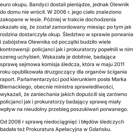
euro okupu. Bandyci dostali pieniądze, jednak Olewnik
do domu nie wrócił. W 2006 r. jego ciało znaleziono
zakopane w lesie. Później w trakcie dochodzenia
okazało się, że został zamordowany miesiąc po tym jak
rodzina dostarczyła okup. Śledztwo w sprawie porwania
i zabójstwa Olewnika od początki budziło wiele
kontrowersji: policjanci jak i prokuratorzy popełnili w nim
szereg uchybień. Wskazała je dobitnie, badająca
sprawę sejmowa komisja śledcza, która w maju 2011
roku opublikowała druzgoczący dla organów ścigania
raport. Parlamentarzyści pod kierunkiem posła Marka
Biernackiego, obecnie ministra sprawiedliwości,
wykazali, że zaniechania jakich dopuścili się zarówno
policjanci jak i prokuratorzy badający sprawę miały
wpływ na nieudolny przebieg poszukiwań porwanego.
Od 2008 r sprawę niedociągnięć i błędów śledczych
badała też Prokuratura Apelacyjna w Gdańsku.