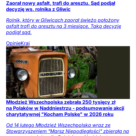
Zaorał nowy asfalt, trafi do aresztu. Sąd podjął
decyzję ws. rolnika z Gliwic
Rolnik, który w Gliwicach zaorał świeżo położony
asfalt trafi do aresztu na 3 miesiące. Taką decyzję
podjął sąd.
Opinie
Kraj
Młodzież Wszechpolska zebrała 250 tysięcy zł
na Polaków w Naddniestrzu - podsumowanie akcji
charytatywnej "Kocham Polskę" w 2026 roku
Od 14 lutego Młodzież Wszechpolska wraz ze
Stowarzyszeniem "Marsz Niepodległości" zbierała na