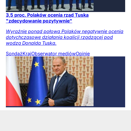
3,5 proc. Polaków ocenia rząd Tuska
"zdecydowanie pozytywnie"
Wyraźnie ponad połowa Polaków negatywnie ocenia
dotychczasowe działania koalicji rządzącej pod
wodzą Donalda Tuska.
Sondaż
Kraj
Obserwator mediów
Opinie