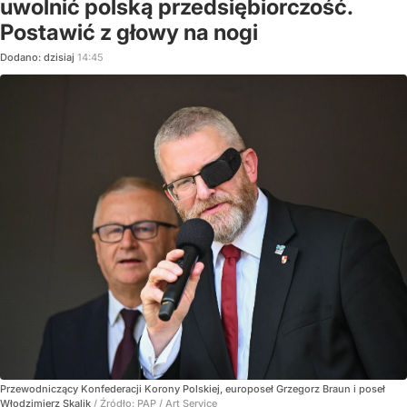
uwolnić polską przedsiębiorczość.
Postawić z głowy na nogi
Dodano:
dzisiaj
14:45
Przewodniczący Konfederacji Korony Polskiej, europoseł Grzegorz Braun i poseł
Włodzimierz Skalik
/ Źródło:
PAP
/
Art Service