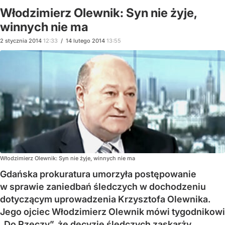
Włodzimierz Olewnik: Syn nie żyje,
winnych nie ma
2
stycznia
2014
12:33
/
14
lutego
2014
13:55
Włodzimierz Olewnik: Syn nie żyje, winnych nie ma
Gdańska prokuratura umorzyła postępowanie
w sprawie zaniedbań śledczych w dochodzeniu
dotyczącym uprowadzenia Krzysztofa Olewnika.
Jego ojciec Włodzimierz Olewnik mówi tygodnikowi
„Do Rzeczy”, że decyzję śledczych zaskarży.