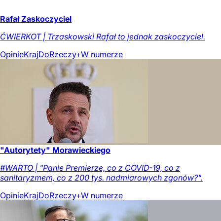
Rafał Zaskoczyciel
ĆWIERKOT | Trzaskowski Rafał to jednak zaskoczyciel.
Opinie
Kraj
DoRzeczy+
W numerze
"Autorytety" Morawieckiego
#WARTO | "Panie Premierze, co z COVID-19, co z
sanitaryzmem, co z 200 tys. nadmiarowych zgonów?".
Opinie
Kraj
DoRzeczy+
W numerze