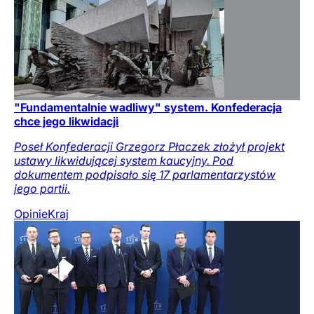
"Fundamentalnie wadliwy" system. Konfederacja
chce jego likwidacji
Poseł Konfederacji Grzegorz Płaczek złożył projekt
ustawy likwidującej system kaucyjny. Pod
dokumentem podpisało się 17 parlamentarzystów
jego partii.
Opinie
Kraj