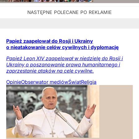
Papież zaapelował do Rosji i Ukrainy
o nieatakowanie celów cywilnych i dyplomację
Papież Leon XIV zaapelował w niedzielę do Rosji i
Ukrainy o poszanowanie prawa humanitarnego i
zaprzestanie ataków na cele cywilne.
Opinie
Obserwator mediów
Świat
Religia