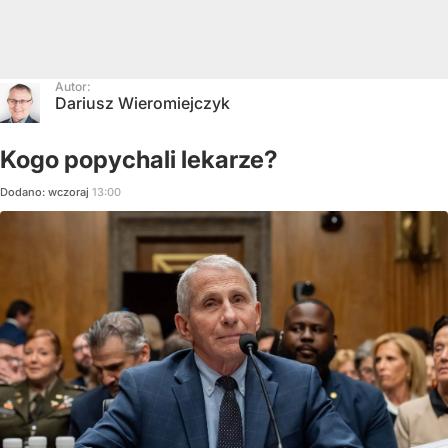
Autor:
Dariusz Wieromiejczyk
Kogo popychali lekarze?
Dodano:
wczoraj
13:00