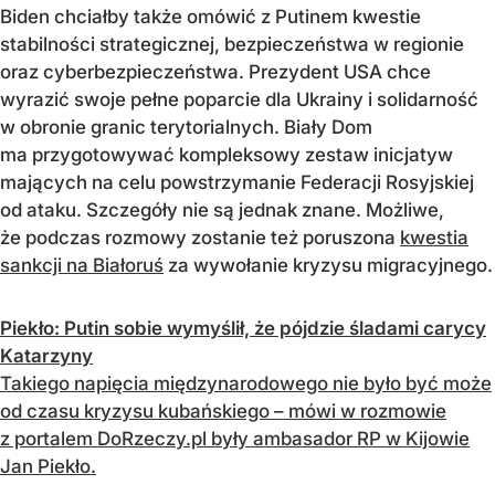
Biden chciałby także omówić z Putinem kwestie
stabilności strategicznej, bezpieczeństwa w regionie
oraz cyberbezpieczeństwa. Prezydent USA chce
wyrazić swoje pełne poparcie dla Ukrainy i solidarność
w obronie granic terytorialnych. Biały Dom
ma przygotowywać kompleksowy zestaw inicjatyw
mających na celu powstrzymanie Federacji Rosyjskiej
od ataku. Szczegóły nie są jednak znane. Możliwe,
że podczas rozmowy zostanie też poruszona
kwestia
sankcji na Białoruś
za wywołanie kryzysu migracyjnego.
Piekło: Putin sobie wymyślił, że pójdzie śladami carycy
Katarzyny
Takiego napięcia międzynarodowego nie było być może
od czasu kryzysu kubańskiego – mówi w rozmowie
z portalem DoRzeczy.pl były ambasador RP w Kijowie
Jan Piekło.