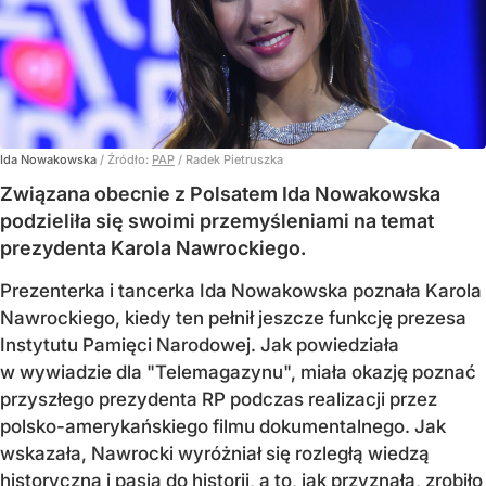
Ida Nowakowska
/ Źródło:
PAP
/
Radek Pietruszka
Związana obecnie z Polsatem Ida Nowakowska
podzieliła się swoimi przemyśleniami na temat
prezydenta Karola Nawrockiego.
Prezenterka i tancerka Ida Nowakowska poznała Karola
Nawrockiego, kiedy ten pełnił jeszcze funkcję prezesa
Instytutu Pamięci Narodowej. Jak powiedziała
w wywiadzie dla "Telemagazynu", miała okazję poznać
przyszłego prezydenta RP podczas realizacji przez
polsko-amerykańskiego filmu dokumentalnego. Jak
wskazała, Nawrocki wyróżniał się rozległą wiedzą
historyczną i pasją do historii, a to, jak przyznała, zrobiło