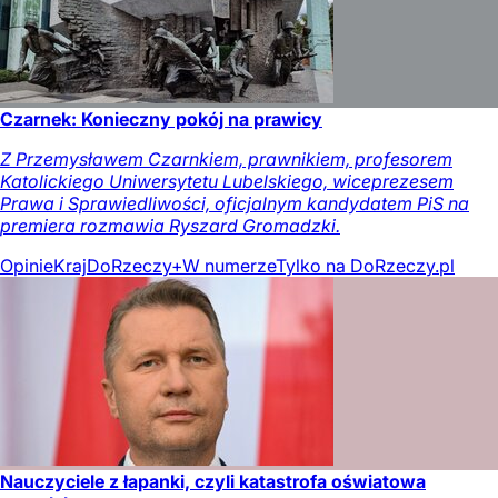
Czarnek: Konieczny pokój na prawicy
Z Przemysławem Czarnkiem, prawnikiem, profesorem
Katolickiego Uniwersytetu Lubelskiego, wiceprezesem
Prawa i Sprawiedliwości, oficjalnym kandydatem PiS na
premiera rozmawia Ryszard Gromadzki.
Opinie
Kraj
DoRzeczy+
W numerze
Tylko na DoRzeczy.pl
Nauczyciele z łapanki, czyli katastrofa oświatowa