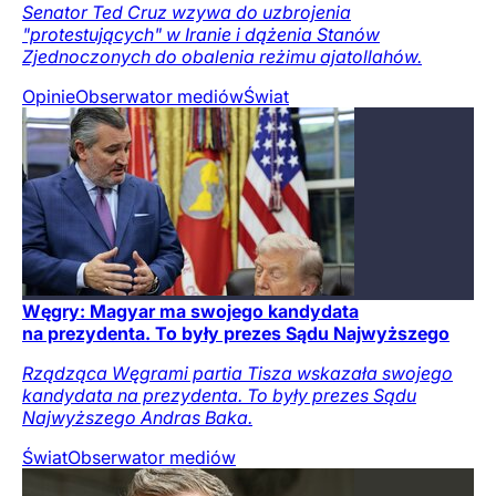
Senator Ted Cruz wzywa do uzbrojenia
"protestujących" w Iranie i dążenia Stanów
Zjednoczonych do obalenia reżimu ajatollahów.
Opinie
Obserwator mediów
Świat
Węgry: Magyar ma swojego kandydata
na prezydenta. To były prezes Sądu Najwyższego
Rządząca Węgrami partia Tisza wskazała swojego
kandydata na prezydenta. To były prezes Sądu
Najwyższego Andras Baka.
Świat
Obserwator mediów