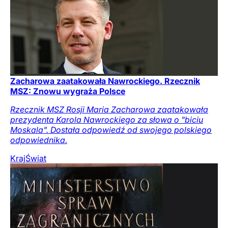
Zacharowa zaatakowała Nawrockiego. Rzecznik
MSZ: Znowu wygraża Polsce
Rzecznik MSZ Rosji Maria Zacharowa zaatakowała
prezydenta Karola Nawrockiego za słowa o "biciu
Moskala". Dostała odpowiedź od swojego polskiego
odpowiednika.
Kraj
Świat