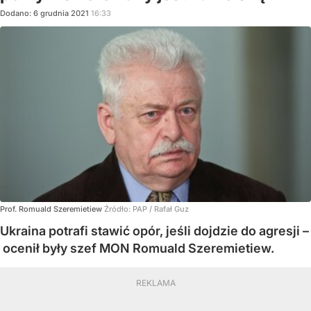
Dodano:
6
grudnia
2021
16:33
Prof. Romuald Szeremietiew
Źródło:
PAP / Rafał Guz
Ukraina potrafi stawić opór, jeśli dojdzie do agresji –
ocenił były szef MON Romuald Szeremietiew.