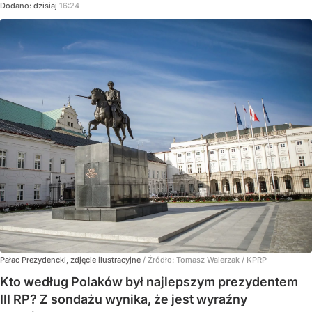
Dodano:
dzisiaj
16:24
Pałac Prezydencki, zdjęcie ilustracyjne
/ Źródło:
Tomasz Walerzak / KPRP
Kto według Polaków był najlepszym prezydentem
III RP? Z sondażu wynika, że jest wyraźny