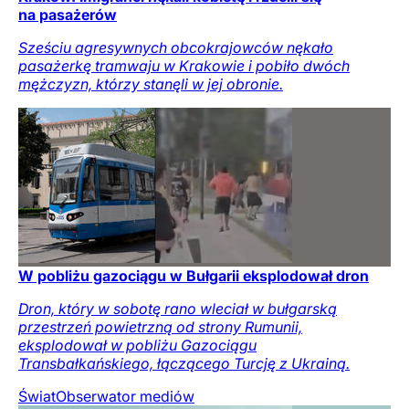
na pasażerów
Sześciu agresywnych obcokrajowców nękało
pasażerkę tramwaju w Krakowie i pobiło dwóch
mężczyzn, którzy stanęli w jej obronie.
W pobliżu gazociągu w Bułgarii eksplodował dron
Dron, który w sobotę rano wleciał w bułgarską
przestrzeń powietrzną od strony Rumunii,
eksplodował w pobliżu Gazociągu
Transbałkańskiego, łączącego Turcję z Ukrainą.
Świat
Obserwator mediów