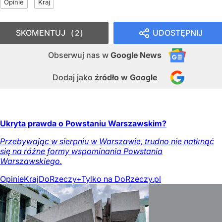
Opinie
Kraj
SKOMENTUJ
UDOSTĘPNIJ
2
Obserwuj nas
w
Google News
Dodaj jako
źródło w Google
Ukryta prawda o Powstaniu Warszawskim?
Przebywając w sierpniu w Warszawie, trudno nie natknąć
się na różne formy wspominania Powstania
Warszawskiego.
Opinie
Kraj
DoRzeczy+
Tylko na DoRzeczy.pl