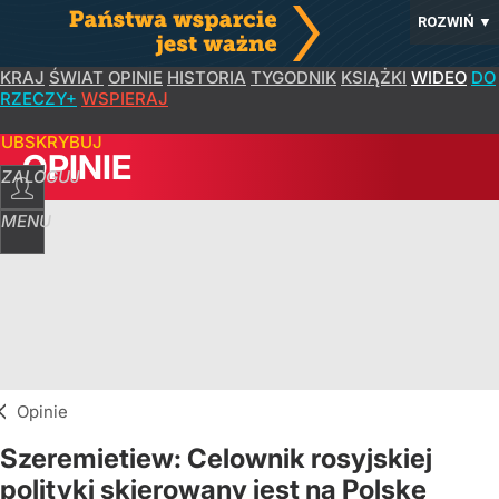
ROZWIŃ
▼
KRAJ
ŚWIAT
OPINIE
HISTORIA
TYGODNIK
KSIĄŻKI
WIDEO
DO
RZECZY+
WSPIERAJ
SUBSKRYBUJ
OPINIE
ZALOGUJ
MENU
Opinie
Szeremietiew: Celownik rosyjskiej
polityki skierowany jest na Polskę