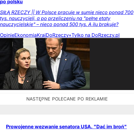
po polsku
SIŁĄ RZECZY || W Polsce pracuje w sumie nieco ponad 700
tys. nauczycieli, a po przeliczeniu na "pełne etaty
nauczycielskie" – nieco ponad 500 tys. A ilu brakuje?
Opinie
Ekonomia
Kraj
DoRzeczy+
Tylko na DoRzeczy.pl
Prowojenne wezwanie senatora USA. "Dać im broń"