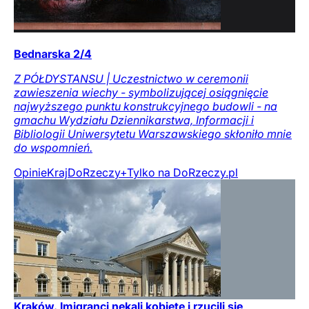
Bednarska 2/4
Z PÓŁDYSTANSU | Uczestnictwo w ceremonii
zawieszenia wiechy - symbolizującej osiągnięcie
najwyższego punktu konstrukcyjnego budowli - na
gmachu Wydziału Dziennikarstwa, Informacji i
Bibliologii Uniwersytetu Warszawskiego skłoniło mnie
do wspomnień.
Opinie
Kraj
DoRzeczy+
Tylko na DoRzeczy.pl
Kraków. Imigranci nękali kobietę i rzucili się