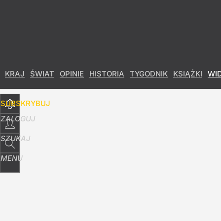
Udostępnij
0
Skomentuj
KRAJ
ŚWIAT
OPINIE
HISTORIA
TYGODNIK
KSIĄŻKI
WI
SUBSKRYBUJ
ZALOGUJ
SZUKAJ
MENU