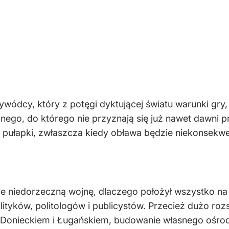
ódcy, który z potęgi dyktującej światu warunki gry, 
ego, do którego nie przyznają się już nawet dawni prz
 pułapki, zwłaszcza kiedy obława będzie niekonsekwen
ie niedorzeczną wojnę, dlaczego położył wszystko na 
olityków, politologów i publicystów. Przecież dużo r
, Donieckiem i Ługańskiem, budowanie własnego ośro