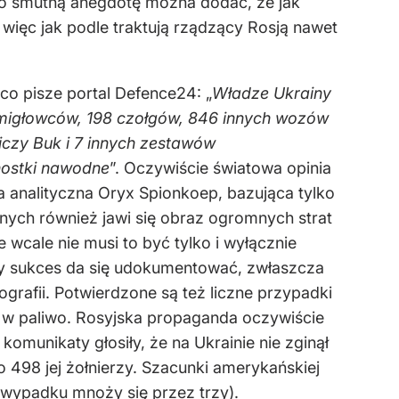
ako smutną anegdotę można dodać, że jak
więc jak podle traktują rządzący Rosją nawet
co pisze portal Defence24: „
Władze Ukrainy
 śmigłowców, 198 czołgów, 846 innych wozów
niczy Buk i 7 innych zestawów
nostki nawodne
”. Oczywiście światowa opinia
ma analityczna Oryx Spionkoep, bazująca tylko
anych również jawi się obraz ogromnych strat
 wcale nie musi to być tylko i wyłącznie
żdy sukces da się udokumentować, zwłaszcza
ografii. Potwierdzone są też liczne przypadki
m w paliwo. Rosyjska propaganda oczywiście
komunikaty głosiły, że na Ukrainie nie zginął
o 498 jej żołnierzy. Szacunki amerykańskiej
 wypadku mnoży się przez trzy).