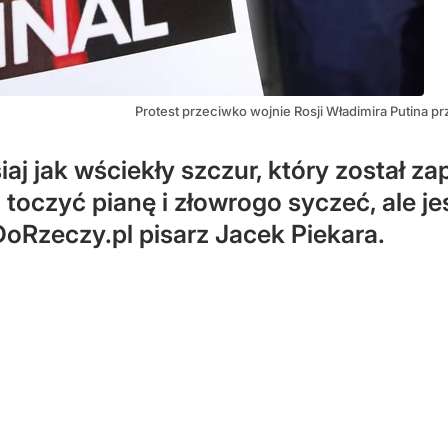
Protest przeciwko wojnie Rosji Władimira Putina p
iaj jak wściekły szczur, który został 
, toczyć pianę i złowrogo syczeć, ale j
DoRzeczy.pl pisarz Jacek Piekara.