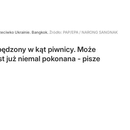
rzeciwko Ukrainie. Bangkok.
Źródło:
PAP/EPA
/
NARONG SANGNAK
zapędzony w kąt piwnicy. Może
est już niemal pokonana - pisze