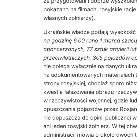
że przygotowani i dobrze wyszkoleni
pokazano na filmach, rosyjskie racj
własnych żołnierzy).
Ukraińskie władze podają wysokość r
na godzinę 6.00 rano 1 marca szacu
opancerzonych, 77 sztuk artylerii l
przeciwlotniczych, 305 pojazdów o
nie polega wyłącznie na danych ukrai
na udokumentowanych materiałach tak
strony rosyjskiej, chociaż sporo niż
kwestia fałszowania obrazu rzeczywi
w rzeczywistości wojennej, gdzie lud
opuszczania pojazdów przez Rosjan 
nie dopuszcza do opinii publicznej w
ani jeden rosyjski żołnierz. W tej c
administracji mówią o około dwóch t