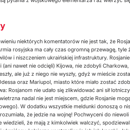
są pytania z wojskowego elementarza i aż wierzyć się
wy
niu niektórych komentatorów nie jest tak, że Rosjan
rmia rosyjska ma cały czas ogromną przewagę, tyle ż
ilów i niszczeniem ukraińskiej infrastruktury. Rosjan
 (ani nawet nie odcięli) Kijowa, nie zdobyli Charkowa, 
zły, ale już z niego nie wyszły, gdyż w mieście zost
Odessa oraz Mariupol, miasto które miało zostać zdo
wa: Rosjanom nie udało się zlikwidować ani sił lotnicz
owietrzna nadal nie jest miejscem, gdzie Rosjanie mogą
owego). W dodatku wszystkie meldunki donoszą o nisk
 rozumiała, że jedzie na wojnę! Pochwyceni do niewo
e wiedzieli, że mają z kimkolwiek walczyć, spodziewali