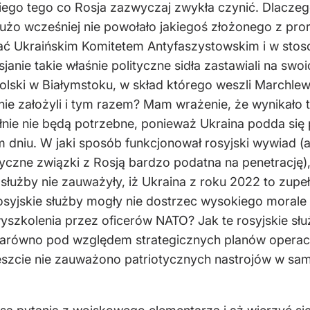
kiego tego co Rosja zazwyczaj zwykła czynić. Dlaczeg
dużo wcześniej nie powołało jakiegoś złożonego z pror
ć Ukraińskim Komitetem Antyfaszystowskim i w stos
janie takie właśnie polityczne sidła zastawiali na sw
ki w Białymstoku, w skład którego weszli Marchlewsk
 nie założyli i tym razem? Mam wrażenie, że wynikało
łnie nie będą potrzebne, ponieważ Ukraina podda się p
dniu. W jaki sposób funkcjonował rosyjski wywiad (a 
yczne związki z Rosją bardzo podatna na penetrację), 
łużby nie zauważyły, iż Ukraina z roku 2022 to zupełn
rosyjskie służby mogły nie dostrzec wysokiego morale
szkolenia przez oficerów NATO? Jak te rosyjskie słu
zarówno pod względem strategicznych planów operacyj
reszcie nie zauważono patriotycznych nastrojów w sa