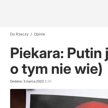
Do Rzeczy
/
Opinie
Piekara: Putin 
o tym nie wie)
Dodano:
3
marca
2022
8:20