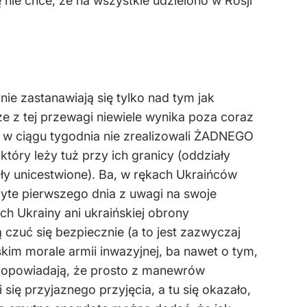
 nie chce, że na wszystkie udzielono w Rosji
ie zastanawiają się tylko nad tym jak
e z tej przewagi niewiele wynika poza coraz
ie w ciągu tygodnia nie zrealizowali ŻADNEGO
który leży tuż przy ich granicy (oddziały
ały unicestwione). Ba, w rękach Ukraińców
byte pierwszego dnia z uwagi na swoje
ych Ukrainy ani ukraińskiej obrony
 czuć się bezpiecznie (a to jest zazwyczaj
im morale armii inwazyjnej, ba nawet o tym,
li opowiadają, że prosto z manewrów
 się przyjaznego przyjęcia, a tu się okazało,