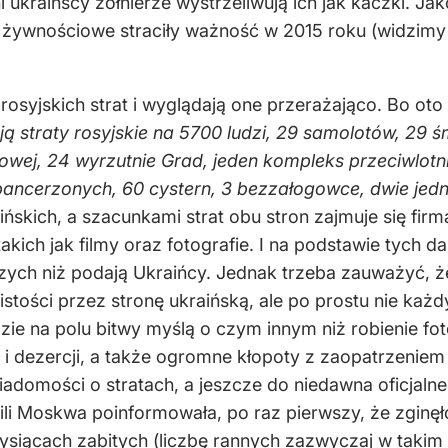
 ukraińscy żołnierze wystrzeliwują ich jak kaczki. J
e żywnościowe straciły ważność w 2015 roku (widzimy 
osyjskich strat i wyglądają one przerażająco. Bo oto 
ją straty rosyjskie na 5700 ludzi, 29 samolotów, 29
ufowej, 24 wyrzutnie Grad, jeden kompleks przeciwlot
pancerzonych, 60 cystern, 3 bezzałogowce, dwie jed
ńskich, a szacunkami strat obu stron zajmuje się fir
ich jak filmy oraz fotografie. I na podstawie tych d
szych niż podają Ukraińcy. Jednak trzeba zauważyć, że
stości przez stronę ukraińską, ale po prostu nie ka
zie na polu bitwy myślą o czym innym niż robienie fot
i dezercji, a także ogromne kłopoty z zaopatrzenie
iadomości o stratach, a jeszcze do niedawna oficjalne 
hwili Moskwa poinformowała, po raz pierwszy, że zginęł
ysiącach zabitych (liczbę rannych zazwyczaj w takim