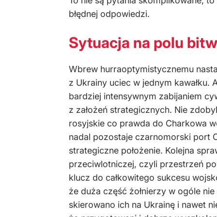
To nie są pytania skomplikowane, to 
błędnej odpowiedzi.
Sytuacja na polu bit
Wbrew hurraoptymistycznemu nastawie
z Ukrainy uciec w jednym kawałku. A
bardziej intensywnym zabijaniem cyw
z założeń strategicznych. Nie zdobyli
rosyjskie co prawda do Charkowa wes
nadal pozostaje czarnomorski port 
strategiczne położenie. Kolejna spra
przeciwlotniczej, czyli przestrzeń p
klucz do całkowitego sukcesu wojsk
że duża część żołnierzy w ogóle nie
skierowano ich na Ukrainę i nawet ni