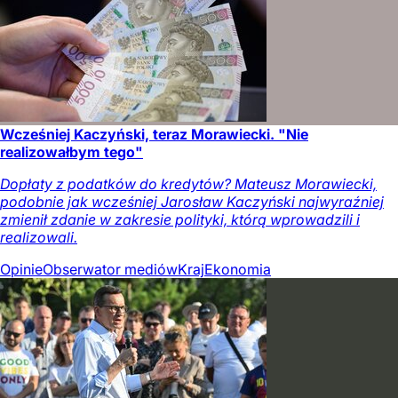
Wcześniej Kaczyński, teraz Morawiecki. "Nie
realizowałbym tego"
Dopłaty z podatków do kredytów? Mateusz Morawiecki,
podobnie jak wcześniej Jarosław Kaczyński najwyraźniej
zmienił zdanie w zakresie polityki, którą wprowadzili i
realizowali.
Opinie
Obserwator mediów
Kraj
Ekonomia