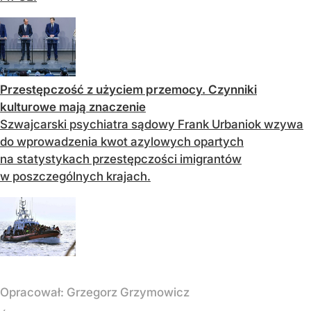
Przestępczość z użyciem przemocy. Czynniki
kulturowe mają znaczenie
Szwajcarski psychiatra sądowy Frank Urbaniok wzywa
do wprowadzenia kwot azylowych opartych
na statystykach przestępczości imigrantów
w poszczególnych krajach.
Opracował:
Grzegorz Grzymowicz