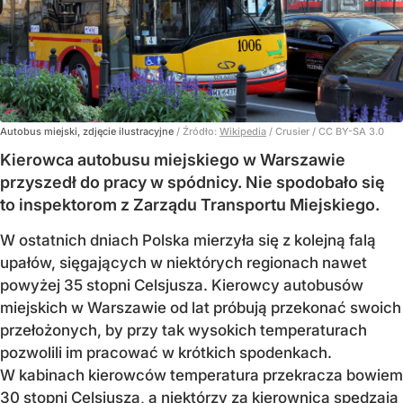
Autobus miejski, zdjęcie ilustracyjne
/ Źródło:
Wikipedia
/
Crusier / CC BY-SA 3.0
Kierowca autobusu miejskiego w Warszawie
przyszedł do pracy w spódnicy. Nie spodobało się
to inspektorom z Zarządu Transportu Miejskiego.
W ostatnich dniach Polska mierzyła się z kolejną falą
upałów, sięgających w niektórych regionach nawet
powyżej 35 stopni Celsjusza. Kierowcy autobusów
miejskich w Warszawie od lat próbują przekonać swoich
przełożonych, by przy tak wysokich temperaturach
pozwolili im pracować w krótkich spodenkach.
W kabinach kierowców temperatura przekracza bowiem
30 stopni Celsjusza, a niektórzy za kierownicą spędzają