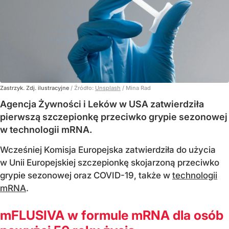
Zastrzyk. Zdj. ilustracyjne
/ Źródło:
Unsplash
/
Mina Rad
Agencja Żywności i Leków w USA zatwierdziła
pierwszą szczepionkę przeciwko grypie sezonowej
w technologii mRNA.
Wcześniej Komisja Europejska zatwierdziła do użycia
w Unii Europejskiej szczepionkę skojarzoną przeciwko
grypie sezonowej oraz COVID-19, także w
technologii
mRNA
.
mFLUSIVA w formule mRNA dla osób