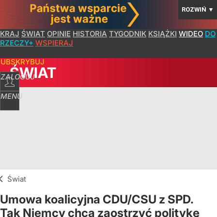
ROZWIŃ
▼
KRAJ
ŚWIAT
OPINIE
HISTORIA
TYGODNIK
KSIĄŻKI
WIDEO
DO
RZECZY+
WSPIERAJ
SUBSKRYBUJ
ŚWIAT
ZALOGUJ
MENU
Świat
Umowa koalicyjna CDU/CSU z SPD.
Tak Niemcy chcą zaostrzyć politykę