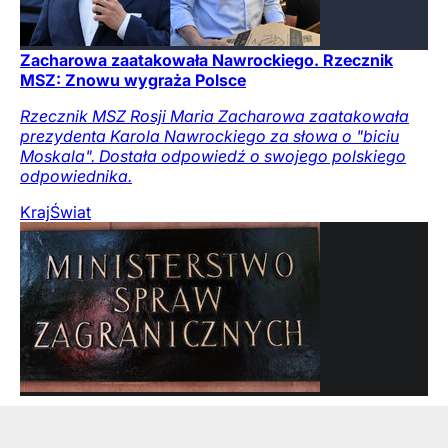
Zacharowa zaatakowała Nawrockiego. Rzecznik
MSZ: Znowu wygraża Polsce
Rzecznik MSZ Rosji Maria Zacharowa zaatakowała
prezydenta Karola Nawrockiego za słowa o "biciu
Moskala". Dostała odpowiedź o swojego polskiego
odpowiednika.
Kraj
Świat