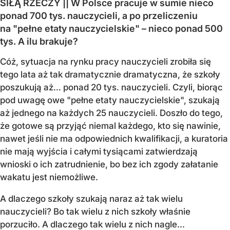
SIŁĄ RZECZY || W Polsce pracuje w sumie nieco
ponad 700 tys. nauczycieli, a po przeliczeniu
na "pełne etaty nauczycielskie" – nieco ponad 500
tys. A ilu brakuje?
Cóż, sytuacja na rynku pracy nauczycieli zrobiła się
tego lata aż tak dramatycznie dramatyczna, że szkoły
poszukują aż… ponad 20 tys. nauczycieli. Czyli, biorąc
pod uwagę owe "pełne etaty nauczycielskie", szukają
aż jednego na każdych 25 nauczycieli. Doszło do tego,
że gotowe są przyjąć niemal każdego, kto się nawinie,
nawet jeśli nie ma odpowiednich kwalifikacji, a kuratoria
nie mają wyjścia i całymi tysiącami zatwierdzają
wnioski o ich zatrudnienie, bo bez ich zgody załatanie
wakatu jest niemożliwe.
A dlaczego szkoły szukają naraz aż tak wielu
nauczycieli? Bo tak wielu z nich szkoły właśnie
porzuciło. A dlaczego tak wielu z nich nagle...