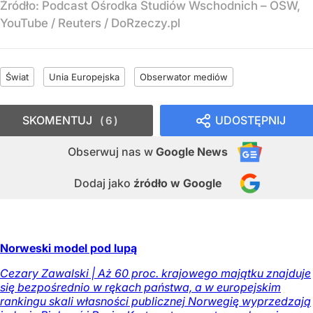
Źródło:
Podcast Ośrodka Studiów Wschodnich – OSW,
YouTube / Reuters / DoRzeczy.pl
Świat
Unia Europejska
Obserwator mediów
SKOMENTUJ
UDOSTĘPNIJ
6
Obserwuj nas
w
Google News
Dodaj jako
źródło w Google
Norweski model pod lupą
Cezary Zawalski | Aż 60 proc. krajowego majątku znajduje
się bezpośrednio w rękach państwa, a w europejskim
rankingu skali własności publicznej Norwegię wyprzedzają