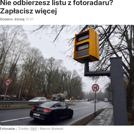
Nie odbierzesz listu z fotoradaru?
Zapłacisz więcej
Dodano:
dzisiaj
15:51
Fotoradar
/ Źródło:
PAP
/
Marcin Bielecki