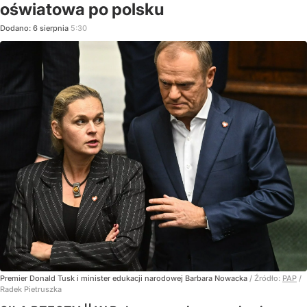
oświatowa po polsku
Dodano:
6
sierpnia
5:30
Premier Donald Tusk i minister edukacji narodowej Barbara Nowacka
/ Źródło:
PAP
/
Radek Pietruszka