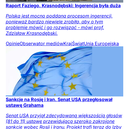
Raport Faziego. Krasnodębski: Ingerencja była duża
Polska jest mocno poddana procesom ingerencji,
ponieważ bardzo niewiele zrobiła, aby o tym
problemie mówić i go rozwiązać - mówi prof.
Zdzisław Krasnodębski.
Opinie
Obserwator mediów
Kraj
Świat
Unia Europejska
Sankcje na Rosję i Iran. Senat USA przegłosował
ustawę Grahama
Senat USA przyjął zdecydowaną większością głosów
(81 do 11) ustawę przewidującą szeroko zakrojone
sankcje wobec Rosji i Iranu. Projekt trafi teraz do Izby