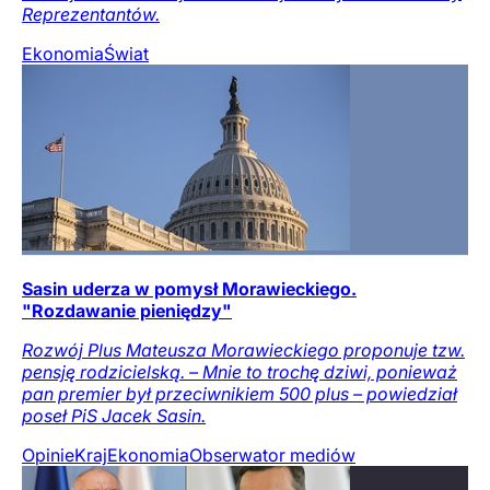
Reprezentantów.
Ekonomia
Świat
Sasin uderza w pomysł Morawieckiego.
"Rozdawanie pieniędzy"
Rozwój Plus Mateusza Morawieckiego proponuje tzw.
pensję rodzicielską. – Mnie to trochę dziwi, ponieważ
pan premier był przeciwnikiem 500 plus – powiedział
poseł PiS Jacek Sasin.
Opinie
Kraj
Ekonomia
Obserwator mediów