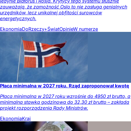
jedynie Białoruś i Rosja. Krytycy tego systemu słusznie
zauważają, że zamożność Oslo to nie zasługa genialnych
urzędników, lecz unikalnej obfitości surowców
energetycznych.
Ekonomia
DoRzeczy+
Świat
Opinie
W numerze
Płaca minimalna w 2027 roku. Rząd zaproponował kwotę
Płaca minimalna w 2027 roku wzrośnie do 4950 zł brutto, a
minimalna stawka godzinowa do 32,30 zł brutto – zakłada
projekt rozporządzenia Rady Ministrów.
Ekonomia
Kraj