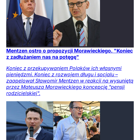
Mentzen ostro o propozycji Morawieckiego. "Koniec
z zadłużaniem nas na potęgę"
Koniec z przekupywaniem Polaków ich własnymi
pieniędzmi. Koniec z rozwojem długu i socjalu –
zaapelował Sławomir Mentzen w reakcji na wysuniętą
przez Mateusza Morawieckiego koncepcję "pensji
rodzicielskiej".