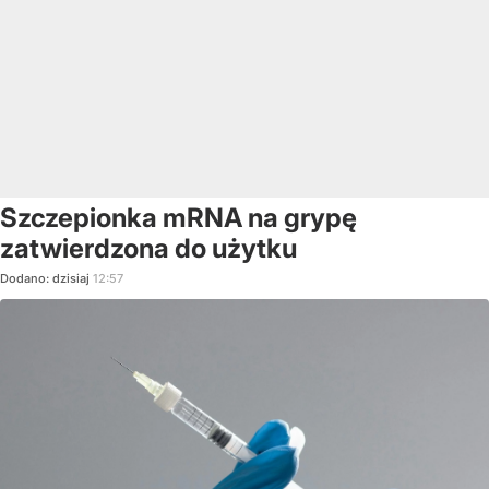
Szczepionka mRNA na grypę
zatwierdzona do użytku
Dodano:
dzisiaj
12:57