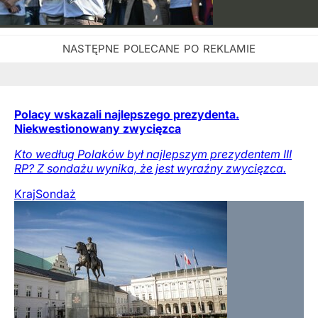
Polacy wskazali najlepszego prezydenta.
Niekwestionowany zwycięzca
Kto według Polaków był najlepszym prezydentem III
RP? Z sondażu wynika, że jest wyraźny zwycięzca.
Kraj
Sondaż