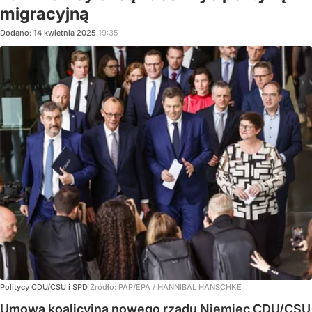
migracyjną
Dodano:
14
kwietnia
2025
19:35
Politycy CDU/CSU i SPD
Źródło:
PAP/EPA
/
HANNIBAL HANSCHKE
Umowa koalicyjna nowego rządu Niemiec CDU/CSU