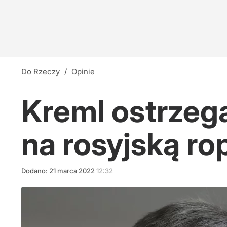
Do Rzeczy
/
Opinie
Kreml ostrzeg
na rosyjską ro
Dodano:
21
marca
2022
12:32