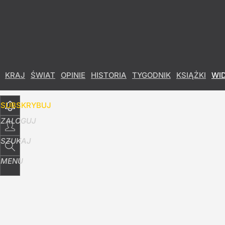
Udostępnij
0
Skomentuj
KRAJ
ŚWIAT
OPINIE
HISTORIA
TYGODNIK
KSIĄŻKI
WI
SUBSKRYBUJ
ZALOGUJ
SZUKAJ
MENU