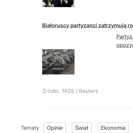
Białoruscy partyzanci zatrzymują ro
Partyz
opozyc
Źródło:
TASS / Reuters
Opinie
Świat
Ekonomia