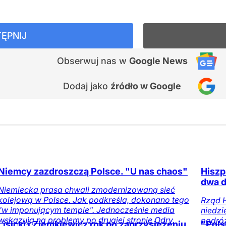
ĘPNIJ
Obserwuj nas
w
Google News
Dodaj jako
źródło w Google
Niemcy zazdroszczą Polsce. "U nas chaos"
Hiszp
dwa d
Niemiecka prasa chwali zmodernizowaną sieć
kolejową w Polsce. Jak podkreśla, dokonano tego
Rząd H
"w imponującym tempie". Jednocześnie media
niedzi
wskazują na problemy po drugiej stronie Odry.
podróż
Lisicki i Ziemkiewicz rok po zaprzysiężeniu.
"Pols