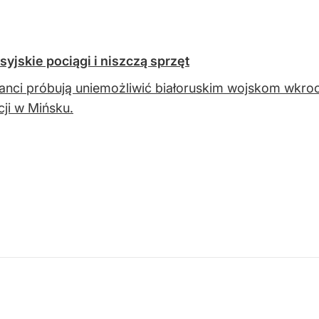
syjskie pociągi i niszczą sprzęt
anci próbują uniemożliwić białoruskim wojskom wkroc
ji w Mińsku.