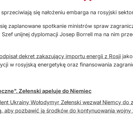
 sprzeciwiają się nałożeniu embarga na rosyjski sekt
 się zaplanowane spotkanie ministrów spraw zagran
 Szef unijnej dyplomacji Josep Borrell ma na nim prz
odpisał dekret zakazujący importu energii z Rosji
jako
ycji w rosyjską energetykę oraz finansowania zagrani
ieczne". Zełenski apeluje do Niemiec
ent Ukrainy Wołodymyr Zełenski wezwał Niemcy do 
ą, aby pozbawić ją środków do kontynuowania wojny 