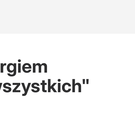
argiem
wszystkich"