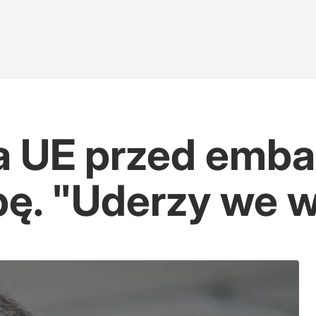
a UE przed emb
pę. "Uderzy we 