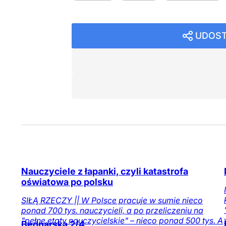
UDOST
Nauczyciele z łapanki, czyli katastrofa
oświatowa po polsku
SIŁĄ RZECZY || W Polsce pracuje w sumie nieco
ponad 700 tys. nauczycieli, a po przeliczeniu na
"pełne etaty nauczycielskie" – nieco ponad 500 tys. A
Bednarska 2/4