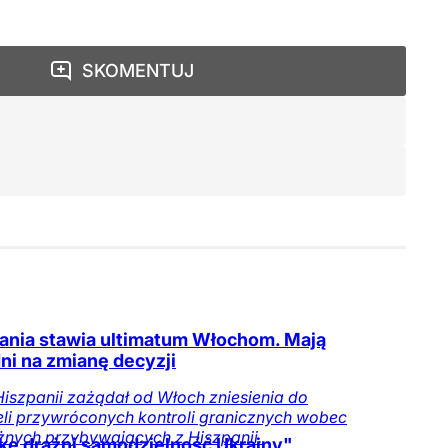
SKOMENTUJ
ania stawia ultimatum Włochom. Mają
ni na zmianę decyzji
iszpanii zażądał od Włoch zniesienia do
eli przywróconych kontroli granicznych wobec
nych przybywających z Hiszpanii.
kę drażni samodzielność Ukrainy"