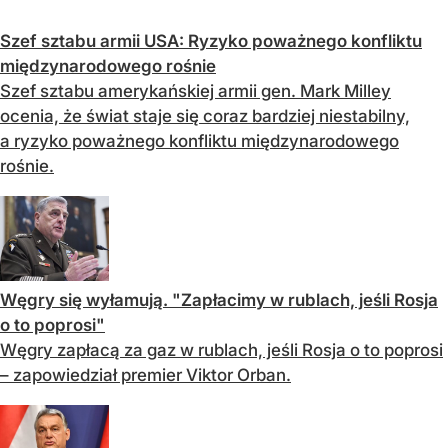
Szef sztabu armii USA: Ryzyko poważnego konfliktu
międzynarodowego rośnie
Szef sztabu amerykańskiej armii gen. Mark Milley
ocenia, że świat staje się coraz bardziej niestabilny,
a ryzyko poważnego konfliktu międzynarodowego
rośnie.
Węgry się wyłamują. "Zapłacimy w rublach, jeśli Rosja
o to poprosi"
Węgry zapłacą za gaz w rublach, jeśli Rosja o to poprosi
– zapowiedział premier Viktor Orban.