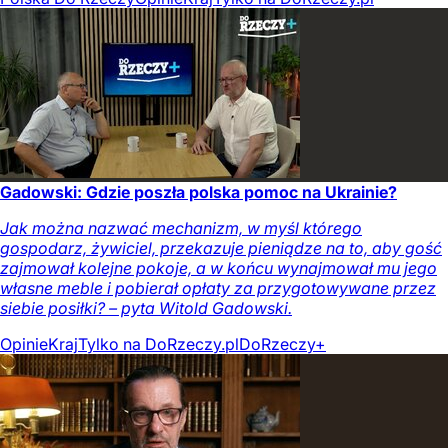
Gadowski: Gdzie poszła polska pomoc na Ukrainie?
Jak można nazwać mechanizm, w myśl którego
gospodarz, żywiciel, przekazuje pieniądze na to, aby gość
zajmował kolejne pokoje, a w końcu wynajmował mu jego
własne meble i pobierał opłaty za przygotowywane przez
siebie posiłki? – pyta Witold Gadowski.
Opinie
Kraj
Tylko na DoRzeczy.pl
DoRzeczy+