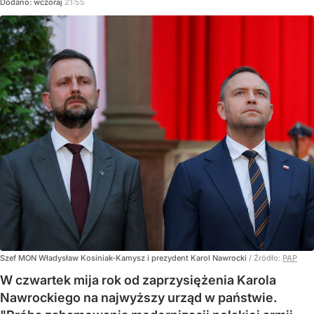
Dodano:
wczoraj
21:55
Szef MON Władysław Kosiniak-Kamysz i prezydent Karol Nawrocki
/ Źródło:
PAP
W czwartek mija rok od zaprzysiężenia Karola
Nawrockiego na najwyższy urząd w państwie.