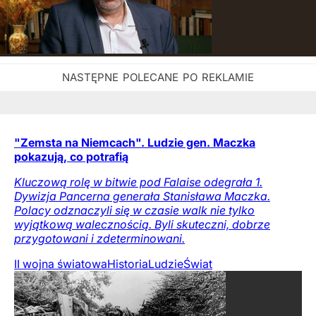
"Zemsta na Niemcach". Ludzie gen. Maczka
pokazują, co potrafią
Kluczową rolę w bitwie pod Falaise odegrała 1.
Dywizja Pancerna generała Stanisława Maczka.
Polacy odznaczyli się w czasie walk nie tylko
wyjątkową walecznością. Byli skuteczni, dobrze
przygotowani i zdeterminowani.
II wojna światowa
Historia
Ludzie
Świat