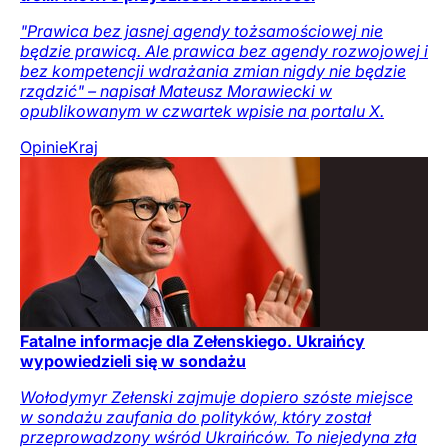
"Prawica bez jasnej agendy tożsamościowej nie
będzie prawicą. Ale prawica bez agendy rozwojowej i
bez kompetencji wdrażania zmian nigdy nie będzie
rządzić" – napisał Mateusz Morawiecki w
opublikowanym w czwartek wpisie na portalu X.
Opinie
Kraj
Fatalne informacje dla Zełenskiego. Ukraińcy
wypowiedzieli się w sondażu
Wołodymyr Zełenski zajmuje dopiero szóste miejsce
w sondażu zaufania do polityków, który został
przeprowadzony wśród Ukraińców. To niejedyna zła