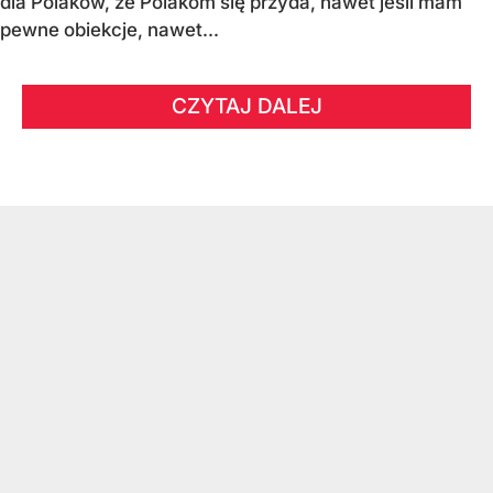
dla Polaków, że Polakom się przyda, nawet jeśli mam
pewne obiekcje, nawet...
CZYTAJ DALEJ