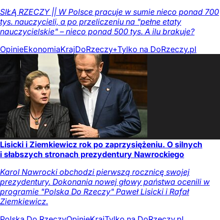
SIŁĄ RZECZY || W Polsce pracuje w sumie nieco ponad 700
tys. nauczycieli, a po przeliczeniu na "pełne etaty
nauczycielskie" – nieco ponad 500 tys. A ilu brakuje?
Opinie
Ekonomia
Kraj
DoRzeczy+
Tylko na DoRzeczy.pl
Lisicki i Ziemkiewicz rok po zaprzysiężeniu. O silnych
i słabszych stronach prezydentury Nawrockiego
Karol Nawrocki obchodzi pierwszą rocznicę swojej
prezydentury. Dokonania nowej głowy państwa ocenili w
programie "Polska Do Rzeczy" Paweł Lisicki i Rafał
Ziemkiewicz.
Polska Do Rzeczy
Opinie
Kraj
Tylko na DoRzeczy.pl