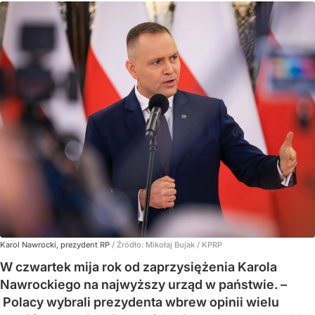
Karol Nawrocki, prezydent RP
/ Źródło:
Mikołaj Bujak / KPRP
W czwartek mija rok od zaprzysiężenia Karola
Nawrockiego na najwyższy urząd w państwie. –
Polacy wybrali prezydenta wbrew opinii wielu