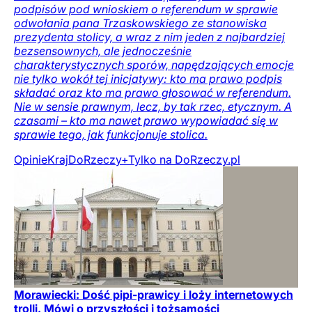
podpisów pod wnioskiem o referendum w sprawie
odwołania pana Trzaskowskiego ze stanowiska
prezydenta stolicy, a wraz z nim jeden z najbardziej
bezsensownych, ale jednocześnie
charakterystycznych sporów, napędzających emocje
nie tylko wokół tej inicjatywy: kto ma prawo podpis
składać oraz kto ma prawo głosować w referendum.
Nie w sensie prawnym, lecz, by tak rzec, etycznym. A
czasami – kto ma nawet prawo wypowiadać się w
sprawie tego, jak funkcjonuje stolica.
Opinie
Kraj
DoRzeczy+
Tylko na DoRzeczy.pl
Morawiecki: Dość pipi-prawicy i loży internetowych
trolli. Mówi o przyszłości i tożsamości