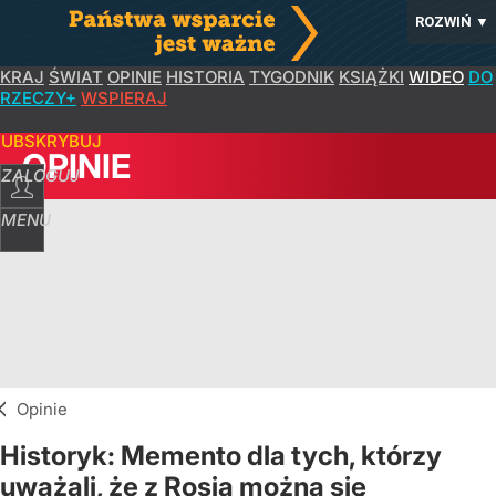
ROZWIŃ
▼
KRAJ
ŚWIAT
OPINIE
HISTORIA
TYGODNIK
KSIĄŻKI
WIDEO
DO
RZECZY+
WSPIERAJ
SUBSKRYBUJ
OPINIE
ZALOGUJ
MENU
Opinie
Historyk: Memento dla tych, którzy
uważali, że z Rosją można się