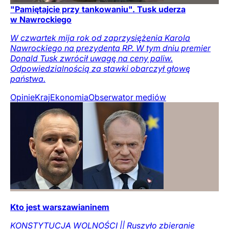
"Pamiętajcie przy tankowaniu". Tusk uderza
w Nawrockiego
W czwartek mija rok od zaprzysiężenia Karola
Nawrockiego na prezydenta RP. W tym dniu premier
Donald Tusk zwrócił uwagę na ceny paliw.
Odpowiedzialnością za stawki obarczył głowę
państwa.
Opinie
Kraj
Ekonomia
Obserwator mediów
Kto jest warszawianinem
KONSTYTUCJA WOLNOŚCI || Ruszyło zbieranie