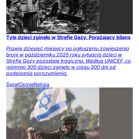
Tyle dzieci zginęło w Strefie Gazy. Porażający bilans
Prawie dziesięć miesięcy po ogłoszeniu zawieszenia
broni w październiku 2025 roku sytuacja dzieci w
Strefie Gazy pozostaje tragiczna. Według UNICEF, co
najmniej 300 dzieci zginęło w ciągu 300 dni od
podpisania porozumienia.
Świat
Opinie
Religia