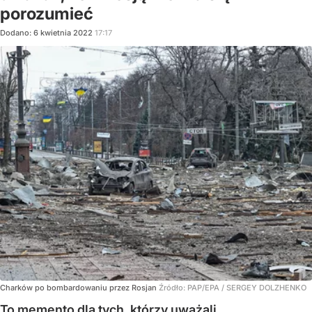
porozumieć
Dodano:
6
kwietnia
2022
17:17
Charków po bombardowaniu przez Rosjan
Źródło:
PAP/EPA
/
SERGEY DOLZHENKO
To memento dla tych, którzy uważali,