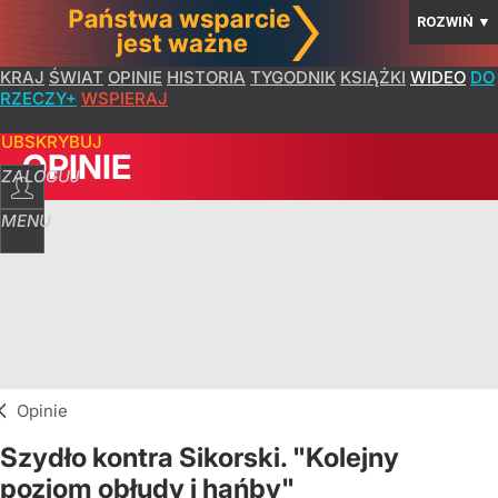
ROZWIŃ
▼
KRAJ
ŚWIAT
OPINIE
HISTORIA
TYGODNIK
KSIĄŻKI
WIDEO
DO
RZECZY+
WSPIERAJ
SUBSKRYBUJ
OPINIE
ZALOGUJ
MENU
Opinie
Szydło kontra Sikorski. "Kolejny
poziom obłudy i hańby"