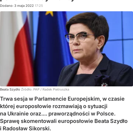
Dodano:
3
maja
2022
17:25
Beata Szydło
Źródło:
PAP
/
Radek Pietruszka
Trwa sesja w Parlamencie Europejskim, w czasie
której europosłowie rozmawiają o sytuacji
na Ukrainie oraz.... praworządności w Polsce.
Sprawę skomentowali europosłowie Beata Szydło
i Radosław Sikorski.