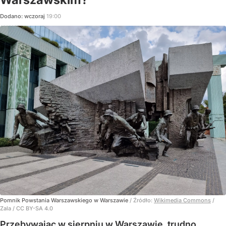
Dodano:
wczoraj
19:00
Pomnik Powstania Warszawskiego w Warszawie
/ Źródło:
Wikimedia Commons
/
Zala / CC BY-SA 4.0
Przebywając w sierpniu w Warszawie, trudno