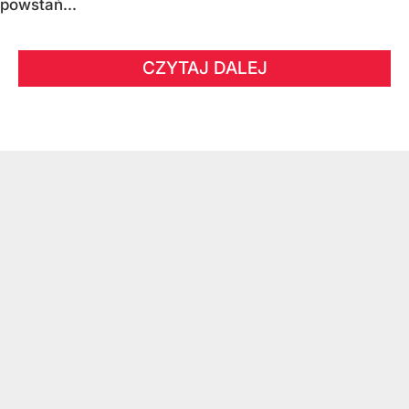
powstań...
CZYTAJ DALEJ