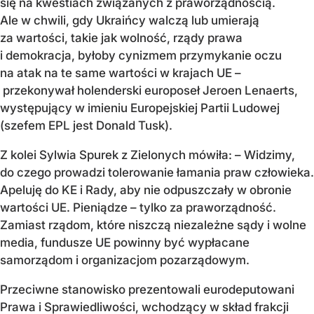
się na kwestiach związanych z praworządnością.
Ale w chwili, gdy Ukraińcy walczą lub umierają
za wartości, takie jak wolność, rządy prawa
i demokracja, byłoby cynizmem przymykanie oczu
na atak na te same wartości w krajach UE –
przekonywał holenderski europoseł Jeroen Lenaerts,
występujący w imieniu Europejskiej Partii Ludowej
(szefem EPL jest Donald Tusk).
Z kolei Sylwia Spurek z Zielonych mówiła: – Widzimy,
do czego prowadzi tolerowanie łamania praw człowieka.
Apeluję do KE i Rady, aby nie odpuszczały w obronie
wartości UE. Pieniądze – tylko za praworządność.
Zamiast rządom, które niszczą niezależne sądy i wolne
media, fundusze UE powinny być wypłacane
samorządom i organizacjom pozarządowym.
Przeciwne stanowisko prezentowali eurodeputowani
Prawa i Sprawiedliwości, wchodzący w skład frakcji