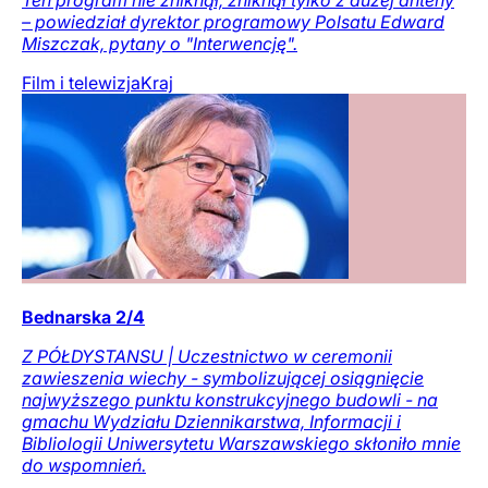
– powiedział dyrektor programowy Polsatu Edward
Miszczak, pytany o "Interwencję".
Film i telewizja
Kraj
Bednarska 2/4
Z PÓŁDYSTANSU | Uczestnictwo w ceremonii
zawieszenia wiechy - symbolizującej osiągnięcie
najwyższego punktu konstrukcyjnego budowli - na
gmachu Wydziału Dziennikarstwa, Informacji i
Bibliologii Uniwersytetu Warszawskiego skłoniło mnie
do wspomnień.