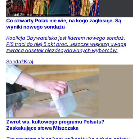
Co czwarty Polak nie wie, na kogo zagłosuje. Są
wyniki nowego sondażu
Koalicja Obywatelska jest liderem nowego sondaż.
PiS traci do niej 5 pkt proc. Jeszcze większą uwagę
zwraca odsetek niezdecydowanych wyborców.
Sondaż
Kraj
Zwrot ws. kultowego programu Polsatu?
Zaskakujące słowa Miszczaka
Ten program nie zniknął, zniknął tylko z dużej anteny