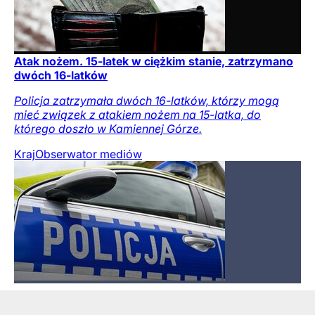
Atak nożem. 15-latek w ciężkim stanie, zatrzymano
dwóch 16-latków
Policja zatrzymała dwóch 16-latków, którzy mogą
mieć związek z atakiem nożem na 15-latka, do
którego doszło w Kamiennej Górze.
Kraj
Obserwator mediów