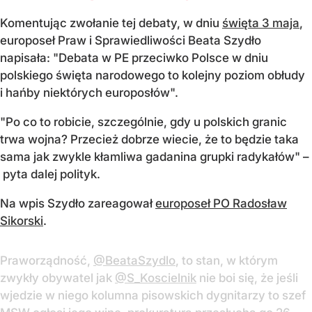
Komentując zwołanie tej debaty, w dniu
święta 3 maja
,
europoseł Praw i Sprawiedliwości Beata Szydło
napisała: "Debata w PE przeciwko Polsce w dniu
polskiego święta narodowego to kolejny poziom obłudy
i hańby niektórych europosłów".
"Po co to robicie, szczególnie, gdy u polskich granic
trwa wojna? Przecież dobrze wiecie, że to będzie taka
sama jak zwykle kłamliwa gadanina grupki radykałów" –
pyta dalej polityk.
Na wpis Szydło zareagował
europoseł PO Radosław
Sikorski
.
Praworządność,
@BeataSzydlo
, to stan, w którym
zwykły obywatel jak
@S_Koscielnik
nie boi się, że jeśli
wjedzie w niego kolumna pisowskich dygnitarzy to szef