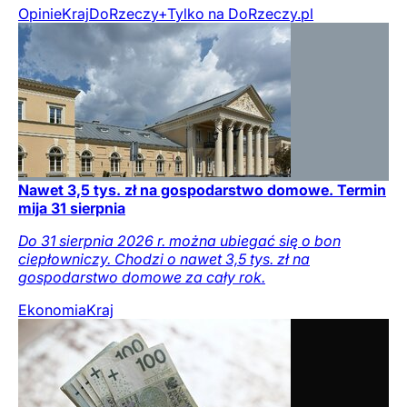
Opinie
Kraj
DoRzeczy+
Tylko na DoRzeczy.pl
Nawet 3,5 tys. zł na gospodarstwo domowe. Termin
mija 31 sierpnia
Do 31 sierpnia 2026 r. można ubiegać się o bon
ciepłowniczy. Chodzi o nawet 3,5 tys. zł na
gospodarstwo domowe za cały rok.
Ekonomia
Kraj