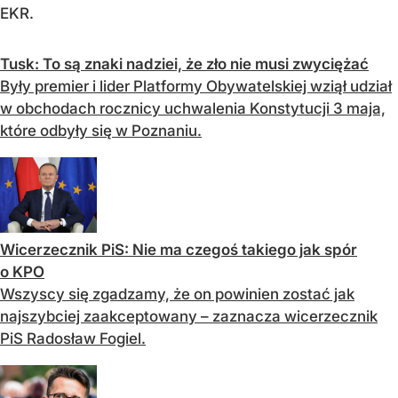
EKR.
Tusk: To są znaki nadziei, że zło nie musi zwyciężać
Były premier i lider Platformy Obywatelskiej wziął udział
w obchodach rocznicy uchwalenia Konstytucji 3 maja,
które odbyły się w Poznaniu.
Wicerzecznik PiS: Nie ma czegoś takiego jak spór
o KPO
Wszyscy się zgadzamy, że on powinien zostać jak
najszybciej zaakceptowany – zaznacza wicerzecznik
PiS Radosław Fogiel.