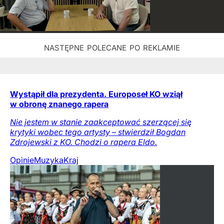
Wystąpił dla prezydenta. Europoseł KO wziął
w obronę znanego rapera
Nie jestem w stanie zaakceptować szerzącej się
krytyki wobec tego artysty – stwierdził Bogdan
Zdrojewski z KO. Chodzi o rapera Eldo.
Opinie
Muzyka
Kraj