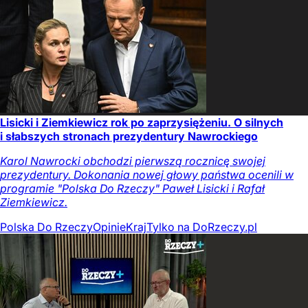
Lisicki i Ziemkiewicz rok po zaprzysiężeniu. O silnych
i słabszych stronach prezydentury Nawrockiego
Karol Nawrocki obchodzi pierwszą rocznicę swojej
prezydentury. Dokonania nowej głowy państwa ocenili w
programie "Polska Do Rzeczy" Paweł Lisicki i Rafał
Ziemkiewicz.
Polska Do Rzeczy
Opinie
Kraj
Tylko na DoRzeczy.pl