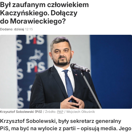
Był zaufanym człowiekiem
Kaczyńskiego. Dołączy
do Morawieckiego?
Dodano:
dzisiaj
12:15
Krzysztof Sobolewski (PiS)
/ Źródło:
PAP
/
Wojciech Olkuśnik
Krzysztof Sobolewski, były sekretarz generalny
PiS, ma być na wylocie z partii – opisują media. Jego