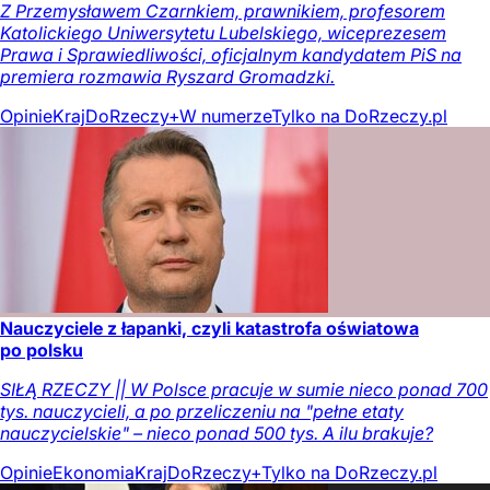
Z Przemysławem Czarnkiem, prawnikiem, profesorem
Katolickiego Uniwersytetu Lubelskiego, wiceprezesem
Prawa i Sprawiedliwości, oficjalnym kandydatem PiS na
premiera rozmawia Ryszard Gromadzki.
Opinie
Kraj
DoRzeczy+
W numerze
Tylko na DoRzeczy.pl
Nauczyciele z łapanki, czyli katastrofa oświatowa
po polsku
SIŁĄ RZECZY || W Polsce pracuje w sumie nieco ponad 700
tys. nauczycieli, a po przeliczeniu na "pełne etaty
nauczycielskie" – nieco ponad 500 tys. A ilu brakuje?
Opinie
Ekonomia
Kraj
DoRzeczy+
Tylko na DoRzeczy.pl