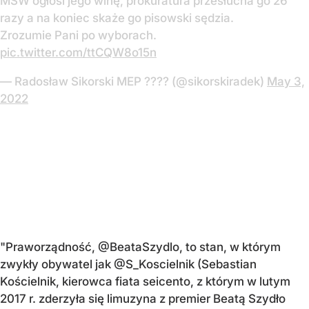
MSW ogłosi jego winę, prokuratura przesłucha go 26
razy a na koniec skaże go pisowski sędzia.
Zrozumie Pani po wyborach.
pic.twitter.com/ttCQW8o15n
— Radosław Sikorski MEP ???? (@sikorskiradek)
May 3,
2022
"Praworządność, @BeataSzydlo, to stan, w którym
zwykły obywatel jak @S_Koscielnik (Sebastian
Kościelnik, kierowca fiata seicento, z którym w lutym
2017 r. zderzyła się limuzyna z premier Beatą Szydło