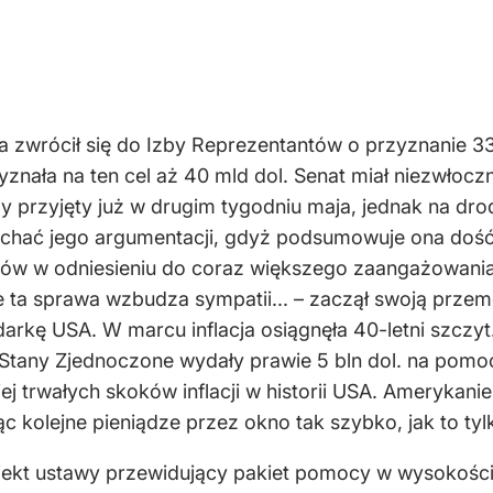
a zwrócił się do Izby Reprezentantów o przyznanie 3
zyznała na ten cel aż 40 mld dol. Senat miał niezwłoc
łby przyjęty już w drugim tygodniu maja, jednak na dro
uchać jego argumentacji, gdyż podsumowuje ona dość
anów w odniesieniu do coraz większego zaangażowania 
ile ta sprawa wzbudza sympatii... – zaczął swoją prz
kę USA. W marcu inflacja osiągnęła 40-letni szczyt. [..
 Stany Zjednoczone wydały prawie 5 bln dol. na pom
ej trwałych skoków inflacji w historii USA. Amerykan
 kolejne pieniądze przez okno tak szybko, jak to tyl
jekt ustawy przewidujący pakiet pomocy w wysokości 