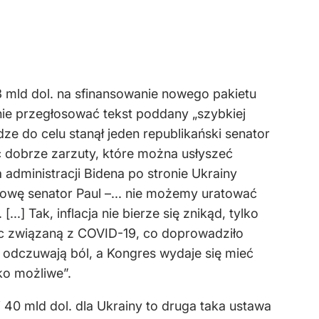
3 mld dol. na sfinansowanie nowego pakietu
znie przegłosować tekst poddany „szybkiej
dze do celu stanął jeden republikański senator
 dobrze zarzuty, które można usłyszeć
administracji Bidena po stronie Ukrainy
emowę senator Paul –... nie możemy uratować
.] Tak, inflacja nie bierze się znikąd, tylko
oc związaną z COVID-19, co doprowadziło
ie odczuwają ból, a Kongres wydaje się mieć
ko możliwe”.
40 mld dol. dla Ukrainy to druga taka ustawa