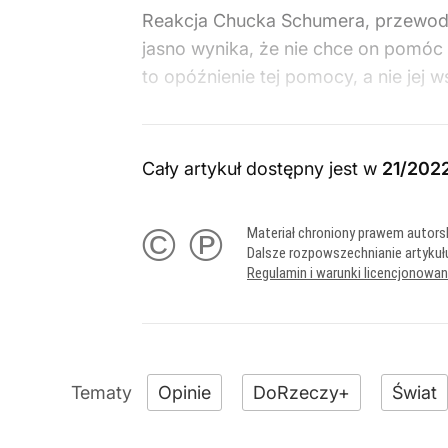
Reakcja Chucka Schumera, przewodni
jasno wynika, że nie chce on pomóc 
to opóźnienie tej pomocy, a nie jej w
Cały artykuł dostępny jest w
21/202
© ℗
Materiał chroniony prawem autors
Dalsze rozpowszechnianie artykuł
Regulamin i warunki licencjonowa
Opinie
DoRzeczy+
Świat