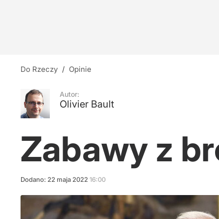
Do Rzeczy
/
Opinie
Autor:
Olivier Bault
Zabawy z br
Dodano:
22
maja
2022
16:00