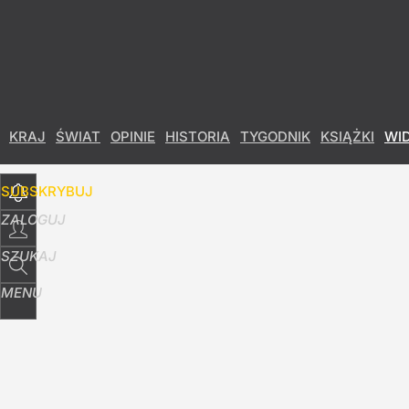
Udostępnij
8
Skomentuj
KRAJ
ŚWIAT
OPINIE
HISTORIA
TYGODNIK
KSIĄŻKI
WI
SUBSKRYBUJ
ZALOGUJ
SZUKAJ
MENU