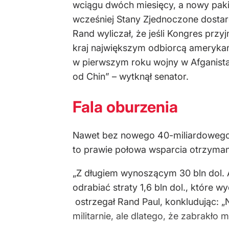
wciągu dwóch miesięcy, a nowy pakie
wcześniej Stany Zjednoczone dostar
Rand wyliczał, że jeśli Kongres prz
kraj największym odbiorcą amerykań
w pierwszym roku wojny w Afganistan
od Chin” – wytknął senator.
Fala oburzenia
Nawet bez nowego 40-miliardowego p
to prawie połowa wsparcia otrzymane
„Z długiem wynoszącym 30 bln dol. 
odrabiać straty 1,6 bln dol., które
ostrzegał Rand Paul, konkludując: „
militarnie, ale dlatego, że zabrakł