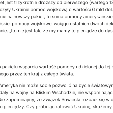
t jest trzykrotnie droższy od pierwszego (wartego 13
czyły Ukrainie pomoc wojskową o wartości 6 mld dol
yjmie najnowszy pakiet, to suma pomocy amerykańskiej 
skiej pomocy wojskowej wciągu ostatnich dwóch deka
ie. „Ito nie jest tak, że my mamy te pieniądze do dy
akietu wsparcia wartość pomocy udzielonej do tej 
go przez ten kraj z całego świata.
Ameryka nie może sobie pozwolić na bycie światowym
 wydały na wojny na Bliskim Wschodzie, nie wspominaj
Nie zapominajmy, że Związek Sowiecki rozpadł się w d
o mu pieniędzy. Czy próbując ratować Ukrainę, skażemy