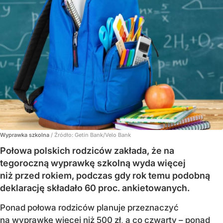
Wyprawka szkolna
/ Źródło:
Getin Bank/Velo Bank
Połowa polskich rodziców zakłada, że na
tegoroczną wyprawkę szkolną wyda więcej
niż przed rokiem, podczas gdy rok temu podobną
deklarację składało 60 proc. ankietowanych.
Ponad połowa rodziców planuje przeznaczyć
na wyprawkę więcej niż 500 zł, a co czwarty – ponad