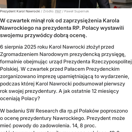
Prezydent Karol Nawrocki
/ Źródło:
PAP
/
Paweł Supernak
W czwartek minął rok od zaprzysiężenia Karola
Nawrockiego na prezydenta RP. Polacy wystawili
swojemu przywódcy dobrą ocenę.
6 sierpnia 2025 roku Karol Nawrocki złożył przed
Zgromadzeniem Narodowym prezydencką przysięgę,
formalnie obejmując urząd Prezydenta Rzeczypospolitej
Polskiej. W czwartek przed Pałacem Prezydenckim
zorganizowano imprezę upamiętniającą to wydarzenie,
podczas której Karol Nawrocki podsumował pierwszy
rok swojej prezydentury. A jak ostatnie 12 miesięcy
oceniają Polacy?
W badaniu SW Research dla rp.pl Polaków poproszono
o ocenę prezydentury Nawrockiego. Prezydent może
mieć powody do zadowolenia. 14, 8 proc.