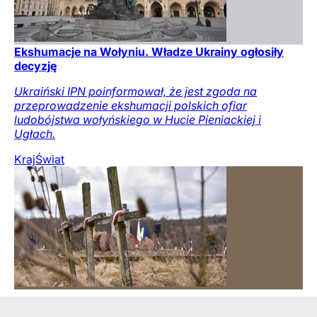
Ekshumacje na Wołyniu. Władze Ukrainy ogłosiły
decyzję
Ukraiński IPN poinformował, że jest zgoda na
przeprowadzenie ekshumacji polskich ofiar
ludobójstwa wołyńskiego w Hucie Pieniackiej i
Ugłach.
Kraj
Świat