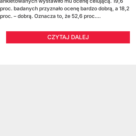
ankietowanych wystawiło mu ocenę celującą. 19,6
proc. badanych przyznało ocenę bardzo dobrą, a 18,2
proc. – dobrą. Oznacza to, że 52,6 proc....
CZYTAJ DALEJ