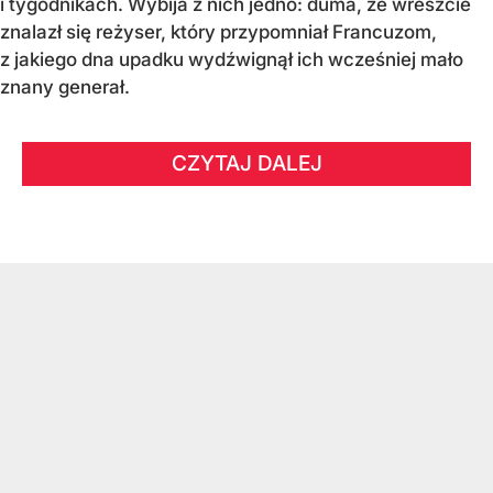
i tygodnikach. Wybija z nich jedno: duma, że wreszcie
znalazł się reżyser, który przypomniał Francuzom,
z jakiego dna upadku wydźwignął ich wcześniej mało
znany generał.
CZYTAJ DALEJ