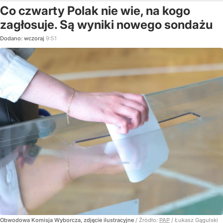
Co czwarty Polak nie wie, na kogo
zagłosuje. Są wyniki nowego sondażu
Dodano:
wczoraj
9:51
Obwodowa Komisja Wyborcza, zdjęcie ilustracyjne
/ Źródło:
PAP
/
Łukasz Gągulski