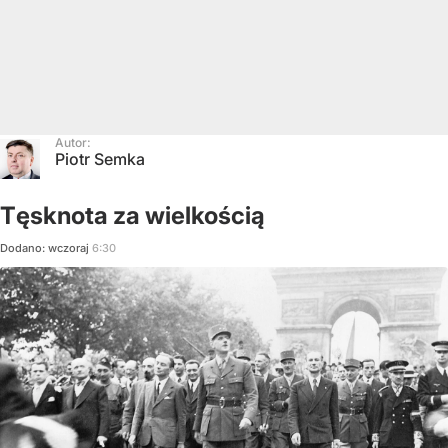
Autor:
Piotr Semka
Tęsknota za wielkością
Dodano:
wczoraj
6:30