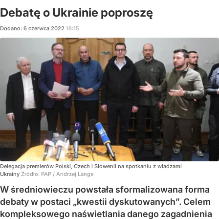
Debatę o Ukrainie poproszę
Dodano:
6
czerwca
2022
18:15
Delegacja premierów Polski, Czech i Słowenii na spotkaniu z władzami
Ukrainy
Źródło:
PAP
/
Andrzej Lange
W średniowieczu powstała sformalizowana forma
debaty w postaci „kwestii dyskutowanych”. Celem
kompleksowego naświetlania danego zagadnienia