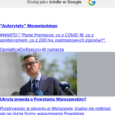
Dodaj jako
źródło w Google
"Autorytety" Morawieckiego
#WARTO | "Panie Premierze, co z COVID-19, co z
sanitaryzmem, co z 200 tys. nadmiarowych zgonów?".
Opinie
Kraj
DoRzeczy+
W numerze
Ukryta prawda o Powstaniu Warszawskim?
Przebywając w sierpniu w Warszawie, trudno nie natknąć
się na różne formy wspominania Powstania