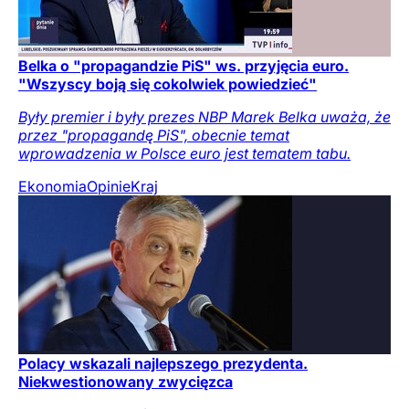
Belka o "propagandzie PiS" ws. przyjęcia euro.
"Wszyscy boją się cokolwiek powiedzieć"
Były premier i były prezes NBP Marek Belka uważa, że
przez "propagandę PiS", obecnie temat
wprowadzenia w Polsce euro jest tematem tabu.
Ekonomia
Opinie
Kraj
Polacy wskazali najlepszego prezydenta.
Niekwestionowany zwycięzca