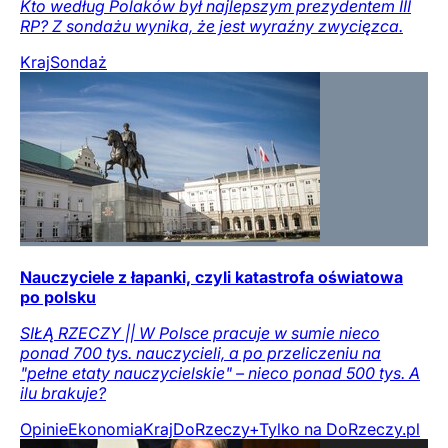
Kto według Polaków był najlepszym prezydentem III
RP? Z sondażu wynika, że jest wyraźny zwycięzca.
Kraj
Sondaż
Nauczyciele z łapanki, czyli katastrofa oświatowa
po polsku
SIŁĄ RZECZY || W Polsce pracuje w sumie nieco
ponad 700 tys. nauczycieli, a po przeliczeniu na
"pełne etaty nauczycielskie" – nieco ponad 500 tys. A
ilu brakuje?
Opinie
Ekonomia
Kraj
DoRzeczy+
Tylko na DoRzeczy.pl