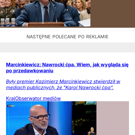
Marcinkiewicz: Nawrocki ćpa. Wiem, jak wygląda się
po przedawkowaniu
Były premier Kazimierz Marcinkiewicz stwierdził w
mediach publicznych, że "Karol Nawrocki ćpa".
Kraj
Obserwator mediów