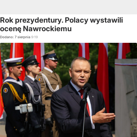
Rok prezydentury. Polacy wystawili
ocenę Nawrockiemu
Dodano:
7
sierpnia
9:19