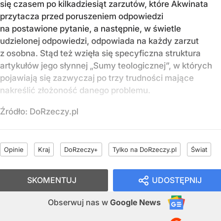
się czasem po kilkadziesiąt zarzutów, które Akwinata
przytacza przed poruszeniem odpowiedzi
na postawione pytanie, a następnie, w świetle
udzielonej odpowiedzi, odpowiada na każdy zarzut
z osobna. Stąd też wzięła się specyficzna struktura
artykułów jego słynnej „Sumy teologicznej”, w których
pojawiają się zazwyczaj po trzy trudności mające
nakreślić złożoność danego problemu.
Źródło:
DoRzeczy.pl
Opinie
Kraj
DoRzeczy+
Tylko na DoRzeczy.pl
Świat
SKOMENTUJ
UDOSTĘPNIJ
Obserwuj nas
w
Google News