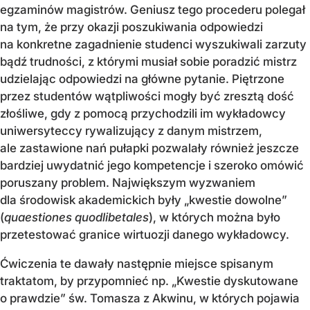
egzaminów magistrów. Geniusz tego procederu polegał
na tym, że przy okazji poszukiwania odpowiedzi
na konkretne zagadnienie studenci wyszukiwali zarzuty
bądź trudności, z którymi musiał sobie poradzić mistrz
udzielając odpowiedzi na główne pytanie. Piętrzone
przez studentów wątpliwości mogły być zresztą dość
złośliwe, gdy z pomocą przychodzili im wykładowcy
uniwersyteccy rywalizujący z danym mistrzem,
ale zastawione nań pułapki pozwalały również jeszcze
bardziej uwydatnić jego kompetencje i szeroko omówić
poruszany problem. Największym wyzwaniem
dla środowisk akademickich były „kwestie dowolne”
(
quaestiones quodlibetales
), w których można było
przetestować granice wirtuozji danego wykładowcy.
Ćwiczenia te dawały następnie miejsce spisanym
traktatom, by przypomnieć np. „Kwestie dyskutowane
o prawdzie” św. Tomasza z Akwinu, w których pojawia