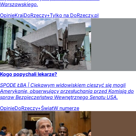
Warszawskiego.
Opinie
Kraj
DoRzeczy+
Tylko na DoRzeczy.pl
Kogo popychali lekarze?
SPODE ŁBA | Ciekawym widowiskiem cieszyć się mogli
Amerykanie, obserwujący przesłuchania przed Komisją do
spraw Bezpieczeństwa Wewnętrznego Senatu USA.
Opinie
DoRzeczy+
Świat
W numerze