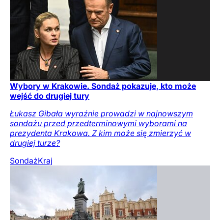
Wybory w Krakowie. Sondaż pokazuje, kto może
wejść do drugiej tury
Łukasz Gibała wyraźnie prowadzi w najnowszym
sondażu przed przedterminowymi wyborami na
prezydenta Krakowa. Z kim może się zmierzyć w
drugiej turze?
Sondaż
Kraj