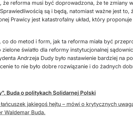
, że reforma musi być doprowadzona, że te zmiany w
Sprawiedliwością są i będą, natomiast ważne jest to
ej Prawicy jest katastrofalny układ, który proponuje 
, co do metod i form, jak ta reforma miała być prze
 zielone światło dla reformy instytucjonalnej sądowni
ydenta Andrzeja Dudy było nastawienie bardziej na 
 ocenie to nie było dobre rozwiązanie i do żadnych do
". Buda o politykach Solidarnej Polski
t łańcuszek jakiegoś hejtu – mówi o krytycznych uwa
er Waldemar Buda.