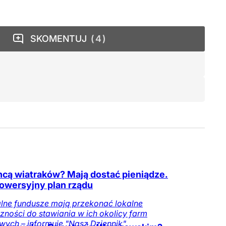
SKOMENTUJ
4
hcą wiatraków? Mają dostać pieniądze.
owersyjny plan rządu
lne fundusze mają przekonać lokalne
zności do stawiania w ich okolicy farm
wych – informuje "Nasz Dziennik".