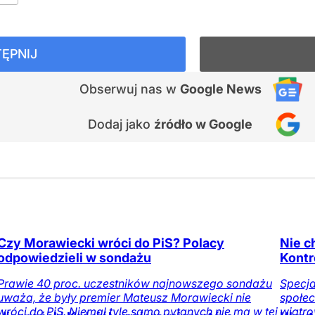
ĘPNIJ
Obserwuj nas
w
Google News
Dodaj jako
źródło w Google
Czy Morawiecki wróci do PiS? Polacy
Nie c
odpowiedzieli w sondażu
Kontr
Prawie 40 proc. uczestników najnowszego sondażu
Specja
uważa, że były premier Mateusz Morawiecki nie
społec
wróci do PiS. Niemal tyle samo pytanych nie ma w tej
wiatro