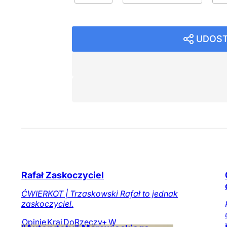
UDOST
Rafał Zaskoczyciel
ĆWIERKOT | Trzaskowski Rafał to jednak
zaskoczyciel.
Opinie
Kraj
DoRzeczy+
W