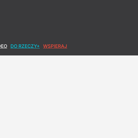
DEO
DO RZECZY+
WSPIERAJ
 wejść do drugiej tury