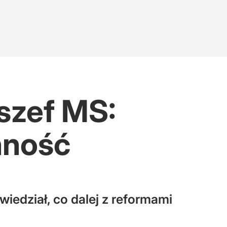
szef MS:
nność
edział, co dalej z reformami