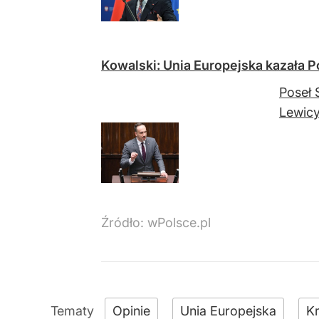
Kowalski: Unia Europejska kazała 
Poseł 
Lewicy 
Źródło:
wPolsce.pl
Opinie
Unia Europejska
Kr