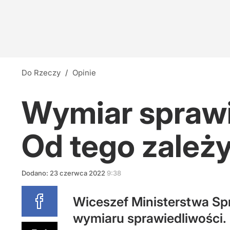
Czy Morawiecki wróci do PiS? Polacy odpowie
30
Polacy wskazali najlepszego prezydenta. Nie
Do Rzeczy
/
Opinie
31
Wymiar sprawi
Co czwarty Polak nie wie, na kogo zagłosuje.
Od tego zależ
55
Dodano:
23
czerwca
2022
9:38
Wiceszef Ministerstwa Sp
wymiaru sprawiedliwości.