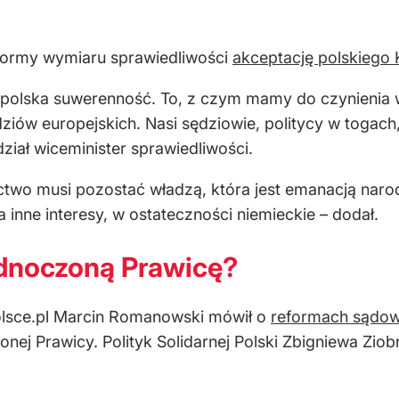
eformy wymiaru sprawiedliwości
akceptację polskiego
eży polska suwerenność. To, z czym mamy do czynienia
iów europejskich. Nasi sędziowie, politycy w togach,
ział wiceminister sprawiedliwości.
ctwo musi pozostać władzą, która jest emanacją narodu
ła inne interesy, w ostateczności niemieckie – dodał.
ednoczoną Prawicę?
olsce.pl Marcin Romanowski mówił o
reformach sądow
ej Prawicy. Polityk Solidarnej Polski Zbigniewa Ziobr