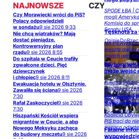
NAJNOWSZE
CZYTAJ
SPODE ŁBA | C
Czy Morawiecki wróci do PiS?
mogli Ameryka
TAKŻE
Polacy odpowiedzieli
Komisją do sp
w sondażu
9
sie
2026
9:33
Senatu USA.
Tęsknota za 
Nie chcą wiatraków? Mają
dostać pieniądze.
Opinie
DoRzec
NA PIERWSZY O
Kontrowersyjny plan
numerze
weszła dwuczę
rządu
9
sie
2026
8:55
losach gen. Ch
Do szpitala w Ceucie trafiły
Wybory w Kr
zgwałcone dzieci. Pięć
Opinie
DoRzec
może wejść d
dziewczynek
numerze
i chłopiec
9
sie
2026
8:11
Łukasz Gibała
Ewakuacja hotelu w Olsztynie.
sondażu przed
Zawaliła się ściana
9
sie
2026
prezydenta Kr
7:30
Co czwarty P
drugiej turze?
Rafał Zaskoczyciel
9
sie
2026
Są wyniki n
7:30
Sondaż
Kraj
Koalicja Obywa
Hiszpański Kościół wspiera
PiS traci do n
migrantów w Ceucie, a abp
zwraca odset
Nowego Meksyku zachęca
Fatalne info
do budowy meczetu
9
sie
2026
wypowiedzie
Sondaż
Kraj