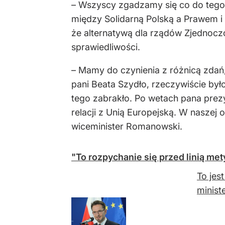
– Wszyscy zgadzamy się co do tego
między Solidarną Polską a Prawem i 
że alternatywą dla rządów Zjednoczon
sprawiedliwości.
– Mamy do czynienia z różnicą zdań
pani Beata Szydło, rzeczywiście było
tego zabrakło. Po wetach pana prez
relacji z Unią Europejską. W naszej
wiceminister Romanowski.
"To rozpychanie się przed linią mety
To jes
minist