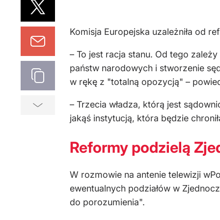
Komisja Europejska uzależniła od r
– To jest racja stanu. Od tego zal
państw narodowych i stworzenie sędz
w rękę z "totalną opozycją" – powied
– Trzecia władza, którą jest sądowni
jakąś instytucją, która będzie chroni
Reformy podzielą Zj
W rozmowie na antenie telewizji wP
ewentualnych podziałów w Zjednoczon
do porozumienia".