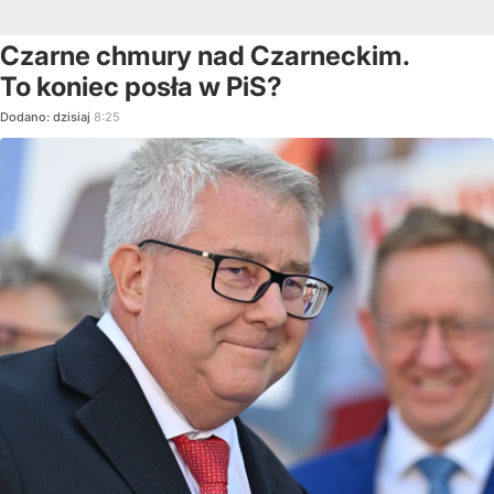
Czarne chmury nad Czarneckim.
To koniec posła w PiS?
Dodano:
dzisiaj
8:25