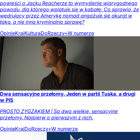
powieści o Jacku Reacherze to wymyślenie wiarygodnego
powodu, dla którego wplątuje się w kabałę: Co sprawia, że
wędrujący przez Amerykę nomad angażuje się akurat w
taką, a nie inną kryminalną sprawę?
Opinie
Kraj
Kultura
DoRzeczy+
W numerze
Dwa sensacyjne przełomy. Jeden w partii Tuska, a drugi
w PiS
PROSTO ZYGZAKIEM | Są dwa wielkie, sensacyjne
przełomy. Najpierw o pierwszym z nich.
Opinie
Kraj
DoRzeczy+
W numerze