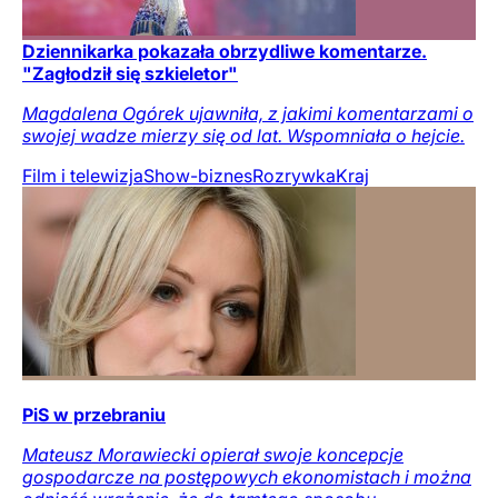
Dziennikarka pokazała obrzydliwe komentarze.
"Zagłodził się szkieletor"
Magdalena Ogórek ujawniła, z jakimi komentarzami o
swojej wadze mierzy się od lat. Wspomniała o hejcie.
Film i telewizja
Show-biznes
Rozrywka
Kraj
PiS w przebraniu
Mateusz Morawiecki opierał swoje koncepcje
gospodarcze na postępowych ekonomistach i można