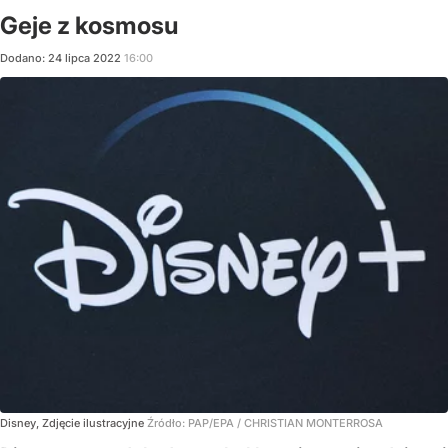
Geje z kosmosu
Dodano:
24
lipca
2022
16:00
Disney, Zdjęcie ilustracyjne
Źródło:
PAP/EPA
/
CHRISTIAN MONTERROSA