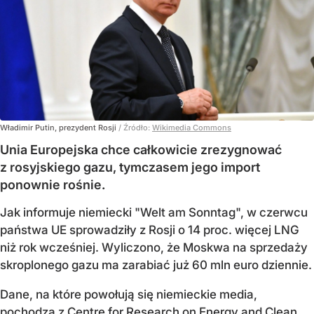
Władimir Putin, prezydent Rosji
/ Źródło:
Wikimedia Commons
Unia Europejska chce całkowicie zrezygnować
z rosyjskiego gazu, tymczasem jego import
ponownie rośnie.
Jak informuje niemiecki "Welt am Sonntag", w czerwcu
państwa UE sprowadziły z Rosji o 14 proc. więcej LNG
niż rok wcześniej. Wyliczono, że Moskwa na sprzedaży
skroplonego gazu ma zarabiać już 60 mln euro dziennie.
Dane, na które powołują się niemieckie media,
pochodzą z Centre for Research on Energy and Clean