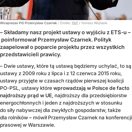
Wiceprezes PiS Przemysław Czarnek
/ Źródło:
PAP
/
Tomasz Wojtasik
– Składamy nasz projekt ustawy o wyjściu z ETS-u –
poinformował Przemysław Czarnek. Polityk
zaapelował o poparcie projektu przez wszystkich
przedstawicieli prawicy.
– Dwie ustawy, które tą ustawą będziemy uchylać, to są
ustawy z 2009 roku z lipca i z 12 czerwca 2015 roku,
ustawy przyjęte w czasach rządów pierwszej koalicji
PO-PSL, ustawy które
wprowadzają w Polsce de facto
najdroższy prąd w UE
, najdroższy dla przedsiębiorstw
energochłonnych i jeden z najdroższych w stosunku
do siły nabywczej dla zwykłych gospodarstw, także
dla rolników – mówił Przemysław Czarnek na konferencji
prasowej w Warszawie.