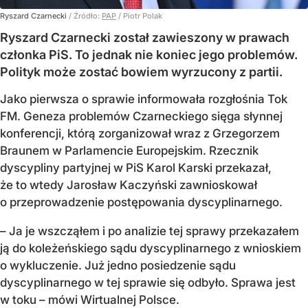
Ryszard Czarnecki
/ Źródło:
PAP
/
Piotr Polak
Ryszard Czarnecki został zawieszony w prawach
członka PiS. To jednak nie koniec jego problemów.
Polityk może zostać bowiem wyrzucony z partii.
Jako pierwsza o sprawie informowała rozgłośnia Tok
FM. Geneza problemów Czarneckiego sięga słynnej
konferencji, którą zorganizował wraz z Grzegorzem
Braunem w Parlamencie Europejskim. Rzecznik
dyscypliny partyjnej w PiS Karol Karski przekazał,
że to wtedy Jarosław Kaczyński zawnioskował
o przeprowadzenie postępowania dyscyplinarnego.
– Ja je wszcząłem i po analizie tej sprawy przekazałem
ją do koleżeńskiego sądu dyscyplinarnego z wnioskiem
o wykluczenie. Już jedno posiedzenie sądu
dyscyplinarnego w tej sprawie się odbyło. Sprawa jest
w toku – mówi Wirtualnej Polsce.