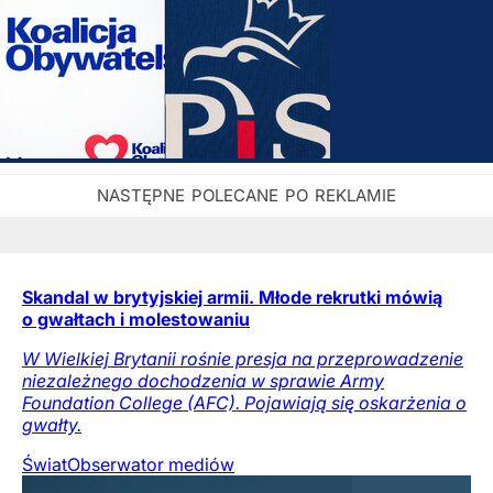
Skandal w brytyjskiej armii. Młode rekrutki mówią
o gwałtach i molestowaniu
W Wielkiej Brytanii rośnie presja na przeprowadzenie
niezależnego dochodzenia w sprawie Army
Foundation College (AFC). Pojawiają się oskarżenia o
gwałty.
Świat
Obserwator mediów