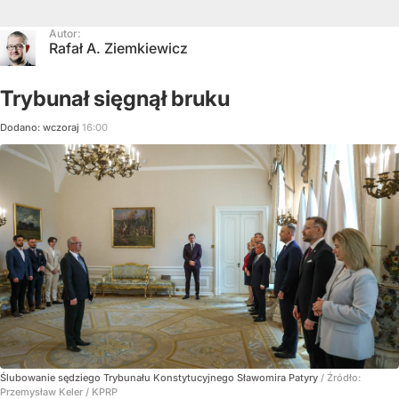
Autor:
Rafał A. Ziemkiewicz
Trybunał sięgnął bruku
Dodano:
wczoraj
16:00
Ślubowanie sędziego Trybunału Konstytucyjnego Sławomira Patyry
/ Źródło:
Przemysław Keler / KPRP