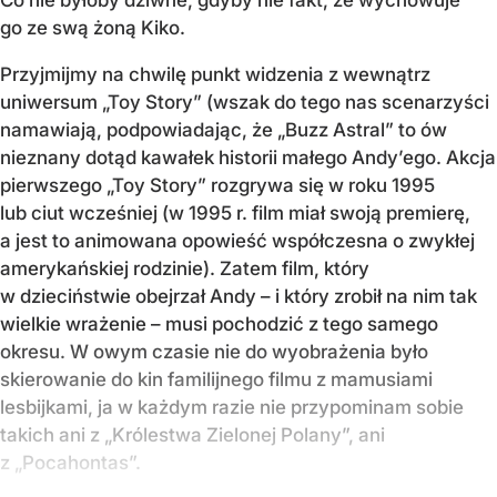
go ze swą żoną Kiko.
Przyjmijmy na chwilę punkt widzenia z wewnątrz
uniwersum „Toy Story” (wszak do tego nas scenarzyści
namawiają, podpowiadając, że „Buzz Astral” to ów
nieznany dotąd kawałek historii małego Andy’ego. Akcja
pierwszego „Toy Story” rozgrywa się w roku 1995
lub ciut wcześniej (w 1995 r. film miał swoją premierę,
a jest to animowana opowieść współczesna o zwykłej
amerykańskiej rodzinie). Zatem film, który
w dzieciństwie obejrzał Andy – i który zrobił na nim tak
wielkie wrażenie – musi pochodzić z tego samego
okresu. W owym czasie nie do wyobrażenia było
skierowanie do kin familijnego filmu z mamusiami
lesbijkami, ja w każdym razie nie przypominam sobie
takich ani z „Królestwa Zielonej Polany”, ani
z „Pocahontas”.