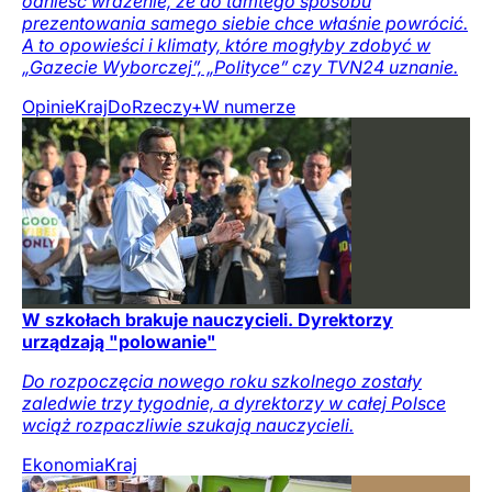
odnieść wrażenie, że do tamtego sposobu
prezentowania samego siebie chce właśnie powrócić.
A to opowieści i klimaty, które mogłyby zdobyć w
„Gazecie Wyborczej”, „Polityce” czy TVN24 uznanie.
Opinie
Kraj
DoRzeczy+
W numerze
W szkołach brakuje nauczycieli. Dyrektorzy
urządzają "polowanie"
Do rozpoczęcia nowego roku szkolnego zostały
zaledwie trzy tygodnie, a dyrektorzy w całej Polsce
wciąż rozpaczliwie szukają nauczycieli.
Ekonomia
Kraj