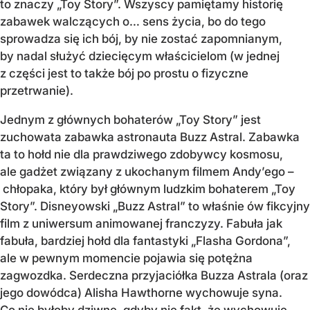
to znaczy „Toy Story”. Wszyscy pamiętamy historię
zabawek walczących o… sens życia, bo do tego
sprowadza się ich bój, by nie zostać zapomnianym,
by nadal służyć dziecięcym właścicielom (w jednej
z części jest to także bój po prostu o fizyczne
przetrwanie).
Jednym z głównych bohaterów „Toy Story” jest
zuchowata zabawka astronauta Buzz Astral. Zabawka
ta to hołd nie dla prawdziwego zdobywcy kosmosu,
ale gadżet związany z ukochanym filmem Andy’ego –
chłopaka, który był głównym ludzkim bohaterem „Toy
Story”. Disneyowski „Buzz Astral” to właśnie ów fikcyjny
film z uniwersum animowanej franczyzy. Fabuła jak
fabuła, bardziej hołd dla fantastyki „Flasha Gordona”,
ale w pewnym momencie pojawia się potężna
zagwozdka. Serdeczna przyjaciółka Buzza Astrala (oraz
jego dowódca) Alisha Hawthorne wychowuje syna.
Co nie byłoby dziwne, gdyby nie fakt, że wychowuje