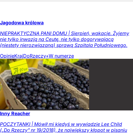
Jagodowa królowa
NIEPRAKTYCZNA PANI DOMU | Sierpień, wakacje. Żyjemy
nie tylko inwazją na Ceutę, nie tylko dogorywającą
(niestety nierozwiązaną) sprawą Szpitala Południowego.
Opinie
Kraj
DoRzeczy+
W numerze
Inny Reacher
POCZYTANKI | Mówił mi kiedyś w wywiadzie Lee Child
(„Do Rzeczy” nr 19/2018), że największy kłopot w pisaniu