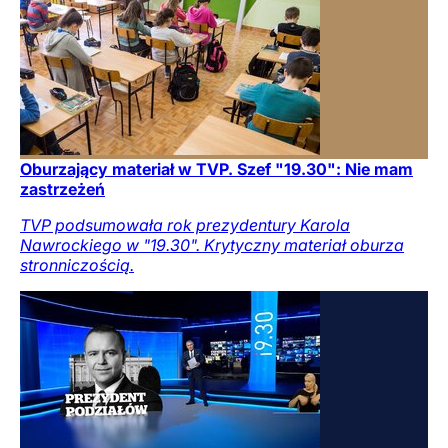
Oburzający materiał w TVP. Szef "19.30": Nie mam
zastrzeżeń
TVP podsumowała rok prezydentury Karola
Nawrockiego w "19.30". Krytyczny materiał oburza
stronniczością.