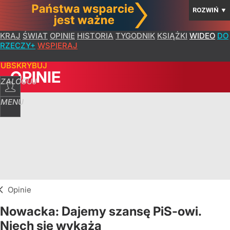
ROZWIŃ
▼
KRAJ
ŚWIAT
OPINIE
HISTORIA
TYGODNIK
KSIĄŻKI
WIDEO
DO
RZECZY+
WSPIERAJ
SUBSKRYBUJ
OPINIE
ZALOGUJ
MENU
Opinie
Nowacka: Dajemy szansę PiS-owi.
Niech się wykażą