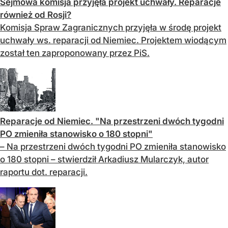
Sejmowa komisja przyjęła projekt uchwały. Reparacje
również od Rosji?
Komisja Spraw Zagranicznych przyjęła w środę projekt
uchwały ws. reparacji od Niemiec. Projektem wiodącym
został ten zaproponowany przez PiS.
Reparacje od Niemiec. "Na przestrzeni dwóch tygodni
PO zmieniła stanowisko o 180 stopni"
– Na przestrzeni dwóch tygodni PO zmieniła stanowisko
o 180 stopni – stwierdził Arkadiusz Mularczyk, autor
raportu dot. reparacji.