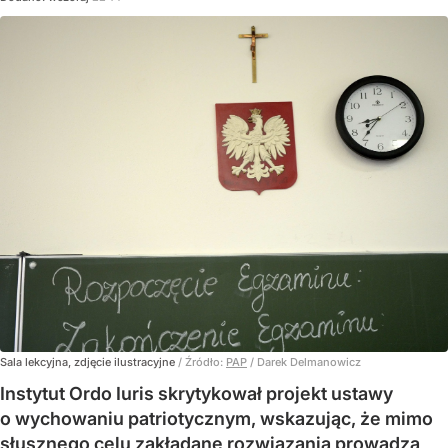
Sala lekcyjna, zdjęcie ilustracyjne
/ Źródło:
PAP
/
Darek Delmanowicz
Instytut Ordo Iuris skrytykował projekt ustawy
o wychowaniu patriotycznym, wskazując, że mimo
słusznego celu zakładane rozwiązania prowadzą