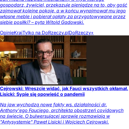
gospodarz, żywiciel, przekazuje pieniądze na to, aby gość
zajmował kolejne pokoje, a w końcu wynajmował mu jego
własne meble i pobierał opłaty za przygotowywane przez
siebie posiłki? – pyta Witold Gadowski.
Opinie
Kraj
Tylko na DoRzeczy.pl
DoRzeczy+
Cejrowski: Wreszcie widać, jak Fauci wszystkich okłamał.
Lisicki: Sypie się opowieść o pandemii
Na jaw wychodzą nowe fakty ws. działalności dr.
Anthony'ego Fauciego, architekta obostrzeń covidowych
na świecie. O bulwersującej sprawie rozmawiają w
"Antysystemie" Paweł Lisicki i Wojciech Cejrowski.