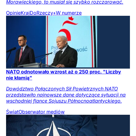
Morawieckiego, to musiał się szybko rozczarować.
Opinie
Kraj
DoRzeczy+
W numerze
NATO odnotowało wzrost aż o 250 proc. "Liczby
nie kłamią"
Dowództwo Połączonych Sił Powietrznych NATO
przedstawiło najnowsze dane dotyczące sytuacji na
wschodniej flance Sojuszu Północnoatlantyckiego.
Świat
Obserwator mediów