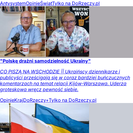
Antysystem
Opinie
Świat
Tylko na DoRzeczy.pl
"Polskę drażni samodzielność Ukrainy"
CO PISZĄ NA WSCHODZIE || Ukraińscy dziennikarze i
publicyści prześcigają się w coraz bardziej buńczucznych
komentarzach na temat relacji Kijów-Warszawa. Uderza
groteskowa wręcz pewność siebie.
Opinie
Kraj
DoRzeczy+
Tylko na DoRzeczy.pl