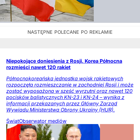
Niepokojące doniesienia z Rosji. Korea Północna
rozmieści nawet 120 rakiet
Północnokoreańska jednostka wojsk rakietowych
rozpoczęła rozmieszczanie w zachodniej Rosji i może
zostać wyposażona w sześć wyrzutni oraz nawet 120
pocisków balistycznych KN-23 i KN-24 – wynika z
informacji przekazanych przez Główny Zarząd
Wywiadu Ministerstwa Obrony Ukrainy (HUR).
Świat
Obserwator mediów