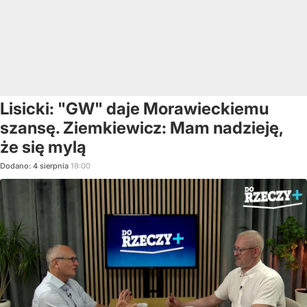
Lisicki: "GW" daje Morawieckiemu
szansę. Ziemkiewicz: Mam nadzieję,
że się mylą
Dodano:
4
sierpnia
19:00