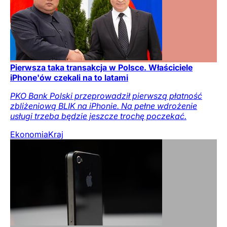
Pierwsza taka transakcja w Polsce. Właściciele
iPhone'ów czekali na to latami
PKO Bank Polski przeprowadził pierwszą płatność
zbliżeniową BLIK na iPhonie. Na pełne wdrożenie
usługi trzeba będzie jeszcze trochę poczekać.
Ekonomia
Kraj