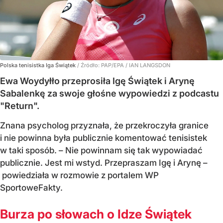
Polska tenisistka Iga Świątek
/ Źródło:
PAP/EPA
/
IAN LANGSDON
Ewa Woydyłło przeprosiła Igę Świątek i Arynę
Sabalenkę za swoje głośne wypowiedzi z podcastu
"Return".
Znana psycholog przyznała, że przekroczyła granice
i nie powinna była publicznie komentować tenisistek
w taki sposób. – Nie powinnam się tak wypowiadać
publicznie. Jest mi wstyd. Przepraszam Igę i Arynę –
powiedziała w rozmowie z portalem WP
SportoweFakty.
Burza po słowach o Idze Świątek