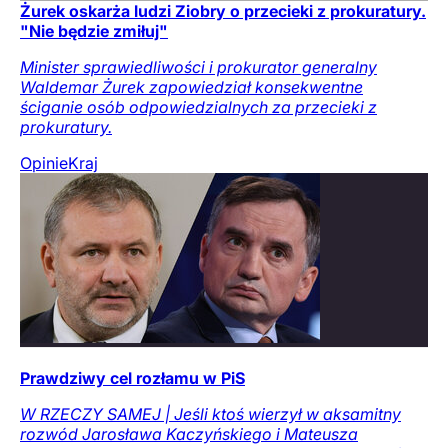
Żurek oskarża ludzi Ziobry o przecieki z prokuratury.
"Nie będzie zmiłuj"
Minister sprawiedliwości i prokurator generalny
Waldemar Żurek zapowiedział konsekwentne
ściganie osób odpowiedzialnych za przecieki z
prokuratury.
Opinie
Kraj
Prawdziwy cel rozłamu w PiS
W RZECZY SAMEJ | Jeśli ktoś wierzył w aksamitny
rozwód Jarosława Kaczyńskiego i Mateusza