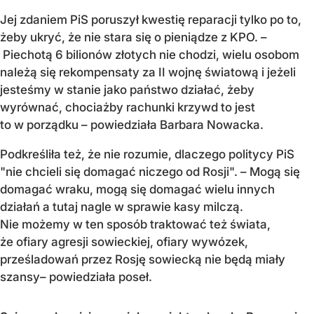
Jej zdaniem PiS poruszył kwestię reparacji tylko po to,
żeby ukryć, że nie stara się o pieniądze z KPO. –
Piechotą 6 bilionów złotych nie chodzi, wielu osobom
należą się rekompensaty za II wojnę światową i jeżeli
jesteśmy w stanie jako państwo działać, żeby
wyrównać, chociażby rachunki krzywd to jest
to w porządku – powiedziała Barbara Nowacka.
Podkreśliła też, że nie rozumie, dlaczego politycy PiS
"nie chcieli się domagać niczego od Rosji". – Mogą się
domagać wraku, mogą się domagać wielu innych
działań a tutaj nagle w sprawie kasy milczą.
Nie możemy w ten sposób traktować też świata,
że ofiary agresji sowieckiej, ofiary wywózek,
prześladowań przez Rosję sowiecką nie będą miały
szansy– powiedziała poseł.