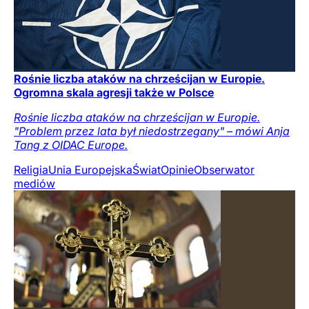
Rośnie liczba ataków na chrześcijan w Europie.
Ogromna skala agresji także w Polsce
Rośnie liczba ataków na chrześcijan w Europie.
"Problem przez lata był niedostrzegany" – mówi Anja
Tang z OIDAC Europe.
Religia
Unia Europejska
Świat
Opinie
Obserwator
mediów