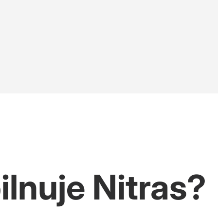
owa po polsku
inie?
rii Warszawy
lnuje Nitras?