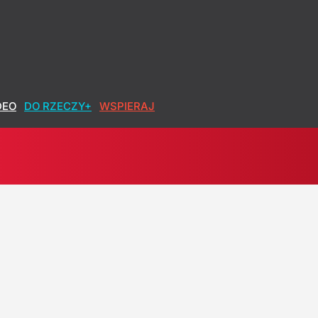
 wyrok sądu
DEO
DO RZECZY+
WSPIERAJ
Czasami popełnia się błędy
ej premier