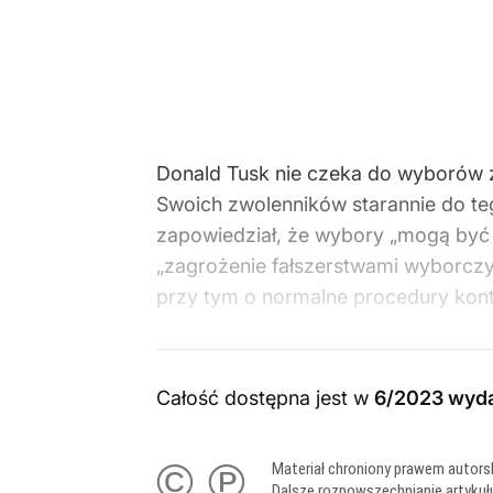
Donald Tusk nie czeka do wyborów z 
Swoich zwolenników starannie do te
zapowiedział, że wybory „mogą być fa
„zagrożenie fałszerstwami wyborczy
przy tym o normalne procedury kontr
Całość dostępna jest w
6/2023 wyd
© ℗
Materiał chroniony prawem autors
Dalsze rozpowszechnianie artykuł