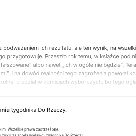
podważaniem ich rezultatu, ale ten wynik, na wszelk
go przygotowuje. Przeszło rok temu, w książce pod
łszowane” albo nawet „ich w ogóle nie będzie”. Teraz
mi”, i na dowód realności tego zagrożenia powołał k
olne, o udział w komisjach wyborczych, bo tego ogła
aniu
tygodnika Do Rzeczy
.
kim. Wszelkie prawa zastrzeżone.
u tylko za zgodą wydawcy tygodnika Do Rzeczy.