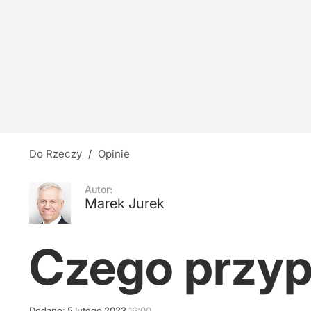
Nauczyciele z łapanki, czyli katastrofa oświat
10
Gadowski: Gdzie poszła polska pomoc na Ukra
18
Do Rzeczy
/
Opinie
5,5 tony prochów. Największy pogrzeb w histo
Autor:
Marek Jurek
5
Czego przypi
Dodano:
5
lutego
2023
16:00