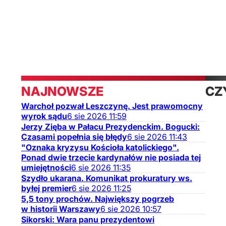
NAJNOWSZE
CZ
Warchoł pozwał Leszczynę. Jest prawomocny
TA
wyrok sądu
6
sie
2026
11:59
Jerzy Zięba w Pałacu Prezydenckim. Bogucki:
Czasami popełnia się błędy
6
sie
2026
11:43
"Oznaka kryzysu Kościoła katolickiego".
Ponad dwie trzecie kardynałów nie posiada tej
umiejętności
6
sie
2026
11:35
Szydło ukarana. Komunikat prokuratury ws.
byłej premier
6
sie
2026
11:25
5,5 tony prochów. Największy pogrzeb
w historii Warszawy
6
sie
2026
10:57
Sikorski: Wara panu prezydentowi