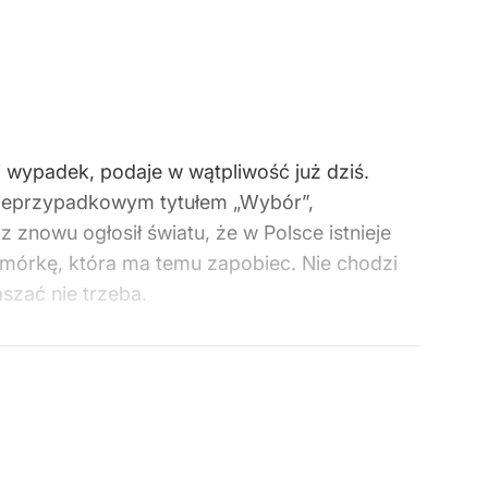
i wypadek, podaje w wątpliwość już dziś.
 nieprzypadkowym tytułem „Wybór”,
 znowu ogłosił światu, że w Polsce istnieje
omórkę, która ma temu zapobiec. Nie chodzi
szać nie trzeba.