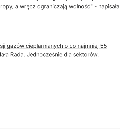
uropy, a wręcz ograniczają wolność" - napisała
sji gazów cieplarnianych o co najmniej 55
ała Rada. Jednocześnie dla sektorów: