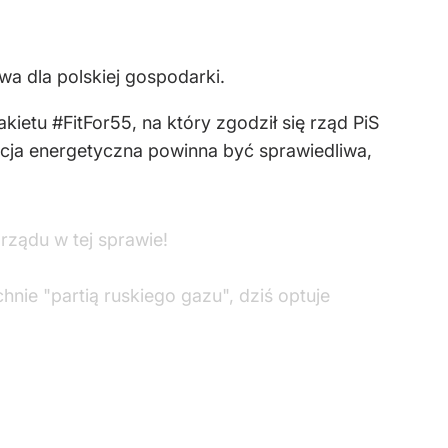
wa dla polskiej gospodarki.
etu #FitFor55, na który zgodził się rząd PiS
ja energetyczna powinna być sprawiedliwa,
rządu w tej sprawie!
nie "partią ruskiego gazu", dziś optuje