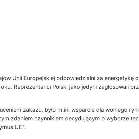
ajów Unii Europejskiej odpowiedzialni za energetykę o
ku. Reprezentanci Polski jako jedyni zagłosowali prze
ceniem zakazu, było m.in. wsparcie dla wolnego rynk
zym zdaniem czynnikiem decydującym o wyborze techno
zymus UE".