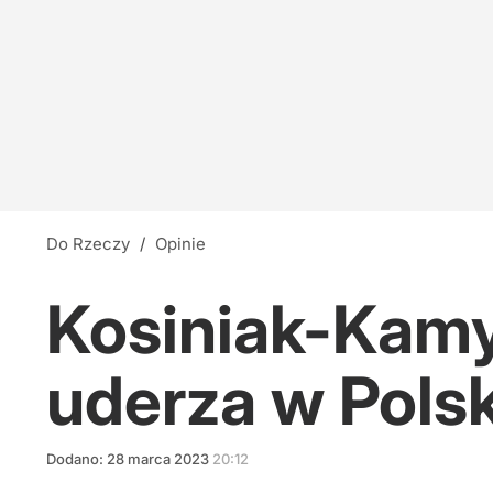
Do Rzeczy
/
Opinie
Kosiniak-Kamy
uderza w Pols
Dodano:
28
marca
2023
20:12