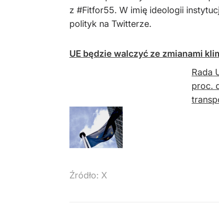
z #Fitfor55. W imię ideologii instyt
polityk na Twitterze.
UE będzie walczyć ze zmianami kli
Rada U
proc. 
transp
Źródło:
X