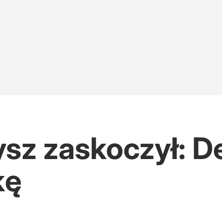
sz zaskoczył: D
kę