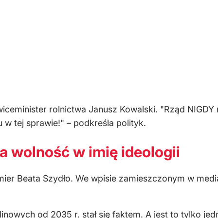
wiceminister rolnictwa Janusz Kowalski. "Rząd NIGDY ni
w tej sprawie!" – podkreśla polityk.
a wolność w imię ideologii
mier Beata Szydło. We wpisie zamieszczonym w medi
wych od 2035 r. stał się faktem. A jest to tylko jed