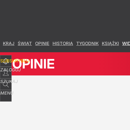
Udostępnij
27
Skomentuj
KRAJ
ŚWIAT
OPINIE
HISTORIA
TYGODNIK
KSIĄŻKI
WI
OPINIE
SUBSKRYBUJ
ZALOGUJ
SZUKAJ
MENU