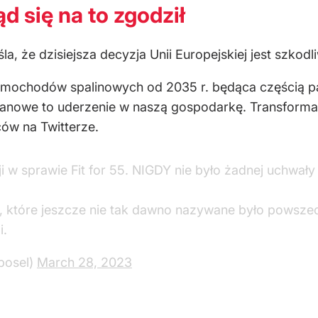
 się na to zgodził
 że dzisiejsza decyzja Unii Europejskiej jest szkodli
mochodów spalinowych od 2035 r. będąca częścią paki
anowe to uderzenie w naszą gospodarkę. Transformac
ców na Twitterze.
 w sprawie Fit for 55. NIGDY nie było żadnej uchwały 
L, które jeszcze nie tak dawno nazywane było powszech
i.
posel)
March 28, 2023