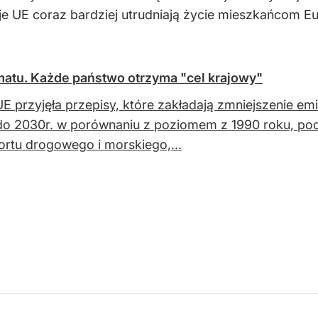
ucje UE coraz bardziej utrudniają życie mieszkańcom E
matu. Każde państwo otrzyma "cel krajowy"
E przyjęła przepisy, które zakładają zmniejszenie emi
do 2030r. w porównaniu z poziomem z 1990 roku, pod
ortu drogowego i morskiego,...