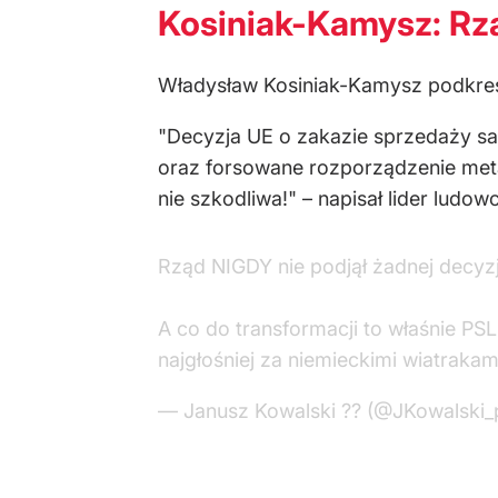
Kosiniak-Kamysz: Rząd
Władysław Kosiniak-Kamysz podkreśla,
"Decyzja UE o zakazie sprzedaży sa
oraz forsowane rozporządzenie met
nie szkodliwa!" – napisał lider ludow
Rząd NIGDY nie podjął żadnej decyzji
A co do transformacji to właśnie PS
najgłośniej za niemieckimi wiatrakam
— Janusz Kowalski ?? (@JKowalski_