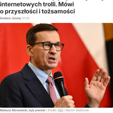
internetowych trolli. Mówi
o przyszłości i tożsamości
Dodano:
dzisiaj
20:39
Mateusz Morawiecki, były premier
/ Źródło:
PAP
/
Marcin Gadomski