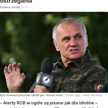
ostrzegania
Dodano:
dzisiaj
20:13
Były dowódca jednostki GROM gen. Roman Polko
/ Źródło:
PAP
/
Adam Warżawa
– Alerty RCB w ogóle są pisane jak dla idiotów –