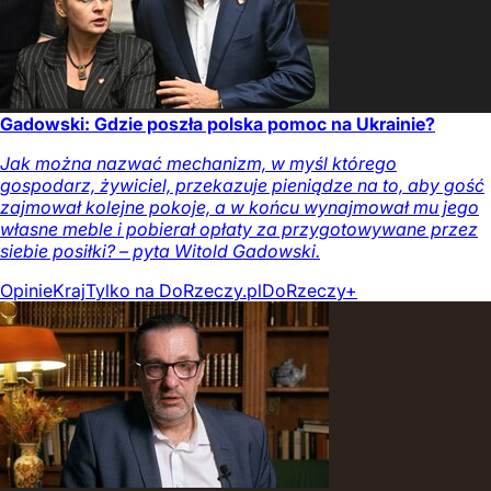
Gadowski: Gdzie poszła polska pomoc na Ukrainie?
Jak można nazwać mechanizm, w myśl którego
gospodarz, żywiciel, przekazuje pieniądze na to, aby gość
zajmował kolejne pokoje, a w końcu wynajmował mu jego
własne meble i pobierał opłaty za przygotowywane przez
siebie posiłki? – pyta Witold Gadowski.
Opinie
Kraj
Tylko na DoRzeczy.pl
DoRzeczy+