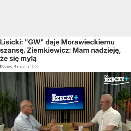
Lisicki: "GW" daje Morawieckiemu
szansę. Ziemkiewicz: Mam nadzieję,
że się mylą
Dodano:
4
sierpnia
19:00