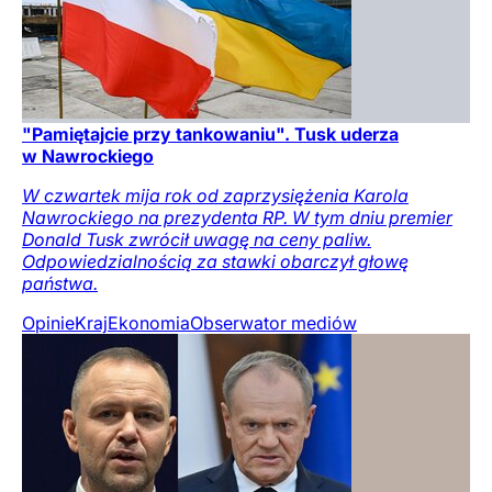
"Pamiętajcie przy tankowaniu". Tusk uderza
w Nawrockiego
W czwartek mija rok od zaprzysiężenia Karola
Nawrockiego na prezydenta RP. W tym dniu premier
Donald Tusk zwrócił uwagę na ceny paliw.
Odpowiedzialnością za stawki obarczył głowę
państwa.
Opinie
Kraj
Ekonomia
Obserwator mediów