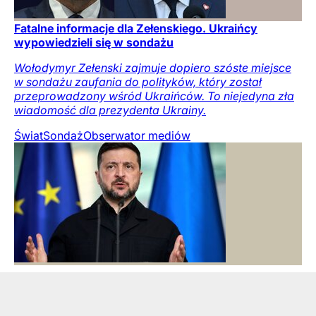
Fatalne informacje dla Zełenskiego. Ukraińcy
wypowiedzieli się w sondażu
Wołodymyr Zełenski zajmuje dopiero szóste miejsce
w sondażu zaufania do polityków, który został
przeprowadzony wśród Ukraińców. To niejedyna zła
wiadomość dla prezydenta Ukrainy.
Świat
Sondaż
Obserwator mediów