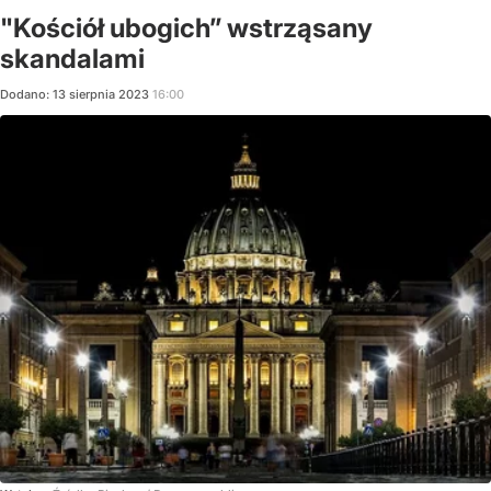
"Kościół ubogich” wstrząsany
skandalami
Dodano:
13
sierpnia
2023
16:00