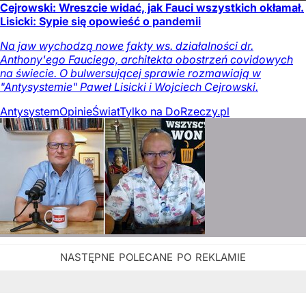
Cejrowski: Wreszcie widać, jak Fauci wszystkich okłamał.
Lisicki: Sypie się opowieść o pandemii
Na jaw wychodzą nowe fakty ws. działalności dr.
Anthony'ego Fauciego, architekta obostrzeń covidowych
na świecie. O bulwersującej sprawie rozmawiają w
"Antysystemie" Paweł Lisicki i Wojciech Cejrowski.
Antysystem
Opinie
Świat
Tylko na DoRzeczy.pl