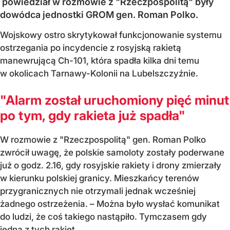
powiedział w rozmowie z "Rzeczpospolitą" były
dowódca jednostki GROM gen. Roman Polko.
Wojskowy ostro skrytykował funkcjonowanie systemu
ostrzegania po incydencie z rosyjską rakietą
manewrującą Ch-101, która spadła kilka dni temu
w okolicach Tarnawy-Kolonii na Lubelszczyźnie.
"Alarm został uruchomiony pięć minut
po tym, gdy rakieta już spadła"
W rozmowie z "Rzeczpospolitą" gen. Roman Polko
zwrócił uwagę, że polskie samoloty zostały poderwane
już o godz. 2.16, gdy rosyjskie rakiety i drony zmierzały
w kierunku polskiej granicy. Mieszkańcy terenów
przygranicznych nie otrzymali jednak wcześniej
żadnego ostrzeżenia. – Można było wysłać komunikat
do ludzi, że coś takiego nastąpiło. Tymczasem gdy
jedna z tych rakiet...