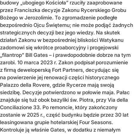
budowy „ubogiego Kościoła” rzuciły zaaprobowane
przez Franciszka decyzje Zakonu Rycerskiego Grobu
Bożego w Jerozolimie. To zgromadzenie podległe
bezpośrednio Ojcu Świętemu; nie może podjąć żadnych
strategicznych decyzji bez jego wiedzy. Na skutek
działań Zakonu w bezpośredniej bliskości Watykanu
zadomowi się wkrótce proaborcyjny i progejowski
„filantrop” Bill Gates – i prawdopodobnie dobrze na tym
zarobi. 10 marca 2023 r. Zakon podpisał porozumienie
z firmą deweloperską Fort Partners, decydując się
na powierzenie jej renowacji części historycznego
Palazzo della Rovere, gdzie Rycerze mają swoją
siedzibę. Decyzje potwierdzono w połowie maja. Pałac
znajduje się tuż obok bazyliki św. Piotra, przy Via della
Conciliazione 33. Po remoncie, który zakończony
zostanie w 2025 r., część budynku będzie przez 30 lat
leasingowana grupie hotelarskiej Four Seasons.
Kontroluje ją właśnie Gates, w dodatku z niemałym