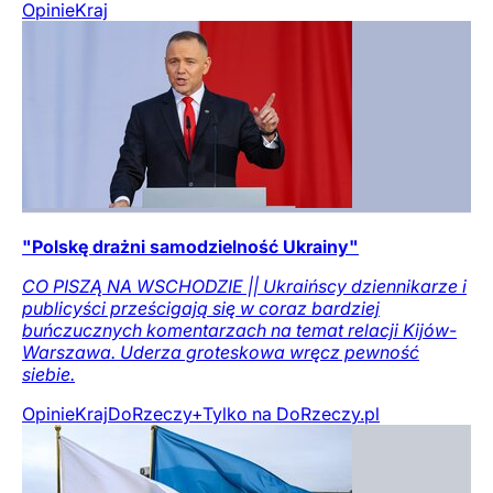
Opinie
Kraj
"Polskę drażni samodzielność Ukrainy"
CO PISZĄ NA WSCHODZIE || Ukraińscy dziennikarze i
publicyści prześcigają się w coraz bardziej
buńczucznych komentarzach na temat relacji Kijów-
Warszawa. Uderza groteskowa wręcz pewność
siebie.
Opinie
Kraj
DoRzeczy+
Tylko na DoRzeczy.pl