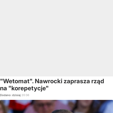
"Wetomat". Nawrocki zaprasza rząd
na "korepetycje"
Dodano:
dzisiaj
20:36