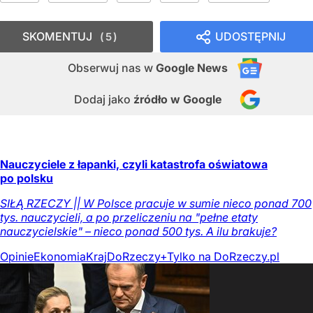
SKOMENTUJ
UDOSTĘPNIJ
5
Obserwuj nas
w
Google News
Dodaj jako
źródło w Google
Nauczyciele z łapanki, czyli katastrofa oświatowa
po polsku
SIŁĄ RZECZY || W Polsce pracuje w sumie nieco ponad 700
tys. nauczycieli, a po przeliczeniu na "pełne etaty
nauczycielskie" – nieco ponad 500 tys. A ilu brakuje?
Opinie
Ekonomia
Kraj
DoRzeczy+
Tylko na DoRzeczy.pl