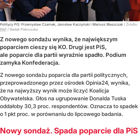
Politycy PiS: Przemysław Czarnek, Jarosław Kaczyński i Mariusz Błaszczak
/ Źródło:
PAP
/
Radek Pietruszka
Z nowego sondażu wynika, że największym
poparciem cieszy się KO. Drugi jest PiS,
ale poparcie dla partii wyraźnie spadło. Podium
zamyka Konfederacja.
Z nowego sondażu poparcia dla partii politycznych,
przeprowadzonego przez ośrodek Opinia24, wynika,
że na najwyższy wynik może liczyć Koalicja
Obywatelska. Głos na ugrupowanie Donalda Tuska
oddałoby 30,3 proc. respondentów. Oznacza to spadek
o 1 pkt proc. w porównaniu do lipcowego badania.
Nowy sondaż. Spada poparcie dla PiS