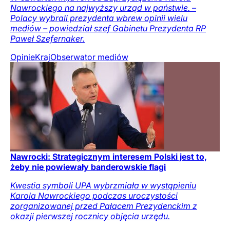
Nawrockiego na najwyższy urząd w państwie. –
Polacy wybrali prezydenta wbrew opinii wielu
mediów – powiedział szef Gabinetu Prezydenta RP
Paweł Szefernaker.
Opinie
Kraj
Obserwator mediów
Nawrocki: Strategicznym interesem Polski jest to,
żeby nie powiewały banderowskie flagi
Kwestia symboli UPA wybrzmiała w wystąpieniu
Karola Nawrockiego podczas uroczystości
zorganizowanej przed Pałacem Prezydenckim z
okazji pierwszej rocznicy objęcia urzędu.