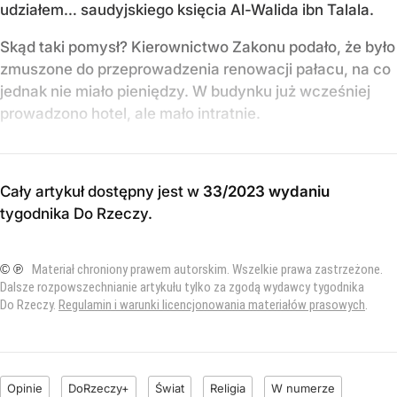
udziałem… saudyjskiego księcia Al-Walida ibn Talala.
Skąd taki pomysł? Kierownictwo Zakonu podało, że było
zmuszone do przeprowadzenia renowacji pałacu, na co
jednak nie miało pieniędzy. W budynku już wcześniej
prowadzono hotel, ale mało intratnie.
Cały artykuł dostępny jest w
33/2023 wydaniu
tygodnika Do Rzeczy
.
© ℗
Materiał chroniony prawem autorskim. Wszelkie prawa zastrzeżone.
Dalsze rozpowszechnianie artykułu tylko za zgodą wydawcy tygodnika
Do Rzeczy.
Regulamin i warunki licencjonowania materiałów prasowych
.
Opinie
DoRzeczy+
Świat
Religia
W numerze