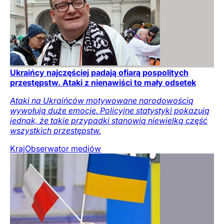
Ukraińcy najczęściej padają ofiarą pospolitych
przestępstw. Ataki z nienawiści to mały odsetek
Ataki na Ukraińców motywowane narodowością
wywołują duże emocje. Policyjne statystyki pokazują
jednak, że takie przypadki stanowią niewielką część
wszystkich przestępstw.
Kraj
Obserwator mediów