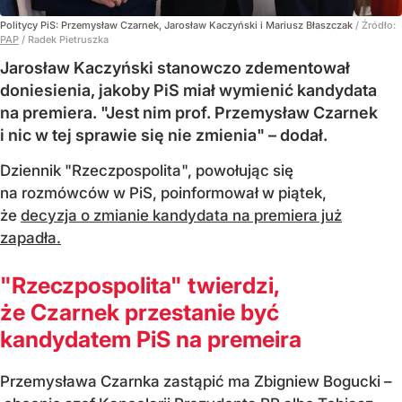
Politycy PiS: Przemysław Czarnek, Jarosław Kaczyński i Mariusz Błaszczak
/ Źródło:
PAP
/
Radek Pietruszka
Jarosław Kaczyński stanowczo zdementował
doniesienia, jakoby PiS miał wymienić kandydata
na premiera. "Jest nim prof. Przemysław Czarnek
i nic w tej sprawie się nie zmienia" – dodał.
Dziennik "Rzeczpospolita", powołując się
na rozmówców w PiS, poinformował w piątek,
że
decyzja o zmianie kandydata na premiera już
zapadła.
"Rzeczpospolita" twierdzi,
że Czarnek przestanie być
kandydatem PiS na premeira
Przemysława Czarnka zastąpić ma Zbigniew Bogucki –