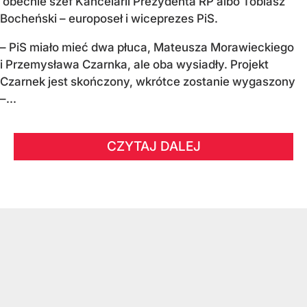
obecnie szef Kancelarii Prezydenta RP albo Tobiasz
Bocheński – europoseł i wiceprezes PiS.
– PiS miało mieć dwa płuca, Mateusza Morawieckiego
i Przemysława Czarnka, ale oba wysiadły. Projekt
Czarnek jest skończony, wkrótce zostanie wygaszony
–...
CZYTAJ DALEJ