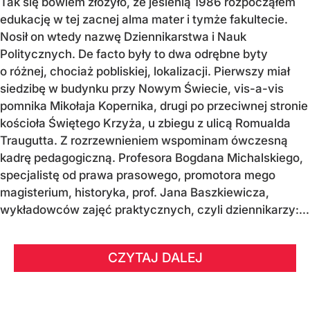
Tak się bowiem złożyło, że jesienią 1986 rozpocząłem
edukację w tej zacnej alma mater i tymże fakultecie.
Nosił on wtedy nazwę Dziennikarstwa i Nauk
Politycznych. De facto były to dwa odrębne byty
o różnej, chociaż pobliskiej, lokalizacji. Pierwszy miał
siedzibę w budynku przy Nowym Świecie, vis-a-vis
pomnika Mikołaja Kopernika, drugi po przeciwnej stronie
kościoła Świętego Krzyża, u zbiegu z ulicą Romualda
Traugutta. Z rozrzewnieniem wspominam ówczesną
kadrę pedagogiczną. Profesora Bogdana Michalskiego,
specjalistę od prawa prasowego, promotora mego
magisterium, historyka, prof. Jana Baszkiewicza,
wykładowców zajęć praktycznych, czyli dziennikarzy:...
CZYTAJ DALEJ