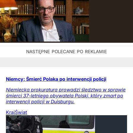
Niemcy: Śmierć Polaka po interwencji policji
Niemiecka prokuratura prowadzi śledztwo w sprawie
śmierci 37-letniego obywatela Polski, który zmarł po
interwencji policji w Duisburgu.
Kraj
Świat