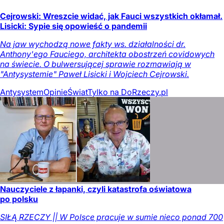
Cejrowski: Wreszcie widać, jak Fauci wszystkich okłamał.
Lisicki: Sypie się opowieść o pandemii
Na jaw wychodzą nowe fakty ws. działalności dr.
Anthony'ego Fauciego, architekta obostrzeń covidowych
na świecie. O bulwersującej sprawie rozmawiają w
"Antysystemie" Paweł Lisicki i Wojciech Cejrowski.
Antysystem
Opinie
Świat
Tylko na DoRzeczy.pl
Nauczyciele z łapanki, czyli katastrofa oświatowa
po polsku
SIŁĄ RZECZY || W Polsce pracuje w sumie nieco ponad 700