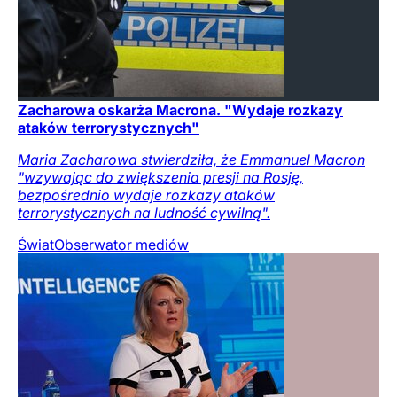
Zacharowa oskarża Macrona. "Wydaje rozkazy
ataków terrorystycznych"
Maria Zacharowa stwierdziła, że Emmanuel Macron
"wzywając do zwiększenia presji na Rosję,
bezpośrednio wydaje rozkazy ataków
terrorystycznych na ludność cywilną".
Świat
Obserwator mediów