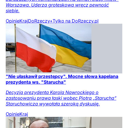
Warszawa. Uderza groteskowa wręcz pewność
siebie.
Opinie
Kraj
DoRzeczy+
Tylko na DoRzeczy.pl
"Nie ułaskawił przestępcy". Mocne słowa kapelana
prezydenta ws. "Starucha"
Decyzja prezydenta Karola Nawrockiego o
zastosowaniu prawa łaski wobec Piotra „Starucha”
Staruchowicza wywołała szeroką dyskusję.
Opinie
Kraj