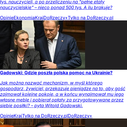
tys. nauczycieli, a po przeliczeniu na "pełne etaty
nauczycielskie" – nieco ponad 500 tys. A ilu brakuje?
Opinie
Ekonomia
Kraj
DoRzeczy+
Tylko na DoRzeczy.pl
Gadowski: Gdzie poszła polska pomoc na Ukrainie?
Jak można nazwać mechanizm, w myśl którego
gospodarz, żywiciel, przekazuje pieniądze na to, aby gość
zajmował kolejne pokoje, a w końcu wynajmował mu jego
własne meble i pobierał opłaty za przygotowywane przez
siebie posiłki? – pyta Witold Gadowski.
Opinie
Kraj
Tylko na DoRzeczy.pl
DoRzeczy+