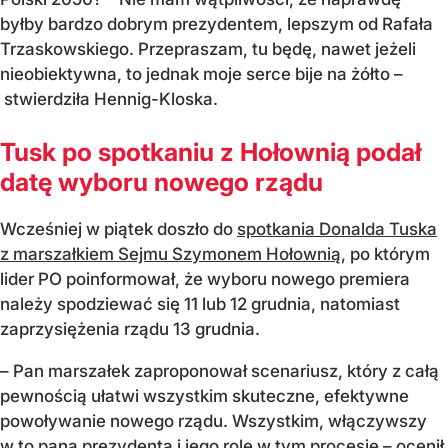
byłby bardzo dobrym prezydentem, lepszym od Rafała
Trzaskowskiego. Przepraszam, tu będę, nawet jeżeli
nieobiektywna, to jednak moje serce bije na żółto –
stwierdziła Hennig-Kloska.
Tusk po spotkaniu z Hołownią podał
datę wyboru nowego rządu
Wcześniej w piątek doszło do
spotkania Donalda Tuska
z marszałkiem Sejmu Szymonem Hołownią
, po którym
lider PO poinformował, że wyboru nowego premiera
należy spodziewać się 11 lub 12 grudnia, natomiast
zaprzysiężenia rządu 13 grudnia.
– Pan marszałek zaproponował scenariusz, który z całą
pewnością ułatwi wszystkim skuteczne, efektywne
powoływanie nowego rządu. Wszystkim, włączywszy
w to pana prezydenta i jego rolę w tym procesie – ocenił