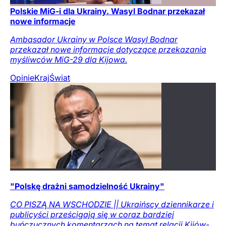
Polskie MiG-i dla Ukrainy. Wasyl Bodnar przekazał
nowe informacje
Ambasador Ukrainy w Polsce Wasyl Bodnar
przekazał nowe informacje dotyczące przekazania
myśliwców MiG-29 dla Kijowa.
Opinie
Kraj
Świat
"Polskę drażni samodzielność Ukrainy"
CO PISZĄ NA WSCHODZIE || Ukraińscy dziennikarze i
publicyści prześcigają się w coraz bardziej
buńczucznych komentarzach na temat relacji Kijów-