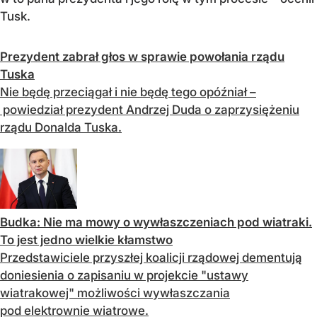
Tusk.
Prezydent zabrał głos w sprawie powołania rządu
Tuska
Nie będę przeciągał i nie będę tego opóźniał –
powiedział prezydent Andrzej Duda o zaprzysiężeniu
rządu Donalda Tuska.
Budka: Nie ma mowy o wywłaszczeniach pod wiatraki.
To jest jedno wielkie kłamstwo
Przedstawiciele przyszłej koalicji rządowej dementują
doniesienia o zapisaniu w projekcie "ustawy
wiatrakowej" możliwości wywłaszczania
pod elektrownie wiatrowe.