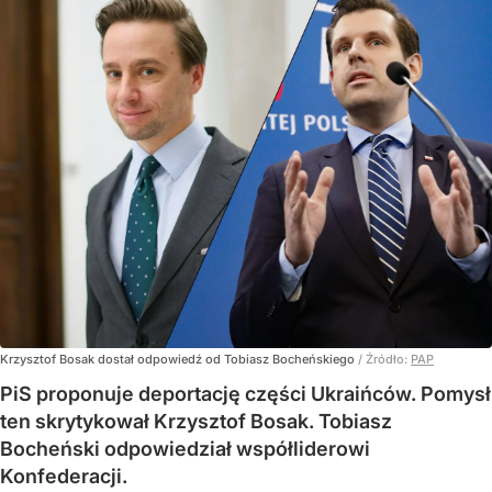
Krzysztof Bosak dostał odpowiedź od Tobiasz Bocheńskiego
/ Źródło:
PAP
PiS proponuje deportację części Ukraińców. Pomysł
ten skrytykował Krzysztof Bosak. Tobiasz
Bocheński odpowiedział współliderowi
Konfederacji.