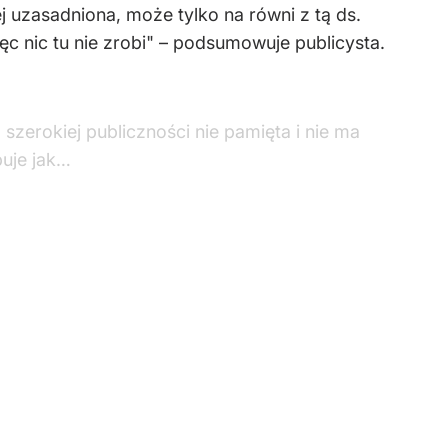
ej uzasadniona, może tylko na równi z tą ds.
ęc nic tu nie zrobi" – podsumowuje publicysta.
 szerokiej publiczności nie pamięta i nie ma
buje jak…