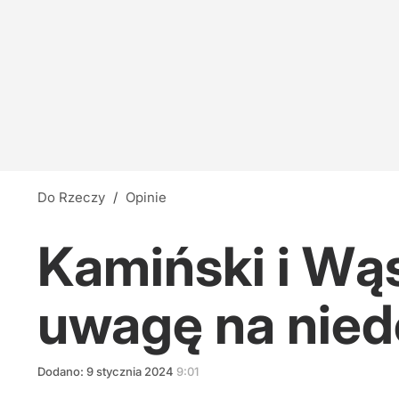
Do Rzeczy
/
Opinie
Kamiński i Wą
uwagę na nied
Dodano:
9
stycznia
2024
9:01