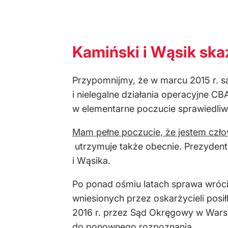
Kamiński i Wąsik ska
Przypomnijmy, że w marcu 2015 r. sąd
i nielegalne działania operacyjne C
w elementarne poczucie sprawiedliwoś
Mam pełne poczucie, że jestem czł
utrzymuje także obecnie. Prezyden
i Wąsika.
Po ponad ośmiu latach sprawa wró
wniesionych przez oskarżycieli pos
2016 r. przez Sąd Okręgowy w Wars
do ponownego rozpoznania.