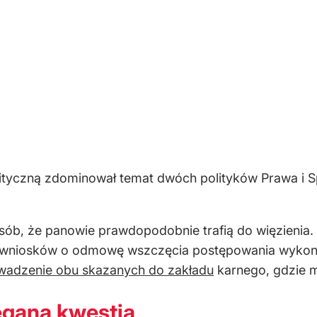
lityczną zdominował temat dwóch polityków Prawa i S
sób, że panowie prawdopodobnie trafią do więzieni
u wniosków o odmowę wszczęcia postępowania wyko
wadzenie obu skazanych do zakładu
karnego, gdzie m
egana kwestia