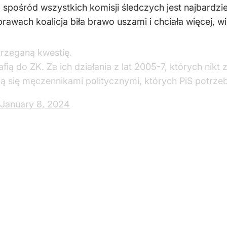
a spośród wszystkich komisji śledczych jest najbardzi
wach koalicja biła brawo uszami i chciała więcej, wi
rzeganą kwestię.
ą do ZK. Za ich działania z lat 2005-7, których nikt z
ną się męczennikami politycznymi, których PiS potrze
January 8, 2024