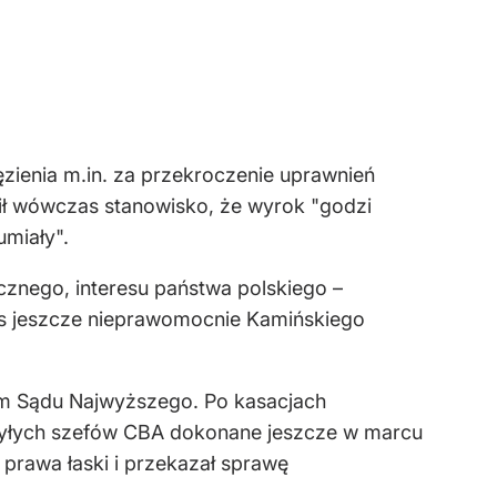
ęzienia m.in. za przekroczenie uprawnień
ził wówczas stanowisko, że wyrok "godzi
umiały".
licznego, interesu państwa polskiego –
as jeszcze nieprawomocnie Kamińskiego
m Sądu Najwyższego. Po kasacjach
 byłych szefów CBA dokonane jeszcze w marcu
rawa łaski i przekazał sprawę