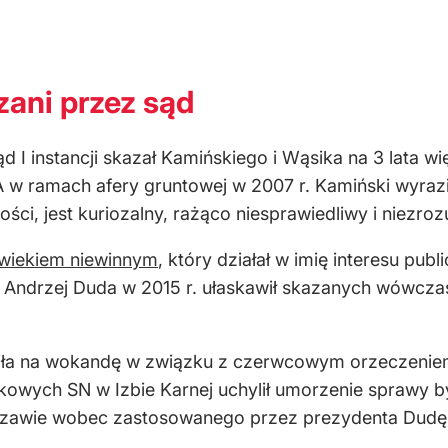
zani przez sąd
 I instancji skazał Kamińskiego i Wąsika na 3 lata wi
BA w ramach afery gruntowej w 2007 r. Kamiński wyra
ci, jest kuriozalny, rażąco niesprawiedliwy i niezroz
owiekiem niewinnym
, który działał w imię interesu pub
t Andrzej Duda w 2015 r. ułaskawił skazanych wówcz
ciła na wokandę w związku z czerwcowym orzeczenie
iłkowych SN w Izbie Karnej uchylił umorzenie sprawy
zawie wobec zastosowanego przez prezydenta Dudę p