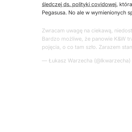
śledczej ds. polityki covidowej
, któr
Pegasusa. No ale w wymienionych spra
Zwracam uwagę na ciekawą, niedost
Bardzo możliwe, że panowie K&W trafi
pojęcia, o co tam szło. Zarazem sta
— Łukasz Warzecha (@lkwarzecha)