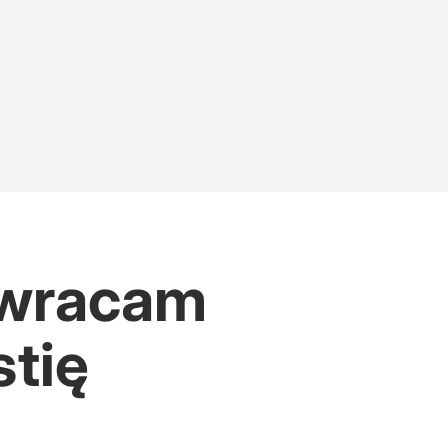
Zwracam
tię