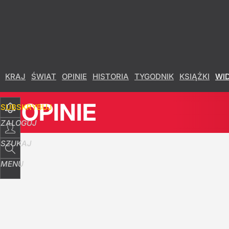
Udostępnij
9
Skomentuj
KRAJ
ŚWIAT
OPINIE
HISTORIA
TYGODNIK
KSIĄŻKI
WI
OPINIE
SUBSKRYBUJ
ZALOGUJ
SZUKAJ
MENU