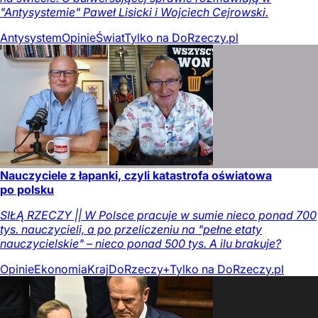
"Antysystemie" Paweł Lisicki i Wojciech Cejrowski.
Antysystem
Opinie
Świat
Tylko na DoRzeczy.pl
Nauczyciele z łapanki, czyli katastrofa oświatowa
po polsku
SIŁĄ RZECZY || W Polsce pracuje w sumie nieco ponad 700
tys. nauczycieli, a po przeliczeniu na "pełne etaty
nauczycielskie" – nieco ponad 500 tys. A ilu brakuje?
Opinie
Ekonomia
Kraj
DoRzeczy+
Tylko na DoRzeczy.pl