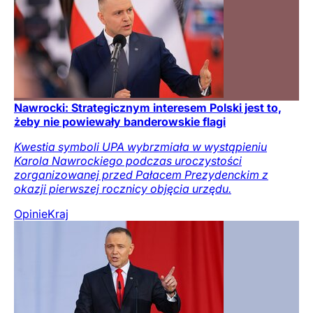
Nawrocki: Strategicznym interesem Polski jest to,
żeby nie powiewały banderowskie flagi
Kwestia symboli UPA wybrzmiała w wystąpieniu
Karola Nawrockiego podczas uroczystości
zorganizowanej przed Pałacem Prezydenckim z
okazji pierwszej rocznicy objęcia urzędu.
Opinie
Kraj