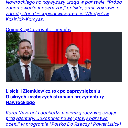
Nawrockiego na najwyższy urząd w państwie. "Próba
zahamowania modernizacji polskiej armii zakrawa o
zdradę stanu" – napisał wicepremier Władysław
Kosiniak-Kamysz.
Opinie
Kraj
Obserwator mediów
Lisicki i Ziemkiewicz rok po zaprzysiężeniu.
O silnych i słabszych stronach prezydentury
Nawrockiego
Karol Nawrocki obchodzi pierwszą rocznicę swojej
prezydentury. Dokonania nowej głowy państwa
ocenili w programie "Polska Do Rzeczy" Paweł Lisicki