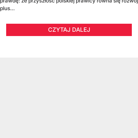
prawdę: że przyszłość polskiej prawicy równa się rozwój
plus...
CZYTAJ DALEJ