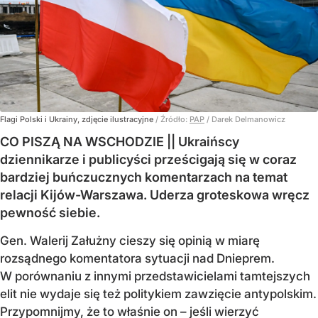
Flagi Polski i Ukrainy, zdjęcie ilustracyjne
/ Źródło:
PAP
/
Darek Delmanowicz
CO PISZĄ NA WSCHODZIE || Ukraińscy
dziennikarze i publicyści prześcigają się w coraz
bardziej buńczucznych komentarzach na temat
relacji Kijów-Warszawa. Uderza groteskowa wręcz
pewność siebie.
Gen. Walerij Załużny cieszy się opinią w miarę
rozsądnego komentatora sytuacji nad Dnieprem.
W porównaniu z innymi przedstawicielami tamtejszych
elit nie wydaje się też politykiem zawzięcie antypolskim.
Przypomnijmy, że to właśnie on – jeśli wierzyć