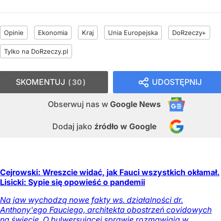
Opinie
Ekonomia
Kraj
Unia Europejska
DoRzeczy+
Tylko na DoRzeczy.pl
SKOMENTUJ
UDOSTĘPNIJ
30
Obserwuj nas
w
Google News
Dodaj jako
źródło w Google
Cejrowski: Wreszcie widać, jak Fauci wszystkich okłamał.
Lisicki: Sypie się opowieść o pandemii
Na jaw wychodzą nowe fakty ws. działalności dr.
Anthony'ego Fauciego, architekta obostrzeń covidowych
na świecie. O bulwersującej sprawie rozmawiają w