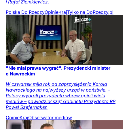
i Rafał Ziemkiewicz.
Polska Do Rzeczy
Opinie
Kraj
Tylko na DoRzeczy.pl
"Nie miał prawa wygrać". Prezydencki minister
o Nawrockim
W czwartek mija rok od zaprzysiężenia Karola
Nawrockiego na najwyższy urząd w państwie. –
Polacy wybrali prezydenta wbrew opinii wielu
mediów – powiedział szef Gabinetu Prezydenta RP
Paweł Szefernaker.
Opinie
Kraj
Obserwator mediów