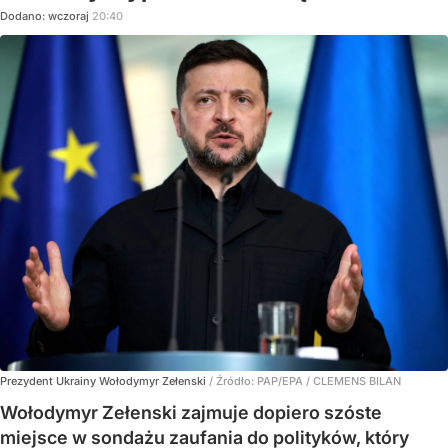
Dodano:
wczoraj
20:40
Prezydent Ukrainy Wołodymyr Zełenski
/ Źródło:
PAP/EPA
/
CLEMENS BILAN
Wołodymyr Zełenski zajmuje dopiero szóste
miejsce w sondażu zaufania do polityków, który