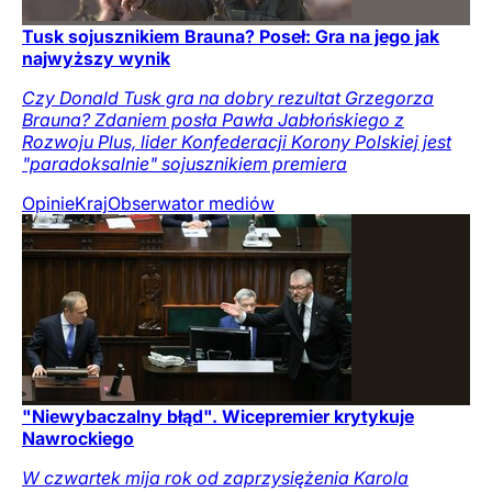
Tusk sojusznikiem Brauna? Poseł: Gra na jego jak
najwyższy wynik
Czy Donald Tusk gra na dobry rezultat Grzegorza
Brauna? Zdaniem posła Pawła Jabłońskiego z
Rozwoju Plus, lider Konfederacji Korony Polskiej jest
"paradoksalnie" sojusznikiem premiera
Opinie
Kraj
Obserwator mediów
"Niewybaczalny błąd". Wicepremier krytykuje
Nawrockiego
W czwartek mija rok od zaprzysiężenia Karola