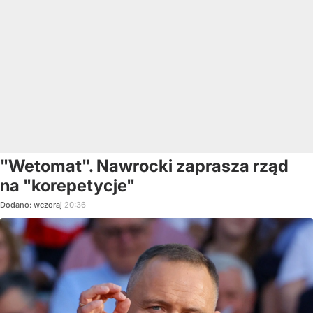
"Wetomat". Nawrocki zaprasza rząd
na "korepetycje"
Dodano:
wczoraj
20:36