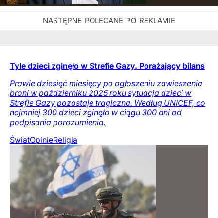
Tyle dzieci zginęło w Strefie Gazy. Porażający bilans
Prawie dziesięć miesięcy po ogłoszeniu zawieszenia
broni w październiku 2025 roku sytuacja dzieci w
Strefie Gazy pozostaje tragiczna. Według UNICEF, co
najmniej 300 dzieci zginęło w ciągu 300 dni od
podpisania porozumienia.
Świat
Opinie
Religia