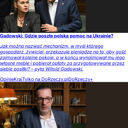
Gadowski: Gdzie poszła polska pomoc na Ukrainie?
Jak można nazwać mechanizm, w myśl którego
gospodarz, żywiciel, przekazuje pieniądze na to, aby gość
zajmował kolejne pokoje, a w końcu wynajmował mu jego
własne meble i pobierał opłaty za przygotowywane przez
siebie posiłki? – pyta Witold Gadowski.
Opinie
Kraj
Tylko na DoRzeczy.pl
DoRzeczy+