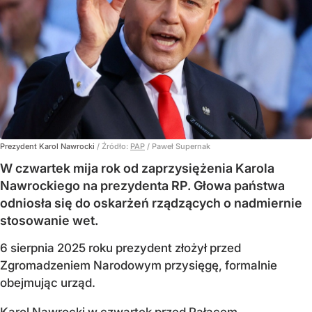
Prezydent Karol Nawrocki
/ Źródło:
PAP
/
Paweł Supernak
W czwartek mija rok od zaprzysiężenia Karola
Nawrockiego na prezydenta RP. Głowa państwa
odniosła się do oskarżeń rządzących o nadmiernie
stosowanie wet.
6 sierpnia 2025 roku prezydent złożył przed
Zgromadzeniem Narodowym przysięgę, formalnie
obejmując urząd.
Karol Nawrocki w czwartek przed Pałacem