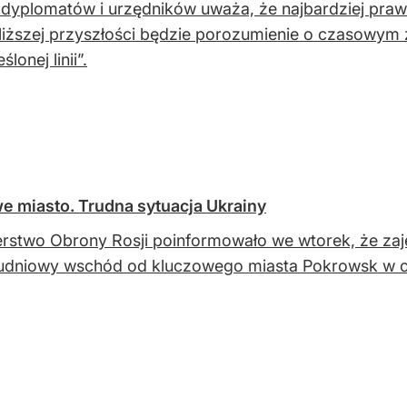
dyplomatów i urzędników uważa, że najbardziej pr
liższej przyszłości będzie porozumienie o czasowym 
ślonej linii”.
we miasto. Trudna sytuacja Ukrainy
erstwo Obrony Rosji poinformowało we wtorek, że zaj
łudniowy wschód od kluczowego miasta Pokrowsk w 