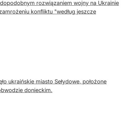
awdopodobnym rozwiązaniem wojny na Ukrainie
zamrożeniu konfliktu "według jeszcze
ęło ukraińskie miasto Sełydowe, położone
obwodzie donieckim.