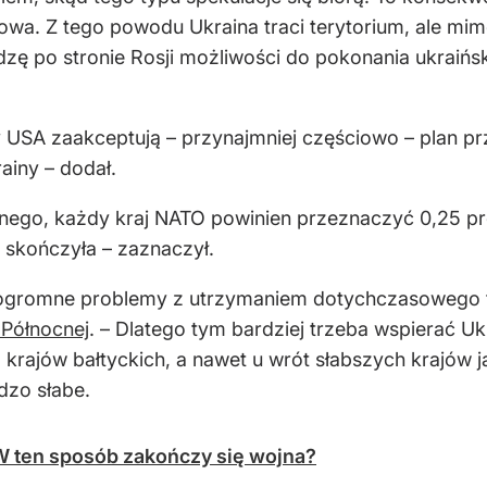
owa. Z tego powodu Ukraina traci terytorium, ale mimo
dzę po stronie Rosji możliwości do pokonania ukraińsk
 USA zaakceptują – przynajmniej częściowo – plan pr
ainy – dodał.
ego, każdy kraj NATO powinien przeznaczyć 0,25 pro
ę skończyła – zaznaczył.
a ogromne problemy z utrzymaniem dotychczasowego t
 Północnej
. – Dlatego tym bardziej trzeba wspierać Uk
, krajów bałtyckich, a nawet u wrót słabszych krajów j
dzo słabe.
 W ten sposób zakończy się wojna?