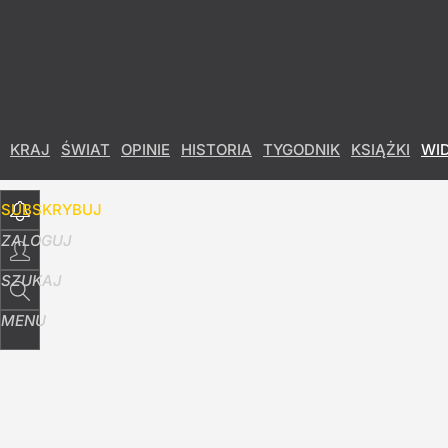
Udostępnij
47
Skomentuj
KRAJ
ŚWIAT
OPINIE
HISTORIA
TYGODNIK
KSIĄŻKI
WI
SUBSKRYBUJ
ZALOGUJ
SZUKAJ
MENU