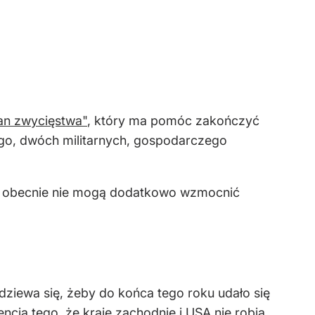
an zwycięstwa"
, który ma pomóc zakończyć
ego, dwóch militarnych, gospodarczego
óre obecnie nie mogą dodatkowo wzmocnić
dziewa się, żeby do końca tego roku udało się
ncja tego, że kraje zachodnie i USA nie robią