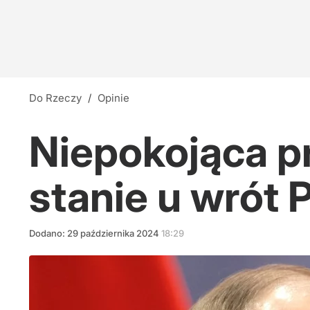
Do Rzeczy
/
Opinie
Niepokojąca p
stanie u wrót 
Dodano:
29
października
2024
18:29