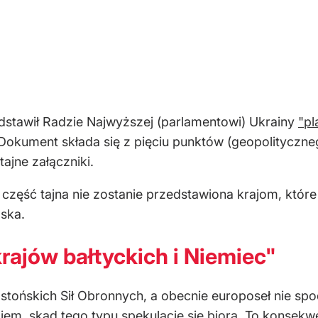
stawił Radzie Najwyższej (parlamentowi) Ukrainy
"pl
 Dokument składa się z pięciu punktów (geopolityczn
ajne załączniki.
 część tajna nie zostanie przedstawiona krajom, kt
lska.
krajów bałtyckich i Niemiec"
stońskich Sił Obronnych, a obecnie europoseł nie spo
iem, skąd tego typu spekulacje się biorą. To konsekwe