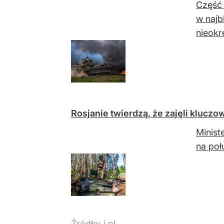
Część 
w najb
nieokre
Rosjanie twierdzą, że zajęli kluczo
Minist
na po
Źródło:
i.pl