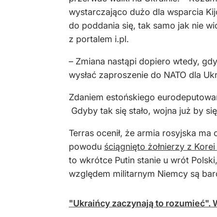
wystarczająco dużo dla wsparcia Kij
do poddania się, tak samo jak nie wi
z portalem i.pl.
– Zmiana nastąpi dopiero wtedy, gdy
wysłać zaproszenie do NATO dla Ukr
Zdaniem estońskiego eurodeputowan
Gdyby tak się stało, wojna już by si
Terras ocenił, że armia rosyjska m
powodu
ściągnięto żołnierzy z Korei
to wkrótce Putin stanie u wrót Polski
względem militarnym Niemcy są bar
"Ukraińcy zaczynają to rozumieć".