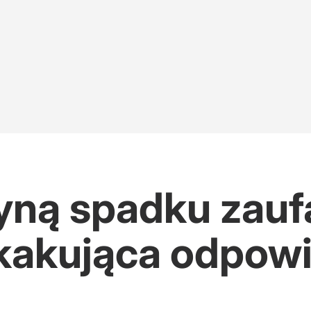
zyną spadku zauf
kakująca odpow