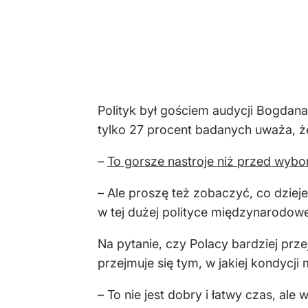
Polityk był gościem audycji Bogdan
tylko 27 procent badanych uważa, że
–
To gorsze nastroje niż przed wyb
– Ale proszę też zobaczyć, co dziej
w tej dużej polityce międzynarodowej
Na pytanie, czy Polacy bardziej prz
przejmuje się tym, w jakiej kondyc
– To nie jest dobry i łatwy czas, al