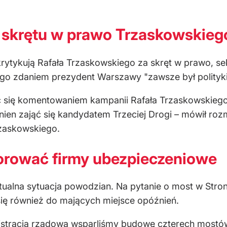
ę skrętu w prawo Trzaskowskieg
krytykują Rafała Trzaskowskiego za skręt w prawo, se
jego zdaniem prezydent Warszawy "zawsze był polityk
 się komentowaniem kampanii Rafała Trzaskowskiego,
inien zająć się kandydatem Trzeciej Drogi – mówił 
rzaskowskiego.
orować firmy ubezpieczeniowe
alna sytuacja powodzian. Na pytanie o most w Stroni
się również do mających miejsce opóźnień.
nistracja rządowa wsparliśmy budowę czterech most