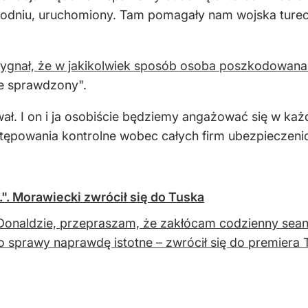
odniu, uruchomiony. Tam pomagały nam wojska turecki
ygnał, że w jakikolwiek sposób osoba poszkodowan
e sprawdzony".
ał. I on i ja osobiście będziemy angażować się w ka
tępowania kontrolne wobec całych firm ubezpieczenio
". Morawiecki zwrócił się do Tuska
Donaldzie, przepraszam, że zakłócam codzienny sea
o sprawy naprawdę istotne – zwrócił się do premiera