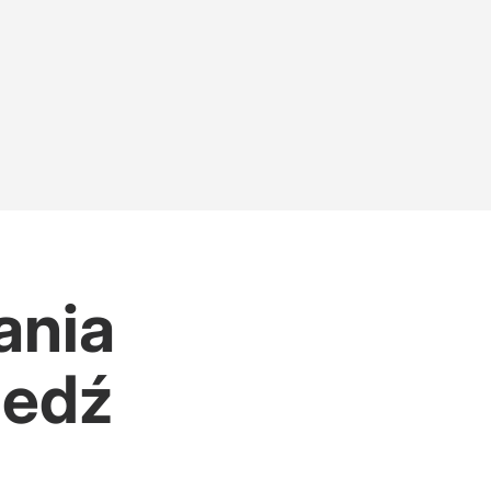
ania
iedź