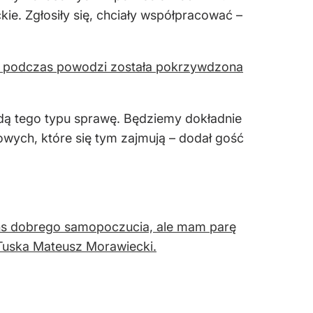
e. Zgłosiły się, chciały współpracować –
a podczas powodzi została pokrzywdzona
żdą tego typu sprawę. Będziemy dokładnie
wych, które się tym zajmują – dodał gość
ns dobrego samopoczucia, ale mam parę
 Tuska Mateusz Morawiecki.