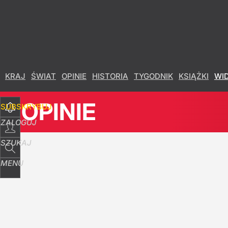
Udostępnij
5
Skomentuj
KRAJ
ŚWIAT
OPINIE
HISTORIA
TYGODNIK
KSIĄŻKI
WI
OPINIE
SUBSKRYBUJ
ZALOGUJ
SZUKAJ
MENU