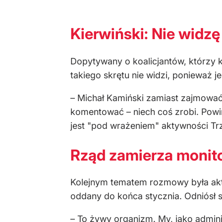
Kierwiński: Nie widz
Dopytywany o koalicjantów, którzy 
takiego skrętu nie widzi, ponieważ 
– Michał Kamiński zamiast zajmować
komentować – niech coś zrobi. Pow
jest "pod wrażeniem" aktywności T
Rząd zamierza monit
Kolejnym tematem rozmowy była aktu
oddany do końca stycznia. Odniósł 
– To żywy organizm. My, jako admi