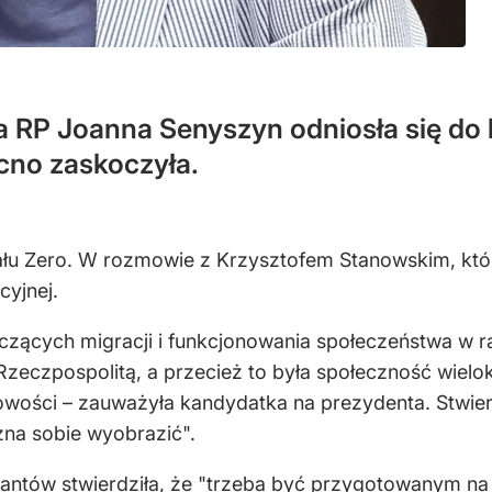
RP Joanna Senyszyn odniosła się do kw
no zaskoczyła.
u Zero. W rozmowie z Krzysztofem Stanowskim, który
cyjnej.
czących migracji i funkcjonowania społeczeństwa w r
zeczpospolitą, a przecież to była społeczność wielo
ości – zauważyła kandydatka na prezydenta. Stwierdz
żna sobie wyobrazić".
tów stwierdziła, że "trzeba być przygotowanym na 