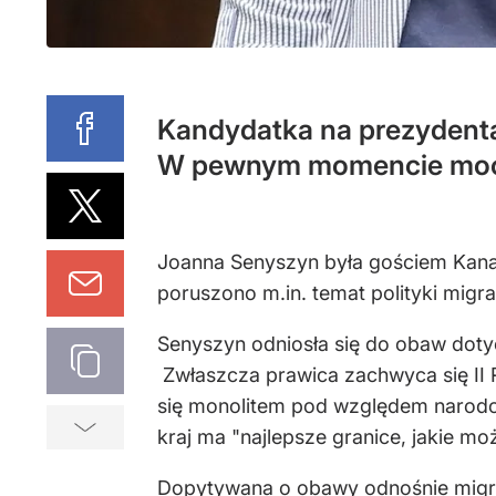
Kandydatka na prezydenta 
W pewnym momencie moc
Joanna Senyszyn była gościem Kanał
poruszono m.in. temat polityki migra
Senyszyn odniosła się do obaw doty
Zwłaszcza prawica zachwyca się II R
się monolitem pod względem narodow
kraj ma "najlepsze granice, jakie mo
Dopytywana o obawy odnośnie migran