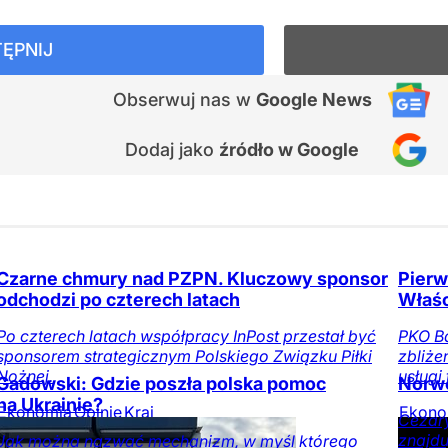
ĘPNIJ
Obserwuj nas
w
Google News
Dodaj jako
źródło w Google
Czarne chmury nad PZPN. Kluczowy sponsor
Pierw
odchodzi po czterech latach
Właśc
Po czterech latach współpracy InPost przestał być
PKO Ba
sponsorem strategicznym Polskiego Związku Piłki
zbliże
Nożnej.
usługi
Gadowski: Gdzie poszła polska pomoc
Norwe
na Ukrainie?
Ekonomia
Opinie
Kraj
Ekono
Cezary
znajdu
Jak można nazwać mechanizm, w myśl którego