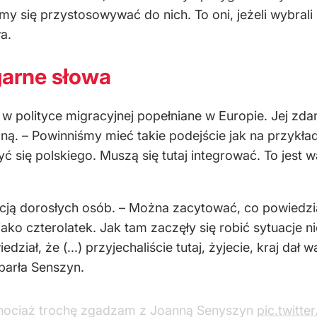
my się przystosowywać do nich. To oni, jeżeli wybrali
a.
garne słowa
 polityce migracyjnej popełniane w Europie. Jej zda
ą. – Powinniśmy mieć takie podejście jak na przykład
się polskiego. Muszą się tutaj integrować. To jest w
ją dorosłych osób. – Można zacytować, co powiedział
) jako czterolatek. Jak tam zaczęły się robić sytuacje 
iał, że (...) przyjechaliście tutaj, żyjecie, kraj dał 
dparła Senszyn.
 chociaż trochę zgadzam z Joanną Senyszyn
pic.twitt