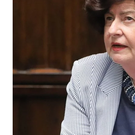
Dopiero w marcu zapadną kluczowe decyzje. 
2
Sąd oddalił kasację PiS. Tusk triumfuje
37
Gadowski: Gdzie poszła polska pomoc na Ukra
17