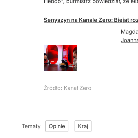
Hebdo", burmistrz powiedział, że eks
Senyszyn na Kanale Zero: Biejat ro
Magdal
Joann
Źródło:
Kanał Zero
Opinie
Kraj