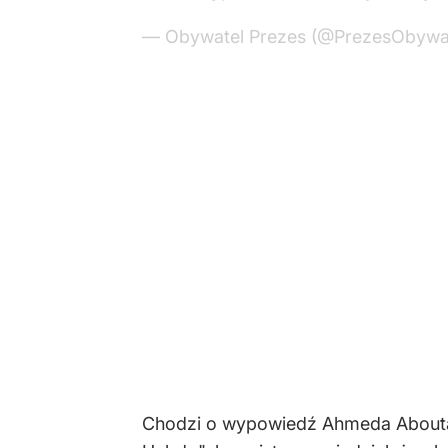
— Obywatel Prezes (@PrezesObywa
Chodzi o wypowiedź Ahmeda Aboutal