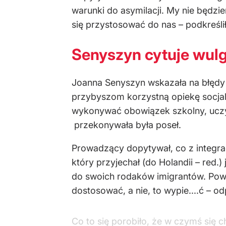
warunki do asymilacji. My nie będzie
się przystosować do nas – podkreślił
Senyszyn cytuje wul
Joanna Senyszyn wskazała na błędy w
przybyszom korzystną opiekę socjaln
wykonywać obowiązek szkolny, uczyć 
przekonywała była poseł.
Prowadzący dopytywał, co z integrac
który przyjechał (do Holandii – red.
do swoich rodaków imigrantów. Powiedz
dostosować, a nie, to wypie....ć – o
Co to się porobiło, że w czymś się