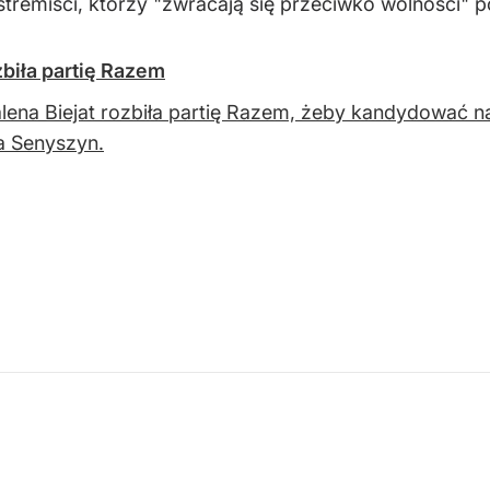
tremiści, którzy "zwracają się przeciwko wolności" po
zbiła partię Razem
ena Biejat rozbiła partię Razem, żeby kandydować na
a Senyszyn.