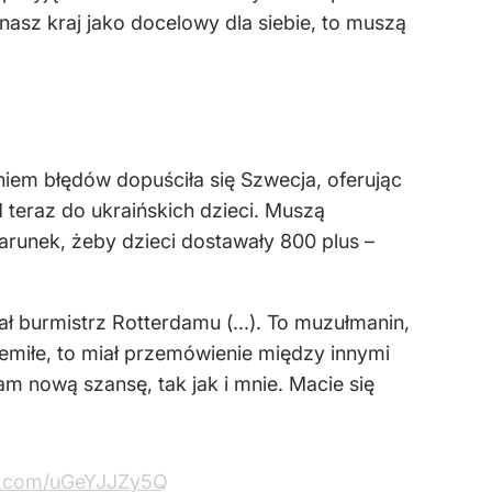
 nasz kraj jako docelowy dla siebie, to muszą
niem błędów dopuściła się Szwecja, oferując
 teraz do ukraińskich dzieci. Muszą
arunek, żeby dzieci dostawały 800 plus –
 burmistrz Rotterdamu (...). To muzułmanin,
niemiłe, to miał przemówienie między innymi
wam nową szansę, tak jak i mnie. Macie się
er.com/uGeYJJZy5Q