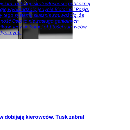
jskim rankingu skali własności publicznej
ię wyprzedzają jedynie Białoruś i Rosja.
y tego systemu słusznie zauważają, że
ość Oslo to nie zasługa genialnych
ików, lecz unikalnej obfitości surowców
tycznych.
mia
DoRzeczy+
Świat
Opinie
W
ze
w dobijają kierowców. Tusk zabrał