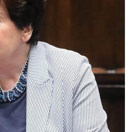
Los TVN w rękach sądu
inie?