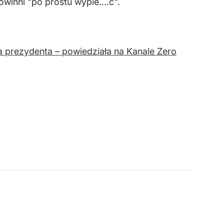
winni "po prostu wypie....ć".
 prezydenta – powiedziała na Kanale Zero