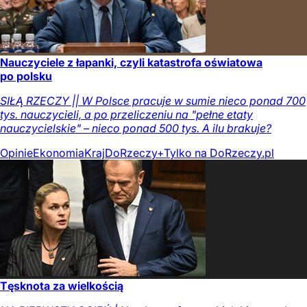
Nauczyciele z łapanki, czyli katastrofa oświatowa
po polsku
SIŁĄ RZECZY || W Polsce pracuje w sumie nieco ponad 700
tys. nauczycieli, a po przeliczeniu na "pełne etaty
nauczycielskie" – nieco ponad 500 tys. A ilu brakuje?
Opinie
Ekonomia
Kraj
DoRzeczy+
Tylko na DoRzeczy.pl
Tęsknota za wielkością