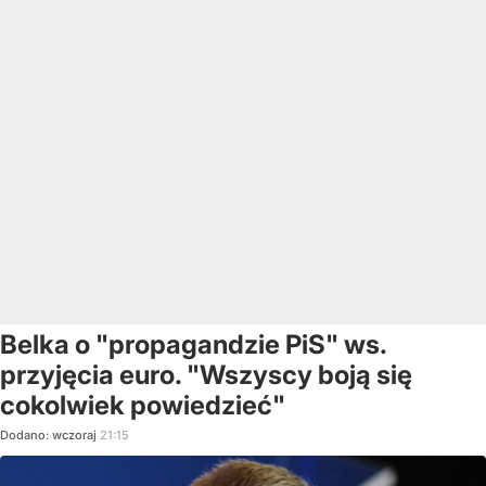
Belka o "propagandzie PiS" ws.
przyjęcia euro. "Wszyscy boją się
cokolwiek powiedzieć"
Dodano:
wczoraj
21:15