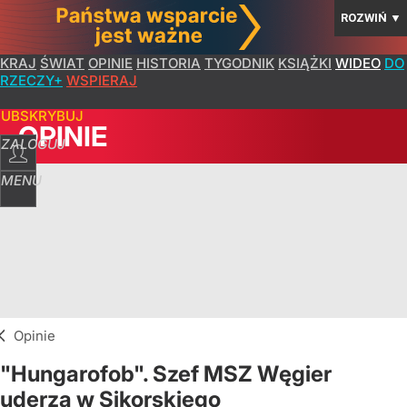
ROZWIŃ
▼
KRAJ
ŚWIAT
OPINIE
HISTORIA
TYGODNIK
KSIĄŻKI
WIDEO
DO
RZECZY+
WSPIERAJ
SUBSKRYBUJ
OPINIE
ZALOGUJ
MENU
Opinie
"Hungarofob". Szef MSZ Węgier
uderza w Sikorskiego