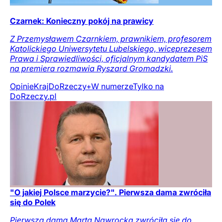
Czarnek: Konieczny pokój na prawicy
Z Przemysławem Czarnkiem, prawnikiem, profesorem
Katolickiego Uniwersytetu Lubelskiego, wiceprezesem
Prawa i Sprawiedliwości, oficjalnym kandydatem PiS
na premiera rozmawia Ryszard Gromadzki.
Opinie
Kraj
DoRzeczy+
W numerze
Tylko na
DoRzeczy.pl
"O jakiej Polsce marzycie?". Pierwsza dama zwróciła
się do Polek
Pierwsza dama Marta Nawrocka zwróciła się do