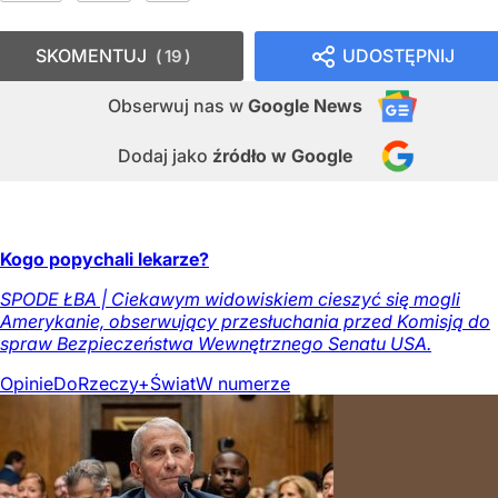
SKOMENTUJ
UDOSTĘPNIJ
19
Obserwuj nas
w
Google News
Dodaj jako
źródło w Google
Kogo popychali lekarze?
SPODE ŁBA | Ciekawym widowiskiem cieszyć się mogli
Amerykanie, obserwujący przesłuchania przed Komisją do
spraw Bezpieczeństwa Wewnętrznego Senatu USA.
Opinie
DoRzeczy+
Świat
W numerze