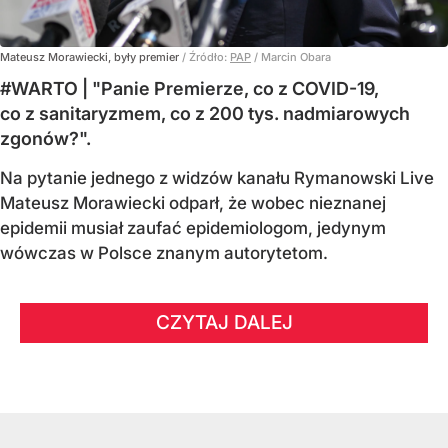
Mateusz Morawiecki, były premier
/ Źródło:
PAP
/
Marcin Obara
#WARTO | "Panie Premierze, co z COVID-19,
co z sanitaryzmem, co z 200 tys. nadmiarowych
zgonów?".
Na pytanie jednego z widzów kanału Rymanowski Live
Mateusz Morawiecki odparł, że wobec nieznanej
epidemii musiał zaufać epidemiologom, jedynym
wówczas w Polsce znanym autorytetom.
CZYTAJ DALEJ