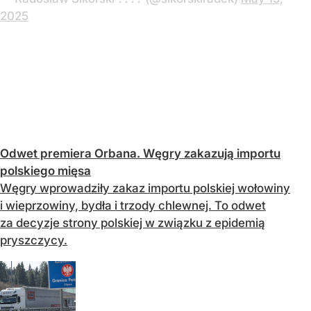
2025
Odwet premiera Orbana. Węgry zakazują importu
polskiego mięsa
Węgry wprowadziły zakaz importu polskiej wołowiny
i wieprzowiny, bydła i trzody chlewnej. To odwet
za decyzje strony polskiej w związku z epidemią
pryszczycy.