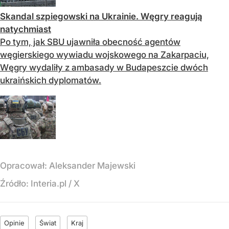
Skandal szpiegowski na Ukrainie. Węgry reagują
natychmiast
Po tym, jak SBU ujawniła obecność agentów
węgierskiego wywiadu wojskowego na Zakarpaciu,
Węgry wydaliły z ambasady w Budapeszcie dwóch
ukraińskich dyplomatów.
Opracował:
Aleksander Majewski
Źródło:
Interia.pl
/
X
Opinie
Świat
Kraj