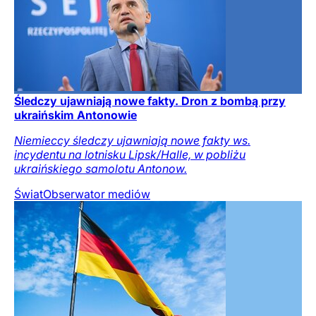
Śledczy ujawniają nowe fakty. Dron z bombą przy
ukraińskim Antonowie
Niemieccy śledczy ujawniają nowe fakty ws.
incydentu na lotnisku Lipsk/Halle, w pobliżu
ukraińskiego samolotu Antonow.
Świat
Obserwator mediów