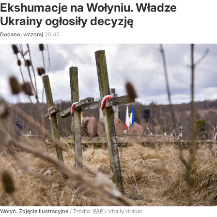
Ekshumacje na Wołyniu. Władze
Ukrainy ogłosiły decyzję
Dodano:
wczoraj
20:45
Wołyń. Zdjęcie ilustracyjne
/ Źródło:
PAP
/
Vitaliy Hrabar