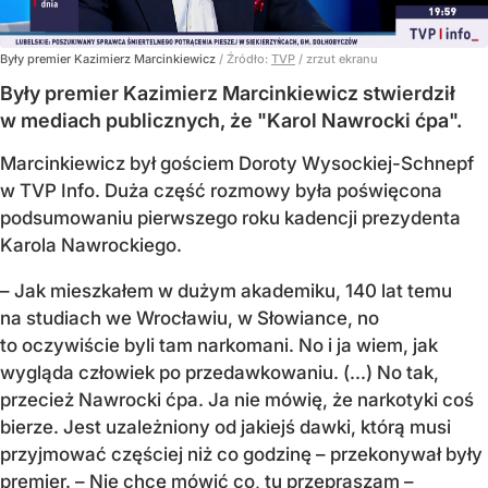
Były premier Kazimierz Marcinkiewicz
/ Źródło:
TVP
/
zrzut ekranu
Były premier Kazimierz Marcinkiewicz stwierdził
w mediach publicznych, że "Karol Nawrocki ćpa".
Marcinkiewicz był gościem Doroty Wysockiej-Schnepf
w TVP Info. Duża część rozmowy była poświęcona
podsumowaniu pierwszego roku kadencji prezydenta
Karola Nawrockiego.
– Jak mieszkałem w dużym akademiku, 140 lat temu
na studiach we Wrocławiu, w Słowiance, no
to oczywiście byli tam narkomani. No i ja wiem, jak
wygląda człowiek po przedawkowaniu. (...) No tak,
przecież Nawrocki ćpa. Ja nie mówię, że narkotyki coś
bierze. Jest uzależniony od jakiejś dawki, którą musi
przyjmować częściej niż co godzinę – przekonywał były
premier. – Nie chcę mówić co, tu przepraszam –