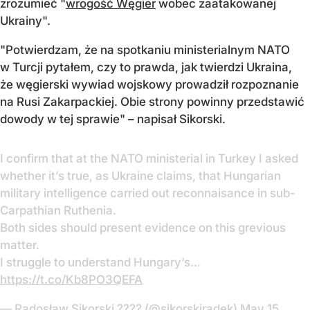
zrozumieć "
wrogość Węgier
wobec zaatakowanej
Ukrainy".
"Potwierdzam, że na spotkaniu ministerialnym NATO
w Turcji pytałem, czy to prawda, jak twierdzi Ukraina,
że węgierski wywiad wojskowy prowadził rozpoznanie
na Rusi Zakarpackiej. Obie strony powinny przedstawić
dowody w tej sprawie" – napisał Sikorski.
I confirm that at the NATO ministerial in Turkey I asked
whether it’s true, as Ukraine claims, that Hungarian
military intelligence carried out reconnaisance in sub-
Carpathian Ruthenia.
Both sides should present evidence on this grevious
matter.
I struggle to understand Hungary’s…
https://t.co/Kb8PO3QEFA
— Radosław Sikorski ???? (@sikorskiradek)
May 15,