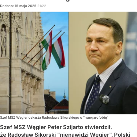
Dodano:
15
maja
2025
21:22
Szef MSZ Węgier oskarża Radosława Sikorskiego o "hungarofobię"
Szef MSZ Węgier Peter Szijarto stwierdził,
że Radosław Sikorski "nienawidzi Węgier". Polski