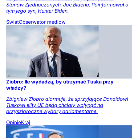
Stanów Zjednoczonych, Joe Bidena. Poinformował o
tym jego syn, Hunter Biden.
Świat
Obserwator mediów
Ziobro: Ile wydadzą, by utrzymać Tuska przy
władzy?
Zbigniew Ziobro alarmuje, że sprzyjające Donaldowi
Tuskowi elity UE będą chciały wpłynąć na
przyszłoroczne wybory parlamentarne.
Opinie
Kraj