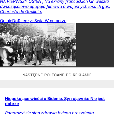
NA PIERWSZY OGIEŃ | Na ekrany francuskich kin weszła
dwuczęściowa epopeja filmowa o wojennych losach gen.
Charles’a de Gaulle’a.
Opinie
DoRzeczy+
Świat
W numerze
Niepokojące wieści o Bidenie. Syn ujawnia: Nie jest
dobrze
Pogorszył się stan zdrowia byłego prezydenta