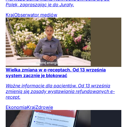
Polek, zapraszając je do Juraty.
Kraj
Obserwator mediów
Wielka zmiana w e-receptach. Od 13 września
system zacznie je blokować
Ważne informacje dla pacjentów. Od 13 września
zmienią się zasady wystawiania refundowanych e-
recept.
Ekonomia
Kraj
Zdrowie