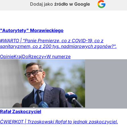
Dodaj jako
źródło w Google
"Autorytety" Morawieckiego
#WARTO | "Panie Premierze, co z COVID-19, co z
sanitaryzmem, co z 200 tys. nadmiarowych zgonów?".
Opinie
Kraj
DoRzeczy+
W numerze
Rafał Zaskoczyciel
ĆWIERKOT | Trzaskowski Rafał to jednak zaskoczyciel.