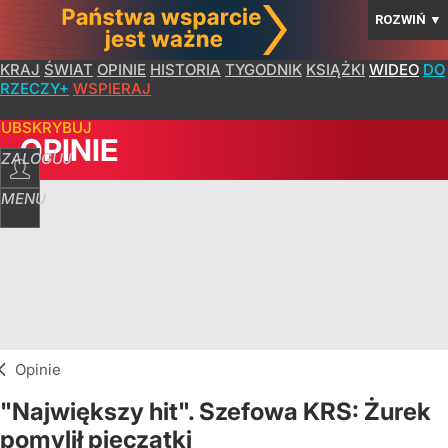
ROZWIŃ
▼
KRAJ
ŚWIAT
OPINIE
HISTORIA
TYGODNIK
KSIĄŻKI
WIDEO
DO
RZECZY+
WSPIERAJ
SUBSKRYBUJ
OPINIE
ZALOGUJ
MENU
Opinie
"Największy hit". Szefowa KRS: Żurek
pomylił pieczątki