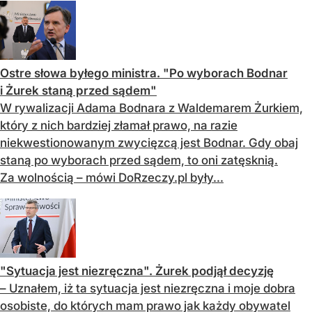
Ostre słowa byłego ministra. "Po wyborach Bodnar
i Żurek staną przed sądem"
W rywalizacji Adama Bodnara z Waldemarem Żurkiem,
który z nich bardziej złamał prawo, na razie
niekwestionowanym zwycięzcą jest Bodnar. Gdy obaj
staną po wyborach przed sądem, to oni zatęsknią.
Za wolnością – mówi DoRzeczy.pl były...
"Sytuacja jest niezręczna". Żurek podjął decyzję
– Uznałem, iż ta sytuacja jest niezręczna i moje dobra
osobiste, do których mam prawo jak każdy obywatel