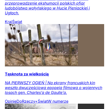
przeprowadzenie ekshumacji polskich ofiar
ludobójstwa wołyńskiego w Hucie Pieniackiej i
Ugłach.
Kraj
Świat
Tęsknota za wielkością
NA PIERWSZY OGIEŃ | Na ekrany francuskich kin
weszła dwuczęściowa epopeja filmowa o wojennych
losach gen. Charles’a de Gaulle’a.
Opinie
DoRzeczy+
Świat
W numerze