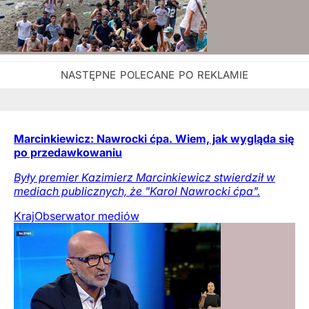
Marcinkiewicz: Nawrocki ćpa. Wiem, jak wygląda się
po przedawkowaniu
Były premier Kazimierz Marcinkiewicz stwierdził w
mediach publicznych, że "Karol Nawrocki ćpa".
Kraj
Obserwator mediów