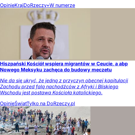
Opinie
Kraj
DoRzeczy+
W numerze
Hiszpański Kościół wspiera migrantów w Ceucie, a abp
Nowego Meksyku zachęca do budowy meczetu
Nie da się ukryć, że jedną z przyczyn obecnej kapitulacji
Zachodu przed falą nachodźców z Afryki i Bliskiego
Wschodu jest postawa Kościoła katolickiego.
Opinie
Świat
Tylko na DoRzeczy.pl