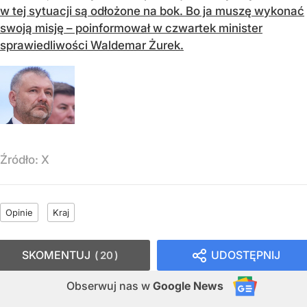
w tej sytuacji są odłożone na bok. Bo ja muszę wykonać
swoją misję – poinformował w czwartek minister
sprawiedliwości Waldemar Żurek.
Źródło:
X
Opinie
Kraj
SKOMENTUJ
UDOSTĘPNIJ
20
Obserwuj nas
w
Google News