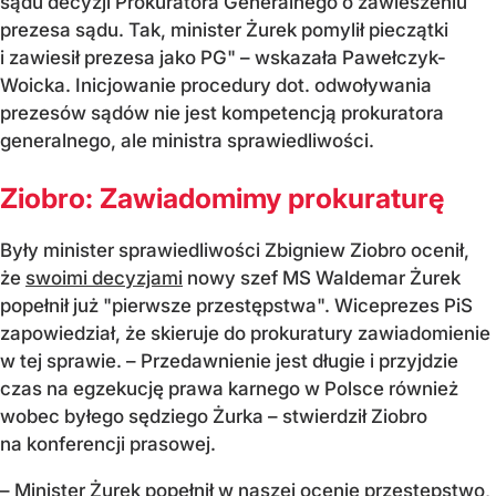
sądu decyzji Prokuratora Generalnego o zawieszeniu
prezesa sądu. Tak, minister Żurek pomylił pieczątki
i zawiesił prezesa jako PG" – wskazała Pawełczyk-
Woicka. Inicjowanie procedury dot. odwoływania
prezesów sądów nie jest kompetencją prokuratora
generalnego, ale ministra sprawiedliwości.
Ziobro: Zawiadomimy prokuraturę
Były minister sprawiedliwości Zbigniew Ziobro ocenił,
że
swoimi decyzjami
nowy szef MS Waldemar Żurek
popełnił już "pierwsze przestępstwa". Wiceprezes PiS
zapowiedział, że skieruje do prokuratury zawiadomienie
w tej sprawie. – Przedawnienie jest długie i przyjdzie
czas na egzekucję prawa karnego w Polsce również
wobec byłego sędziego Żurka – stwierdził Ziobro
na konferencji prasowej.
– Minister Żurek popełnił w naszej ocenie przestępstwo,