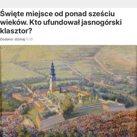
Święte miejsce od ponad sześciu
wieków. Kto ufundował jasnogórski
klasztor?
Dodano:
dzisiaj
6:10