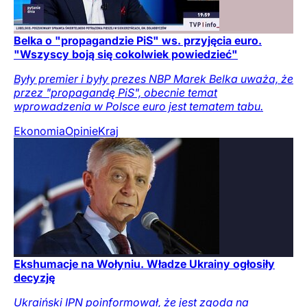
Belka o "propagandzie PiS" ws. przyjęcia euro.
"Wszyscy boją się cokolwiek powiedzieć"
Były premier i były prezes NBP Marek Belka uważa, że
przez "propagandę PiS", obecnie temat
wprowadzenia w Polsce euro jest tematem tabu.
Ekonomia
Opinie
Kraj
Ekshumacje na Wołyniu. Władze Ukrainy ogłosiły
decyzję
Ukraiński IPN poinformował, że jest zgoda na