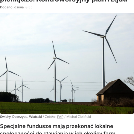
Dodano:
dzisiaj
8:55
Świdry-Dobrzyce. Wiatraki
/ Źródło:
PAP
/
Michał Zieliński
Specjalne fundusze mają przekonać lokalne
społeczności do stawiania w ich okolicy farm