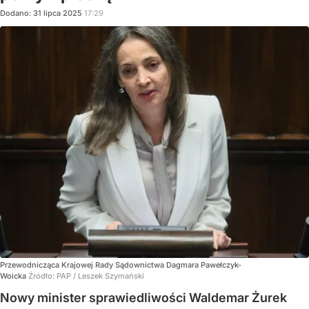
Dodano:
31
lipca
2025
17:29
Przewodnicząca Krajowej Rady Sądownictwa Dagmara Pawełczyk-
Woicka
Źródło:
PAP
/
Leszek Szymański
Nowy minister sprawiedliwości Waldemar Żurek