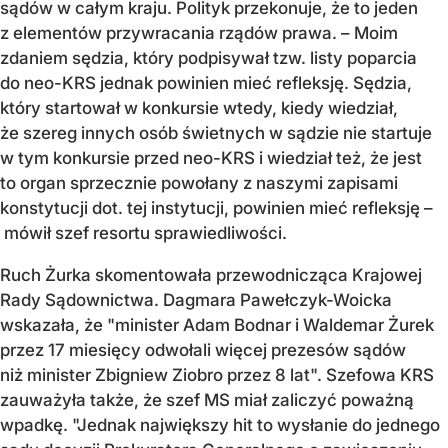
sądów w całym kraju. Polityk przekonuje, że to jeden
z elementów przywracania rządów prawa. – Moim
zdaniem sędzia, który podpisywał tzw. listy poparcia
do neo-KRS jednak powinien mieć refleksję. Sędzia,
który startował w konkursie wtedy, kiedy wiedział,
że szereg innych osób świetnych w sądzie nie startuje
w tym konkursie przed neo-KRS i wiedział też, że jest
to organ sprzecznie powołany z naszymi zapisami
konstytucji dot. tej instytucji, powinien mieć refleksję –
mówił szef resortu sprawiedliwości.
Ruch Żurka skomentowała przewodnicząca Krajowej
Rady Sądownictwa. Dagmara Pawełczyk-Woicka
wskazała, że "minister Adam Bodnar i Waldemar Żurek
przez 17 miesięcy odwołali więcej prezesów sądów
niż minister Zbigniew Ziobro przez 8 lat". Szefowa KRS
zauważyła także, że szef MS miał zaliczyć poważną
wpadkę. "Jednak największy hit to wysłanie do jednego