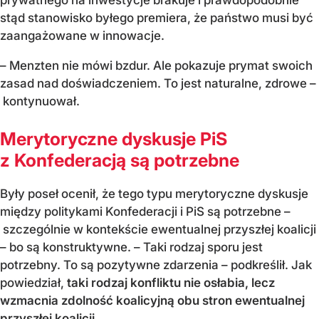
prywatnego na inwestycje brakuje i prawdopodobnie
stąd stanowisko byłego premiera, że państwo musi być
zaangażowane w innowacje.
– Menzten nie mówi bzdur. Ale pokazuje prymat swoich
zasad nad doświadczeniem. To jest naturalne, zdrowe –
kontynuował.
Merytoryczne dyskusje PiS
z Konfederacją są potrzebne
Były poseł ocenił, że tego typu merytoryczne dyskusje
między politykami Konfederacji i PiS są potrzebne –
szczególnie w kontekście ewentualnej przyszłej koalicji
– bo są konstruktywne. – Taki rodzaj sporu jest
potrzebny. To są pozytywne zdarzenia – podkreślił. Jak
powiedział,
taki rodzaj konfliktu nie osłabia, lecz
wzmacnia zdolność koalicyjną obu stron ewentualnej
przyszłej koalicji
.