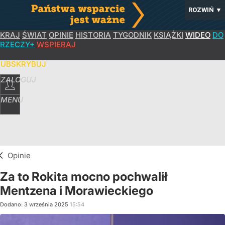
ROZWIŃ
▼
KRAJ
ŚWIAT
OPINIE
HISTORIA
TYGODNIK
KSIĄŻKI
WIDEO
DO
RZECZY+
WSPIERAJ
SUBSKRYBUJ
ZALOGUJ
MENU
Opinie
Za to Rokita mocno pochwalił
Mentzena i Morawieckiego
Dodano:
3
września
2025
15:54