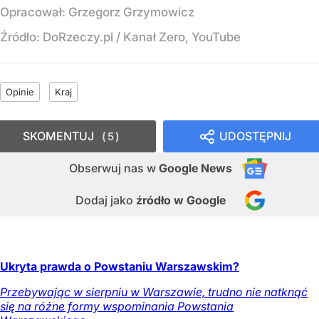
Opracował:
Grzegorz Grzymowicz
Źródło:
DoRzeczy.pl
/
Kanał Zero, YouTube
Opinie
Kraj
SKOMENTUJ
UDOSTĘPNIJ
5
Obserwuj nas
w
Google News
Dodaj jako
źródło w Google
Ukryta prawda o Powstaniu Warszawskim?
Przebywając w sierpniu w Warszawie, trudno nie natknąć
się na różne formy wspominania Powstania