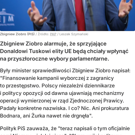
Zbigniew Ziobro (PiS)
/ Źródło:
PAP
/
Leszek Szymański
Zbigniew Ziobro alarmuje, że sprzyjające
Donaldowi Tuskowi elity UE będą chciały wpłynąć
na przyszłoroczne wybory parlamentarne.
Były minister sprawiedliwości Zbigniew Ziobro napisał:
"Finansowanie kampanii wyborczej z zagranicy
to przestępstwo. Polscy niezależni dziennikarze
i politycy opozycji od dawna ujawniają mechanizmy
operacji wymierzonej w rząd Zjednoczonej Prawicy.
Padały konkretne nazwiska. I co? Nic. Ani prokuratura
Bodnara, ani Żurka nawet nie drgnęła".
Polityk PiS zauważa, że "teraz napisali o tym oficjalnie