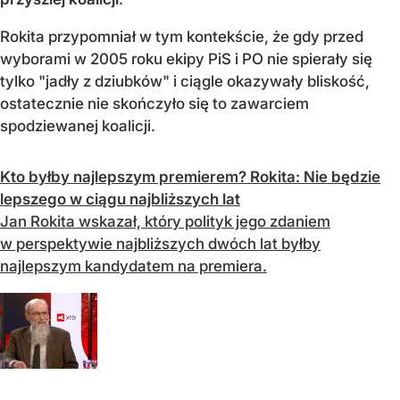
Rokita przypomniał w tym kontekście, że gdy przed
wyborami w 2005 roku ekipy PiS i PO nie spierały się
tylko "jadły z dziubków" i ciągle okazywały bliskość,
ostatecznie nie skończyło się to zawarciem
spodziewanej koalicji.
Kto byłby najlepszym premierem? Rokita: Nie będzie
lepszego w ciągu najbliższych lat
Jan Rokita wskazał, który polityk jego zdaniem
w perspektywie najbliższych dwóch lat byłby
najlepszym kandydatem na premiera.