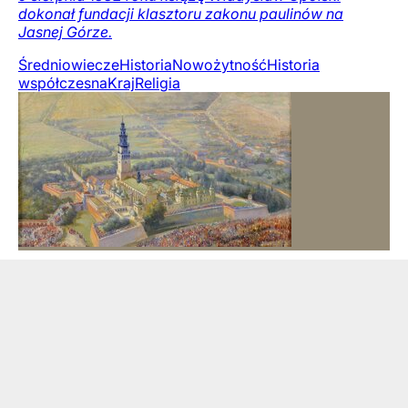
dokonał fundacji klasztoru zakonu paulinów na
Jasnej Górze.
Średniowiecze
Historia
Nowożytność
Historia
współczesna
Kraj
Religia