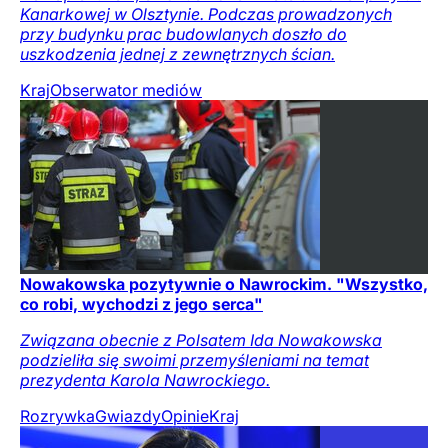
Kanarkowej w Olsztynie. Podczas prowadzonych
przy budynku prac budowlanych doszło do
uszkodzenia jednej z zewnętrznych ścian.
Kraj
Obserwator mediów
Nowakowska pozytywnie o Nawrockim. "Wszystko,
co robi, wychodzi z jego serca"
Związana obecnie z Polsatem Ida Nowakowska
podzieliła się swoimi przemyśleniami na temat
prezydenta Karola Nawrockiego.
Rozrywka
Gwiazdy
Opinie
Kraj