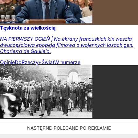
Tęsknota za wielkością
NA PIERWSZY OGIEŃ | Na ekrany francuskich kin weszła
dwuczęściowa epopeja filmowa o wojennych losach gen.
Charles’a de Gaulle’a.
Opinie
DoRzeczy+
Świat
W numerze