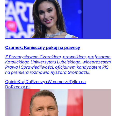
Czarnek: Konieczny pokój na prawicy
Z Przemysławem Czarnkiem, prawnikiem, profesorem
Katolickiego Uniwersytetu Lubelskiego, wiceprezesem
Prawa i Sprawiedliwości, oficjalnym kandydatem PiS
na premiera rozmawia Ryszard Gromadzki.
Opinie
Kraj
DoRzeczy+
W numerze
Tylko na
DoRzeczy.pl