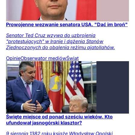
Prowojenne wezwanie senatora USA. "Dać im broń"
Senator Ted Cruz wzywa do uzbrojenia
"protestujących" w Iranie i dążenia Stanów
Zjednoczonych do obalenia reżimu ajatollahów.
Opinie
Obserwator mediów
Świat
Święte miejsce od ponad sześciu wieków. Kto
ufundował jasnogórski klasztor?
9 sierpnia 1382 roku książę Władysław Opolski