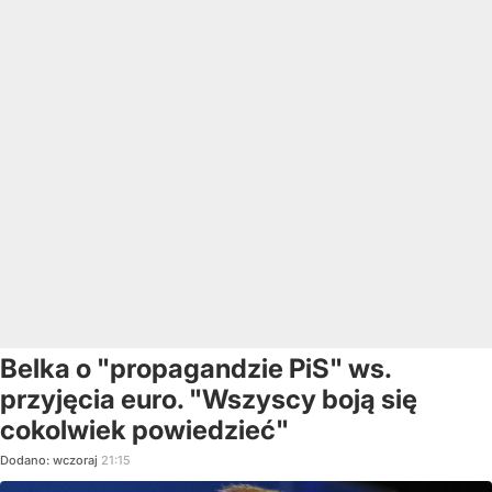
Belka o "propagandzie PiS" ws.
przyjęcia euro. "Wszyscy boją się
cokolwiek powiedzieć"
Dodano:
wczoraj
21:15