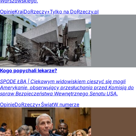
Warszawskiego.
Opinie
Kraj
DoRzeczy+
Tylko na DoRzeczy.pl
Kogo popychali lekarze?
SPODE ŁBA | Ciekawym widowiskiem cieszyć się mogli
Amerykanie, obserwujący przesłuchania przed Komisją do
spraw Bezpieczeństwa Wewnętrznego Senatu USA.
Opinie
DoRzeczy+
Świat
W numerze