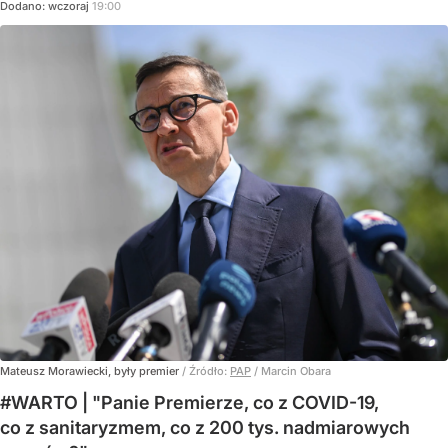
Dodano:
wczoraj
19:00
Mateusz Morawiecki, były premier
/ Źródło:
PAP
/
Marcin Obara
#WARTO | "Panie Premierze, co z COVID-19,
co z sanitaryzmem, co z 200 tys. nadmiarowych