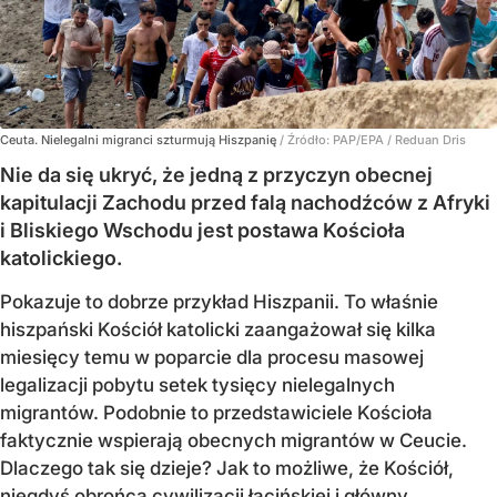
Ceuta. Nielegalni migranci szturmują Hiszpanię
/ Źródło:
PAP/EPA
/
Reduan Dris
Nie da się ukryć, że jedną z przyczyn obecnej
kapitulacji Zachodu przed falą nachodźców z Afryki
i Bliskiego Wschodu jest postawa Kościoła
katolickiego.
Pokazuje to dobrze przykład Hiszpanii. To właśnie
hiszpański Kościół katolicki zaangażował się kilka
miesięcy temu w poparcie dla procesu masowej
legalizacji pobytu setek tysięcy nielegalnych
migrantów. Podobnie to przedstawiciele Kościoła
faktycznie wspierają obecnych migrantów w Ceucie.
Dlaczego tak się dzieje? Jak to możliwe, że Kościół,
niegdyś obrońca cywilizacji łacińskiej i główny