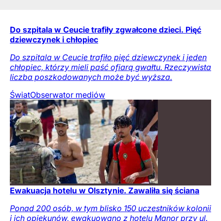
Do szpitala w Ceucie trafiły zgwałcone dzieci. Pięć
dziewczynek i chłopiec
Do szpitala w Ceucie trafiło pięć dziewczynek i jeden
chłopiec, którzy mieli paść ofiarą gwałtu. Rzeczywista
liczba poszkodowanych może być wyższa.
Świat
Obserwator mediów
Ewakuacja hotelu w Olsztynie. Zawaliła się ściana
Ponad 200 osób, w tym blisko 150 uczestników kolonii
i ich opiekunów, ewakuowano z hotelu Manor przy ul.