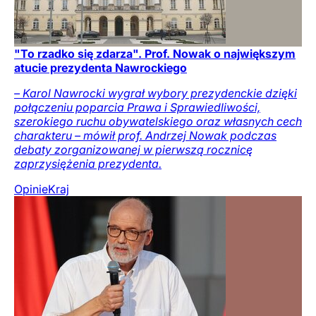
"To rzadko się zdarza". Prof. Nowak o największym
atucie prezydenta Nawrockiego
– Karol Nawrocki wygrał wybory prezydenckie dzięki
połączeniu poparcia Prawa i Sprawiedliwości,
szerokiego ruchu obywatelskiego oraz własnych cech
charakteru – mówił prof. Andrzej Nowak podczas
debaty zorganizowanej w pierwszą rocznicę
zaprzysiężenia prezydenta.
Opinie
Kraj