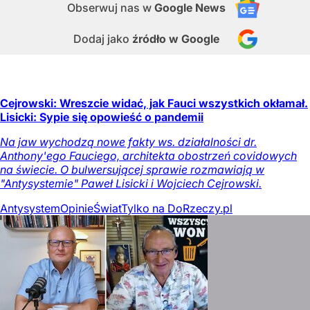
Obserwuj nas
w
Google News
Dodaj jako
źródło w Google
Cejrowski: Wreszcie widać, jak Fauci wszystkich okłamał.
Lisicki: Sypie się opowieść o pandemii
Na jaw wychodzą nowe fakty ws. działalności dr.
Anthony'ego Fauciego, architekta obostrzeń covidowych
na świecie. O bulwersującej sprawie rozmawiają w
"Antysystemie" Paweł Lisicki i Wojciech Cejrowski.
Antysystem
Opinie
Świat
Tylko na DoRzeczy.pl