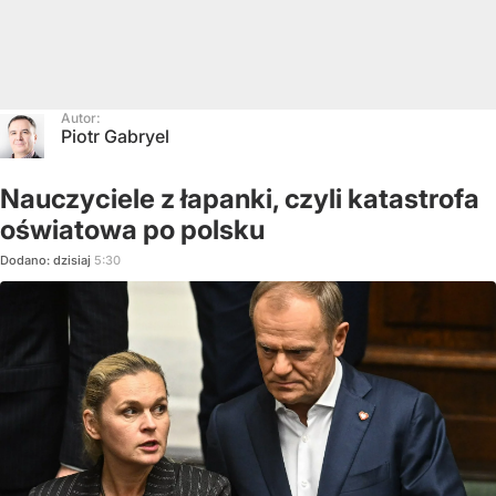
Autor:
Piotr Gabryel
Nauczyciele z łapanki, czyli katastrofa
oświatowa po polsku
Dodano:
dzisiaj
5:30