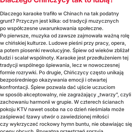
Dlaczego karaoke trafiło w Chinach na tak podatny
grunt? Przyczyn jest kilka: od tradycji muzycznych
po współczesne uwarunkowania społeczne.
Po pierwsze, muzyka od zawsze zajmowała ważną rolę
w chińskiej kulturze. Ludowe pieśni przy pracy, opera,
a potem piosenki rewolucyjne. Śpiew od wieków zbliżał
ludzi i scalał wspólnoty. Karaoke jest przedłużeniem tej
tradycji wspólnego śpiewania, lecz w nowoczesnej
formie rozrywki. Po drugie, Chińczycy często unikają
bezpośredniego okazywania emocji i otwartej
konfrontacji. Śpiew pozwala dać ujście uczuciom
w sposób akceptowalny, nie zagrażający „twarzy”, czyli
zachowaniu harmonii w grupie. W czterech ścianach
pokoju KTV nawet osoba na co dzień nieśmiała może
zaśpiewać łzawy utwór o zawiedzionej miłości
czy wykrzyczeć rockowy hymn buntu, nie obawiając się
oceny obcych. Prywatna przestrzeń sprzyja