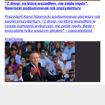
"Z drogi, na którą wszedłem, nie zejdę nigdy".
Nawrocki podsumowuje rok prezydentury
Prezydent Karol Nawrocki podsumowuje pierwszy rok
swojej prezydentury. "Z drogi, na którą wszedłem w
czasie kampanii wyborczej, nie zejdę nigdy. Będę i
pozostanę tylko waszym głosem" – zapowiedział.
Kraj
Opinie