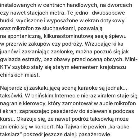
instalowanych w centrach handlowych, na dworcach
czy nawet stacjach metra. Te jedno- dwuosobowe
budki, wyciszone i wyposażone w ekran dotykowy
oraz mikrofon ze słuchawkami, pozwalają
na spontaniczną, kilkunastominutową sesję śpiewu
w przerwie zakupów czy podróży. Wrzucając kilka
juanów i zasłaniając zasłonkę, można poczuć się jak
gwiazda estrady, bez obawy przed oceną obcych. Mini-
KTV szybko stały się stałym elementem krajobrazu
chińskich miast.
Najbardziej zaskakującą sceną karaoke są jednak...
taksówki. W chińskim Internecie nieraz viralem staje się
nagranie kierowcy, który zamontował w aucie mikrofon
i ekran, zapraszając pasażerów do śpiewania podczas
kursu. Okazuje się, że nawet podróż taksówką może
zmienić się w koncert. Na Tajwanie pewien „karaoke
taksiarz” poszedł jeszcze dalej: pasażerowie