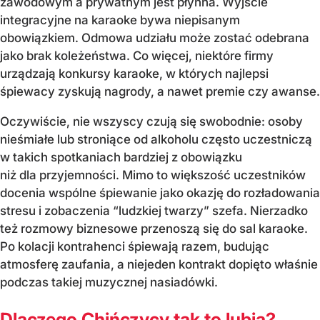
zawodowym a prywatnym jest płynna. Wyjście
integracyjne na karaoke bywa niepisanym
obowiązkiem. Odmowa udziału może zostać odebrana
jako brak koleżeństwa. Co więcej, niektóre firmy
urządzają konkursy karaoke, w których najlepsi
śpiewacy zyskują nagrody, a nawet premie czy awanse.
Oczywiście, nie wszyscy czują się swobodnie: osoby
nieśmiałe lub stroniące od alkoholu często uczestniczą
w takich spotkaniach bardziej z obowiązku
niż dla przyjemności. Mimo to większość uczestników
docenia wspólne śpiewanie jako okazję do rozładowania
stresu i zobaczenia “ludzkiej twarzy” szefa. Nierzadko
też rozmowy biznesowe przenoszą się do sal karaoke.
Po kolacji kontrahenci śpiewają razem, budując
atmosferę zaufania, a niejeden kontrakt dopięto właśnie
podczas takiej muzycznej nasiadówki.
Dlaczego Chińczycy tak to lubią?