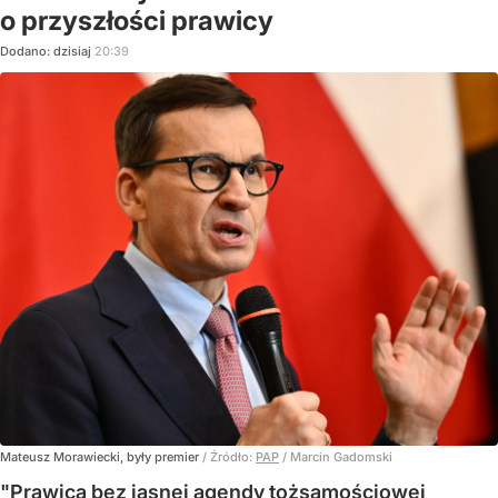
o przyszłości prawicy
Dodano:
dzisiaj
20:39
Mateusz Morawiecki, były premier
/ Źródło:
PAP
/
Marcin Gadomski
"Prawica bez jasnej agendy tożsamościowej