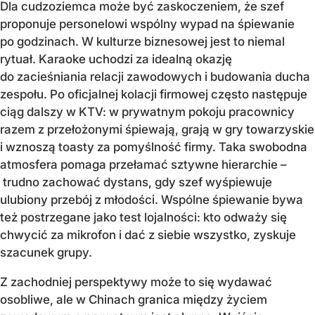
Dla cudzoziemca może być zaskoczeniem, że szef
proponuje personelowi wspólny wypad na śpiewanie
po godzinach. W kulturze biznesowej jest to niemal
rytuał. Karaoke uchodzi za idealną okazję
do zacieśniania relacji zawodowych i budowania ducha
zespołu. Po oficjalnej kolacji firmowej często następuje
ciąg dalszy w KTV: w prywatnym pokoju pracownicy
razem z przełożonymi śpiewają, grają w gry towarzyskie
i wznoszą toasty za pomyślność firmy. Taka swobodna
atmosfera pomaga przełamać sztywne hierarchie –
trudno zachować dystans, gdy szef wyśpiewuje
ulubiony przebój z młodości. Wspólne śpiewanie bywa
też postrzegane jako test lojalności: kto odważy się
chwycić za mikrofon i dać z siebie wszystko, zyskuje
szacunek grupy.
Z zachodniej perspektywy może to się wydawać
osobliwe, ale w Chinach granica między życiem