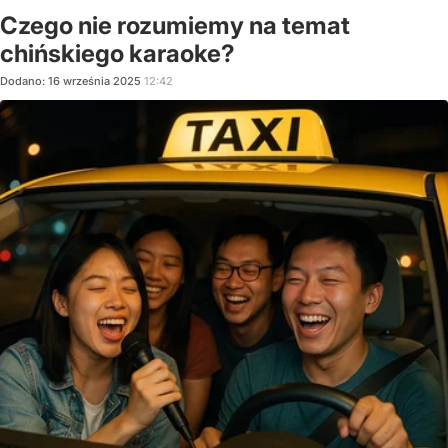
Czego nie rozumiemy na temat
chińskiego karaoke?
Dodano:
16
września
2025
12:42