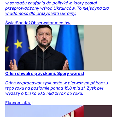
w sondażu zaufania do polityków, który został
przeprowadzony wśród Ukraińców. To niejedyna zła
wiadomość dla prezydenta Ukrainy.
Świat
Sondaż
Obserwator mediów
Orlen chwali się zyskami. Spory wzrost
Orlen wypracował zysk netto w pierwszym półroczu
tego roku na poziomie ponad 15,8 mld zł. Zysk był
wyższy o blisko 10,2 mld zł rok do roku.
Ekonomia
Kraj