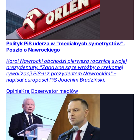
Polityk PiS uderza w "medialnych symetrystów".
Poszło o Nawrockiego
Karol Nawrocki obchodzi pierwszą rocznicę swojej
prezydentury. "Zabawne są te wróżby o rzekomej
rywalizacji PiS-u z prezydentem Nawrockim" –
napisał europoseł PiS Joachim Brudziński.
Opinie
Kraj
Obserwator mediów