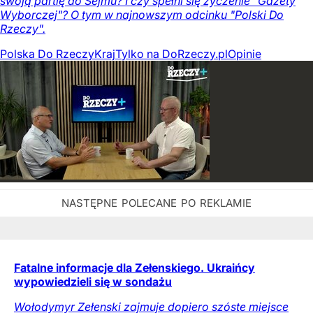
swoją partię do Sejmu? I czy spełni się życzenie "Gazety
Wyborczej"? O tym w najnowszym odcinku "Polski Do
Rzeczy".
Polska Do Rzeczy
Kraj
Tylko na DoRzeczy.pl
Opinie
Fatalne informacje dla Zełenskiego. Ukraińcy
wypowiedzieli się w sondażu
Wołodymyr Zełenski zajmuje dopiero szóste miejsce