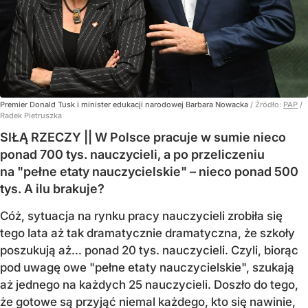
Premier Donald Tusk i minister edukacji narodowej Barbara Nowacka
/ Źródło:
PAP
/
Radek Pietruszka
SIŁĄ RZECZY || W Polsce pracuje w sumie nieco
ponad 700 tys. nauczycieli, a po przeliczeniu
na "pełne etaty nauczycielskie" – nieco ponad 500
tys. A ilu brakuje?
Cóż, sytuacja na rynku pracy nauczycieli zrobiła się
tego lata aż tak dramatycznie dramatyczna, że szkoły
poszukują aż… ponad 20 tys. nauczycieli. Czyli, biorąc
pod uwagę owe "pełne etaty nauczycielskie", szukają
aż jednego na każdych 25 nauczycieli. Doszło do tego,
że gotowe są przyjąć niemal każdego, kto się nawinie,