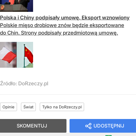
Polska i Chiny podpisały umowę. Eksport wznowiony
Polskie mięso drobiowe znów będzie eksportowane
do Chin. Strony podpisały przedmiotową umowę.
Źródło:
DoRzeczy.pl
Opinie
Świat
Tylko na DoRzeczy.pl
SKOMENTUJ
UDOSTĘPNIJ