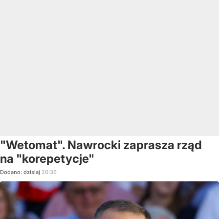
"Wetomat". Nawrocki zaprasza rząd
na "korepetycje"
Dodano:
dzisiaj
20:36