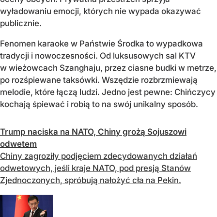
wyładowaniu emocji, których nie wypada okazywać
publicznie.
Fenomen karaoke w Państwie Środka to wypadkowa
tradycji i nowoczesności. Od luksusowych sal KTV
w wieżowcach Szanghaju, przez ciasne budki w metrze,
po rozśpiewane taksówki. Wszędzie rozbrzmiewają
melodie, które łączą ludzi. Jedno jest pewne: Chińczycy
kochają śpiewać i robią to na swój unikalny sposób.
Trump naciska na NATO, Chiny grożą Sojuszowi
odwetem
Chiny zagroziły podjęciem zdecydowanych działań
odwetowych, jeśli kraje NATO, pod presją Stanów
Zjednoczonych, spróbują nałożyć cła na Pekin.