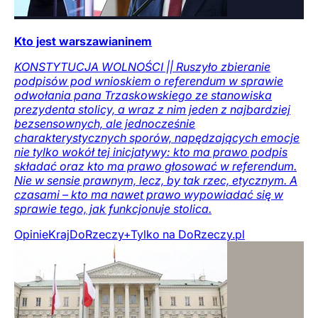
Kto jest warszawianinem
KONSTYTUCJA WOLNOŚCI || Ruszyło zbieranie
podpisów pod wnioskiem o referendum w sprawie
odwołania pana Trzaskowskiego ze stanowiska
prezydenta stolicy, a wraz z nim jeden z najbardziej
bezsensownych, ale jednocześnie
charakterystycznych sporów, napędzających emocje
nie tylko wokół tej inicjatywy: kto ma prawo podpis
składać oraz kto ma prawo głosować w referendum.
Nie w sensie prawnym, lecz, by tak rzec, etycznym. A
czasami – kto ma nawet prawo wypowiadać się w
sprawie tego, jak funkcjonuje stolica.
Opinie
Kraj
DoRzeczy+
Tylko na DoRzeczy.pl