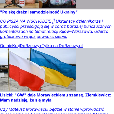
"Polskę drażni samodzielność Ukrainy"
CO PISZĄ NA WSCHODZIE || Ukraińscy dziennikarze i
publicyści prześcigają się w coraz bardziej buńczucznych
komentarzach na temat relacji Kijów-Warszawa. Uderza
groteskowa wręcz pewność siebie.
Opinie
Kraj
DoRzeczy+
Tylko na DoRzeczy.pl
Lisicki: "GW" daje Morawieckiemu szansę. Ziemkiewicz:
Mam nadzieję, że się mylą
Czy Mateusz Morawiecki będzie w stanie wprowadzić