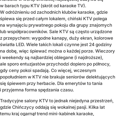
w barach typu KTV (skrót od karaoke TV).
W odróżnieniu od zachodnich klubów karaoke, gdzie
śpiewa się przed całym lokalem, chiński KTV polega
na wynajęciu prywatnego pokoju dla grupy znajomych
lub współpracowników. Sale KTV są często urządzone
z przepychem: wygodne kanapy, duży ekran, kolorowe
światła LED. Wiele takich lokali czynne jest 24 godziny
na dobę, więc śpiewać można o każdej porze. Wieczory
i weekendy są najbardziej oblegane (i najdroższe),
ale sporo entuzjastów przychodzi dopiero po północy,
gdy ceny pokoi spadają. Co więcej, wczesnym
popołudniem w KTV nie brakuje seniorów delektujących
się śpiewem przy herbacie. Dla emerytów to tania
i przyjemna forma spędzania czasu.
Tradycyjne salony KTV to jednak niejedyna przestrzeń,
gdzie Chińczycy oddają się wokalnej pasji. Kilka lat
temu kraj ogarnął trend mini-kabinek karaoke,