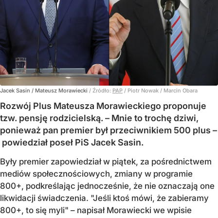
Jacek Sasin / Mateusz Morawiecki
/ Źródło:
PAP
/
Piotr Nowak / Marcin Obara
Rozwój Plus Mateusza Morawieckiego proponuje
tzw. pensję rodzicielską. – Mnie to trochę dziwi,
ponieważ pan premier był przeciwnikiem 500 plus –
powiedział poseł PiS Jacek Sasin.
Były premier zapowiedział w piątek, za pośrednictwem
mediów społecznościowych, zmiany w programie
800+, podkreślając jednocześnie, że nie oznaczają one
likwidacji świadczenia. "Jeśli ktoś mówi, że zabieramy
800+, to się myli" – napisał Morawiecki we wpisie