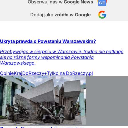
Obserwuj nas
w
Google News
Dodaj jako
źródło w Google
Ukryta prawda o Powstaniu Warszawskim?
Przebywając w sierpniu w Warszawie, trudno nie natknąć
się na różne formy wspominania Powstania
Warszawskiego.
Opinie
Kraj
DoRzeczy+
Tylko na DoRzeczy.pl