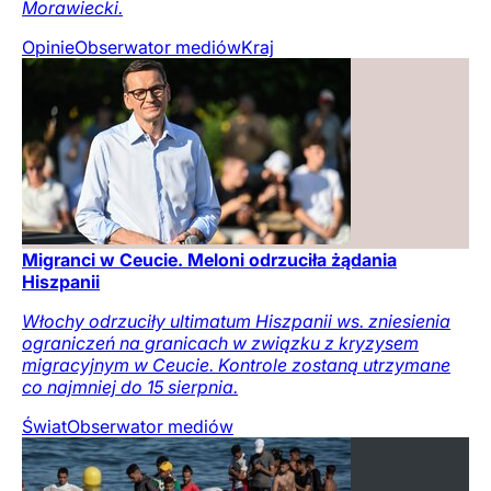
Morawiecki.
Opinie
Obserwator mediów
Kraj
Migranci w Ceucie. Meloni odrzuciła żądania
Hiszpanii
Włochy odrzuciły ultimatum Hiszpanii ws. zniesienia
ograniczeń na granicach w związku z kryzysem
migracyjnym w Ceucie. Kontrole zostaną utrzymane
co najmniej do 15 sierpnia.
Świat
Obserwator mediów