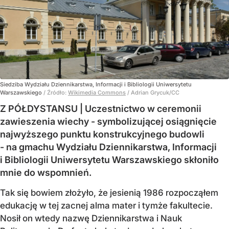
Siedziba Wydziału Dziennikarstwa, Informacji i Bibliologii Uniwersytetu
Warszawskiego
/ Źródło:
Wikimedia Commons
/
Adrian Grycuk/CC
Z PÓŁDYSTANSU | Uczestnictwo w ceremonii
zawieszenia wiechy - symbolizującej osiągnięcie
najwyższego punktu konstrukcyjnego budowli
- na gmachu Wydziału Dziennikarstwa, Informacji
i Bibliologii Uniwersytetu Warszawskiego skłoniło
mnie do wspomnień.
Tak się bowiem złożyło, że jesienią 1986 rozpocząłem
edukację w tej zacnej alma mater i tymże fakultecie.
Nosił on wtedy nazwę Dziennikarstwa i Nauk