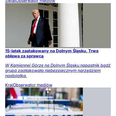
Świat
Obserwator mediów
15-latek zaatakowany na Dolnym Śląsku. Trwa
obława za sprawcą
W Kamiennej Górze na Dolnym Śląsku napastnik bądź
grupa zaatakowała niebezpiecznym narzędziem
nastolatka.
Kraj
Obserwator mediów