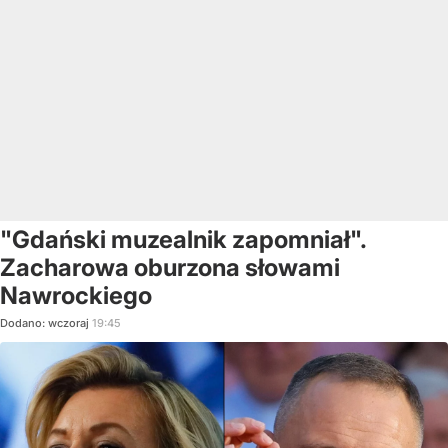
"Gdański muzealnik zapomniał".
Zacharowa oburzona słowami
Nawrockiego
Dodano:
wczoraj
19:45