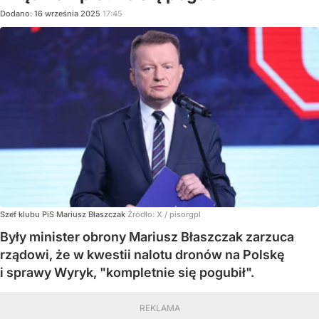
Dodano:
16
września
2025
17:45
Szef klubu PiS Mariusz Błaszczak
Źródło:
X
/
pisorgpl
Były minister obrony Mariusz Błaszczak zarzuca
rządowi, że w kwestii nalotu dronów na Polskę
i sprawy Wyryk, "kompletnie się pogubił".