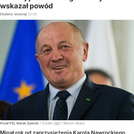
wskazał powód
Dodano:
wczoraj
20:08
Poseł PSL Marek Sawicki
/ Źródło:
PAP
/
Marcin Obara
Minął rok od zaprzysiężenia Karola Nawrockiego