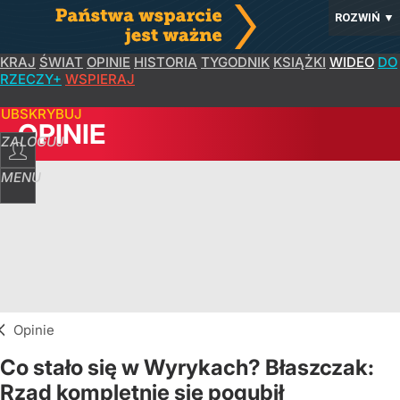
ROZWIŃ
▼
KRAJ
ŚWIAT
OPINIE
HISTORIA
TYGODNIK
KSIĄŻKI
WIDEO
DO
RZECZY+
WSPIERAJ
SUBSKRYBUJ
OPINIE
ZALOGUJ
MENU
Opinie
Co stało się w Wyrykach? Błaszczak:
Rząd kompletnie się pogubił