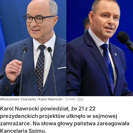
Włodzimierz Czarzasty i Karol Nawrocki
/ Źródło:
PAP
Karol Nawrocki powiedział, że 21 z 22
prezydenckich projektów utknęło w sejmowej
zamrażarce. Na słowa głowy państwa zareagowała
Kancelaria Sejmu.