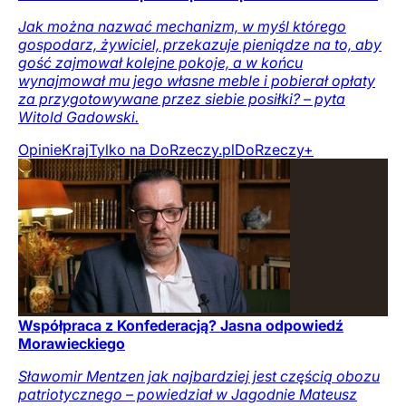
Jak można nazwać mechanizm, w myśl którego
gospodarz, żywiciel, przekazuje pieniądze na to, aby
gość zajmował kolejne pokoje, a w końcu
wynajmował mu jego własne meble i pobierał opłaty
za przygotowywane przez siebie posiłki? – pyta
Witold Gadowski.
Opinie
Kraj
Tylko na DoRzeczy.pl
DoRzeczy+
Współpraca z Konfederacją? Jasna odpowiedź
Morawieckiego
Sławomir Mentzen jak najbardziej jest częścią obozu
patriotycznego – powiedział w Jagodnie Mateusz