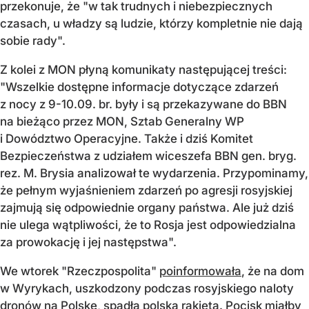
przekonuje, że "w tak trudnych i niebezpiecznych
czasach, u władzy są ludzie, którzy kompletnie nie dają
sobie rady".
Z kolei z MON płyną komunikaty następującej treści:
"Wszelkie dostępne informacje dotyczące zdarzeń
z nocy z 9-10.09. br. były i są przekazywane do BBN
na bieżąco przez MON, Sztab Generalny WP
i Dowództwo Operacyjne. Także i dziś Komitet
Bezpieczeństwa z udziałem wiceszefa BBN gen. bryg.
rez. M. Brysia analizował te wydarzenia. Przypominamy,
że pełnym wyjaśnieniem zdarzeń po agresji rosyjskiej
zajmują się odpowiednie organy państwa. Ale już dziś
nie ulega wątpliwości, że to Rosja jest odpowiedzialna
za prowokację i jej następstwa".
We wtorek "Rzeczpospolita"
poinformowała
, że na dom
w Wyrykach, uszkodzony podczas rosyjskiego naloty
dronów na Polskę, spadła polska rakieta. Pocisk miałby