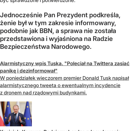
być sprawdzone i potwierdzone.
Jednocześnie Pan Prezydent podkreśla,
że
nie był w tym zakresie informowany
,
podobnie jak BBN, a sprawa nie została
przedstawiona i wyjaśniona na Radzie
Bezpieczeństwa Narodowego.
Alarmistyczny wpis Tuska. "Poleciał na Twittera zasiać
panikę i dezinformował"
W poniedziałek wieczorem premier Donald Tusk napisał
alarmistycznego tweeta o ewentualnym incydencie
z dronem nad rządowymi budynkami.