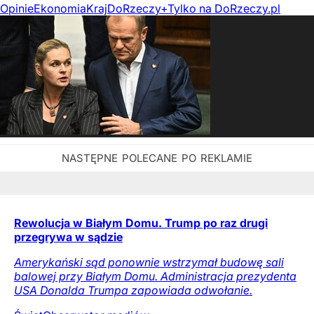
Opinie
Ekonomia
Kraj
DoRzeczy+
Tylko na DoRzeczy.pl
Rewolucja w Białym Domu. Trump po raz drugi
przegrywa w sądzie
Amerykański sąd ponownie wstrzymał budowę sali
balowej przy Białym Domu. Administracja prezydenta
USA Donalda Trumpa zapowiada odwołanie.