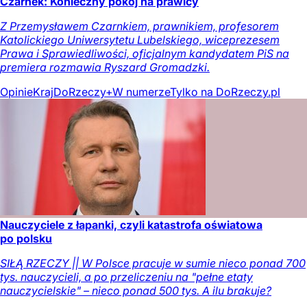
Czarnek: Konieczny pokój na prawicy
Z Przemysławem Czarnkiem, prawnikiem, profesorem
Katolickiego Uniwersytetu Lubelskiego, wiceprezesem
Prawa i Sprawiedliwości, oficjalnym kandydatem PiS na
premiera rozmawia Ryszard Gromadzki.
Opinie
Kraj
DoRzeczy+
W numerze
Tylko na DoRzeczy.pl
Nauczyciele z łapanki, czyli katastrofa oświatowa
po polsku
SIŁĄ RZECZY || W Polsce pracuje w sumie nieco ponad 700
tys. nauczycieli, a po przeliczeniu na "pełne etaty
nauczycielskie" – nieco ponad 500 tys. A ilu brakuje?