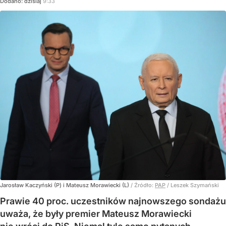
Dodano:
dzisiaj
9:33
Jarosław Kaczyński (P) i Mateusz Morawiecki (L)
/ Źródło:
PAP
/
Leszek Szymański
Prawie 40 proc. uczestników najnowszego sondażu
uważa, że były premier Mateusz Morawiecki