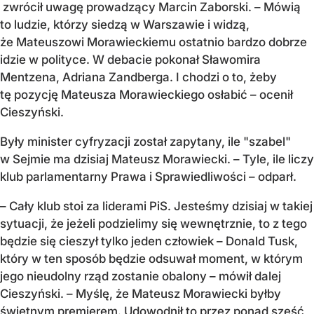
zwrócił uwagę prowadzący Marcin Zaborski. – Mówią
to ludzie, którzy siedzą w Warszawie i widzą,
że Mateuszowi Morawieckiemu ostatnio bardzo dobrze
idzie w polityce. W debacie pokonał Sławomira
Mentzena, Adriana Zandberga. I chodzi o to, żeby
tę pozycję Mateusza Morawieckiego osłabić – ocenił
Cieszyński.
Były minister cyfryzacji został zapytany, ile "szabel"
w Sejmie ma dzisiaj Mateusz Morawiecki. – Tyle, ile liczy
klub parlamentarny Prawa i Sprawiedliwości – odparł.
– Cały klub stoi za liderami PiS. Jesteśmy dzisiaj w takiej
sytuacji, że jeżeli podzielimy się wewnętrznie, to z tego
będzie się cieszył tylko jeden człowiek – Donald Tusk,
który w ten sposób będzie odsuwał moment, w którym
jego nieudolny rząd zostanie obalony – mówił dalej
Cieszyński. – Myślę, że Mateusz Morawiecki byłby
świetnym premierem. Udowodnił to przez ponad sześć