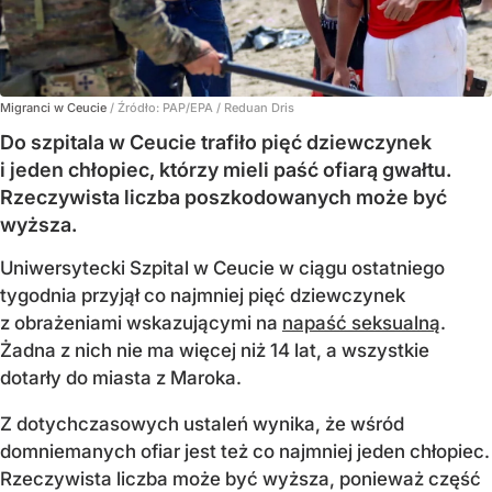
Migranci w Ceucie
/ Źródło:
PAP/EPA
/
Reduan Dris
Do szpitala w Ceucie trafiło pięć dziewczynek
i jeden chłopiec, którzy mieli paść ofiarą gwałtu.
Rzeczywista liczba poszkodowanych może być
wyższa.
Uniwersytecki Szpital w Ceucie w ciągu ostatniego
tygodnia przyjął co najmniej pięć dziewczynek
z obrażeniami wskazującymi na
napaść seksualną
.
Żadna z nich nie ma więcej niż 14 lat, a wszystkie
dotarły do miasta z Maroka.
Z dotychczasowych ustaleń wynika, że wśród
domniemanych ofiar jest też co najmniej jeden chłopiec.
Rzeczywista liczba może być wyższa, ponieważ część