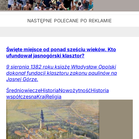
Święte miejsce od ponad sześciu wieków. Kto
ufundował jasnogórski klasztor?
9 sierpnia 1382 roku książę Władysław Opolski
dokonał fundacji klasztoru zakonu paulinów na
Jasnej Górze.
Średniowiecze
Historia
Nowożytność
Historia
współczesna
Kraj
Religia