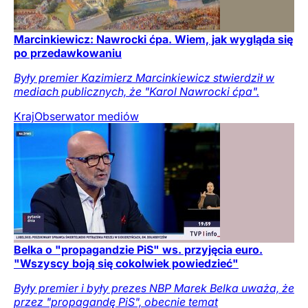
Marcinkiewicz: Nawrocki ćpa. Wiem, jak wygląda się
po przedawkowaniu
Były premier Kazimierz Marcinkiewicz stwierdził w
mediach publicznych, że "Karol Nawrocki ćpa".
Kraj
Obserwator mediów
Belka o "propagandzie PiS" ws. przyjęcia euro.
"Wszyscy boją się cokolwiek powiedzieć"
Były premier i były prezes NBP Marek Belka uważa, że
przez "propagandę PiS", obecnie temat