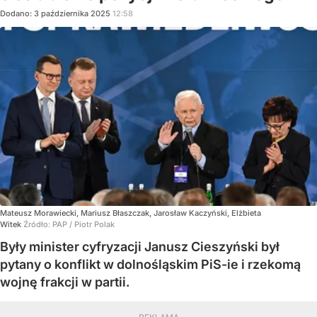
Dodano:
3
października
2025
12:58
Mateusz Morawiecki, Mariusz Błaszczak, Jarosław Kaczyński, Elżbieta
Witek
Źródło:
PAP
/
Piotr Polak
Były minister cyfryzacji Janusz Cieszyński był
pytany o konflikt w dolnośląskim PiS-ie i rzekomą
wojnę frakcji w partii.