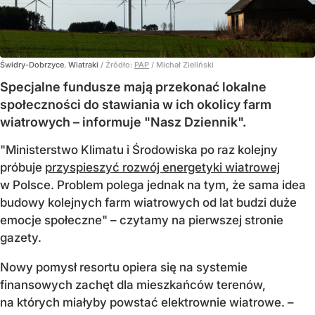
Świdry-Dobrzyce. Wiatraki
/ Źródło:
PAP
/
Michał Zieliński
Specjalne fundusze mają przekonać lokalne
społeczności do stawiania w ich okolicy farm
wiatrowych – informuje "Nasz Dziennik".
"Ministerstwo Klimatu i Środowiska po raz kolejny
próbuje
przyspieszyć rozwój energetyki wiatrowej
w Polsce. Problem polega jednak na tym, że sama idea
budowy kolejnych farm wiatrowych od lat budzi duże
emocje społeczne" – czytamy na pierwszej stronie
gazety.
Nowy pomysł resortu opiera się na systemie
finansowych zachęt dla mieszkańców terenów,
na których miałyby powstać elektrownie wiatrowe. –