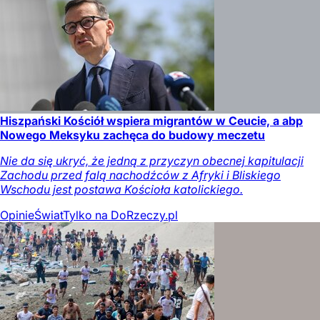
Hiszpański Kościół wspiera migrantów w Ceucie, a abp
Nowego Meksyku zachęca do budowy meczetu
Nie da się ukryć, że jedną z przyczyn obecnej kapitulacji
Zachodu przed falą nachodźców z Afryki i Bliskiego
Wschodu jest postawa Kościoła katolickiego.
Opinie
Świat
Tylko na DoRzeczy.pl