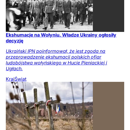
Ekshumacje na Wołyniu. Władze Ukrainy ogłosiły
decyzję
Ukraiński IPN poinformował, że jest zgoda na
przeprowadzenie ekshumacji polskich ofiar
ludobójstwa wołyńskiego w Hucie Pieniackiej i
Ugłach.
Kraj
Świat