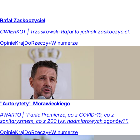
Rafał Zaskoczyciel
ĆWIERKOT | Trzaskowski Rafał to jednak zaskoczyciel.
Opinie
Kraj
DoRzeczy+
W numerze
"Autorytety" Morawieckiego
#WARTO | "Panie Premierze, co z COVID-19, co z
sanitaryzmem, co z 200 tys. nadmiarowych zgonów?".
Opinie
Kraj
DoRzeczy+
W numerze