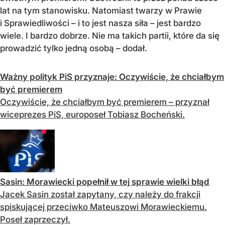
lat na tym stanowisku. Natomiast twarzy w Prawie
i Sprawiedliwości – i to jest nasza siła – jest bardzo
wiele. I bardzo dobrze. Nie ma takich partii, które da się
prowadzić tylko jedną osobą – dodał.
Ważny polityk PiS przyznaje: Oczywiście, że chciałbym
być premierem
Oczywiście, że chciałbym być premierem – przyznał
wiceprezes PiS, europoseł Tobiasz Bocheński.
Sasin: Morawiecki popełnił w tej sprawie wielki błąd
Jacek Sasin został zapytany, czy należy do frakcji
spiskującej przeciwko Mateuszowi Morawieckiemu.
Poseł zaprzeczył.