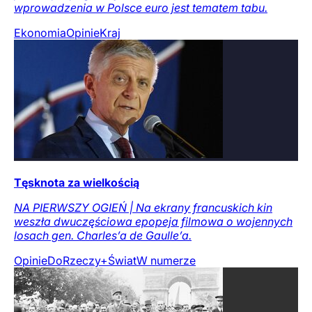
wprowadzenia w Polsce euro jest tematem tabu.
Ekonomia
Opinie
Kraj
Tęsknota za wielkością
NA PIERWSZY OGIEŃ | Na ekrany francuskich kin
weszła dwuczęściowa epopeja filmowa o wojennych
losach gen. Charles’a de Gaulle’a.
Opinie
DoRzeczy+
Świat
W numerze