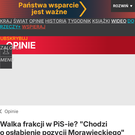
ROZWIŃ
▼
KRAJ
ŚWIAT
OPINIE
HISTORIA
TYGODNIK
KSIĄŻKI
WIDEO
DO
RZECZY+
WSPIERAJ
SUBSKRYBUJ
OPINIE
ZALOGUJ
MENU
Opinie
Walka frakcji w PiS-ie? "Chodzi
o osłabienie pozycji Morawieckiego"