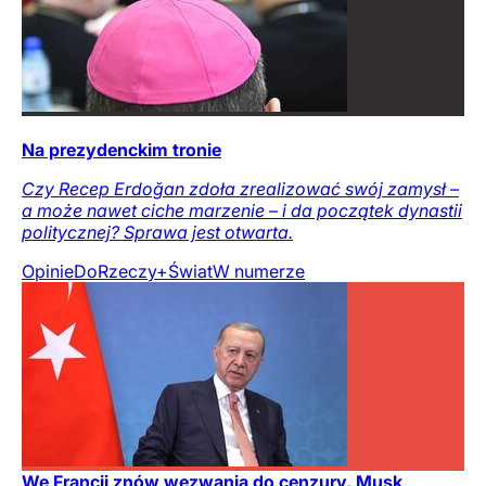
Na prezydenckim tronie
Czy Recep Erdoğan zdoła zrealizować swój zamysł –
a może nawet ciche marzenie – i da początek dynastii
politycznej? Sprawa jest otwarta.
Opinie
DoRzeczy+
Świat
W numerze
We Francji znów wezwania do cenzury. Musk