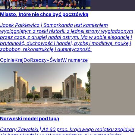
Miasto, które nie chce być pocztówką
Jacek Pałkiewicz | Samarkanda jest kamieniem
wyciągniętym z rzeki historii: z jednej strony wygładzonym
przez czas, z drugiej nadal ostrym. Ma w sobie elegancję i
brutalność, duchowość i handel, pychę i modlitwę, naukę i
zabobon, rekonstrukcję i autentyczność.
Opinie
Kraj
DoRzeczy+
Świat
W numerze
Norweski model pod lupą
Cezary Zawalski | Aż 60 proc. krajowego majątku znajduje