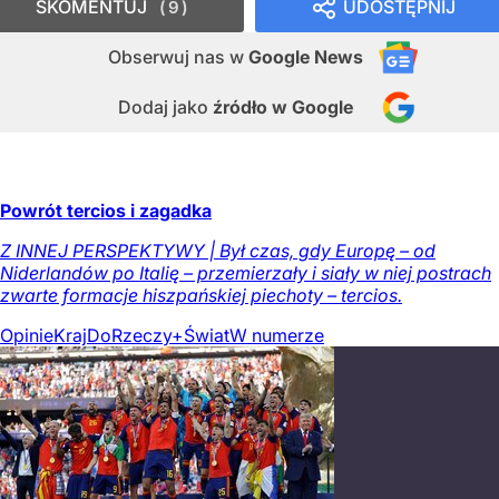
SKOMENTUJ
UDOSTĘPNIJ
9
Obserwuj nas
w
Google News
Dodaj jako
źródło w Google
Powrót tercios i zagadka
Z INNEJ PERSPEKTYWY | Był czas, gdy Europę – od
Niderlandów po Italię – przemierzały i siały w niej postrach
zwarte formacje hiszpańskiej piechoty – tercios.
Opinie
Kraj
DoRzeczy+
Świat
W numerze