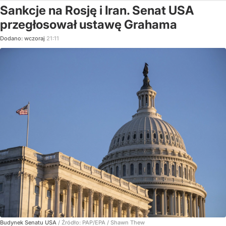
Sankcje na Rosję i Iran. Senat USA
przegłosował ustawę Grahama
Dodano:
wczoraj
21:11
Budynek Senatu USA
/ Źródło:
PAP/EPA
/
Shawn Thew