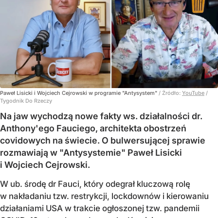
Paweł Lisicki i Wojciech Cejrowski w programie "Antysystem"
/ Źródło:
YouTube
/
Tygodnik Do Rzeczy
Na jaw wychodzą nowe fakty ws. działalności dr.
Anthony'ego Fauciego, architekta obostrzeń
covidowych na świecie. O bulwersującej sprawie
rozmawiają w "Antysystemie" Paweł Lisicki
i Wojciech Cejrowski.
W ub. środę dr Fauci, który odegrał kluczową rolę
w nakładaniu tzw. restrykcji, lockdownów i kierowaniu
działaniami USA w trakcie ogłoszonej tzw. pandemii