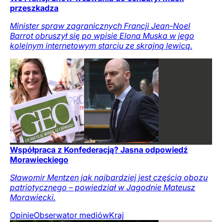
przeszkadza
Minister spraw zagranicznych Francji Jean-Noel
Barrot obruszył się po wpisie Elona Muska w jego
kolejnym internetowym starciu ze skrajną lewicą.
Współpraca z Konfederacją? Jasna odpowiedź
Morawieckiego
Sławomir Mentzen jak najbardziej jest częścią obozu
patriotycznego – powiedział w Jagodnie Mateusz
Morawiecki.
Opinie
Obserwator mediów
Kraj