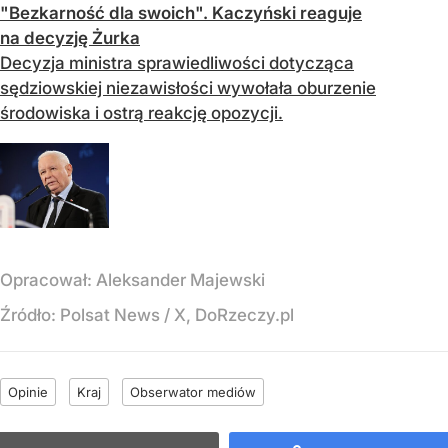
"Bezkarność dla swoich". Kaczyński reaguje
na decyzję Żurka
Decyzja ministra sprawiedliwości dotycząca
sędziowskiej niezawisłości wywołała oburzenie
środowiska i ostrą reakcję opozycji.
Opracował:
Aleksander Majewski
Źródło:
Polsat News
/
X, DoRzeczy.pl
Opinie
Kraj
Obserwator mediów