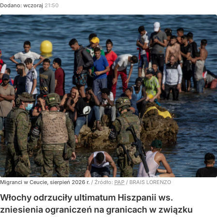
Dodano:
wczoraj
21:50
Migranci w Ceucie, sierpień 2026 r.
/ Źródło:
PAP
/
BRAIS LORENZO
Włochy odrzuciły ultimatum Hiszpanii ws.
zniesienia ograniczeń na granicach w związku