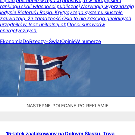
się bezpośrednio w rękach państwa, a w europejskim
rankingu skali własności publicznej Norwegię wyprzedzają
jedynie Białoruś i Rosja. Krytycy tego systemu słusznie
zauważają, że zamożność Oslo to nie zasługa genialnych
urzędników, lecz unikalnej obfitości surowców
energetycznych.
Ekonomia
DoRzeczy+
Świat
Opinie
W numerze
15-latek zaatakowany na Dolnym Śląsku. Trwa