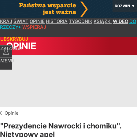
ROZWIŃ
▼
KRAJ
ŚWIAT
OPINIE
HISTORIA
TYGODNIK
KSIĄŻKI
WIDEO
DO
RZECZY+
WSPIERAJ
SUBSKRYBUJ
OPINIE
ZALOGUJ
MENU
Opinie
"Prezydencie Nawrocki i chomiku".
Nietypowy apel