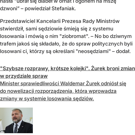
hasła "ubrał się diabeł w ornat i ogonem na mszę
dzwoni” – powiedział Stefaniak.
Przedstawiciel Kancelarii Prezesa Rady Ministrów
stwierdził, sami sędziowie śmieją się z systemu
losowania i mówią o nim "ziobromat". – No bo dziwnym
trafem jakoś się składało, że do spraw politycznych byli
losowani ci, którzy są określani "neosędziami" – dodał.
"Szybsze rozprawy, krótsze kolejki". Żurek broni zmian
w przydziale spraw
Minister sprawiedliwości Waldemar Żurek odniósł się
do nowelizacji rozporządzenia, która wprowadza
zmiany w systemie losowania sędziów.