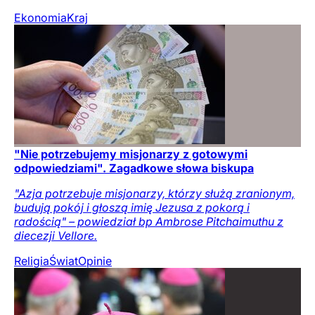
Ekonomia
Kraj
"Nie potrzebujemy misjonarzy z gotowymi
odpowiedziami". Zagadkowe słowa biskupa
"Azja potrzebuje misjonarzy, którzy służą zranionym,
budują pokój i głoszą imię Jezusa z pokorą i
radością" – powiedział bp Ambrose Pitchaimuthu z
diecezji Vellore.
Religia
Świat
Opinie