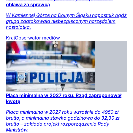
obława za sprawcą
W Kamiennej Górze na Dolnym Śląsku napastnik bądź
grupa zaatakowała niebezpiecznym narzędziem
nastolatka.
Kraj
Obserwator mediów
Płaca minimalna w 2027 roku. Rząd zaproponował
kwotę
Płaca minimalna w 2027 roku wzrośnie do 4950 zł
brutto, a minimalna stawka godzinowa do 32,30 zł
brutto – zakłada projekt rozporządzenia Rady
Ministrów.