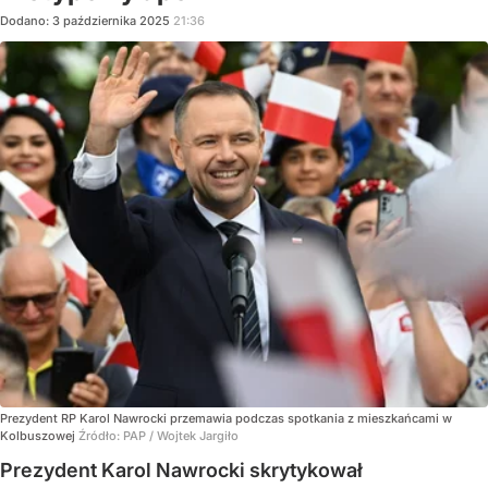
Dodano:
3
października
2025
21:36
Prezydent RP Karol Nawrocki przemawia podczas spotkania z mieszkańcami w
Kolbuszowej
Źródło:
PAP
/
Wojtek Jargiło
Prezydent Karol Nawrocki skrytykował