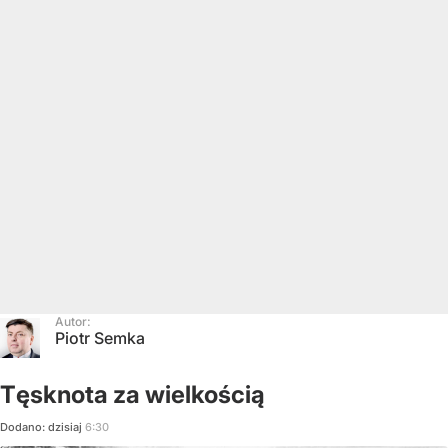
Autor:
Piotr Semka
Tęsknota za wielkością
Dodano:
dzisiaj
6:30