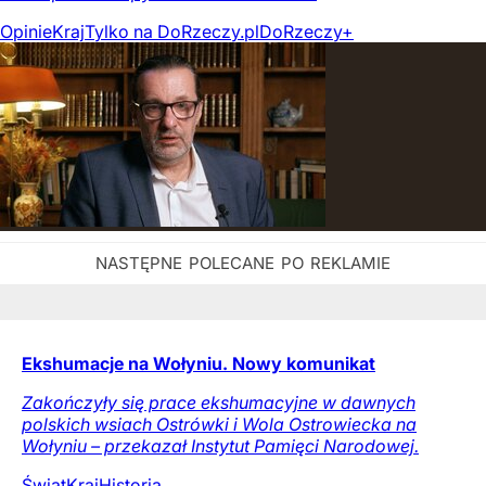
Opinie
Kraj
Tylko na DoRzeczy.pl
DoRzeczy+
Ekshumacje na Wołyniu. Nowy komunikat
Zakończyły się prace ekshumacyjne w dawnych
polskich wsiach Ostrówki i Wola Ostrowiecka na
Wołyniu – przekazał Instytut Pamięci Narodowej.
Świat
Kraj
Historia