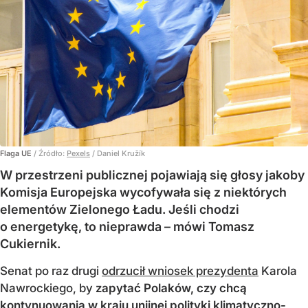
Flaga UE
/ Źródło:
Pexels
/
Daniel Kružík
W przestrzeni publicznej pojawiają się głosy jakoby
Komisja Europejska wycofywała się z niektórych
elementów Zielonego Ładu. Jeśli chodzi
o energetykę, to nieprawda – mówi Tomasz
Cukiernik.
Senat po raz drugi
odrzucił wniosek prezydenta
Karola
Nawrockiego, by
zapytać Polaków, czy chcą
kontynuowania w kraju unijnej polityki klimatyczno-