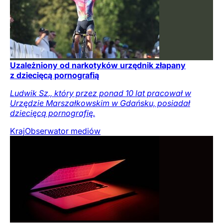
Uzależniony od narkotyków urzędnik złapany
z dziecięcą pornografią
Ludwik Sz., który przez ponad 10 lat pracował w
Urzędzie Marszałkowskim w Gdańsku, posiadał
dziecięcą pornografię.
Kraj
Obserwator mediów