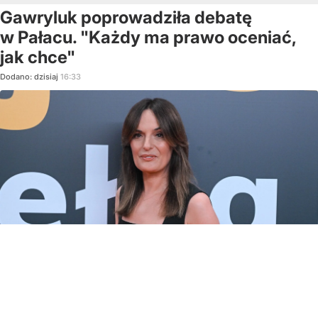
Gawryluk poprowadziła debatę
w Pałacu. "Każdy ma prawo oceniać,
jak chce"
Dodano:
dzisiaj
16:33