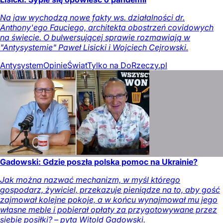
Na jaw wychodzą nowe fakty ws. działalności dr.
Anthony'ego Fauciego, architekta obostrzeń covidowych
na świecie. O bulwersującej sprawie rozmawiają w
"Antysystemie" Paweł Lisicki i Wojciech Cejrowski.
Antysystem
Opinie
Świat
Tylko na DoRzeczy.pl
Gadowski: Gdzie poszła polska pomoc na Ukrainie?
Jak można nazwać mechanizm, w myśl którego
gospodarz, żywiciel, przekazuje pieniądze na to, aby gość
zajmował kolejne pokoje, a w końcu wynajmował mu jego
własne meble i pobierał opłaty za przygotowywane przez
siebie posiłki? – pyta Witold Gadowski.