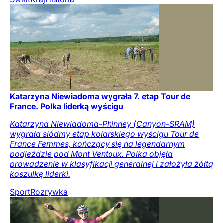
Katarzyna Niewiadoma wygrała 7. etap Tour de
France. Polka liderką wyścigu
Katarzyna Niewiadoma-Phinney (Canyon-SRAM)
wygrała siódmy etap kolarskiego wyścigu Tour de
France Femmes, kończący się na legendarnym
podjeździe pod Mont Ventoux. Polka objęła
prowadzenie w klasyfikacji generalnej i założyła żółtą
koszulkę liderki.
Sport
Rozrywka