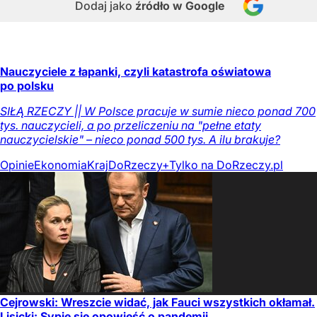
Dodaj jako
źródło w Google
Nauczyciele z łapanki, czyli katastrofa oświatowa
po polsku
SIŁĄ RZECZY || W Polsce pracuje w sumie nieco ponad 700
tys. nauczycieli, a po przeliczeniu na "pełne etaty
nauczycielskie" – nieco ponad 500 tys. A ilu brakuje?
Opinie
Ekonomia
Kraj
DoRzeczy+
Tylko na DoRzeczy.pl
Cejrowski: Wreszcie widać, jak Fauci wszystkich okłamał.
Lisicki: Sypie się opowieść o pandemii