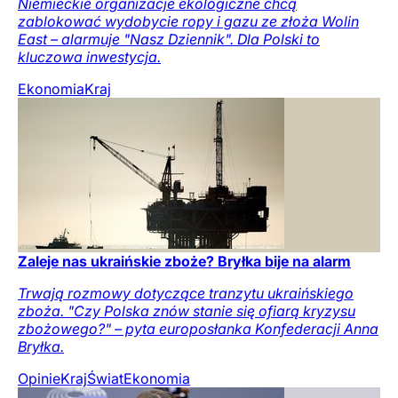
Niemieckie organizacje ekologiczne chcą
zablokować wydobycie ropy i gazu ze złoża Wolin
East – alarmuje "Nasz Dziennik". Dla Polski to
kluczowa inwestycja.
Ekonomia
Kraj
Zaleje nas ukraińskie zboże? Bryłka bije na alarm
Trwają rozmowy dotyczące tranzytu ukraińskiego
zboża. "Czy Polska znów stanie się ofiarą kryzysu
zbożowego?" – pyta europosłanka Konfederacji Anna
Bryłka.
Opinie
Kraj
Świat
Ekonomia