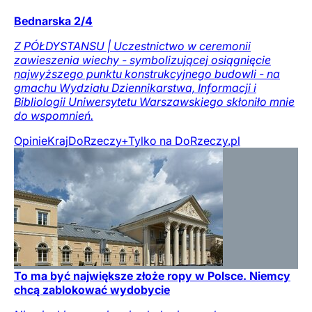
Bednarska 2/4
Z PÓŁDYSTANSU | Uczestnictwo w ceremonii
zawieszenia wiechy - symbolizującej osiągnięcie
najwyższego punktu konstrukcyjnego budowli - na
gmachu Wydziału Dziennikarstwa, Informacji i
Bibliologii Uniwersytetu Warszawskiego skłoniło mnie
do wspomnień.
Opinie
Kraj
DoRzeczy+
Tylko na DoRzeczy.pl
To ma być największe złoże ropy w Polsce. Niemcy
chcą zablokować wydobycie