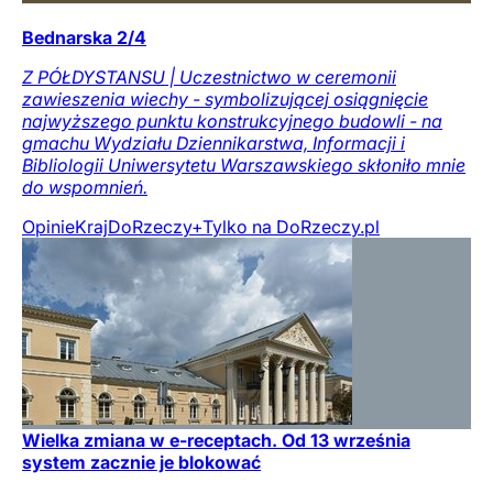
Bednarska 2/4
Z PÓŁDYSTANSU | Uczestnictwo w ceremonii
zawieszenia wiechy - symbolizującej osiągnięcie
najwyższego punktu konstrukcyjnego budowli - na
gmachu Wydziału Dziennikarstwa, Informacji i
Bibliologii Uniwersytetu Warszawskiego skłoniło mnie
do wspomnień.
Opinie
Kraj
DoRzeczy+
Tylko na DoRzeczy.pl
Wielka zmiana w e-receptach. Od 13 września
system zacznie je blokować