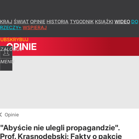
KRAJ
ŚWIAT
OPINIE
HISTORIA
TYGODNIK
KSIĄŻKI
WIDEO
DO
RZECZY+
WSPIERAJ
SUBSKRYBUJ
OPINIE
ZALOGUJ
MENU
Opinie
"Abyście nie ulegli propagandzie".
Prof. Krasnodębski: Fakty o pakcie