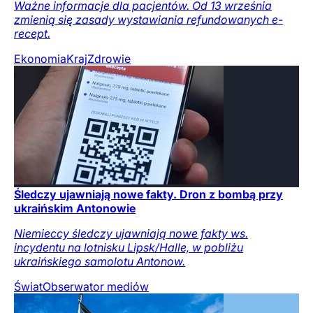
Ważne informacje dla pacjentów. Od 13 września
zmienią się zasady wystawiania refundowanych e-
recept.
Ekonomia
Kraj
Zdrowie
Śledczy ujawniają nowe fakty. Dron z bombą przy
ukraińskim Antonowie
Niemieccy śledczy ujawniają nowe fakty ws.
incydentu na lotnisku Lipsk/Halle, w pobliżu
ukraińskiego samolotu Antonow.
Świat
Obserwator mediów