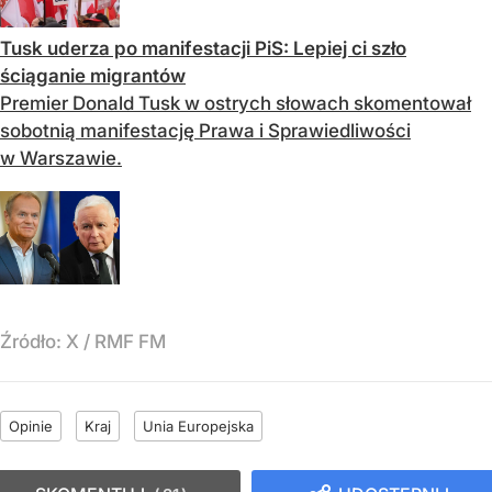
Tusk uderza po manifestacji PiS: Lepiej ci szło
ściąganie migrantów
Premier Donald Tusk w ostrych słowach skomentował
sobotnią manifestację Prawa i Sprawiedliwości
w Warszawie.
Źródło:
X
/
RMF FM
Opinie
Kraj
Unia Europejska