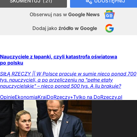
SKOMENTUJ
UDOSTĘPNIJ
21
Obserwuj nas
w
Google News
Dodaj jako
źródło w Google
Nauczyciele z łapanki, czyli katastrofa oświatowa
po polsku
SIŁĄ RZECZY || W Polsce pracuje w sumie nieco ponad 700
tys. nauczycieli, a po przeliczeniu na "pełne etaty
nauczycielskie" – nieco ponad 500 tys. A ilu brakuje?
Opinie
Ekonomia
Kraj
DoRzeczy+
Tylko na DoRzeczy.pl