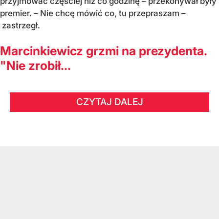
przyjmować częściej niż co godzinę – przekonywał były
premier. – Nie chcę mówić co, tu przepraszam –
zastrzegł.
Marcinkiewicz grzmi na prezydenta.
"Nie zrobił...
CZYTAJ DALEJ