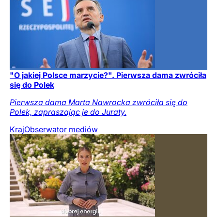
"O jakiej Polsce marzycie?". Pierwsza dama zwróciła
się do Polek
Pierwsza dama Marta Nawrocka zwróciła się do
Polek, zapraszając je do Juraty.
Kraj
Obserwator mediów