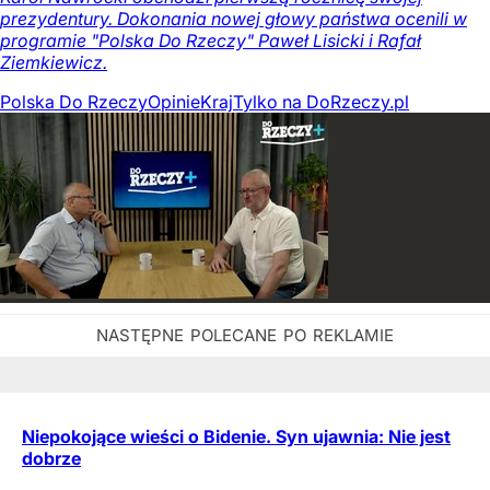
prezydentury. Dokonania nowej głowy państwa ocenili w
programie "Polska Do Rzeczy" Paweł Lisicki i Rafał
Ziemkiewicz.
Polska Do Rzeczy
Opinie
Kraj
Tylko na DoRzeczy.pl
Niepokojące wieści o Bidenie. Syn ujawnia: Nie jest
dobrze