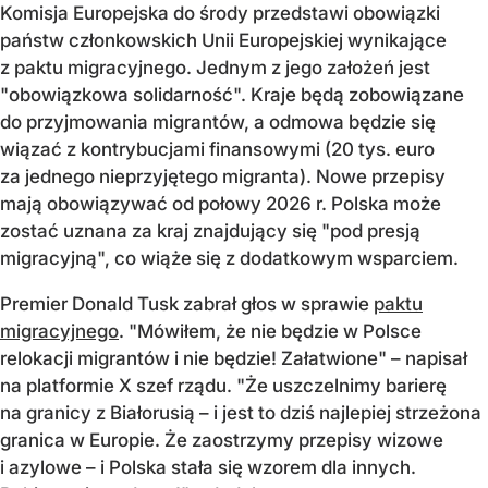
Komisja Europejska do środy przedstawi obowiązki
państw członkowskich Unii Europejskiej wynikające
z paktu migracyjnego. Jednym z jego założeń jest
"obowiązkowa solidarność". Kraje będą zobowiązane
do przyjmowania migrantów, a odmowa będzie się
wiązać z kontrybucjami finansowymi (20 tys. euro
za jednego nieprzyjętego migranta). Nowe przepisy
mają obowiązywać od połowy 2026 r. Polska może
zostać uznana za kraj znajdujący się "pod presją
migracyjną", co wiąże się z dodatkowym wsparciem.
Premier Donald Tusk zabrał głos w sprawie
paktu
migracyjnego
. "Mówiłem, że nie będzie w Polsce
relokacji migrantów i nie będzie! Załatwione" – napisał
na platformie X szef rządu. "Że uszczelnimy barierę
na granicy z Białorusią – i jest to dziś najlepiej strzeżona
granica w Europie. Że zaostrzymy przepisy wizowe
i azylowe – i Polska stała się wzorem dla innych.