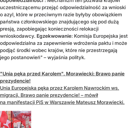
odpowiedzialności'
: Mechanizm ten pozwala krajowi
uczestniczącemu przejąć odpowiedzialność za wnioski
o azyl, które w przeciwnym razie byłyby obowiązkiem
państwa członkowskiego znajdującego się pod dużą
presją, zapobiegając konieczności relokacji
wnioskodawcy.
Egzekwowanie
: Komisja Europejska jest
odpowiedzialna za zapewnienie wdrożenia paktu i może
podjąć środki wobec krajów, które nie przestrzegają
jego postanowień" – wyjaśnia polityk.
"Unia pęka przed Karolem". Morawiecki: Brawo panie
prezydencie!
Unia Europejska pęka przez Karolem Nawrockim ws.
migracji. Brawo panie prezydencie! – mówił
na manifestacji PiS w Warszawie Mateusz Morawiecki.