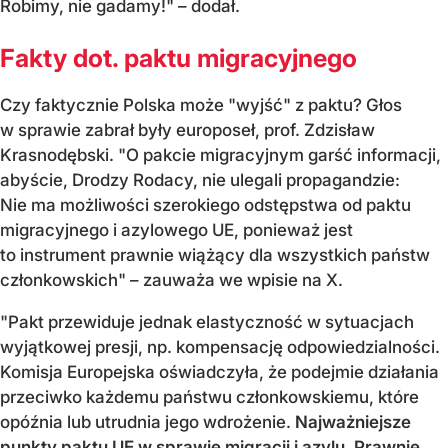
Robimy, nie gadamy!" – dodał.
Fakty dot. paktu migracyjnego
Czy faktycznie Polska może "wyjść" z paktu? Głos
w sprawie zabrał były europoseł, prof. Zdzisław
Krasnodębski. "O pakcie migracyjnym garść informacji,
abyście, Drodzy Rodacy, nie ulegali propagandzie:
Nie ma możliwości szerokiego odstępstwa od paktu
migracyjnego i azylowego UE, ponieważ jest
to instrument prawnie wiążący dla wszystkich państw
członkowskich" – zauważa we wpisie na X.
"Pakt przewiduje jednak elastyczność w sytuacjach
wyjątkowej presji, np. kompensację odpowiedzialności.
Komisja Europejska oświadczyła, że podejmie działania
przeciwko każdemu państwu członkowskiemu, które
opóźnia lub utrudnia jego wdrożenie.
Najważniejsze
punkty paktu UE w sprawie migracji i azylu.
Prawnie