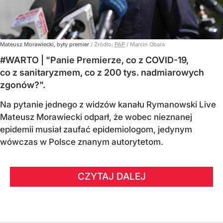
Mateusz Morawiecki, były premier
/ Źródło:
PAP
/
Marcin Obara
#WARTO | "Panie Premierze, co z COVID-19,
co z sanitaryzmem, co z 200 tys. nadmiarowych
zgonów?".
Na pytanie jednego z widzów kanału Rymanowski Live
Mateusz Morawiecki odparł, że wobec nieznanej
epidemii musiał zaufać epidemiologom, jedynym
wówczas w Polsce znanym autorytetom.
CZYTAJ DALEJ