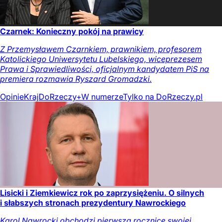
Czarnek: Konieczny pokój na prawicy
Z Przemysławem Czarnkiem, prawnikiem, profesorem
Katolickiego Uniwersytetu Lubelskiego, wiceprezesem
Prawa i Sprawiedliwości, oficjalnym kandydatem PiS na
premiera rozmawia Ryszard Gromadzki.
Opinie
Kraj
DoRzeczy+
W numerze
Tylko na DoRzeczy.pl
Lisicki i Ziemkiewicz rok po zaprzysiężeniu. O silnych
i słabszych stronach prezydentury Nawrockiego
Karol Nawrocki obchodzi pierwszą rocznicę swojej