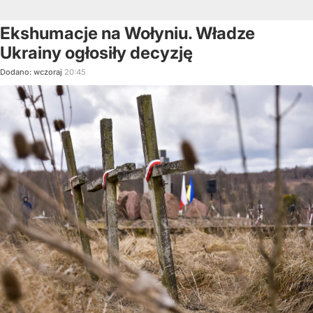
Ekshumacje na Wołyniu. Władze
Ukrainy ogłosiły decyzję
Dodano:
wczoraj
20:45