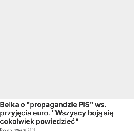
Belka o "propagandzie PiS" ws.
przyjęcia euro. "Wszyscy boją się
cokolwiek powiedzieć"
Dodano:
wczoraj
21:15