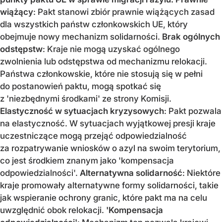
wiążący
: Pakt stanowi zbiór prawnie wiążących zasad
dla wszystkich państw członkowskich UE, który
obejmuje nowy mechanizm solidarności.
Brak ogólnych
odstępstw
: Kraje nie mogą uzyskać ogólnego
zwolnienia lub odstępstwa od mechanizmu relokacji.
Państwa członkowskie, które nie stosują się w pełni
do postanowień paktu, mogą spotkać się
z 'niezbędnymi środkami' ze strony Komisji.
Elastyczność w sytuacjach kryzysowych
: Pakt pozwala
na elastyczność. W sytuacjach wyjątkowej presji kraje
uczestniczące mogą przejąć odpowiedzialność
za rozpatrywanie wniosków o azyl na swoim terytorium,
co jest środkiem znanym jako 'kompensacja
odpowiedzialności'.
Alternatywna solidarność
: Niektóre
kraje promowały alternatywne formy solidarności, takie
jak wspieranie ochrony granic, które pakt ma na celu
uwzględnić obok relokacji.
'Kompensacja