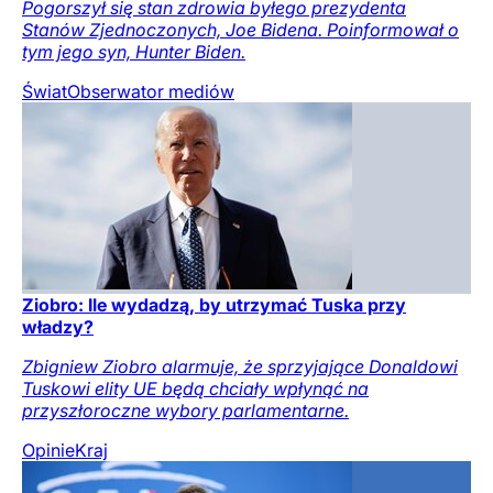
Pogorszył się stan zdrowia byłego prezydenta
Stanów Zjednoczonych, Joe Bidena. Poinformował o
tym jego syn, Hunter Biden.
Świat
Obserwator mediów
Ziobro: Ile wydadzą, by utrzymać Tuska przy
władzy?
Zbigniew Ziobro alarmuje, że sprzyjające Donaldowi
Tuskowi elity UE będą chciały wpłynąć na
przyszłoroczne wybory parlamentarne.
Opinie
Kraj