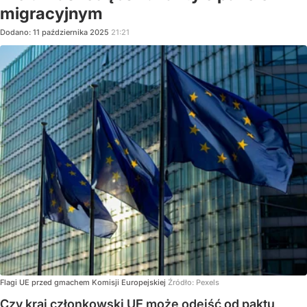
migracyjnym
Dodano:
11
października
2025
21:21
Flagi UE przed gmachem Komisji Europejskiej
Źródło:
Pexels
Czy kraj członkowski UE może odejść od paktu