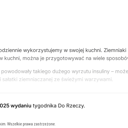
odziennie wykorzystujemy w swojej kuchni. Ziemniaki 
 kuchni, można je przygotowywać na wiele sposobów.
ie powodowały takiego dużego wyrzutu insuliny – moż
i sałatki ziemniaczanej ze świeżymi warzywami.
025 wydaniu
tygodnika Do Rzeczy
.
kim. Wszelkie prawa zastrzeżone.