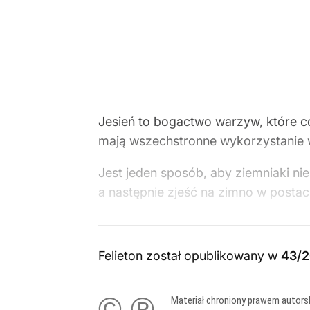
Jesień to bogactwo warzyw, które c
mają wszechstronne wykorzystanie w
Jest jeden sposób, aby ziemniaki n
a następnie zjeść na zimno w postac
Felieton został opublikowany w
43/2
© ℗
Materiał chroniony prawem autors