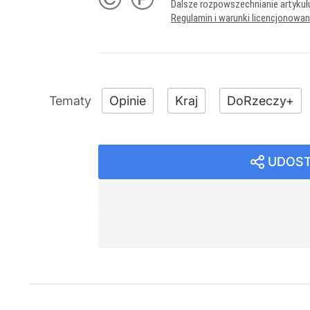
Dalsze rozpowszechnianie artykuł
Regulamin i warunki licencjonowa
Opinie
Kraj
DoRzeczy+
UDOST