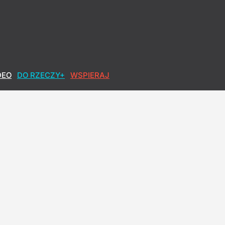
. zakończenia wojny na Ukrainie
DEO
DO RZECZY+
WSPIERAJ
jak najwyższy wynik
bilans