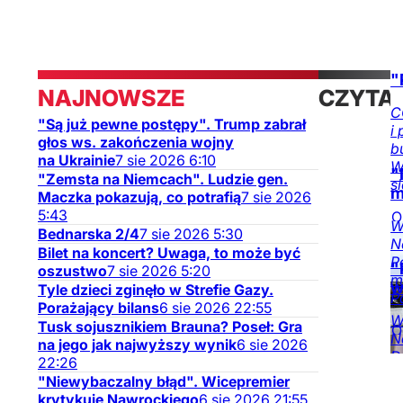
"
NAJNOWSZE
CZYTA
C
"Są już pewne postępy". Trump zabrał
i
TAKŻE
głos ws. zakończenia wojny
b
na Ukrainie
7
sie
2026
6:10
W
"
"Zemsta na Niemcach". Ludzie gen.
si
m
Maczka pokazują, co potrafią
7
sie
2026
5:43
O
W
Bednarska 2/4
7
sie
2026
5:30
n
N
Bilet na koncert? Uwaga, to może być
P
"
oszustwo
7
sie
2026
5:20
m
w
Tyle dzieci zginęło w Strefie Gazy.
P
Porażający bilans
6
sie
2026
22:55
W
Tusk sojusznikiem Brauna? Poseł: Gra
O
N
na jego jak najwyższy wynik
6
sie
2026
m
D
22:26
O
"Niewybaczalny błąd". Wicepremier
p
krytykuje Nawrockiego
6
sie
2026
21:55