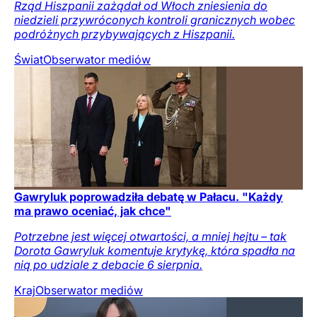
Rząd Hiszpanii zażądał od Włoch zniesienia do
niedzieli przywróconych kontroli granicznych wobec
podróżnych przybywających z Hiszpanii.
Świat
Obserwator mediów
Gawryluk poprowadziła debatę w Pałacu. "Każdy
ma prawo oceniać, jak chce"
Potrzebne jest więcej otwartości, a mniej hejtu – tak
Dorota Gawryluk komentuje krytykę, która spadła na
nią po udziale z debacie 6 sierpnia.
Kraj
Obserwator mediów