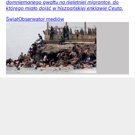
domniemanego gwałtu na nieletniej migrantce, do
którego miało dojść w hiszpańskiej enklawie Ceuta.
Świat
Obserwator mediów