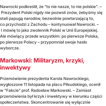
Nawrocki podkreślił, że "to nie nasze, to nie polskie". –
Prezydent Polski nigdy nie pozwoli znów, żebyśmy się
stali papugą narodów, bezwolnie powtarzającą to,
co przychodzi z Zachodu – kontynuował Nawrocki. –
I mówię to jako zwolennik Polski w Unii Europejskiej.
Ale mówiący przede wszystkim: po pierwsze Polska,
po pierwsze Polacy – przypomniał swoje hasło
wyborcze.
Markowski: Militaryzm, krzyki,
inwektywy
Przem
ówienie prezydenta Karola Nawrockiego,
wygłoszone 11 listopada na placu Piłsudskiego, oceni
ł
w "Fakcie" prof. Radosław Markowski. –
Zamiast
przem
ówienia by
ł krzyk i inwektywy w kierunku części
społeczeństwa. Skoncentrowanie się wyłącznie