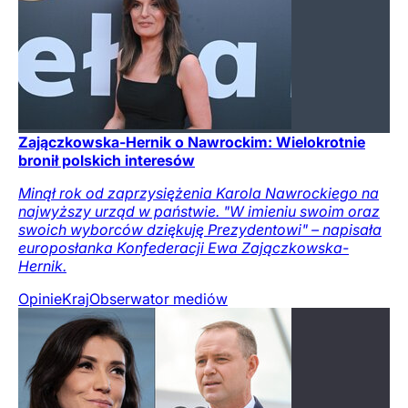
Zajączkowska-Hernik o Nawrockim: Wielokrotnie
bronił polskich interesów
Minął rok od zaprzysiężenia Karola Nawrockiego na
najwyższy urząd w państwie. "W imieniu swoim oraz
swoich wyborców dziękuję Prezydentowi" – napisała
europosłanka Konfederacji Ewa Zajączkowska-
Hernik.
Opinie
Kraj
Obserwator mediów