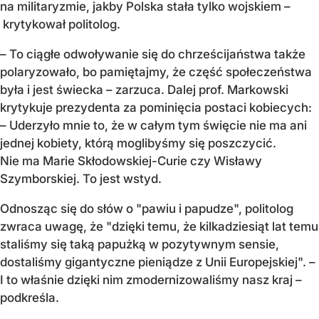
na militaryzmie, jakby Polska stała tylko wojskiem –
krytykował politolog.
– To ci
ągłe odwoływanie się do chrześcijaństwa także
polaryzowało, bo pamiętajmy, że część społeczeństwa
była i jest świecka – zarzuca. Dalej prof. Markowski
krytykuje prezydenta za pominięcia postaci kobiecych:
–
Uderzy
ło mnie to, że w całym tym święcie nie ma ani
jednej kobiety, kt
ór
ą moglibyśmy się poszczycić.
Nie ma Marie Skłodowskiej-Curie czy Wisławy
Szymborskiej. To jest wstyd.
Odnosz
ąc się do sł
ów o "pawiu i papudze", politolog
zwraca uwag
ę, że "dzięki temu, że kilkadziesiąt lat temu
staliśmy się taką papużką w pozytywnym sensie,
dostaliśmy gigantyczne pieniądze z Unii Europejskiej". –
I to w
łaśnie dzięki nim zmodernizowaliśmy nasz kraj –
podkre
śla.