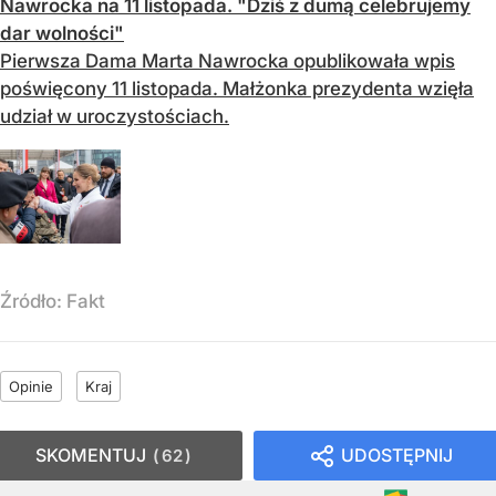
Nawrocka na 11 listopada. "Dziś z dumą celebrujemy
dar wolności"
Pierwsza Dama Marta Nawrocka opublikowała wpis
poświęcony 11 listopada. Małżonka prezydenta wzięła
udział w uroczystościach.
Źródło:
Fakt
Opinie
Kraj
SKOMENTUJ
UDOSTĘPNIJ
62