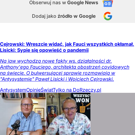
Obserwuj nas
w
Google News
Dodaj jako
źródło w Google
Cejrowski: Wreszcie widać, jak Fauci wszystkich okłamał.
Lisicki: Sypie się opowieść o pandemii
Na jaw wychodzą nowe fakty ws. działalności dr.
Anthony'ego Fauciego, architekta obostrzeń covidowych
na świecie. O bulwersującej sprawie rozmawiają w
"Antysystemie" Paweł Lisicki i Wojciech Cejrowski.
Antysystem
Opinie
Świat
Tylko na DoRzeczy.pl