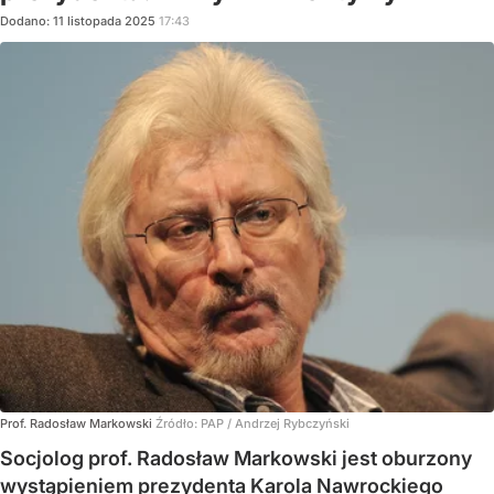
Dodano:
11
listopada
2025
17:43
Prof. Radosław Markowski
Źródło:
PAP
/
Andrzej Rybczyński
Socjolog prof. Radosław Markowski jest oburzony
wystąpieniem prezydenta Karola Nawrockiego