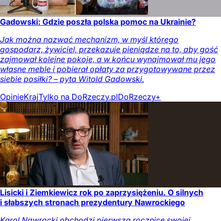
Gadowski: Gdzie poszła polska pomoc na Ukrainie?
Jak można nazwać mechanizm, w myśl którego
gospodarz, żywiciel, przekazuje pieniądze na to, aby gość
zajmował kolejne pokoje, a w końcu wynajmował mu jego
własne meble i pobierał opłaty za przygotowywane przez
siebie posiłki? – pyta Witold Gadowski.
Opinie
Kraj
Tylko na DoRzeczy.pl
DoRzeczy+
Lisicki i Ziemkiewicz rok po zaprzysiężeniu. O silnych
i słabszych stronach prezydentury Nawrockiego
Karol Nawrocki obchodzi pierwszą rocznicę swojej