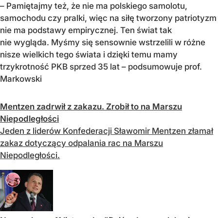
– Pamiętajmy też, że nie ma polskiego samolotu,
samochodu czy pralki, więc na siłę tworzony patriotyzm
nie ma podstawy empirycznej. Ten świat tak
nie wygląda. Myśmy się sensownie wstrzelili w r
ó
żne
nisze wielkich tego świata i dzięki temu mamy
trzykrotność PKB sprzed 35 lat –
podsumowuje prof.
Markowski
Mentzen zadrwił z zakazu. Zrobił to na Marszu
Niepodległości
Jeden z liderów Konfederacji Sławomir Mentzen złamał
zakaz dotyczący odpalania rac na Marszu
Niepodległości.