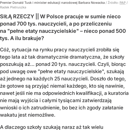
Premier Donald Tusk i minister edukacji narodowej Barbara Nowacka
/ Źródło:
PAP
/
Radek Pietruszka
SIŁĄ RZECZY || W Polsce pracuje w sumie nieco
ponad 700 tys. nauczycieli, a po przeliczeniu
na "pełne etaty nauczycielskie" – nieco ponad 500
tys. A ilu brakuje?
Cóż, sytuacja na rynku pracy nauczycieli zrobiła się
tego lata aż tak dramatycznie dramatyczna, że szkoły
poszukują aż… ponad 20 tys. nauczycieli. Czyli, biorąc
pod uwagę owe "pełne etaty nauczycielskie", szukają
aż jednego na każdych 25 nauczycieli. Doszło do tego,
że gotowe są przyjąć niemal każdego, kto się nawinie,
nawet jeśli nie ma odpowiednich kwalifikacji, a kuratoria
nie mają wyjścia i całymi tysiącami zatwierdzają
wnioski o ich zatrudnienie, bo bez ich zgody załatanie
wakatu jest niemożliwe.
A dlaczego szkoły szukają naraz aż tak wielu