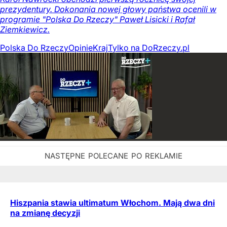
prezydentury. Dokonania nowej głowy państwa ocenili w
programie "Polska Do Rzeczy" Paweł Lisicki i Rafał
Ziemkiewicz.
Polska Do Rzeczy
Opinie
Kraj
Tylko na DoRzeczy.pl
Hiszpania stawia ultimatum Włochom. Mają dwa dni
na zmianę decyzji