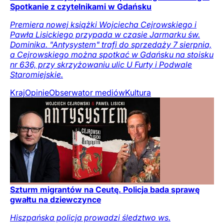
Spotkanie z czytelnikami w Gdańsku
Premiera nowej książki Wojciecha Cejrowskiego i
Pawła Lisickiego przypada w czasie Jarmarku św.
Dominika. "Antysystem" trafi do sprzedaży 7 sierpnia,
a Cejrowskiego można spotkać w Gdańsku na stoisku
nr 636, przy skrzyżowaniu ulic U Furty i Podwale
Staromiejskie.
Kraj
Opinie
Obserwator mediów
Kultura
Szturm migrantów na Ceutę. Policja bada sprawę
gwałtu na dziewczynce
Hiszpańska policja prowadzi śledztwo ws.