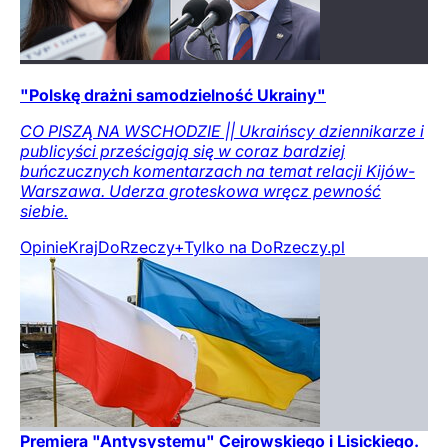
"Polskę drażni samodzielność Ukrainy"
CO PISZĄ NA WSCHODZIE || Ukraińscy dziennikarze i
publicyści prześcigają się w coraz bardziej
buńczucznych komentarzach na temat relacji Kijów-
Warszawa. Uderza groteskowa wręcz pewność
siebie.
Opinie
Kraj
DoRzeczy+
Tylko na DoRzeczy.pl
Premiera "Antysystemu" Cejrowskiego i Lisickiego.