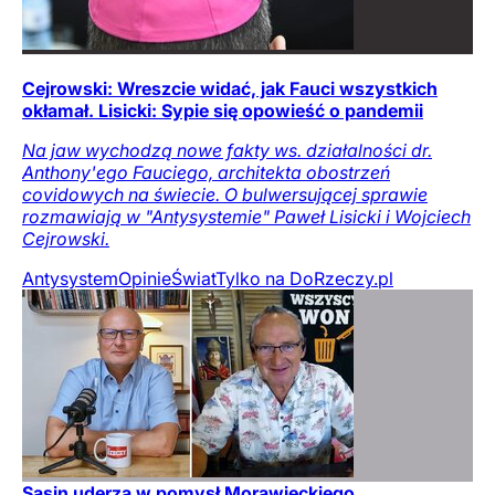
Cejrowski: Wreszcie widać, jak Fauci wszystkich
okłamał. Lisicki: Sypie się opowieść o pandemii
Na jaw wychodzą nowe fakty ws. działalności dr.
Anthony'ego Fauciego, architekta obostrzeń
covidowych na świecie. O bulwersującej sprawie
rozmawiają w "Antysystemie" Paweł Lisicki i Wojciech
Cejrowski.
Antysystem
Opinie
Świat
Tylko na DoRzeczy.pl
Sasin uderza w pomysł Morawieckiego.