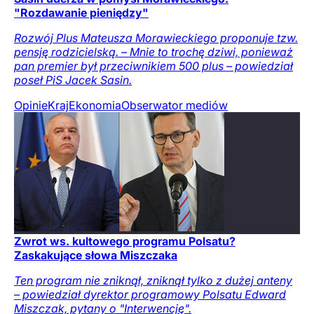
"Rozdawanie pieniędzy"
Rozwój Plus Mateusza Morawieckiego proponuje tzw.
pensję rodzicielską. – Mnie to trochę dziwi, ponieważ
pan premier był przeciwnikiem 500 plus – powiedział
poseł PiS Jacek Sasin.
Opinie
Kraj
Ekonomia
Obserwator mediów
Zwrot ws. kultowego programu Polsatu?
Zaskakujące słowa Miszczaka
Ten program nie zniknął, zniknął tylko z dużej anteny
– powiedział dyrektor programowy Polsatu Edward
Miszczak, pytany o "Interwencję".