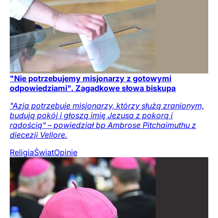
"Nie potrzebujemy misjonarzy z gotowymi
odpowiedziami". Zagadkowe słowa biskupa
"Azja potrzebuje misjonarzy, którzy służą zranionym,
budują pokój i głoszą imię Jezusa z pokorą i
radością" – powiedział bp Ambrose Pitchaimuthu z
diecezji Vellore.
Religia
Świat
Opinie