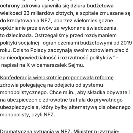
ochrony zdrowia ujawniła się dziura budżetowa
wielkości 23 miliardów złotych
, a szpitale zmuszane są
do kredytowania NFZ, poprzez wielomiesięczne
opóźnianie przelewów za wykonane świadczenia,
to dziecinada. Ostrzegaliśmy przed rozdymaniem
polityki socjalnej i ograniczeniami budżetowymi od 2019
roku. Dziś to Polacy zaczynają swoim zdrowiem płacić
za nieodpowiedzialność i rozrzutność polityków" –
napisał na X wicemarszałek Sejmu.
Konfederacja wielokrotnie proponowała reformę
zdrowia
polegającą na odejściu od systemu
monopolistycznego. Chce m.in., aby składka obywateli
na ubezpieczenie zdrowotne trafiała do prywatnego
ubezpieczyciela, który byłby alternatywą dla obecnego
monopolisty, czyli NFZ.
Dramatyczna sytuacja w NFZ. Minister przyznaje: