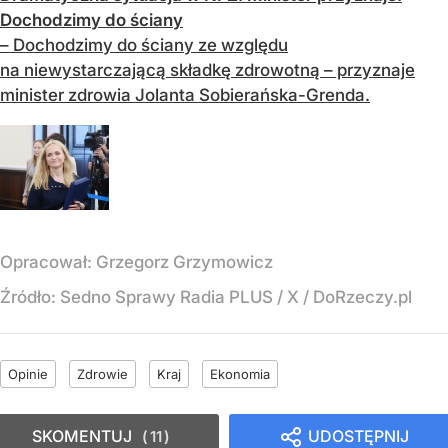
Dochodzimy do ściany
– Dochodzimy do ściany ze względu
na niewystarczającą składkę zdrowotną – przyznaje
minister zdrowia Jolanta Sobierańska-Grenda.
Opracował:
Grzegorz Grzymowicz
Źródło:
Sedno Sprawy Radia PLUS / X / DoRzeczy.pl
Opinie
Zdrowie
Kraj
Ekonomia
SKOMENTUJ
UDOSTĘPNIJ
11