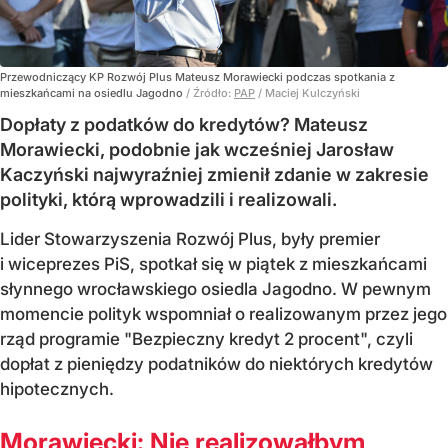
Przewodniczący KP Rozwój Plus Mateusz Morawiecki podczas spotkania z
mieszkańcami na osiedlu Jagodno
/ Źródło:
PAP
/
Maciej Kulczyński
Dopłaty z podatków do kredytów? Mateusz
Morawiecki, podobnie jak wcześniej Jarosław
Kaczyński najwyraźniej zmienił zdanie w zakresie
polityki, którą wprowadzili i realizowali.
Lider Stowarzyszenia Rozwój Plus, były premier
i wiceprezes PiS, spotkał się w piątek z mieszkańcami
słynnego wrocławskiego osiedla Jagodno. W pewnym
momencie polityk wspomniał o realizowanym przez jego
rząd programie "Bezpieczny kredyt 2 procent", czyli
dopłat z pieniędzy podatników do niektórych kredytów
hipotecznych.
Morawiecki: Nie realizowałbym