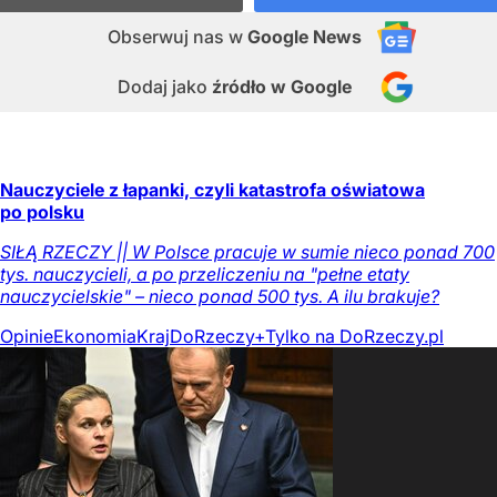
Obserwuj nas
w
Google News
Dodaj jako
źródło w Google
Nauczyciele z łapanki, czyli katastrofa oświatowa
po polsku
SIŁĄ RZECZY || W Polsce pracuje w sumie nieco ponad 700
tys. nauczycieli, a po przeliczeniu na "pełne etaty
nauczycielskie" – nieco ponad 500 tys. A ilu brakuje?
Opinie
Ekonomia
Kraj
DoRzeczy+
Tylko na DoRzeczy.pl