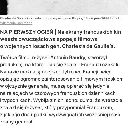
Charles de Gaulle (na czele) tuż po wyzwoleniu Paryża, 26 sierpnia 1944
/ Źródło:
Wikimedia Commons
NA PIERWSZY OGIEŃ | Na ekrany francuskich kin
weszła dwuczęściowa epopeja filmowa
o wojennych losach gen. Charles’a de Gaulle’a.
Twórca filmu, reżyser Antonin Baudry, stworzył
produkcję, na którą – jak się zdaje – Francuzi czekali.
Na razie można ją obejrzeć tylko we Francji, więc
opisując ogromne zainteresowanie filmowym freskiem
w ojczyźnie generała, muszę opierać się jedynie
na relacjach w czołowych francuskich dziennikach
i tygodnikach. Wybija z nich jedno: duma, że wreszcie
znalazł się reżyser, który przypomniał Francuzom,
z jakiego dna upadku wydźwignął ich wcześniej mało
znany generał.