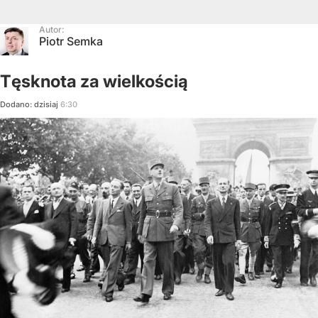
Autor:
Piotr Semka
Tęsknota za wielkością
Dodano:
dzisiaj
6:30