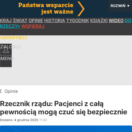
ROZWIŃ
▼
KRAJ
ŚWIAT
OPINIE
HISTORIA
TYGODNIK
KSIĄŻKI
WIDEO
DO
RZECZY+
WSPIERAJ
SUBSKRYBUJ
ZALOGUJ
MENU
Opinie
Rzecznik rządu: Pacjenci z całą
pewnością mogą czuć się bezpiecznie
Dodano:
4
grudnia
2025
11:42