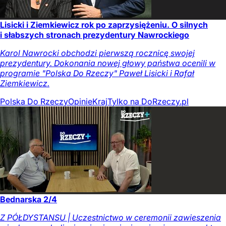
Lisicki i Ziemkiewicz rok po zaprzysiężeniu. O silnych
i słabszych stronach prezydentury Nawrockiego
Karol Nawrocki obchodzi pierwszą rocznicę swojej
prezydentury. Dokonania nowej głowy państwa ocenili w
programie "Polska Do Rzeczy" Paweł Lisicki i Rafał
Ziemkiewicz.
Polska Do Rzeczy
Opinie
Kraj
Tylko na DoRzeczy.pl
Bednarska 2/4
Z PÓŁDYSTANSU | Uczestnictwo w ceremonii zawieszenia