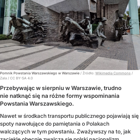
Pomnik Powstania Warszawskiego w Warszawie
/ Źródło:
Wikimedia Commons
/
Zala / CC BY-SA 4.0
Przebywając w sierpniu w Warszawie, trudno
nie natknąć się na różne formy wspominania
Powstania Warszawskiego.
Nawet w środkach transportu publicznego pojawiają się
spoty nawołujące do pamiętania o Polakach
walczących w tym powstaniu. Zważywszy na to, jak
zaciekle obecnie zwalcza się polski nacjonalizm,