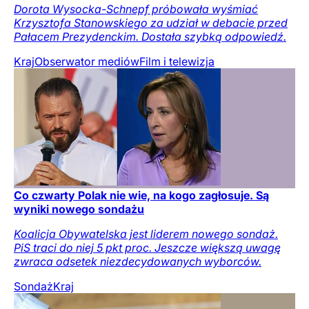
Dorota Wysocka-Schnepf próbowała wyśmiać
Krzysztofa Stanowskiego za udział w debacie przed
Pałacem Prezydenckim. Dostała szybką odpowiedź.
Kraj
Obserwator mediów
Film i telewizja
Co czwarty Polak nie wie, na kogo zagłosuje. Są
wyniki nowego sondażu
Koalicja Obywatelska jest liderem nowego sondaż.
PiS traci do niej 5 pkt proc. Jeszcze większą uwagę
zwraca odsetek niezdecydowanych wyborców.
Sondaż
Kraj