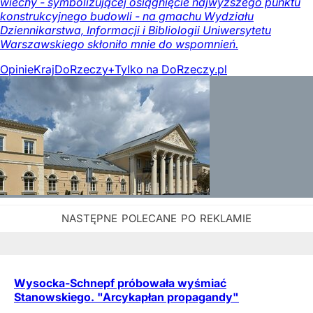
wiechy - symbolizującej osiągnięcie najwyższego punktu
konstrukcyjnego budowli - na gmachu Wydziału
Dziennikarstwa, Informacji i Bibliologii Uniwersytetu
Warszawskiego skłoniło mnie do wspomnień.
Opinie
Kraj
DoRzeczy+
Tylko na DoRzeczy.pl
Wysocka-Schnepf próbowała wyśmiać
Stanowskiego. "Arcykapłan propagandy"