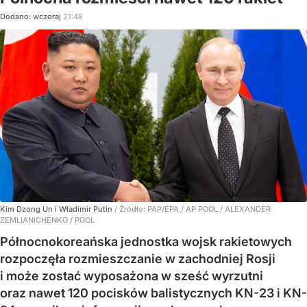
Dodano:
wczoraj
21:48
Kim Dzong Un i Władimir Putin
/ Źródło:
PAP/EPA
/
AP POOL / ALEXANDER
ZEMLIANICHENKO / POOL
Północnokoreańska jednostka wojsk rakietowych
rozpoczęła rozmieszczanie w zachodniej Rosji
i może zostać wyposażona w sześć wyrzutni
oraz nawet 120 pocisków balistycznych KN-23 i KN-