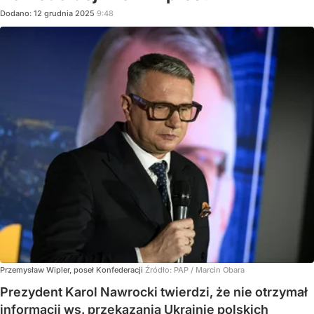
Dodano:
12
grudnia
2025
9:48
Przemysław Wipler, poseł Konfederacji
Źródło:
PAP
/
Marcin Obara
Prezydent Karol Nawrocki twierdzi, że nie otrzymał
informacji ws. przekazania Ukrainie polskich