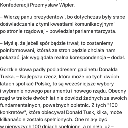
Konfederacji Przemysław Wipler.
– Wierzę panu prezydentowi, bo dotychczas były słabe
doświadczenia z tymi kwestiami komunikacyjnymi
po stronie rządowej – powiedział parlamentarzysta.
– Myślę, że jeżeli spór będzie trwał, to zostaniemy
poinformowani, któraś ze stron będzie chciała nam
pokazać, jak wyglądała realna korespondencja – dodał.
Gorzkie słowa padły pod adresem gabinetu Donalda
Tuska. – Najlepsza rzecz, która może po tych dwóch
latach spotkać Polskę, to są wcześniejsze wybory
i wybranie nowego parlamentu i nowego rządu. Obecny
rząd w trakcie dwóch lat nie dowiózł żadnych ze swoich
fundamentalnych, poważnych obietnic. Z tych "100
konkretów", które obiecywał Donald Tusk, kilka, może
kilkanaście zostało spełnionych. One miały być
w pierwszych 100 dniach spełnione, a minęło już –