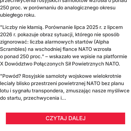
przechwycenia rosyjskich samolotów wzrosła o ponad
250 proc. w porównaniu do analogicznego okresu
ubiegłego roku.
"Liczby nie kłamią. Porównanie lipca 2025 r. z lipcem
2026 r. pokazuje obraz sytuacji, którego nie sposób
zignorować: liczba alarmowych startów (Alpha
Scrambles) na wschodniej flance NATO wzrosła
o ponad 250 proc." – wskazało we wpisie na platformie
X Dowództwo Połączonych Sił Powietrznych NATO.
"Powód? Rosyjskie samoloty wojskowe wielokrotnie
leciały blisko przestrzeni powietrznej NATO bez planu
lotu i sygnału transpondera, zmuszając nasze myśliwce
do startu, przechwycenia i...
CZYTAJ DALEJ