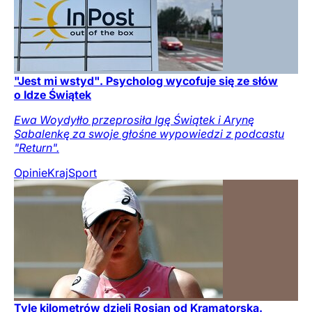
"Jest mi wstyd". Psycholog wycofuje się ze słów
o Idze Świątek
Ewa Woydyłło przeprosiła Igę Świątek i Arynę
Sabalenkę za swoje głośne wypowiedzi z podcastu
"Return".
Opinie
Kraj
Sport
Tyle kilometrów dzieli Rosjan od Kramatorska.