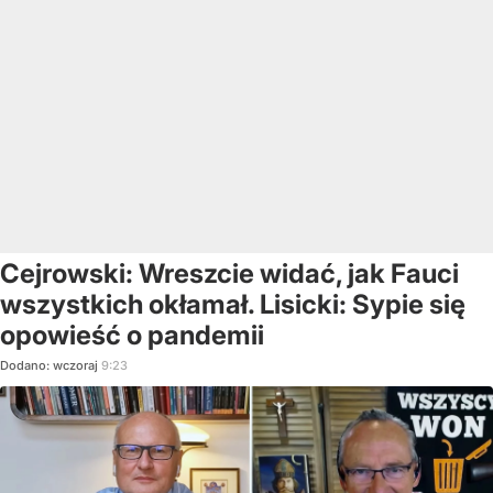
Cejrowski: Wreszcie widać, jak Fauci
wszystkich okłamał. Lisicki: Sypie się
opowieść o pandemii
Dodano:
wczoraj
9:23