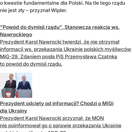
o kwestie fundamentalne dla Polski. Na tle tego rządu
nie jest zły – przyznał Wipler.
"Powód do dymisji rządu". Stanowcza reakcja ws.
Nawrockiego
Prezydent Karol Nawrocki twierdzi, że nie otrzymał
informacji ws. przekazania Ukrainie polskich myśliwców
MiG-29. Zdaniem posła PiS Przemysława Czatnka
to powód do dymisji rządu.
Prezydent odcięty od informacji? Chodzi o MIGi
dla Ukrainy
Prezydent Karol Nawrocki przyznał, że MON
nie poinformował go o sprawie przekazania Ukrainie