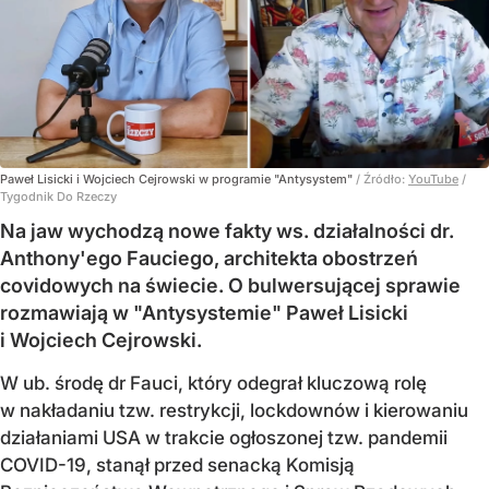
Paweł Lisicki i Wojciech Cejrowski w programie "Antysystem"
/ Źródło:
YouTube
/
Tygodnik Do Rzeczy
Na jaw wychodzą nowe fakty ws. działalności dr.
Anthony'ego Fauciego, architekta obostrzeń
covidowych na świecie. O bulwersującej sprawie
rozmawiają w "Antysystemie" Paweł Lisicki
i Wojciech Cejrowski.
W ub. środę dr Fauci, który odegrał kluczową rolę
w nakładaniu tzw. restrykcji, lockdownów i kierowaniu
działaniami USA w trakcie ogłoszonej tzw. pandemii
COVID-19, stanął przed senacką Komisją