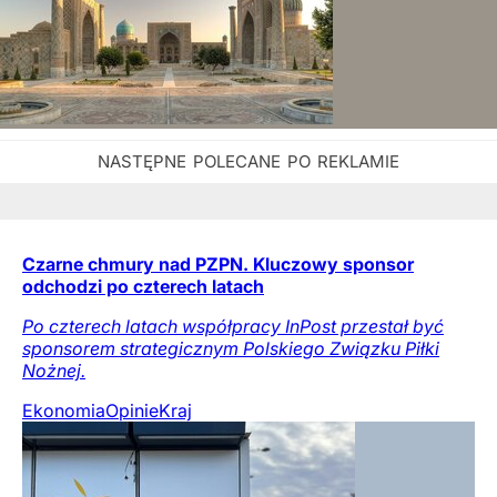
Czarne chmury nad PZPN. Kluczowy sponsor
odchodzi po czterech latach
Po czterech latach współpracy InPost przestał być
sponsorem strategicznym Polskiego Związku Piłki
Nożnej.
Ekonomia
Opinie
Kraj