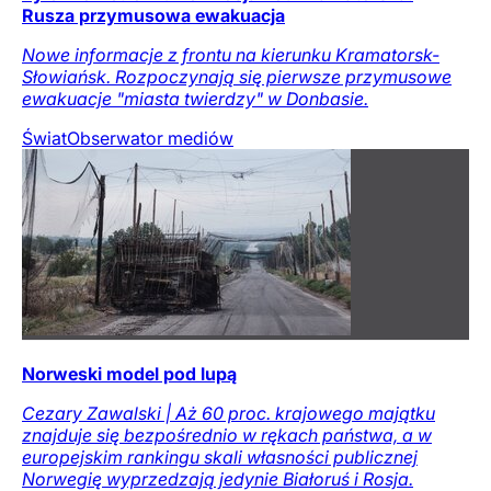
Rusza przymusowa ewakuacja
Nowe informacje z frontu na kierunku Kramatorsk-
Słowiańsk. Rozpoczynają się pierwsze przymusowe
ewakuacje "miasta twierdzy" w Donbasie.
Świat
Obserwator mediów
Norweski model pod lupą
Cezary Zawalski | Aż 60 proc. krajowego majątku
znajduje się bezpośrednio w rękach państwa, a w
europejskim rankingu skali własności publicznej
Norwegię wyprzedzają jedynie Białoruś i Rosja.