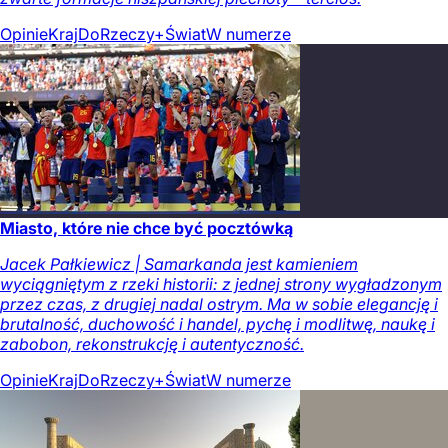
Opinie
Kraj
DoRzeczy+
Świat
W numerze
Miasto, które nie chce być pocztówką
Jacek Pałkiewicz | Samarkanda jest kamieniem
wyciągniętym z rzeki historii: z jednej strony wygładzonym
przez czas, z drugiej nadal ostrym. Ma w sobie elegancję i
brutalność, duchowość i handel, pychę i modlitwę, naukę i
zabobon, rekonstrukcję i autentyczność.
Opinie
Kraj
DoRzeczy+
Świat
W numerze