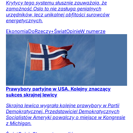
Krytycy tego systemu słusznie zauważają, że
zamożność Oslo to nie zasługa genialnych
urzędników, lecz unikalnej obfitości surowców
energetycznych.
Ekonomia
DoRzeczy+
Świat
Opinie
W numerze
Prawybory partyjne w USA. Kolejny znaczący
sukces skrajnej lewicy
Skrajna lewica wygrała kolejne prawybory w Partii
Demokratycznej. Przedstawiciel Demokratycznych
Socjalistów Ameryki powalczy o miejsce w Kongresie
z Michigan.