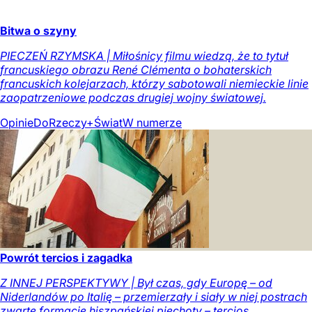
Bitwa o szyny
PIECZEŃ RZYMSKA | Miłośnicy filmu wiedzą, że to tytuł
francuskiego obrazu René Clémenta o bohaterskich
francuskich kolejarzach, którzy sabotowali niemieckie linie
zaopatrzeniowe podczas drugiej wojny światowej.
Opinie
DoRzeczy+
Świat
W numerze
Powrót tercios i zagadka
Z INNEJ PERSPEKTYWY | Był czas, gdy Europę – od
Niderlandów po Italię – przemierzały i siały w niej postrach
zwarte formacje hiszpańskiej piechoty – tercios.