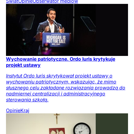
Świat
Opinie
Obserwator mediów
Wychowanie patriotyczne. Ordo Iuris krytykuje
projekt ustawy
Instytut Ordo Iuris skrytykował projekt ustawy o
wychowaniu patriotycznym, wskazując, że mimo
słusznego celu zakładane rozwiązania prowadzą do
nadmiernej centralizacji i administracyjnego
sterowania szkołą.
Opinie
Kraj