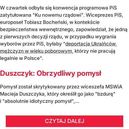
W czwartek odbyła się konwencja programowa PiS
zatytułowana "Ku nowemu rządowi". Wiceprezes PiS,
europoseł Tobiasz Bocheński, w kontekście
bezpieczeństwa wewnętrznego, zapowiedział, że jedną
z pierwszych decyzji rządu, w przypadku wygrania
wyborów przez PiS, byłaby "
deportacja Ukraińców,
mężczyzn w wieku poborowym,
którzy nie pracują
legalnie w Polsce".
Duszczyk: Obrzydliwy pomysł
Pomysł został skrytykowany przez wiceszefa MSWiA
Macieja Duszczyka, który określił go jako "bzdurę"
i "absolutnie idiotyczny pomysł",...
CZYTAJ DALEJ