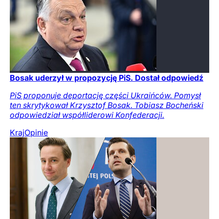
Bosak uderzył w propozycję PiS. Dostał odpowiedź
PiS proponuje deportację części Ukraińców. Pomysł
ten skrytykował Krzysztof Bosak. Tobiasz Bocheński
odpowiedział współliderowi Konfederacji.
Kraj
Opinie