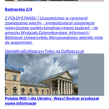
Bednarska 2/4
Z PÓŁDYSTANSU | Uczestnictwo w ceremonii
zawieszenia wiechy - symbolizującej osiągnięcie
najwyższego punktu konstrukcyjnego budowli - na
gmachu Wydziału Dziennikarstwa, Informacji i
Bibliologii Uniwersytetu Warszawskiego skłoniło mnie
do wspomnień.
Opinie
Kraj
DoRzeczy+
Tylko na DoRzeczy.pl
Polskie MiG-i dla Ukrainy. Wasyl Bodnar przekazał
nowe informacje