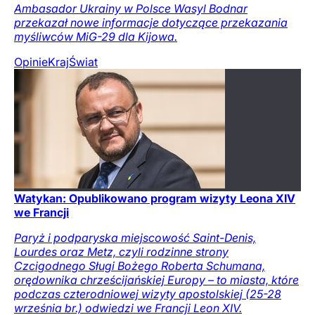
Ambasador Ukrainy w Polsce Wasyl Bodnar
przekazał nowe informacje dotyczące przekazania
myśliwców MiG-29 dla Kijowa.
Opinie
Kraj
Świat
Watykan: Opublikowano program wizyty Leona XIV
we Francji
Paryż i podparyska miejscowość Saint-Denis,
Lourdes oraz Metz, czyli rodzinne strony
Czcigodnego Sługi Bożego Roberta Schumana,
orędownika chrześcijańskiej Europy – to miasta, które
podczas czterodniowej wizyty apostolskiej (25-28
września br.) odwiedzi we Francji Leon XIV.