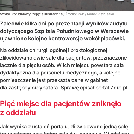
Szpital Południowy, zdjęcie ilustracyjne
/ Źródło:
PAP
/
Radek Pietruszka
Zaledwie kilka dni po prezentacji wyników audytu
dotyczącego Szpitala Południowego w Warszawie
ujawniono kolejne kontrowersje wokół placówki.
Na oddziale chirurgii ogólnej i proktologicznej
zlikwidowano dwie sale dla pacjentów, przeznaczone
łącznie dla pięciu osób. W ich miejscu powstała sala
dydaktyczna dla personelu medycznego, a kolejne
pomieszczenie jest przekształcane w gabinet
dla zastępcy ordynatora. Sprawę opisał portal Zero.pl.
Pięć miejsc dla pacjentów zniknęło
z oddziału
Jak wynika z ustaleń portalu, zlikwidowano jedną salę
trzyosobową oraz jedną salę dwuosobową. W miejscu