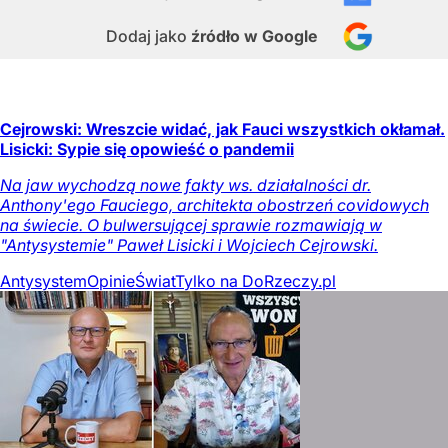
Dodaj jako
źródło w Google
Cejrowski: Wreszcie widać, jak Fauci wszystkich okłamał.
Lisicki: Sypie się opowieść o pandemii
Na jaw wychodzą nowe fakty ws. działalności dr.
Anthony'ego Fauciego, architekta obostrzeń covidowych
na świecie. O bulwersującej sprawie rozmawiają w
"Antysystemie" Paweł Lisicki i Wojciech Cejrowski.
Antysystem
Opinie
Świat
Tylko na DoRzeczy.pl