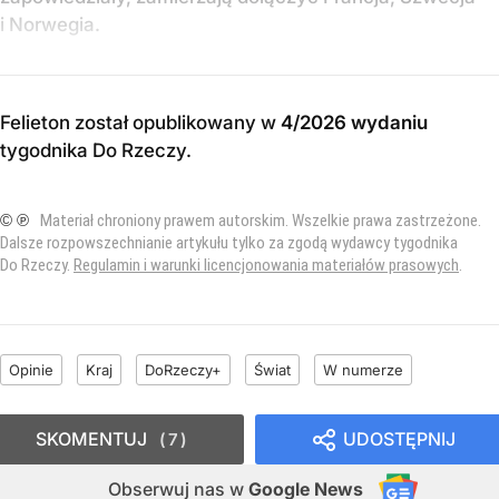
i Norwegia.
Felieton został opublikowany w
4/2026 wydaniu
tygodnika Do Rzeczy
.
© ℗
Materiał chroniony prawem autorskim. Wszelkie prawa zastrzeżone.
Dalsze rozpowszechnianie artykułu tylko za zgodą wydawcy tygodnika
Do Rzeczy.
Regulamin i warunki licencjonowania materiałów prasowych
.
Opinie
Kraj
DoRzeczy+
Świat
W numerze
SKOMENTUJ
UDOSTĘPNIJ
7
Obserwuj nas
w
Google News