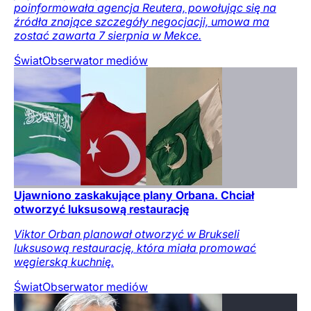
poinformowała agencja Reutera, powołując się na
źródła znające szczegóły negocjacji, umowa ma
zostać zawarta 7 sierpnia w Mekce.
Świat
Obserwator mediów
Ujawniono zaskakujące plany Orbana. Chciał
otworzyć luksusową restaurację
Viktor Orban planował otworzyć w Brukseli
luksusową restaurację, która miała promować
węgierską kuchnię.
Świat
Obserwator mediów