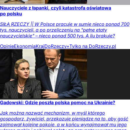
Nauczyciele z łapanki, czyli katastrofa oświatowa
po polsku
SIŁĄ RZECZY || W Polsce pracuje w sumie nieco ponad 700
tys. nauczycieli, a po przeliczeniu na "pełne etaty
nauczycielskie" – nieco ponad 500 tys. A ilu brakuje?
Opinie
Ekonomia
Kraj
DoRzeczy+
Tylko na DoRzeczy.pl
Gadowski: Gdzie poszła polska pomoc na Ukrainie?
Jak można nazwać mechanizm, w myśl którego
gospodarz, żywiciel, przekazuje pieniądze na to, aby gość
zajmował kolejne pokoje, a w końcu wynajmował mu jego