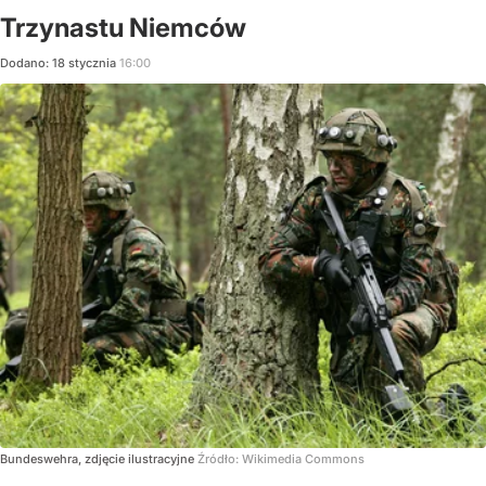
Trzynastu Niemców
Dodano:
18
stycznia
16:00
Bundeswehra, zdjęcie ilustracyjne
Źródło:
Wikimedia Commons