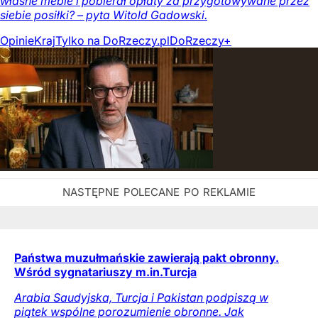
własne meble i pobierał opłaty za przygotowywane przez
siebie posiłki? – pyta Witold Gadowski.
Opinie
Kraj
Tylko na DoRzeczy.pl
DoRzeczy+
Państwa muzułmańskie zawierają pakt obronny.
Wśród sygnatariuszy m.in.Turcja
Arabia Saudyjska, Turcja i Pakistan podpiszą w
piątek wspólne porozumienie obronne. Jak