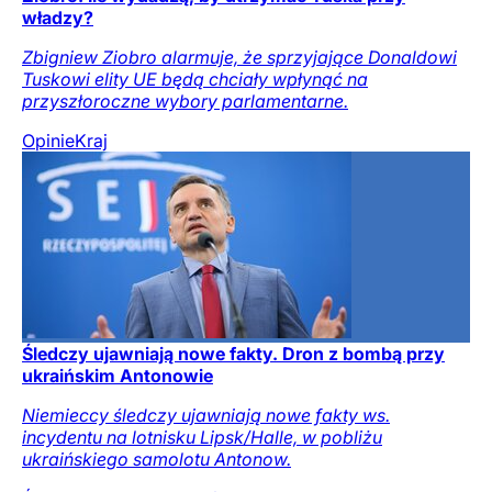
władzy?
Zbigniew Ziobro alarmuje, że sprzyjające Donaldowi
Tuskowi elity UE będą chciały wpłynąć na
przyszłoroczne wybory parlamentarne.
Opinie
Kraj
Śledczy ujawniają nowe fakty. Dron z bombą przy
ukraińskim Antonowie
Niemieccy śledczy ujawniają nowe fakty ws.
incydentu na lotnisku Lipsk/Halle, w pobliżu
ukraińskiego samolotu Antonow.