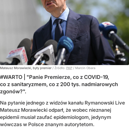
Mateusz Morawiecki, były premier
/ Źródło:
PAP
/
Marcin Obara
#WARTO | "Panie Premierze, co z COVID-19,
co z sanitaryzmem, co z 200 tys. nadmiarowych
zgonów?".
Na pytanie jednego z widzów kanału Rymanowski Live
Mateusz Morawiecki odparł, że wobec nieznanej
epidemii musiał zaufać epidemiologom, jedynym
wówczas w Polsce znanym autorytetom.