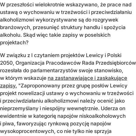
W przeszłości wielokrotnie wskazywano, że prace nad
ustawą o wychowaniu w trzeźwości i przeciwdziałaniu
alkoholizmowi wykorzystywane są do rozgrywek
branżowych, przesunięć struktury handlu i spożycia
alkoholu. Skąd więc takie zapisy w poselskich
projektach?
W związku z I czytaniem projektów Lewicy i Polski
2050, Organizacja Pracodawców Rada Przedsiębiorców
rozesłała do parlamentarzystów swoje stanowisko,
w którym wskazuje
na zastanawiające i zaskakujące
zapisy.
"Zaproponowany przez grupę posłów Lewicy
projekt nowelizacji ustawy o wychowaniu w trzeźwości
i przeciwdziałaniu alkoholizmowi należy ocenić jako
nieprzemyślany i niespójny wewnętrznie. Uderza on
ewidentnie w kategorię napojów niskoalkoholowych
i piwa, faworyzując rynkową pozycję napojów
wysokoprocentowych, co nie tylko nie sprzyja