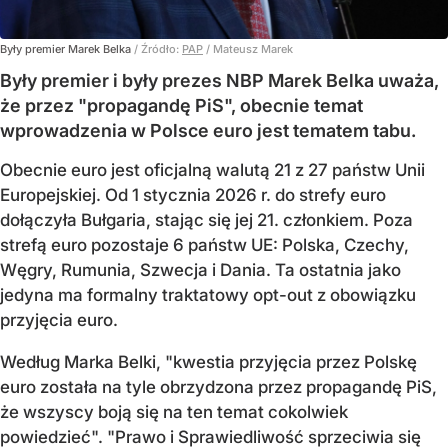
Były premier Marek Belka
/ Źródło:
PAP
/
Mateusz Marek
Były premier i były prezes NBP Marek Belka uważa,
że przez "propagandę PiS", obecnie temat
wprowadzenia w Polsce euro jest tematem tabu.
Obecnie euro jest oficjalną walutą 21 z 27 państw Unii
Europejskiej. Od 1 stycznia 2026 r. do strefy euro
dołączyła Bułgaria, stając się jej 21. członkiem.
Poza
strefą euro pozostaje 6 państw UE:
Polska, Czechy,
Węgry, Rumunia, Szwecja i Dania
. Ta ostatnia jako
jedyna ma formalny traktatowy opt-out z obowiązku
przyjęcia euro.
Według Marka Belki, "kwestia przyjęcia przez Polskę
euro została na tyle obrzydzona przez propagandę PiS,
że wszyscy boją się na ten temat cokolwiek
powiedzieć". "Prawo i Sprawiedliwość sprzeciwia się