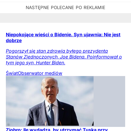
Niepokojące wieści o Bidenie. Syn ujawnia: Nie jest
dobrze
Pogorszył się stan zdrowia byłego prezydenta
Stanów Zjednoczonych, Joe Bidena. Poinformował o
tym jego syn, Hunter Biden.
Świat
Obserwator mediów
Ziobro: Ile wydadzą, by utrzymać Tuska przy