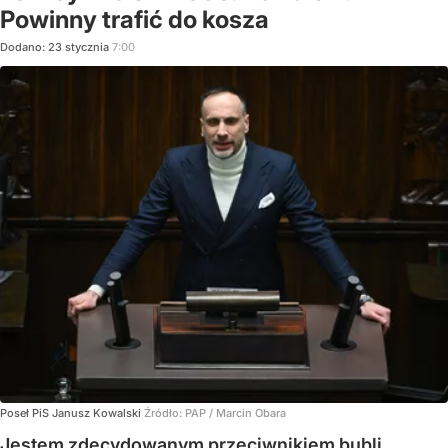
Powinny trafić do kosza
Dodano:
23
stycznia
7:00
Poseł PiS Janusz Kowalski
Źródło:
PAP
/
Marcin Obara
Jestem zdecydowanym przeciwnikiem bubli