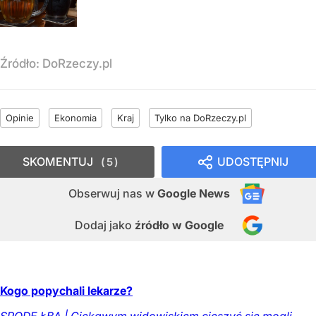
Źródło:
DoRzeczy.pl
Opinie
Ekonomia
Kraj
Tylko na DoRzeczy.pl
SKOMENTUJ
UDOSTĘPNIJ
5
Obserwuj nas
w
Google News
Dodaj jako
źródło w Google
Kogo popychali lekarze?
SPODE ŁBA | Ciekawym widowiskiem cieszyć się mogli