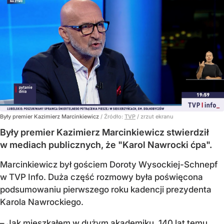
Były premier Kazimierz Marcinkiewicz
/ Źródło:
TVP
/
zrzut ekranu
Były premier Kazimierz Marcinkiewicz stwierdził
w mediach publicznych, że "Karol Nawrocki ćpa".
Marcinkiewicz był gościem Doroty Wysockiej-Schnepf
w TVP Info. Duża część rozmowy była poświęcona
podsumowaniu pierwszego roku kadencji prezydenta
Karola Nawrockiego.
– Jak mieszkałem w dużym akademiku, 140 lat temu