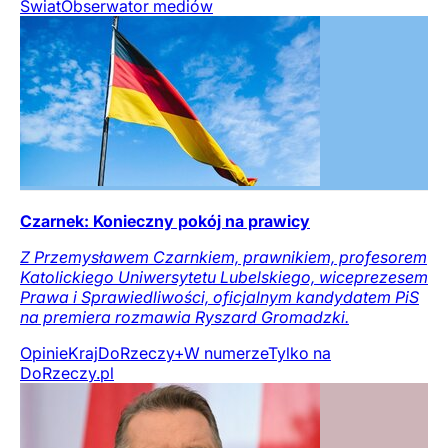
Świat
Obserwator mediów
Czarnek: Konieczny pokój na prawicy
Z Przemysławem Czarnkiem, prawnikiem, profesorem
Katolickiego Uniwersytetu Lubelskiego, wiceprezesem
Prawa i Sprawiedliwości, oficjalnym kandydatem PiS
na premiera rozmawia Ryszard Gromadzki.
Opinie
Kraj
DoRzeczy+
W numerze
Tylko na
DoRzeczy.pl