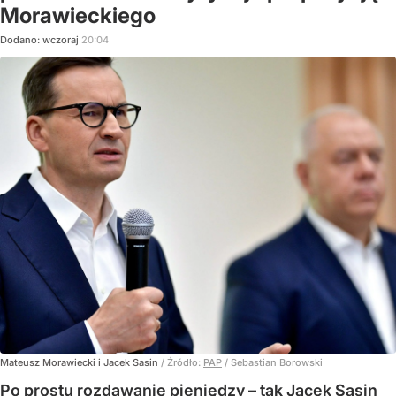
Morawieckiego
Dodano:
wczoraj
20:04
Mateusz Morawiecki i Jacek Sasin
/ Źródło:
PAP
/
Sebastian Borowski
Po prostu rozdawanie pieniędzy – tak Jacek Sasin