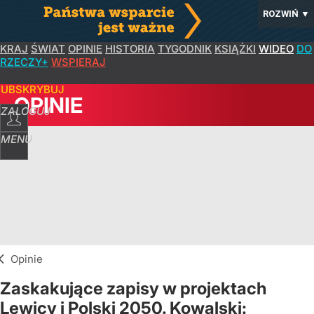
ROZWIŃ
▼
KRAJ
ŚWIAT
OPINIE
HISTORIA
TYGODNIK
KSIĄŻKI
WIDEO
DO
RZECZY+
WSPIERAJ
SUBSKRYBUJ
OPINIE
ZALOGUJ
MENU
Opinie
Zaskakujące zapisy w projektach
Lewicy i Polski 2050. Kowalski: