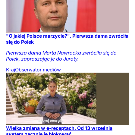
"O jakiej Polsce marzycie?". Pierwsza dama zwróciła
się do Polek
Pierwsza dama Marta Nawrocka zwróciła się do
Polek, zapraszając je do Juraty.
Kraj
Obserwator mediów
Wielka zmiana w e-receptach. Od 13 września
system zacznie je blokować