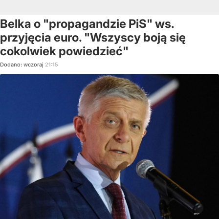
Belka o "propagandzie PiS" ws.
przyjęcia euro. "Wszyscy boją się
cokolwiek powiedzieć"
Dodano:
wczoraj
21:15