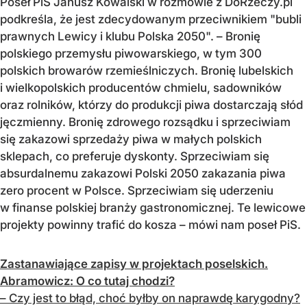
Poseł PiS Janusz Kowalski w rozmowie z DoRzeczy.pl
podkreśla, że jest zdecydowanym przeciwnikiem "bubli
prawnych Lewicy i klubu Polska 2050". – Bronię
polskiego przemysłu piwowarskiego, w tym 300
polskich browarów rzemieślniczych. Bronię lubelskich
i wielkopolskich producentów chmielu, sadowników
oraz rolników, którzy do produkcji piwa dostarczają słód
jęczmienny. Bronię zdrowego rozsądku i sprzeciwiam
się zakazowi sprzedaży piwa w małych polskich
sklepach, co preferuje dyskonty. Sprzeciwiam się
absurdalnemu zakazowi Polski 2050 zakazania piwa
zero procent w Polsce. Sprzeciwiam się uderzeniu
w finanse polskiej branży gastronomicznej. Te lewicowe
projekty powinny trafić do kosza – mówi nam poseł PiS.
Zastanawiające zapisy w projektach poselskich.
Abramowicz: O co tutaj chodzi?
– Czy jest to błąd, choć byłby on naprawdę karygodny?