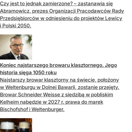
Czy jest to jednak zamierzone? – zastanawia się
Abramowicz, prezes Organizacji Pracodawców Rady
Przedsiębiorców w odniesieniu do projektów Lewicy
i Polski 2050.
Koniec najstarszego browaru klasztornego. Jego
historia sięga 1050 roku
Najstarszy browar klasztorny na świecie, położony
w Weltenburgu w Dolnej Bawarii, zostanie przejęty.
Browar Schneider Weisse z siedzibą w pobliskim
Kelheim nabędzie w 2027 r. prawa do marek
Bischofshof i Weltenburger.