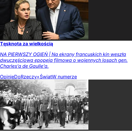
Tęsknota za wielkością
NA PIERWSZY OGIEŃ | Na ekrany francuskich kin weszła
dwuczęściowa epopeja filmowa o wojennych losach gen.
Charles’a de Gaulle’a.
Opinie
DoRzeczy+
Świat
W numerze