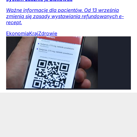
Ważne informacje dla pacjentów. Od 13 września
zmienią się zasady wystawiania refundowanych e-
recept.
Ekonomia
Kraj
Zdrowie