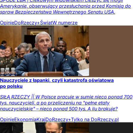
Amerykanie, obserwujący przesłuchania przed Komisją do
spraw Bezpieczeństwa Wewnętrznego Senatu USA.
Opinie
DoRzeczy+
Świat
W numerze
Nauczyciele z łapanki, czyli katastrofa oświatowa
po polsku
SIŁĄ RZECZY || W Polsce pracuje w sumie nieco ponad 700
tys. nauczycieli, a po przeliczeniu na "pełne etaty
nauczycielskie" – nieco ponad 500 tys. A ilu brakuje?
Opinie
Ekonomia
Kraj
DoRzeczy+
Tylko na DoRzeczy.pl