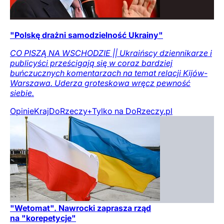
"Polskę drażni samodzielność Ukrainy"
CO PISZĄ NA WSCHODZIE || Ukraińscy dziennikarze i
publicyści prześcigają się w coraz bardziej
buńczucznych komentarzach na temat relacji Kijów-
Warszawa. Uderza groteskowa wręcz pewność
siebie.
Opinie
Kraj
DoRzeczy+
Tylko na DoRzeczy.pl
"Wetomat". Nawrocki zaprasza rząd
na "korepetycje"