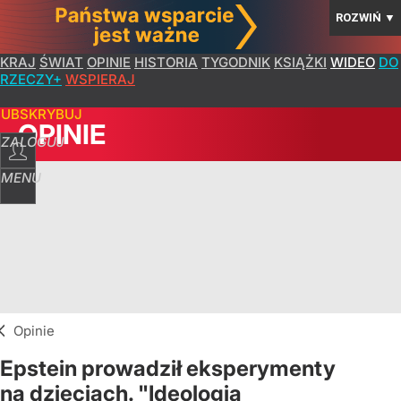
ROZWIŃ
▼
KRAJ
ŚWIAT
OPINIE
HISTORIA
TYGODNIK
KSIĄŻKI
WIDEO
DO
RZECZY+
WSPIERAJ
SUBSKRYBUJ
OPINIE
ZALOGUJ
MENU
Opinie
Epstein prowadził eksperymenty
na dzieciach. "Ideologia