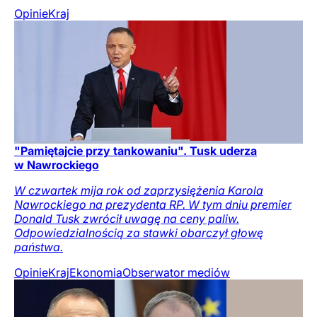
Opinie
Kraj
"Pamiętajcie przy tankowaniu". Tusk uderza
w Nawrockiego
W czwartek mija rok od zaprzysiężenia Karola
Nawrockiego na prezydenta RP. W tym dniu premier
Donald Tusk zwrócił uwagę na ceny paliw.
Odpowiedzialnością za stawki obarczył głowę
państwa.
Opinie
Kraj
Ekonomia
Obserwator mediów