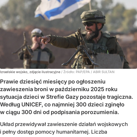
Izraelskie wojsko, zdjęcie ilustracyjne
/ Źródło:
PAP/EPA
/
ABIR SULTAN
Prawie dziesięć miesięcy po ogłoszeniu
zawieszenia broni w październiku 2025 roku
sytuacja dzieci w Strefie Gazy pozostaje tragiczna.
Według UNICEF, co najmniej 300 dzieci zginęło
w ciągu 300 dni od podpisania porozumienia.
Układ przewidywał zawieszenie działań wojskowych
i pełny dostęp pomocy humanitarnej. Liczba