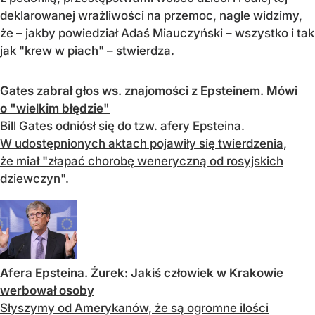
deklarowanej wrażliwości na przemoc, nagle widzimy,
że – jakby powiedział Adaś Miauczyński – wszystko i tak
jak "krew w piach" – stwierdza.
Gates zabrał głos ws. znajomości z Epsteinem. Mówi
o "wielkim błędzie"
Bill Gates odniósł się do tzw. afery Epsteina.
W udostępnionych aktach pojawiły się twierdzenia,
że miał "złapać chorobę weneryczną od rosyjskich
dziewczyn".
Afera Epsteina. Żurek: Jakiś człowiek w Krakowie
werbował osoby
Słyszymy od Amerykanów, że są ogromne ilości