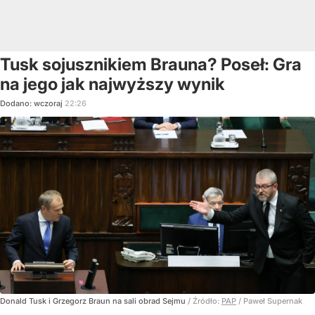
Tusk sojusznikiem Brauna? Poseł: Gra
na jego jak najwyższy wynik
Dodano:
wczoraj
22:26
Donald Tusk i Grzegorz Braun na sali obrad Sejmu
/ Źródło:
PAP
/
Paweł Supernak