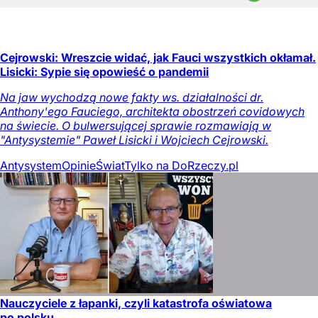
Cejrowski: Wreszcie widać, jak Fauci wszystkich okłamał.
Lisicki: Sypie się opowieść o pandemii
Na jaw wychodzą nowe fakty ws. działalności dr.
Anthony'ego Fauciego, architekta obostrzeń covidowych
na świecie. O bulwersującej sprawie rozmawiają w
"Antysystemie" Paweł Lisicki i Wojciech Cejrowski.
Antysystem
Opinie
Świat
Tylko na DoRzeczy.pl
Nauczyciele z łapanki, czyli katastrofa oświatowa
po polsku