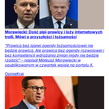
Morawiecki: Dość pipi-prawicy i loży internetowych
trolli. Mówi o przyszłości i tożsamości
"Prawica bez jasnej agendy tożsamościowej nie
będzie prawicą. Ale prawica bez agendy rozwojowej i
bez kompetencji wdrażania zmian nigdy nie będzie
rządzić" – napisał Mateusz Morawiecki w
opublikowanym w czwartek wpisie na portalu X.
Opinie
Kraj