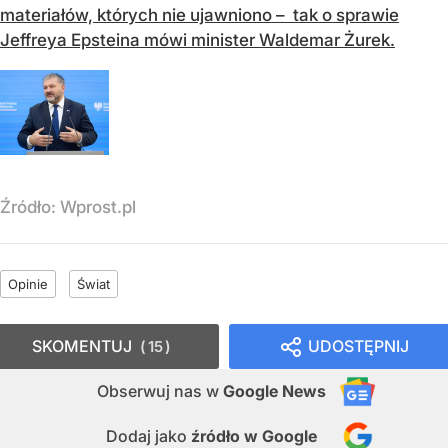
materiałów, których nie ujawniono – tak o sprawie
Jeffreya Epsteina mówi minister Waldemar Żurek.
Źródło:
Wprost.pl
Opinie
Świat
SKOMENTUJ
UDOSTĘPNIJ
15
Obserwuj nas
w
Google News
Dodaj jako
źródło w Google