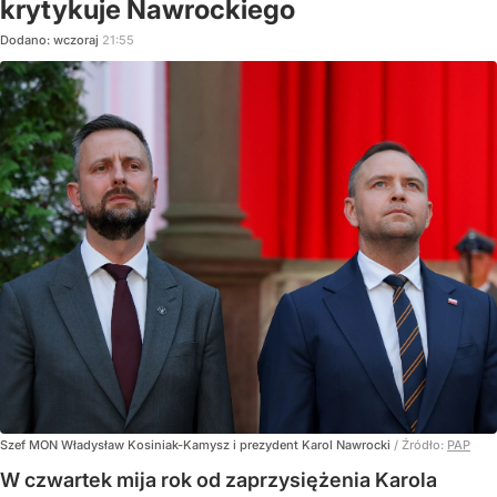
krytykuje Nawrockiego
Dodano:
wczoraj
21:55
Szef MON Władysław Kosiniak-Kamysz i prezydent Karol Nawrocki
/ Źródło:
PAP
W czwartek mija rok od zaprzysiężenia Karola