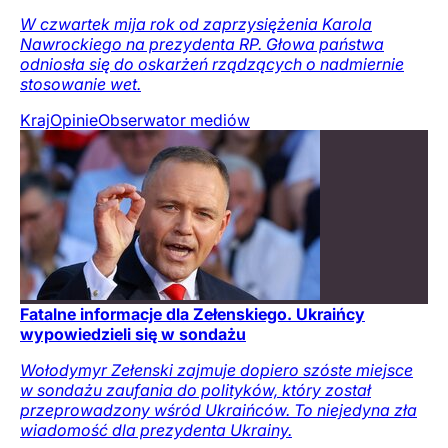
W czwartek mija rok od zaprzysiężenia Karola
Nawrockiego na prezydenta RP. Głowa państwa
odniosła się do oskarżeń rządzących o nadmiernie
stosowanie wet.
Kraj
Opinie
Obserwator mediów
Fatalne informacje dla Zełenskiego. Ukraińcy
wypowiedzieli się w sondażu
Wołodymyr Zełenski zajmuje dopiero szóste miejsce
w sondażu zaufania do polityków, który został
przeprowadzony wśród Ukraińców. To niejedyna zła
wiadomość dla prezydenta Ukrainy.