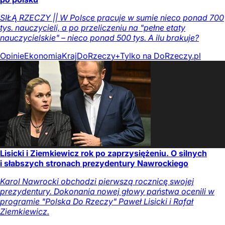
SIŁĄ RZECZY || W Polsce pracuje w sumie nieco ponad 700
tys. nauczycieli, a po przeliczeniu na "pełne etaty
nauczycielskie" – nieco ponad 500 tys. A ilu brakuje?
Opinie
Ekonomia
Kraj
DoRzeczy+
Tylko na DoRzeczy.pl
Lisicki i Ziemkiewicz rok po zaprzysiężeniu. O silnych
i słabszych stronach prezydentury Nawrockiego
Karol Nawrocki obchodzi pierwszą rocznicę swojej
prezydentury. Dokonania nowej głowy państwa ocenili w
programie "Polska Do Rzeczy" Paweł Lisicki i Rafał
Ziemkiewicz.