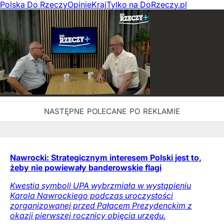
Polska Do Rzeczy
Opinie
Kraj
Tylko na DoRzeczy.pl
Nawrocki: Strategicznym interesem Polski jest to,
żeby nie powiewały banderowskie flagi
Kwestia symboli UPA wybrzmiała w wystąpieniu
Karola Nawrockiego podczas uroczystości
zorganizowanej przed Pałacem Prezydenckim z
okazji pierwszej rocznicy objęcia urzędu.