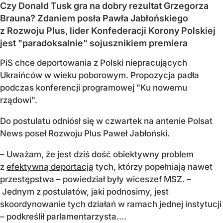
Czy Donald Tusk gra na dobry rezultat Grzegorza
Brauna? Zdaniem posła Pawła Jabłońskiego
z Rozwoju Plus, lider Konfederacji Korony Polskiej
jest "paradoksalnie" sojusznikiem premiera
PiS chce deportowania z Polski niepracujących
Ukraińców w wieku poborowym. Propozycja padła
podczas konferencji programowej "Ku nowemu
rządowi".
Do postulatu odniósł się w czwartek na antenie Polsat
News poseł Rozwoju Plus Paweł Jabłoński.
– Uważam, że jest dziś dość obiektywny problem
z
efektywną deportacją
tych, którzy popełniają nawet
przestępstwa – powiedział były wiceszef MSZ. –
Jednym z postulatów, jaki podnosimy, jest
skoordynowanie tych działań w ramach jednej instytucji
– podkreślił parlamentarzysta....