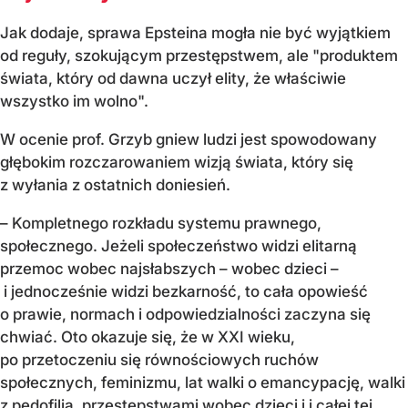
Jak dodaje, sprawa Epsteina mogła nie być wyjątkiem
od reguły, szokującym przestępstwem, ale "produktem
świata, który od dawna uczył elity, że właściwie
wszystko im wolno".
W ocenie prof. Grzyb gniew ludzi jest spowodowany
głębokim rozczarowaniem wizją świata, który się
z wyłania z ostatnich doniesień.
– Kompletnego rozkładu systemu prawnego,
społecznego. Jeżeli społeczeństwo widzi elitarną
przemoc wobec najsłabszych – wobec dzieci –
i jednocześnie widzi bezkarność, to cała opowieść
o prawie, normach i odpowiedzialności zaczyna się
chwiać. Oto okazuje się, że w XXI wieku,
po przetoczeniu się równościowych ruchów
społecznych, feminizmu, lat walki o emancypację, walki
z pedofilią, przestępstwami wobec dzieci i i całej tej