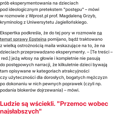
prób eksperymentowania na dzieciach
pod ideologicznym pretekstem "postępu" – mówi
w rozmowie z Wprost.pl prof. Magdaleną Grzyb,
kryminolog z Uniwersytetu Jagiellońskiego.
Ekspertka podkreśla, że do tej pory w rozmowie
na
temat sprawy Epsteina
pomijano, bądź traktowano
z wielką ostrożnością maila wskazujące na to, że na
dzieciach przeprowadzano eksperymenty. – [Te treści –
red.] jeżą włosy na głowie i kompletnie nie pasują
do postępowych narracji, że kilkuletnie dzieci bywają
tam opisywane w kategoriach atrakcyjności
czy użyteczności dla dorosłych, bogatych mężczyzn
po dokonaniu w nich pewnych poprawek (czyli np.
podania blokerów dojrzewania) – mówi.
Ludzie są wściekli. "Przemoc wobec
najsłabszych"