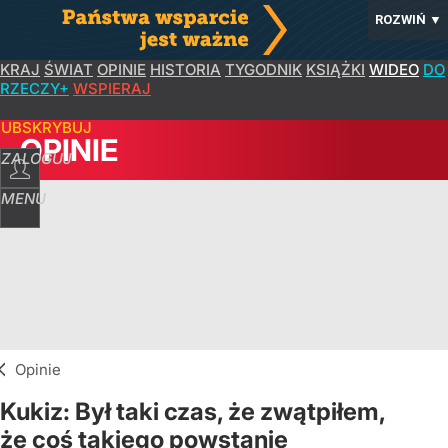
ROZWIŃ
▼
KRAJ
ŚWIAT
OPINIE
HISTORIA
TYGODNIK
KSIĄŻKI
WIDEO
DO
RZECZY+
WSPIERAJ
SUBSKRYBUJ
OPINIE
ZALOGUJ
MENU
Opinie
Kukiz: Był taki czas, że zwątpiłem,
że coś takiego powstanie