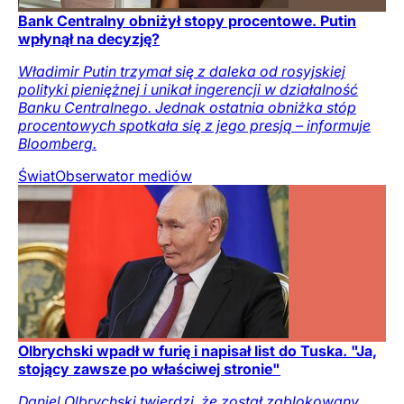
Bank Centralny obniżył stopy procentowe. Putin
wpłynął na decyzję?
Władimir Putin trzymał się z daleka od rosyjskiej
polityki pieniężnej i unikał ingerencji w działalność
Banku Centralnego. Jednak ostatnia obniżka stóp
procentowych spotkała się z jego presją – informuje
Bloomberg.
Świat
Obserwator mediów
Olbrychski wpadł w furię i napisał list do Tuska. "Ja,
stojący zawsze po właściwej stronie"
Daniel Olbrychski twierdzi, że został zablokowany