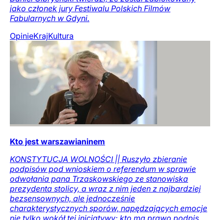
jako członek jury Festiwalu Polskich Filmów
Fabularnych w Gdyni.
Opinie
Kraj
Kultura
Kto jest warszawianinem
KONSTYTUCJA WOLNOŚCI || Ruszyło zbieranie
podpisów pod wnioskiem o referendum w sprawie
odwołania pana Trzaskowskiego ze stanowiska
prezydenta stolicy, a wraz z nim jeden z najbardziej
bezsensownych, ale jednocześnie
charakterystycznych sporów, napędzających emocje
nie tylko wokół tej inicjatywy: kto ma prawo podpis