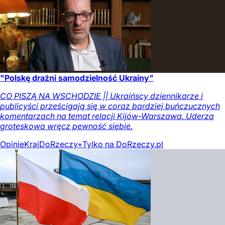
"Polskę drażni samodzielność Ukrainy"
CO PISZĄ NA WSCHODZIE || Ukraińscy dziennikarze i
publicyści prześcigają się w coraz bardziej buńczucznych
komentarzach na temat relacji Kijów-Warszawa. Uderza
groteskowa wręcz pewność siebie.
Opinie
Kraj
DoRzeczy+
Tylko na DoRzeczy.pl