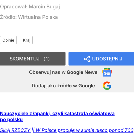
Opracował:
Marcin Bugaj
Źródło:
Wirtualna Polska
Opinie
Kraj
SKOMENTUJ
UDOSTĘPNIJ
1
Obserwuj nas
w
Google News
Dodaj jako
źródło w Google
Nauczyciele z łapanki, czyli katastrofa oświatowa
po polsku
SIŁĄ RZECZY || W Polsce pracuje w sumie nieco ponad 700