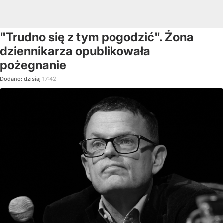
"Trudno się z tym pogodzić". Żona
dziennikarza opublikowała
pożegnanie
Dodano:
dzisiaj
17:42