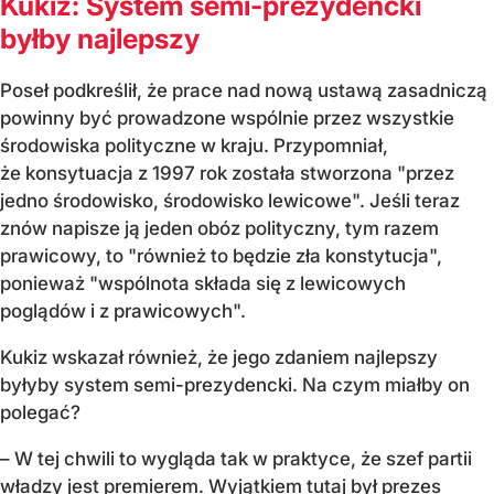
Kukiz: System semi-prezydencki
byłby najlepszy
Poseł podkreślił, że prace nad nową ustawą zasadniczą
powinny być prowadzone wspólnie przez wszystkie
środowiska polityczne w kraju. Przypomniał,
że konsytuacja z 1997 rok została stworzona "przez
jedno środowisko, środowisko lewicowe". Jeśli teraz
znów napisze ją jeden obóz polityczny, tym razem
prawicowy, to "również to będzie zła konstytucja",
ponieważ "wspólnota składa się z lewicowych
poglądów i z prawicowych".
Kukiz wskazał również, że jego zdaniem najlepszy
byłyby system semi-prezydencki. Na czym miałby on
polegać?
– W tej chwili to wygląda tak w praktyce, że szef partii
władzy jest premierem. Wyjątkiem tutaj był prezes