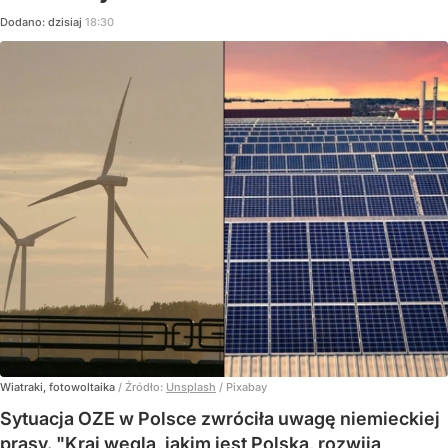
Dodano:
dzisiaj
18:30
Wiatraki, fotowoltaika
/ Źródło:
Unsplash
/
Pixabay
Sytuacja OZE w Polsce zwróciła uwagę niemieckiej
prasy. "Kraj węgla, jakim jest Polska, rozwija