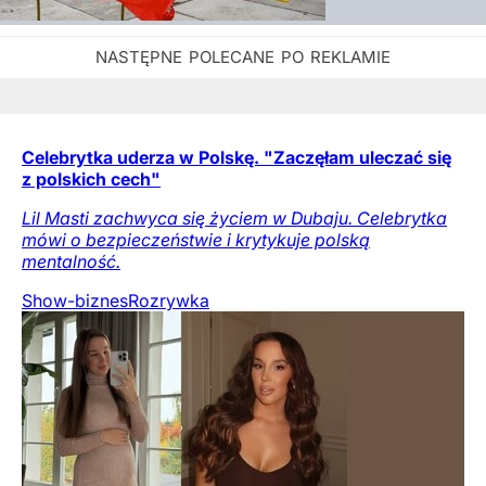
Celebrytka uderza w Polskę. "Zaczęłam uleczać się
z polskich cech"
Lil Masti zachwyca się życiem w Dubaju. Celebrytka
mówi o bezpieczeństwie i krytykuje polską
mentalność.
Show-biznes
Rozrywka