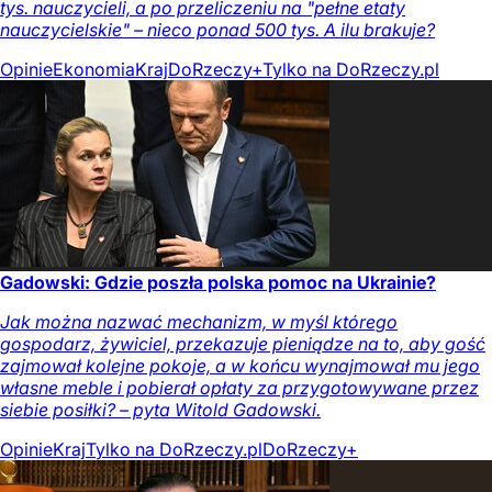
tys. nauczycieli, a po przeliczeniu na "pełne etaty
nauczycielskie" – nieco ponad 500 tys. A ilu brakuje?
Opinie
Ekonomia
Kraj
DoRzeczy+
Tylko na DoRzeczy.pl
Gadowski: Gdzie poszła polska pomoc na Ukrainie?
Jak można nazwać mechanizm, w myśl którego
gospodarz, żywiciel, przekazuje pieniądze na to, aby gość
zajmował kolejne pokoje, a w końcu wynajmował mu jego
własne meble i pobierał opłaty za przygotowywane przez
siebie posiłki? – pyta Witold Gadowski.
Opinie
Kraj
Tylko na DoRzeczy.pl
DoRzeczy+