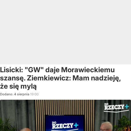
Lisicki: "GW" daje Morawieckiemu
szansę. Ziemkiewicz: Mam nadzieję,
że się mylą
Dodano:
4
sierpnia
19:00