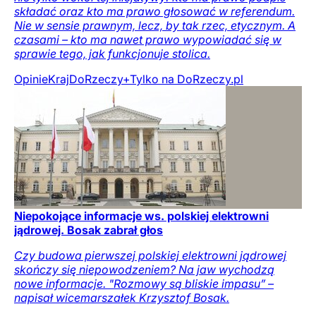
składać oraz kto ma prawo głosować w referendum.
Nie w sensie prawnym, lecz, by tak rzec, etycznym. A
czasami – kto ma nawet prawo wypowiadać się w
sprawie tego, jak funkcjonuje stolica.
Opinie
Kraj
DoRzeczy+
Tylko na DoRzeczy.pl
Niepokojące informacje ws. polskiej elektrowni
jądrowej. Bosak zabrał głos
Czy budowa pierwszej polskiej elektrowni jądrowej
skończy się niepowodzeniem? Na jaw wychodzą
nowe informacje. "Rozmowy są bliskie impasu” –
napisał wicemarszałek Krzysztof Bosak.