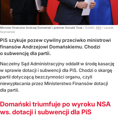
Minister finansów Andrzej Domański i premier Donald Tusk
/ Źródło:
PAP
/
Leszek
Szymański
PiS szykuje pozew cywilny przeciwko ministrowi
finansów Andrzejowi Domańskiemu. Chodzi
o subwencję dla partii.
Naczelny Sąd Administracyjny oddalił w środę kasację
w sprawie dotacji i subwencji dla PiS. Chodzi o skargę
partii dotyczącą bezczynności organu, czyli
niewypłacania przez Ministerstwo Finansów dotacji
dla partii.
Domański triumfuje po wyroku NSA
ws. dotacji i subwencji dla PiS