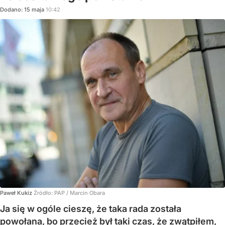
Dodano:
15
maja
10:42
Paweł Kukiz
Źródło:
PAP
/
Marcin Obara
Ja się w ogóle cieszę, że taka rada została
powołana, bo przecież był taki czas, że zwątpiłem,