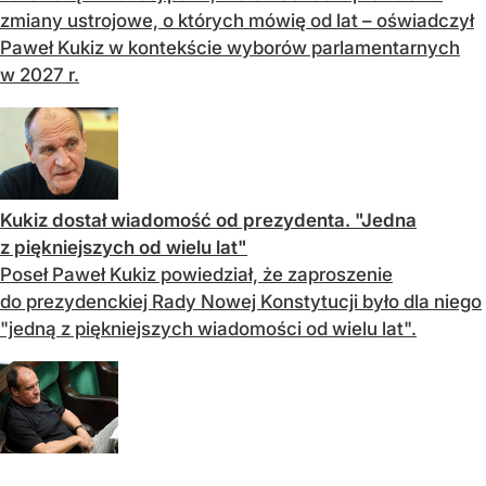
zmiany ustrojowe, o których mówię od lat – oświadczył
Paweł Kukiz w kontekście wyborów parlamentarnych
w 2027 r.
Kukiz dostał wiadomość od prezydenta. "Jedna
z piękniejszych od wielu lat"
Poseł Paweł Kukiz powiedział, że zaproszenie
do prezydenckiej Rady Nowej Konstytucji było dla niego
"jedną z piękniejszych wiadomości od wielu lat".