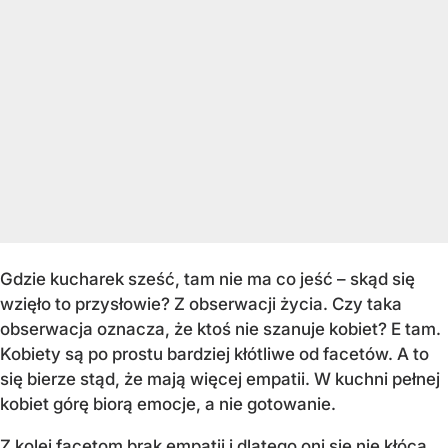
Gdzie kucharek sześć, tam nie ma co jeść – skąd się
wzięło to przysłowie? Z obserwacji życia. Czy taka
obserwacja oznacza, że ktoś nie szanuje kobiet? E tam.
Kobiety są po prostu bardziej kłótliwe od facetów. A to
się bierze stąd, że mają więcej empatii. W kuchni pełnej
kobiet górę biorą emocje, a nie gotowanie.
Z kolei facetom brak empatii i dlatego oni się nie kłócą,