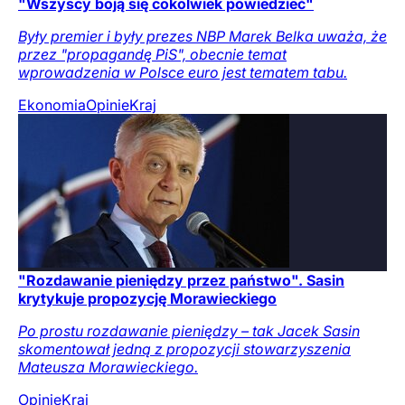
"Wszyscy boją się cokolwiek powiedzieć"
Były premier i były prezes NBP Marek Belka uważa, że
przez "propagandę PiS", obecnie temat
wprowadzenia w Polsce euro jest tematem tabu.
Ekonomia
Opinie
Kraj
"Rozdawanie pieniędzy przez państwo". Sasin
krytykuje propozycję Morawieckiego
Po prostu rozdawanie pieniędzy – tak Jacek Sasin
skomentował jedną z propozycji stowarzyszenia
Mateusza Morawieckiego.
Opinie
Kraj