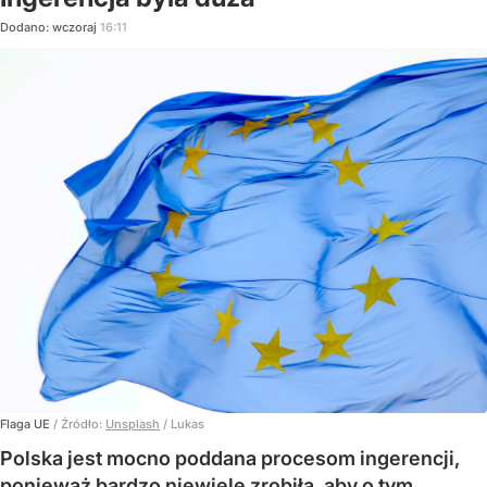
Dodano:
wczoraj
16:11
Flaga UE
/ Źródło:
Unsplash
/
Lukas
Polska jest mocno poddana procesom ingerencji,
ponieważ bardzo niewiele zrobiła, aby o tym