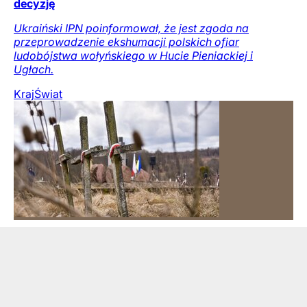
decyzję
Ukraiński IPN poinformował, że jest zgoda na
przeprowadzenie ekshumacji polskich ofiar
ludobójstwa wołyńskiego w Hucie Pieniackiej i
Ugłach.
Kraj
Świat