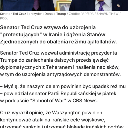
Senator Ted Cruz i prezydent Donald Trump
/ Źródło:
PAP/EPA
/
SHAWN THEW /
POOL
Senator Ted Cruz wzywa do uzbrojenia
"protestujących" w Iranie i dążenia Stanów
Zjednoczonych do obalenia reżimu ajatollahów.
Senator Ted Cruz wezwał administrację prezydenta
Trumpa do zaniechania dalszych przedsięwzięć
dyplomatycznych z Teheranem i nasilenia nacisków,
w tym do uzbrojenia antyrządowych demonstrantów.
– Myślę, że naszym celem powinien być upadek reżimu
– powiedział senator Partii Republikańskiej w piątek
w podcaście "School of War" w CBS News.
Cruz wyraził opinię, że Waszyngton powinien
kontynuować ataki na irańskie cele wojskowe,
utrzymać sankcje i utrzymać blokadę irańskich portów,