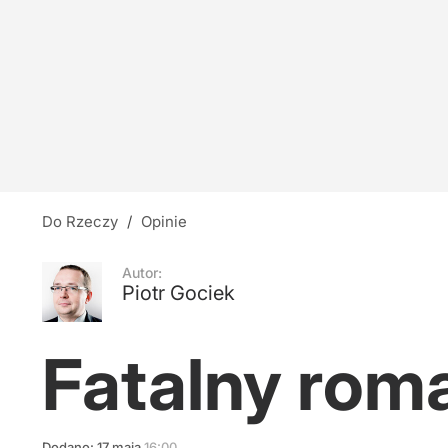
Tęsknota za wielkością
7
Zacharowa zaatakowała Nawrockiego. Rzeczn
30
Do Rzeczy
/
Opinie
Polacy wskazali najlepszego prezydenta. Nie
Autor:
Piotr Gociek
7
Fatalny rom
Dodano:
17
maja
16:00