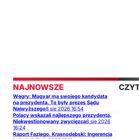
Ekonomia
Kraj
NAJNOWSZE
CZY
Węgry: Magyar ma swojego kandydata
TAK
na prezydenta. To były prezes Sądu
Najwyższego
8
sie
2026
16:54
Polacy wskazali najlepszego prezydenta.
Niekwestionowany zwycięzca
8
sie
2026
16:24
Raport Faziego. Krasnodębski: Ingerencja