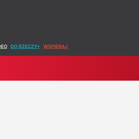
 duża
DEO
DO RZECZY+
WSPIERAJ
ęcej