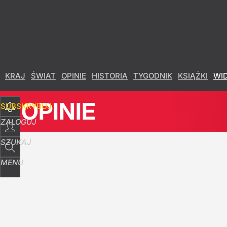
Udostępnij
20
Skomentuj
KRAJ
ŚWIAT
OPINIE
HISTORIA
TYGODNIK
KSIĄŻKI
WI
OPINIE
SUBSKRYBUJ
ZALOGUJ
SZUKAJ
MENU