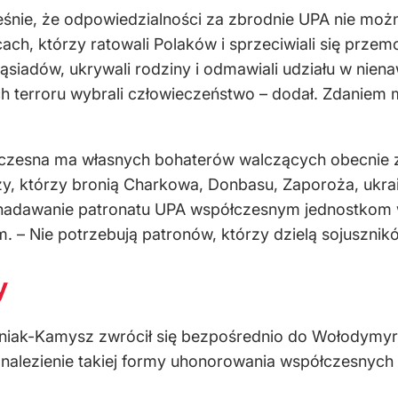
eśnie, że odpowiedzialności za zbrodnie UPA nie mo
ach, którzy ratowali Polaków i sprzeciwiali się prz
sąsiadów, ukrywali rodziny i odmawiali udziału w niena
h terroru wybrali człowieczeństwo – dodał. Zdaniem 
zesna ma własnych bohaterów walczących obecnie z r
y, którzy bronią Charkowa, Donbasu, Zaporoża, ukrai
o nadawanie patronatu UPA współczesnym jednostkom w
– Nie potrzebują patronów, którzy dzielą sojuszników 
y
niak-Kamysz zwrócił się bezpośrednio do Wołodymyra
nalezienie takiej formy uhonorowania współczesnych uk