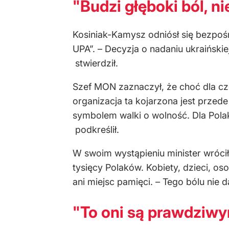
"Budzi głęboki ból, ni
Kosiniak-Kamysz odniósł się bezpoś
UPA”. – Decyzja o nadaniu ukraińskie
stwierdził.
Szef MON zaznaczył, że choć dla c
organizacja ta kojarzona jest przed
symbolem walki o wolność. Dla Pol
podkreślił.
W swoim wystąpieniu minister wróci
tysięcy Polaków. Kobiety, dzieci, os
ani miejsc pamięci. – Tego bólu nie
"To oni są prawdziw