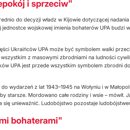
epokój i sprzeciw"
rednio do decyzji władz w Kijowie dotyczącej nadania
j jednostce wojskowej imienia bohaterów UPA budzi w 
zęści Ukraińców UPA może być symbolem walki przeci
e wszystkim z masowymi zbrodniami na ludności cywiln
aków UPA jest przede wszystkim symbolem zbrodni d
ł do wydarzeń z lat 1943–1945 na Wołyniu i w Małopo
oby starsze. Mordowano całe rodziny i wsie – mówił. J
 da się unieważnić. Ludobójstwo pozostaje ludobójstwe
ymi bohaterami"