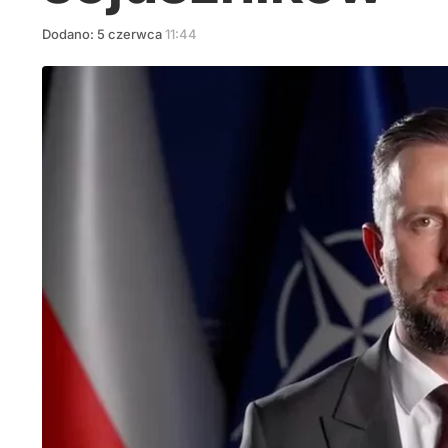
Dodano:
5
czerwca
11:44