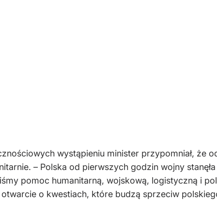
ościowych wystąpieniu minister przypomniał, że od p
manitarnie. – Polska od pierwszych godzin wojny stanęł
liśmy pomoc humanitarną, wojskową, logistyczną i poli
twarcie o kwestiach, które budzą sprzeciw polskieg