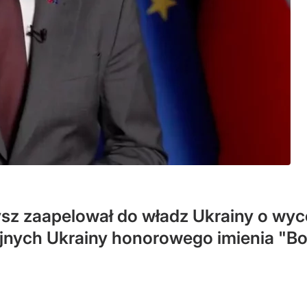
z zaapelował do władz Ukrainy o wycof
rojnych Ukrainy honorowego imienia "B