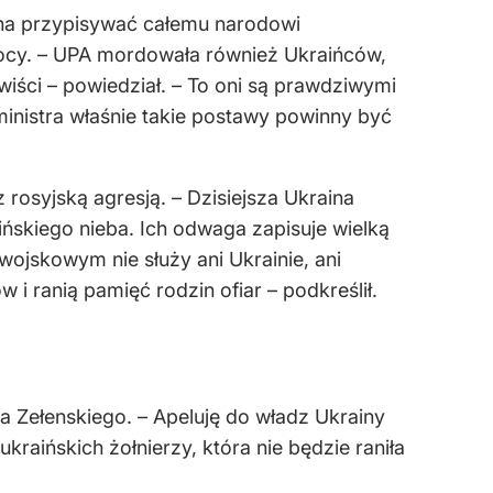
żna przypisywać całemu narodowi
emocy. – UPA mordowała również Ukraińców,
wiści – powiedział. – To oni są prawdziwymi
ministra właśnie takie postawy powinny być
osyjską agresją. – Dzisiejsza Ukraina
ńskiego nieba. Ich odwaga zapisuje wielką
ojskowym nie służy ani Ukrainie, ani
i ranią pamięć rodzin ofiar – podkreślił.
 Zełenskiego. – Apeluję do władz Ukrainy
raińskich żołnierzy, która nie będzie raniła