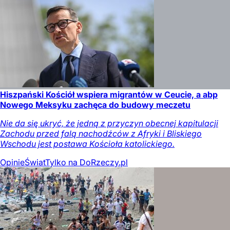
Hiszpański Kościół wspiera migrantów w Ceucie, a abp
Nowego Meksyku zachęca do budowy meczetu
Nie da się ukryć, że jedną z przyczyn obecnej kapitulacji
Zachodu przed falą nachodźców z Afryki i Bliskiego
Wschodu jest postawa Kościoła katolickiego.
Opinie
Świat
Tylko na DoRzeczy.pl