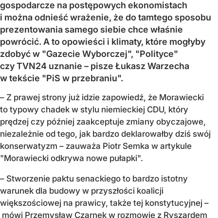
gospodarcze na postępowych ekonomistach
i można odnieść wrażenie, że do tamtego sposobu
prezentowania samego siebie chce właśnie
powrócić. A to opowieści i klimaty, które mogłyby
zdobyć w "Gazecie Wyborczej", "Polityce"
czy TVN24 uznanie – pisze Łukasz Warzecha
w tekście "PiS w przebraniu".
– Z prawej strony już idzie zapowiedź, że Morawiecki
to typowy chadek w stylu niemieckiej CDU, który
prędzej czy później zaakceptuje zmiany obyczajowe,
niezależnie od tego, jak bardzo deklarowałby dziś swój
konserwatyzm – zauważa Piotr Semka w artykule
"Morawiecki odkrywa nowe pułapki".
– Stworzenie paktu senackiego to bardzo istotny
warunek dla budowy w przyszłości koalicji
większościowej na prawicy, także tej konstytucyjnej –
mówi Przemysław Czarnek w rozmowie z Ryszardem