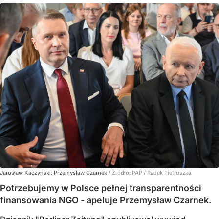
Jarosław Kaczyński, Przemysław Czarnek
/ Źródło:
PAP
/
Radek Pietruszka
Potrzebujemy w Polsce pełnej transparentności
finansowania NGO - apeluje Przemysław Czarnek.