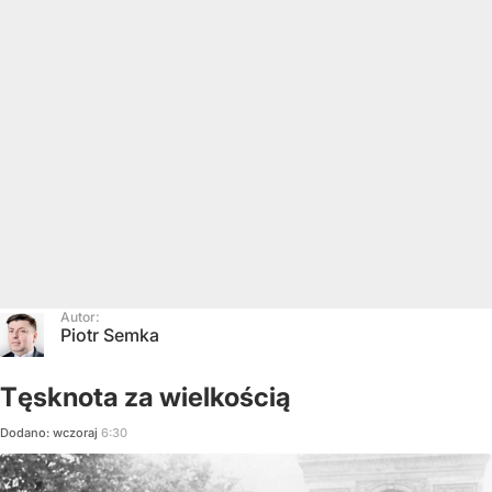
Autor:
Piotr Semka
Tęsknota za wielkością
Dodano:
wczoraj
6:30