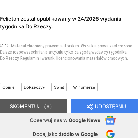
Felieton został opublikowany w
24/2026 wydaniu
tygodnika Do Rzeczy
.
© ℗
Materiał chroniony prawem autorskim. Wszelkie prawa zastrzeżone.
Dalsze rozpowszechnianie artykułu tylko za zgodą wydawcy tygodnika
Do Rzeczy.
Regulamin i warunki licencjonowania materiałów prasowych
.
Opinie
DoRzeczy+
Świat
W numerze
SKOMENTUJ
UDOSTĘPNIJ
6
Obserwuj nas
w
Google News
Dodaj jako
źródło w Google