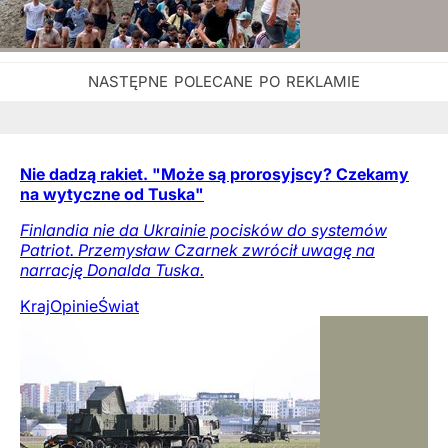
Nie dadzą rakiet. "Może są prorosyjscy? Czekamy
na wytyczne od Tuska"
Finlandia nie da Ukrainie pocisków do systemów
Patriot. Przemysław Czarnek zwrócił uwagę na
narrację Donalda Tuska.
Kraj
Opinie
Świat