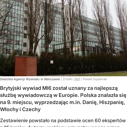
Siedziba Agencji Wywiadu w Warszawie
/ Źródło:
PAP
/
Paweł Supernak
Brytyjski wywiad MI6 został uznany za najlepszą
służbę wywiadowczą w Europie. Polska znalazła się
na 9. miejscu, wyprzedzając m.in. Danię, Hiszpanię,
Włochy i Czechy
Zestawienie powstało na podstawie ocen 60 ekspertów