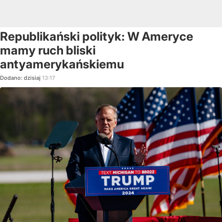
Republikański polityk: W Ameryce
mamy ruch bliski
antyamerykańskiemu
Dodano:
dzisiaj
13:17