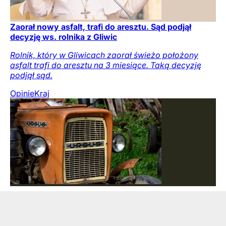
Zaorał nowy asfalt, trafi do aresztu. Sąd podjął
decyzję ws. rolnika z Gliwic
Rolnik, który w Gliwicach zaorał świeżo położony
asfalt trafi do aresztu na 3 miesiące. Taką decyzję
podjął sąd.
Opinie
Kraj