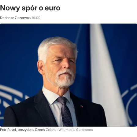
Nowy spór o euro
Dodano:
7
czerwca
16:00
Petr Pavel, prezydent Czech
Źródło:
Wikimedia Commons