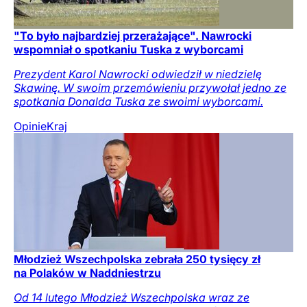
"To było najbardziej przerażające". Nawrocki
wspomniał o spotkaniu Tuska z wyborcami
Prezydent Karol Nawrocki odwiedził w niedzielę
Skawinę. W swoim przemówieniu przywołał jedno ze
spotkania Donalda Tuska ze swoimi wyborcami.
Opinie
Kraj
Młodzież Wszechpolska zebrała 250 tysięcy zł
na Polaków w Naddniestrzu
Od 14 lutego Młodzież Wszechpolska wraz ze