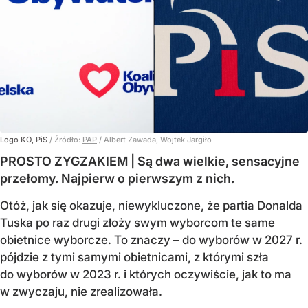
Logo KO, PiS
/ Źródło:
PAP
/
Albert Zawada, Wojtek Jargiło
PROSTO ZYGZAKIEM | Są dwa wielkie, sensacyjne
przełomy. Najpierw o pierwszym z nich.
Otóż, jak się okazuje, niewykluczone, że partia Donalda
Tuska po raz drugi złoży swym wyborcom te same
obietnice wyborcze. To znaczy – do wyborów w 2027 r.
pójdzie z tymi samymi obietnicami, z którymi szła
do wyborów w 2023 r. i których oczywiście, jak to ma
w zwyczaju, nie zrealizowała.