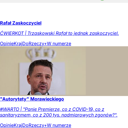
Rafał Zaskoczyciel
ĆWIERKOT | Trzaskowski Rafał to jednak zaskoczyciel.
Opinie
Kraj
DoRzeczy+
W numerze
"Autorytety" Morawieckiego
#WARTO | "Panie Premierze, co z COVID-19, co z
sanitaryzmem, co z 200 tys. nadmiarowych zgonów?".
Opinie
Kraj
DoRzeczy+
W numerze