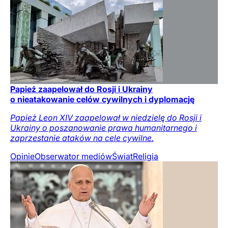
Papież zaapelował do Rosji i Ukrainy
o nieatakowanie celów cywilnych i dyplomację
Papież Leon XIV zaapelował w niedzielę do Rosji i
Ukrainy o poszanowanie prawa humanitarnego i
zaprzestanie ataków na cele cywilne.
Opinie
Obserwator mediów
Świat
Religia