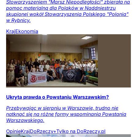
Stowarzyszeniem "Marsz Niepodległości" zbierała na
pomoc materialną dla Polaków w Naddniestrzu
skupionej wokół Stowarzyszenia Polskiego "Polonia"
w Rybnicy.
Kraj
Ekonomia
Ukryta prawda o Powstaniu Warszawskim?
Przebywając w sierpniu w Warszawie, trudno nie
natknąć się na różne formy wspominania Powstania
Warszawskiego.
Opinie
Kraj
DoRzeczy+
Tylko na DoRzeczy.pl