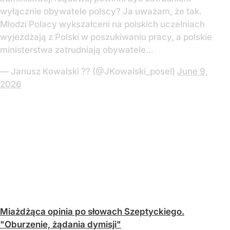
wyłącznie obywatele polscy? Ja uważam, że tak.
Mlodzi Polacy wykszałceni na polskich uczelniach
wyjeżdżają z Polski w poszukiwaniu pracy, a polskie
ministerstwa zatrudniają obywatele…
— Janusz Kowalski ?? (@JKowalski_posel)
June 9,
2026
Miażdżąca opinia po słowach Szeptyckiego.
"Oburzenie, żądania dymisji"