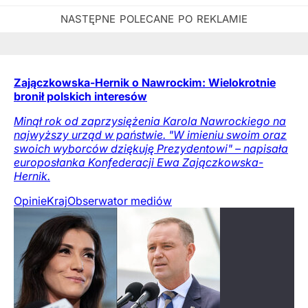
Zajączkowska-Hernik o Nawrockim: Wielokrotnie
bronił polskich interesów
Minął rok od zaprzysiężenia Karola Nawrockiego na
najwyższy urząd w państwie. "W imieniu swoim oraz
swoich wyborców dziękuję Prezydentowi" – napisała
europosłanka Konfederacji Ewa Zajączkowska-
Hernik.
Opinie
Kraj
Obserwator mediów