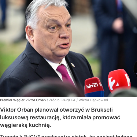
Premier Węgier Viktor Orban
/ Źródło:
PAP/EPA
/
Wiktor Dąbkowski
Viktor Orban planował otworzyć w Brukseli
luksusową restaurację, która miała promować
węgierską kuchnię.
Tygodnik "HGV" przekazał w piątek, że gabinet byłego