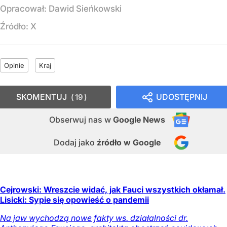
Opracował:
Dawid Sieńkowski
Źródło:
X
Opinie
Kraj
SKOMENTUJ
UDOSTĘPNIJ
19
Obserwuj nas
w
Google News
Dodaj jako
źródło w Google
Cejrowski: Wreszcie widać, jak Fauci wszystkich okłamał.
Lisicki: Sypie się opowieść o pandemii
Na jaw wychodzą nowe fakty ws. działalności dr.