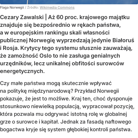
Flaga Norwegii
/ Źródło:
Wikimedia Commons
Cezary Zawalski | Aż 60 proc. krajowego majątku
znajduje się bezpośrednio w rękach państwa,
a w europejskim rankingu skali własności
publicznej Norwegię wyprzedzają jedynie Białoruś
i Rosja. Krytycy tego systemu słusznie zauważają,
że zamożność Oslo to nie zasługa genialnych
urzędników, lecz unikalnej obfitości surowców
energetycznych.
Czy małe państwa mogą skutecznie wpływać
na politykę międzynarodową? Przykład Norwegii
pokazuje, że jest to możliwe. Kraj ten, choć dysponuje
stosunkowo niewielką populacją, wypracował pozycję,
która pozwala mu odgrywać istotną rolę w globalnej
grze o surowce i kapitał. Jednak za fasadą naftowego
bogactwa kryje się system głębokiej kontroli państwa.