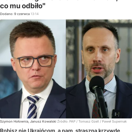
co mu odbiło"
Dodano:
9
czerwca
13:14
Szymon Hołownia, Janusz Kowalski
Źródło:
PAP
/
Tomasz Gzell / Paweł Supernak
Robisz nie Ukraińcom, a nam, straszną krzywdę