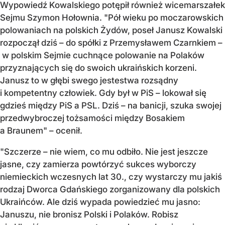
Wypowiedź Kowalskiego potępił również wicemarszałek
Sejmu Szymon Hołownia. "Pół wieku po moczarowskich
polowaniach na polskich Żydów, poseł Janusz Kowalski
rozpoczął dziś – do spółki z Przemysławem Czarnkiem –
w polskim Sejmie cuchnące polowanie na Polaków
przyznających się do swoich ukraińskich korzeni.
Janusz to w głębi swego jestestwa rozsądny
i kompetentny człowiek. Gdy był w PiS – lokował się
gdzieś między PiS a PSL. Dziś – na banicji, szuka swojej
przedwybroczej tożsamości między Bosakiem
a Braunem" – ocenił.
"Szczerze – nie wiem, co mu odbiło. Nie jest jeszcze
jasne, czy zamierza powtórzyć sukces wyborczy
niemieckich wczesnych lat 30., czy wystarczy mu jakiś
rodzaj Dworca Gdańskiego zorganizowany dla polskich
Ukraińców. Ale dziś wypada powiedzieć mu jasno:
Januszu, nie bronisz Polski i Polaków. Robisz