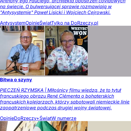
Anthony'ego Fauciego, architekta obostrzeń covidowych
na świecie. O bulwersującej sprawie rozmawiają w
"Antysystemie" Paweł Lisicki i Wojciech Cejrowski.
Antysystem
Opinie
Świat
Tylko na DoRzeczy.pl
Bitwa o szyny
PIECZEŃ RZYMSKA | Miłośnicy filmu wiedzą, że to tytuł
francuskiego obrazu René Clémenta o bohaterskich
francuskich kolejarzach, którzy sabotowali niemieckie linie
zaopatrzeniowe podczas drugiej wojny światowej.
Opinie
DoRzeczy+
Świat
W numerze