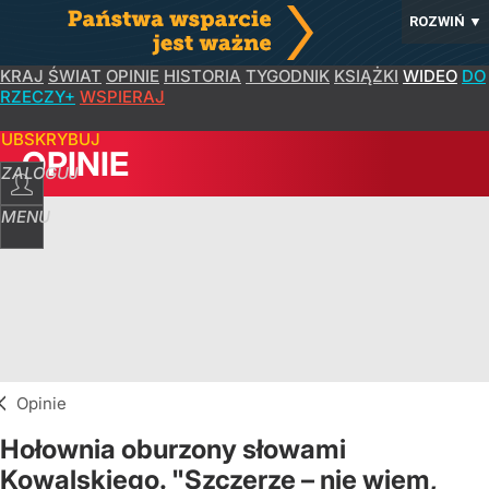
ROZWIŃ
▼
KRAJ
ŚWIAT
OPINIE
HISTORIA
TYGODNIK
KSIĄŻKI
WIDEO
DO
RZECZY+
WSPIERAJ
SUBSKRYBUJ
OPINIE
ZALOGUJ
MENU
Opinie
Hołownia oburzony słowami
Kowalskiego. "Szczerze – nie wiem,