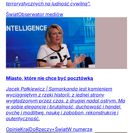
terrorystycznych na ludność cywilną".
Świat
Obserwator mediów
Miasto, które nie chce być pocztówką
Jacek Pałkiewicz | Samarkanda jest kamieniem
wyciągniętym z rzeki historii: z jednej strony
wygładzonym przez czas, z drugiej nadal ostrym. Ma
w sobie elegancję i brutalność, duchowość i handel,
pychę i modlitwę, naukę i zabobon, rekonstrukcję i
autentyczność.
Opinie
Kraj
DoRzeczy+
Świat
W numerze