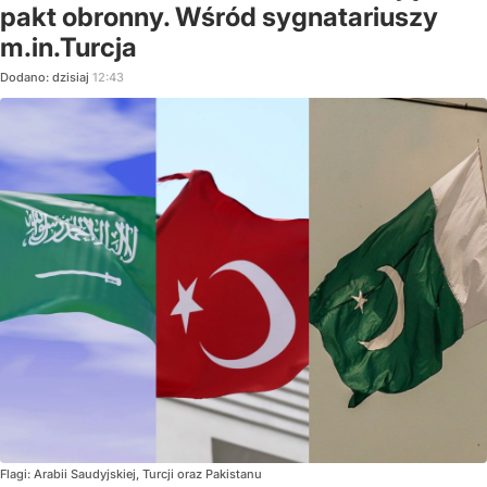
pakt obronny. Wśród sygnatariuszy
m.in.Turcja
Dodano:
dzisiaj
12:43
Flagi: Arabii Saudyjskiej, Turcji oraz Pakistanu