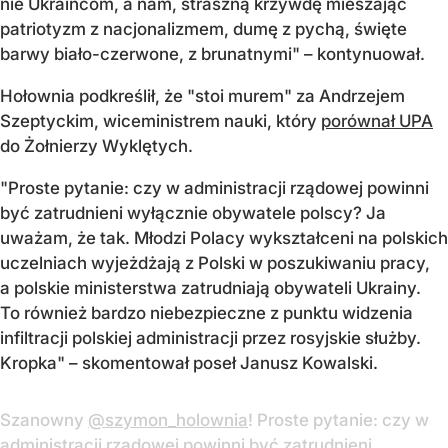
nie Ukraińcom, a nam, straszną krzywdę mieszając
patriotyzm z nacjonalizmem, dumę z pychą, święte
barwy biało-czerwone, z brunatnymi" – kontynuował.
Hołownia podkreślił, że "stoi murem" za Andrzejem
Szeptyckim, wiceministrem nauki, który
porównał UPA
do Żołnierzy Wyklętych.
"Proste pytanie: czy w administracji rządowej powinni
być zatrudnieni wyłącznie obywatele polscy? Ja
uważam, że tak. Młodzi Polacy wykształceni na polskich
uczelniach wyjeżdżają z Polski w poszukiwaniu pracy,
a polskie ministerstwa zatrudniają obywateli Ukrainy.
To również bardzo niebezpieczne z punktu widzenia
infiltracji polskiej administracji przez rosyjskie służby.
Kropka" – skomentował poseł Janusz Kowalski.
Szanowny
@szymon_holownia
! Proste pytanie: czy w
administracji rządowej powinni być zatrudnieni