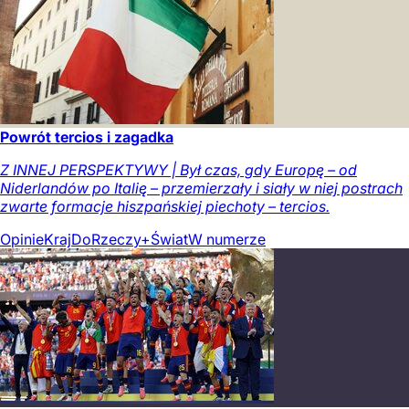
Powrót tercios i zagadka
Z INNEJ PERSPEKTYWY | Był czas, gdy Europę – od
Niderlandów po Italię – przemierzały i siały w niej postrach
zwarte formacje hiszpańskiej piechoty – tercios.
Opinie
Kraj
DoRzeczy+
Świat
W numerze