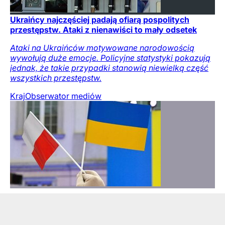
Ukraińcy najczęściej padają ofiarą pospolitych
przestępstw. Ataki z nienawiści to mały odsetek
Ataki na Ukraińców motywowane narodowością
wywołują duże emocje. Policyjne statystyki pokazują
jednak, że takie przypadki stanowią niewielką część
wszystkich przestępstw.
Kraj
Obserwator mediów