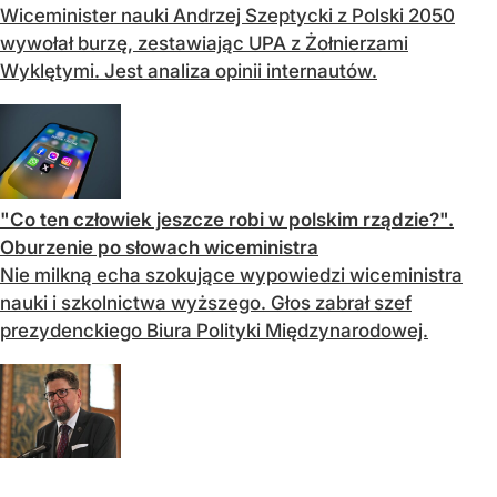
Wiceminister nauki Andrzej Szeptycki z Polski 2050
wywołał burzę, zestawiając UPA z Żołnierzami
Wyklętymi. Jest analiza opinii internautów.
"Co ten człowiek jeszcze robi w polskim rządzie?".
Oburzenie po słowach wiceministra
Nie milkną echa szokujące wypowiedzi wiceministra
nauki i szkolnictwa wyższego. Głos zabrał szef
prezydenckiego Biura Polityki Międzynarodowej.