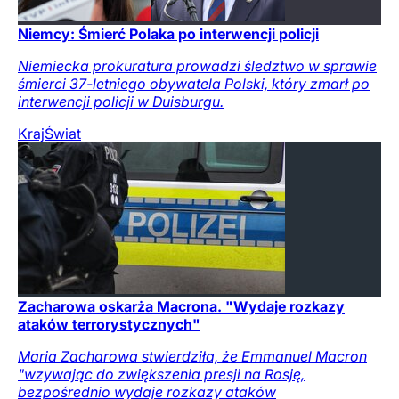
Niemcy: Śmierć Polaka po interwencji policji
Niemiecka prokuratura prowadzi śledztwo w sprawie
śmierci 37-letniego obywatela Polski, który zmarł po
interwencji policji w Duisburgu.
Kraj
Świat
Zacharowa oskarża Macrona. "Wydaje rozkazy
ataków terrorystycznych"
Maria Zacharowa stwierdziła, że Emmanuel Macron
"wzywając do zwiększenia presji na Rosję,
bezpośrednio wydaje rozkazy ataków